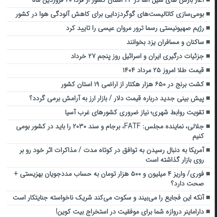
آغاز بارش های سیل آسا در ۲۴ استان کشور از فردا ۲۰ فروردین ماه
بومی‌سازی کاتالیست‌های گوگردزدایی برای کاهش آلودگی هوا در کشور
رژیم صهیونیستی رسما ترور مروان عیسی را تایید کرد
ساکنان و مسافران یزد بخوانند
جزئیات درگیری ایران و اسرائیل روز پنجم ۲۷ خرداد
قیمت طلا امروز ۲۵ مرداد ۱۴۰۴
کشت برنج در ۶۵۰ هزار هکتار از اراضی ۱۹ استان کشور
پیش بینی جدید درباره قیمت دلار / بازار ارز به آرامش برمی گردد؟
تقویت روابط شهری؛ نیاز ضروری کشورهای غرب آسیا
جلالی، نماینده مجلس: FATF، برجام و سند ۲۰۳۰ را باید در کشور بومی
کنیم
آمریکا به دنبال رسیدن به توافق در کوتاه مدت / مذاکرات اثر خود رو بر
روی بازار گذاشته است
فوری/ واریز ۴ میلیون و ۵۰۰ هزار تومان به حساب مددجویان بهزیستی +
صحت دارد؟
آنکه این فجایع را می‌بیند و سکوت می‌کند شریک ناخواسته جنایتکار است
داراماینر دروازه شما برای موفقیت در استخراج بیت کوین!