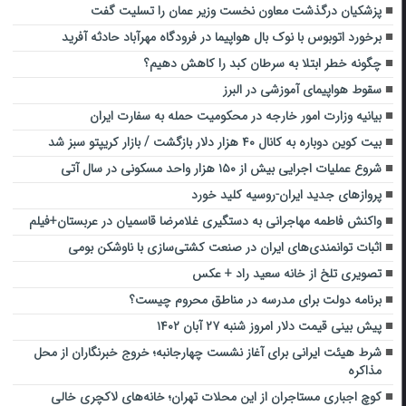
پزشکیان درگذشت معاون نخست وزیر عمان را تسلیت گفت
برخورد اتوبوس با نوک بال هواپیما در فرودگاه مهرآباد حادثه آفرید
چگونه خطر ابتلا به سرطان کبد را کاهش دهیم؟
سقوط هواپیمای آموزشی در البرز
بیانیه وزارت امور خارجه در محکومیت حمله به سفارت ایران
بیت کوین دوباره به کانال ۴۰ هزار دلار بازگشت / بازار کریپتو سبز شد
شروع عملیات اجرایی بیش از ۱۵۰ هزار واحد مسکونی در سال آتی
پروازهای جدید ایران-روسیه کلید خورد
واکنش فاطمه مهاجرانی به دستگیری غلامرضا قاسمیان در عربستان+فیلم
اثبات توانمندی‌های ایران در صنعت کشتی‌سازی با ناوشکن بومی
تصویری تلخ از خانه سعید راد + عکس
برنامه دولت برای مدرسه در مناطق محروم چیست؟
پیش بینی قیمت دلار امروز شنبه ۲۷ آبان ۱۴۰۲
شرط هیئت ایرانی برای آغاز نشست چهارجانبه؛ خروج خبرنگاران از محل
مذاکره
کوچ اجباری مستاجران از این محلات تهران؛ خانه‌های لاکچری خالی