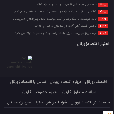
جابه‌جایی حریم شهر قزوین برای اجرای پروژه فولاد!
11:28
فولاد نوین آرکا؛ همراه پروژه‌های صنعتی از انتخاب تا تأمین ورق آهن
19:28
خرید هوشمندانه میکروکنترلر؛ کلید موفقیت پایدار پروژه‌های الکترونیکی
12:01
کاهش قیمت آهن آلات در بازارهای داخلی و خارجی
21:07
عرضه برق در بورس انرژی باعث رشد تولید و صادرات فولاد می شود
21:07
اعتبار اقتصادژورنال
اقتصاد ژورنال
درباره اقتصاد ژورنال
تماس با اقتصاد ژورنال
سوالات متداول کاربران
حریم خصوصی کاربران
تبلیغات در اقتصاد ژورنال
شرایط بازنشر محتوا
نبض ارزدیجیتال