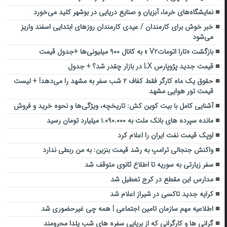
نمایشگاه‌های خرما، آبزیان و صنایع دریایی در بوشهر کلید می‌خورد
خبر خوش برای کارمندان / عیدی کارمندان روز‌های ابتدایی اسفند واریز
می‌شود
بازگشت «تارا اتوماتV2 » به کانال ۹۰۰ میلیونی‌ها +جدول قیمت
قیمت جدید پژوپارس LX در بازار چقدر شد؟ + جدول
حقوق یک ماه کارگر فقط کفاف ۲ شب سفر به مشهد را می‌دهد! + لیست
قیمت تور هوایی مشهد
آشنایی کامل با بیت کوین کش: تاریخچه، ویژگی‌ها و نحوه خرید و فروش
مانده سپرده های بانک ملت به ۱.۰۹۰.۰۰۰ میلیارد تومان رسید
اوپک قیمت نفت ایران را اعلام کرد
واکنش جنجالی ترامپ به رشد قیمت بنزین: به من ربطی ندارد
سفر زیارتی به سوریه تا اطلاع ثانوی متوقف شد
مدارس این مقطع در کرج تعطیل شد
کرایه جدید تاکسی در شیراز اعلام شد
اطلاعیه مهم سازمان تامین اجتماعی | همه چی غیرحضوری شد
گرانی ها و کارگرانی که از برپایی سفره های شب یلدا محرومند