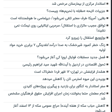
استاندار مرکزی از بیمارستان مرخص شد
جزییات لایحه «مقابله با تحریم‌ها» چیست؟
بقایی: آمریکا طرف معتبر تلقی نمی‌شود/ دیپلماسی ما هوشمندانه است
توافق عجیب ماتزاری با استقلال/ سرمربی ایتالیایی روی نیمکت نمی
نشیند!
بوژوویچ استقلال را زیرورو کرد
زنگ خطر کمبود شیرخشک به صدا درآمد/نقدینگی ۷ برابری خرید مواد
اولیه
فصل جدید مسابقات فوتبال اروپا کی آغاز می‌شود؟
تحول اقتصادی در اردبیل با آیت‌الله شهید سید ابراهیم رئیسی
هشدار فرابنفش در تهران؛ ۱۲ ظهر فردا خطرناک است
بوییدن این میوه استرس تان را کاهش میدهد
سفر استاندار به کنگاور برای بازدید و پیگیری پروژه‌های کلیدی
تمام معلمان حتما بخوانند؛ زمان اجرای افزایش حقوق فرهنگیان مشخص
شد
کاهش حباب سکه از هفته آینده| حراج عمومی سکه از ۱۳ اسفند آغاز
می‌شود