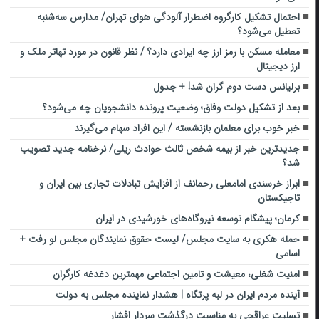
احتمال تشکیل کارگروه اضطرار آلودگی هوای تهران/ مدارس سه‌شنبه
تعطیل می‌شود؟
معامله مسکن با رمز ارز چه ایرادی دارد؟ / نظر قانون در مورد تهاتر ملک و
ارز دیجیتال
برلیانس دست دوم گران شد! + جدول
بعد از تشکیل دولت وفاق؛ وضعیت پرونده دانشجویان چه می‌شود؟
خبر خوب برای معلمان بازنشسته / این افراد سهام می‌گیرند
جدیدترین خبر از بیمه شخص ثالث حوادث ریلی/ نرخنامه جدید تصویب
شد؟
ابراز خرسندی امامعلی رحمانف از افزایش تبادلات تجاری بین ایران و
تاجیکستان
کرمان؛ پیشگام توسعه نیروگاه‌های خورشیدی در ایران
حمله هکری به سایت مجلس/ لیست حقوق نمایندگان مجلس لو رفت +
اسامی
امنیت شغلی، معیشت و تامین اجتماعی مهمترین دغدغه کارگران
آینده مردم ایران در لبه پرتگاه | هشدار نماینده مجلس به دولت
تسلیت عراقچی به مناسبت درگذشت سردار افشار