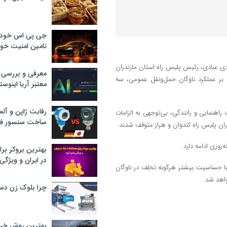
جی پی اس خودرو
تامین امنیت خود
ی عبادی، رئیس پلیس راه استان مازندران
معرفی و بررسی پ
 بر عملکرد ناوگان حمل‌ونقل عمومی، سه
معتبر آریا اینوست
رقابت ژاپن و آلم
راهنمایی و رانندگی، بی‌توجهی به الزامات
ساخت سنسور فش
ران پلیس راه کندوان و هراز متوقف شدند.
وزی ادامه دارد.
بهترین بروکر برا
در ایران و ویژگی‌
 با حساسیت بیشتر هرگونه تخلف در ناوگان
واهد شد.
چرا بلوک زن دس
بهترین روش خرید