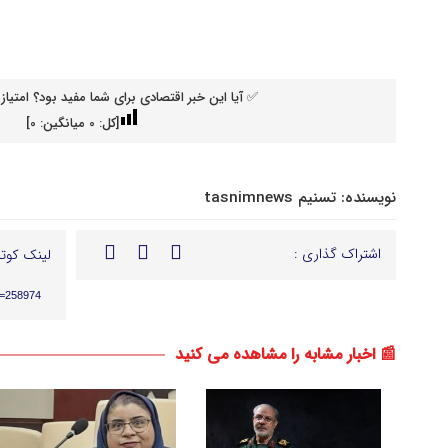
✅ آیا این خبر اقتصادی برای شما مفید بود؟ امتیاز 
[کل:
0
میانگین:
0
]
نویسنده:
تسنیم tasnimnews
اشتراک گذاری :
لینک کوتا
p=258974
📰 اخبار مشابه را مشاهده می کنید