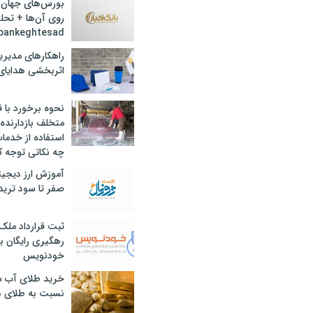
بورس‌های جهان 
روی آن‌ها + تحل
bankeghtesad
راهکارهای مدیری
اثربخشی هدایای 
نحوه برخورد با ق
متخلف بازدارنده
استفاده از خدما
چه نکاتی توجه ک
آموزش ارز دیجیت
صفر تا سود ترید 
ثبت قرارداد ملک
رهگیری رایگان با
خودنویس
خرید طلای آب ش
نسبت به طلای د