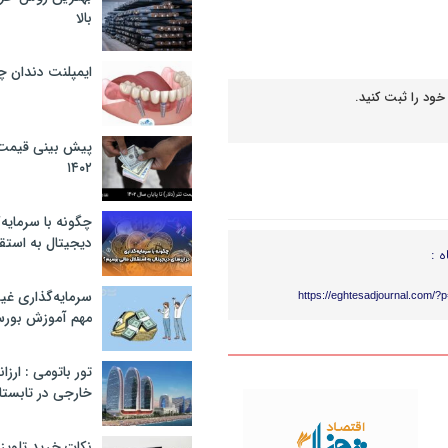
بالا
ایمپلنت دندان 
خود را ثبت کنید.
پیش بینی قیمت ت
۱۴۰۲
چگونه با سرمایه‌
دیجیتال به استق
ه :
سرمایه‌گذاری غ
https://eghtesadjournal.com/?
مهم آموزش بور
تور باتومی : ارزا
خارجی در تابستان ۰۲
نکات خرید تلویزیون