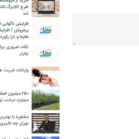
خرید از فروشگاه‌
طرح کالابرگ الک
شد
افزایش ناگهانی
پرفروش / افزایش
هایما و تارا رکورد
نکات ضروری برا
چارتر
وارادات شربت 
۲۵۰ میلیون اص
میلیارد درخت تو
مشاوره با بهتری
تهران چه تاثیری 