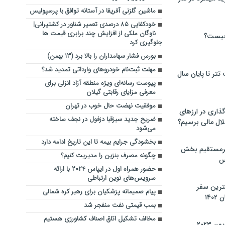
ماشین گلزنی آفریقا در آستانه توافق با پرسپولیس
خودکفایی ۸۵ درصدی تعمیر شناور در کشتیرانی|
ناوگان ملکی از افزایش چند برابری قیمت ها
چیست؟
جلوگیری کرد
بورس فشار سهامداران را بالا برد (۱۳ بهمن)
مهلت ثبت‌نام خودروهای وارداتی تمدید شد؟
تر تا پایان سال
پیوست رسانه‌ای ویژه منطقه آزاد انزلی برای
معرفی مزایای رقابتی گیلان
موفقیت نهضت حال خوب در تهران
گذاری در ارزهای
ضریح جدید سبزقبا دزفول در نجف ساخته
لال مالی برسیم؟
می‌شود
بخشودگی جرایم بیمه تا این تاریخ ادامه دارد
یرمستقیم بخش
چگونه مصرف بنزین را مدیریت کنیم؟
س
حضور همراه اول در ایپاس ۲۰۲۴ با ارائه
سرویس‌های نوین ارتباطی
نترین سفر
پیام صمیمانه پزشکیان برای رهبر کره شمالی
۱۴
بمب قیمتی نفت منفجر شد
مخالف تشکیل اتاق اصناف کشاورزی هستیم
 ۲۰۲۳