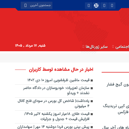
شنبه, ۱۷ مرداد , ۱۴۰۵
جتماعی
سایر ژورنال‌ها
اخبار در حال مشاهده توسط کاربران
قیمت ماشین ظرفشویی امروز ۱۰ دی ۱۴۰۲
ون گیج فشار
سازمان تعزیرات: خودروسازان در دادگاه حاضر
نشدند + ویدئو
یادداشت| شاخص کل بورس در سودای فتح کانال
ی کپی‌ تریدینگ
۴ میلیونی
 فارکس
قیمت طلای ۱۸عیار امروز یکشنبه ۷تیر ۱۴۰۵/
افزایش قیمت + جدول و جزئیات
پیش بینی بورس فردا دوشنبه ۱۴ مهر | سهامداران
اه های آخر سال