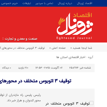
اقتصاد ژورنال
درباره ژورنال
تماس با سردبیر
تبلیغات
حریم خصوصی
صنعت و معدن و تجارت
شما اینجا هستید »
صفحه اصلی »
توقیف ۳ اتوبوس متخلف در محورهای کندوان و هراز
گروه :
اخبار اقتصادی استان ها
شناسه خبر:
258974
07 آگوست 2025 - 14:53
210 بازدید
۰
دیدگاه
توقیف ۳ اتوبوس متخلف در محورهای کندوان و هراز
محور کندوان و هراز خبر داد.