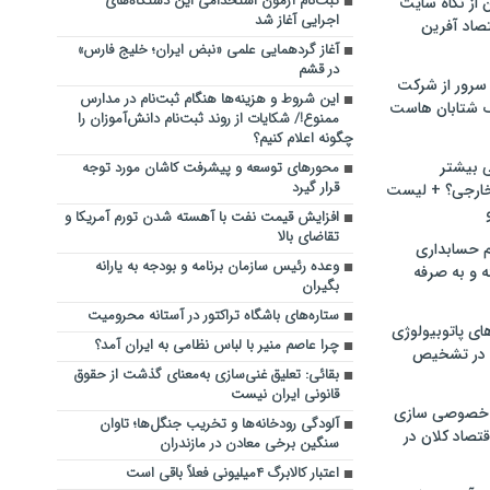
ثبت‌نام آزمون استخدامی این دستگاه‌های
ن از نگاه سایت
اجرایی آغاز شد
صاد آفرین
آغاز گردهمایی علمی «نبض ایران؛ خلیج فارس»
در قشم
سرور از شرکت
این شروط و هزینه‌ها هنگام ثبت‌نام در مدارس
 شتابان هاست
ممنوع!/ شکایات از روند ثبت‌نام دانش‌آموزان را
چگونه اعلام کنیم؟
ی بیشتر
محورهای توسعه و پیشرفت کاشان مورد توجه
قرار گیرد
خارجی؟ + لیست
افزایش قیمت نفت با آهسته شدن تورم آمریکا و
تقاضای بالا
م حسابداری
وعده رئیس سازمان برنامه و بودجه به یارانه
ه و به صرفه
بگیران
ستاره‌های باشگاه تراکتور در آستانه محرومیت
ای پاتوبیولوژی
چرا عاصم منیر با لباس نظامی به ایران آمد؟
 در تشخیص
بقائی: تعلیق غنی‌سازی به‌معنای گذشت از حقوق
قانونی ایران نیست
خصوصی سازی
آلودگی رودخانه‌ها و تخریب جنگل‌ها؛ تاوان
تصاد کلان در
سنگین برخی معادن در مازندران
اعتبار کالابرگ ۴میلیونی فعلاً باقی است