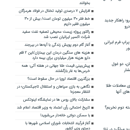
بخوانند
افزایش ۷ درصدی تولید تختال در فولاد هرمزگان
خط فقر ۳۰ میلیون تومان است/ بیش از ۳۰
؛ راهکار جدید
میلیون فقیر داریم
رو
راکتور پروژه زیست محیطی تصفیه نفت سفید
شرکت اکسیر ایرانیان نصب شد
راپ فرم ایرانی
آغاز گام دوم پویش زندگی با آیه‌ها در بیرجند
ور
هزینه های سنگین درمان این بیماران/این ۲ قلم
دارو هزینه هزار میلیاردی برای بیمه دارد
ان، دو غول
پیش‌بینی‌ قیمت طلا جهانی در هفته آتی: همه
ار
خرس‌ها به غار بازگشتند
بزرگترین اقتصاد اروپا در حال سقوط است؟
ی معاملات طلا
نگاهی به بازی سپاهان و استقلال تاجیکستان؛ در
های آنها
انتظار معجزه!
مشارکت بالای روس ها در نمایشگاه اینوتکس
ته دوم نخریم؟
تاریخ احتمالی رأی اعتماد به وزیر اقتصاد اعلام شد
با مسکن دولتی خانه‌دار می‌شوید!
آغاز فرآیند انتخابات شورای اسلامی شهرها با
دستور وزیر کشور
 میلگرد در تناژ