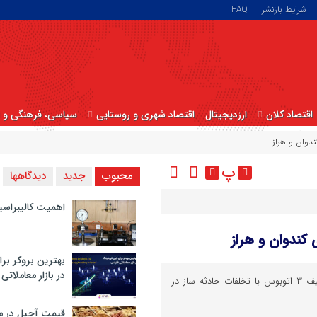
شرایط بازنشر
FAQ
اقتصاد کلان
ارزدیجیتال
اقتصاد شهری و روستایی
سیاسی، فرهنگی و ا
پ
محبوب
جدید
دیدگاهها
اهمیت کالیبراسی
بهترین بروکر برا
در بازار معاملاتی
رئیس پلیس راه مازندران از توقیف ۳ اتوبوس با تخلفات حادثه ساز در
قیمت آجیل در م