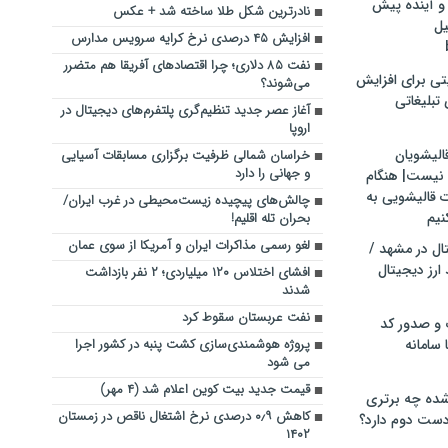
و آینده پیش
نادرترین شکل طلا ساخته شد + عکس
یل
افزایش ۴۵ درصدی نرخ کرایه سرویس مدارس
نفت ۸۵ دلاری؛ چرا اقتصادهای آفریقا هم متضرر
تی برای افزایش
می‌شوند؟
تبلیغاتی
آغاز عصر جدید تنظیم‌گری پلتفرم‌های دیجیتال در
اروپا
الیشویان
خراسان شمالی ظرفیت برگزاری مسابقات آسیایی
و جهانی را دارد
 نیست| هنگام
ت قالیشویی به
چالش‌های پیچیده‌‌ زیست‌محیطی در غرب ایران/
نیم
بحران تله اقلیم!
لغو رسمی مذاکرات ایران و آمریکا از سوی عمان
ال در مشهد /
ارز دیجیتال
افشای اختلاس ۱۲۰ میلیاردی؛‌ ۲ نفر بازداشت
شدند
نفت عربستان سقوط کرد
 و صدور کد
 سامانه
پروژه هوشمندی‌سازی کشت پنبه در کشور اجرا
می شود
قیمت جدید بیت کوین اعلام شد (۴ مهر)
ده چه برتری
کاهش ۰٫۹ درصدی نرخ اشتغال ناقص در زمستان
ست دوم دارد؟
۱۴۰۲