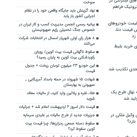
های اینترنتی در
سوخت
ترونیک فراهم
نهاد گزینش باید جایگاه واقعی خود را در نظام
اجرایی کشور باز یابد
 قیمت خودروهای
بیانیه رسمی انجمن مدیریت کسب و کار ایران در
 قیمت دنا،
خصوص جنگ تحمیلی رژیم صهیونیستی
 زد
۸ هزار رای اولی شهریار امسال در انتخابات شرکت
می‌کنند
ی خرید بلیط
سقوط ناگهانی قیمت بیت کوین/ رویای
رکوردشکنی بیت کوین به پایان رسید؟
این خودرو ۲۳ میلیون تومان ریخت + جدول
هندی تکذیب شد
قیمت
شهادت ۱۵ شهروند در حمله بامداد آمریکایی ـ
صهیونی به بهارستان
له نهال طرح یک
طلا، نقره و پلاتین وارد کنید، از مالیات معاف
لید شد
شوید
قیمت دلار امروز ۶ اردیبهشت اعلام شد + جزئیات
ن وکیل ملکی در
جزییات جدید از طرح مالیات بر عایدی سرمایه
دارد؟
سقوط دسته جمعی رمزارزها/ چرا قیمت بیت
کوین سقوط کرد؟