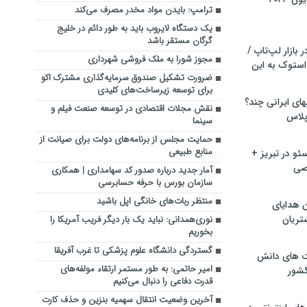
ترامپ: بایدن مواد مخدر مصرف می‌کند
یک دستگاه لایروب باید به طور دائم در خلیج
گرگان مستقر باشد
بازار لپ‌تاپ /
مجوز شورا به ملک فروشی شهرداری
استوک به این
ضرورت تشکیل صندوق سرمایه‌گذاری مشترک اکو
برای توسعه زیرساخت‌های کلیدی
ماشین لباسشویی‎های ایرانی چند؟
نقش مجلات اقتصادی در توسعه صنعت فیلم و
 پلاس
سینما
حمایت مجلس از برنامه‌های دولت برای صیانت از
منابع طبیعی
و در تبریز +
صی
آمار جدید درباره صدور کد سهامداری | همکاری
سازمان بورس با حرفه حسابرسی
منتظر ربات‌های خانگی اپل باشید
ن هدایای
تریان
نوری‌همدانی: نباید یک بار دیگر فریب آمریکا را
بخوریم‌
گستردگی دانشگاه علوم پزشکی تا غرب آفریقا
ت های دانش
امیر حاتمی: به طور مستمر ارتقاء مولفه‌های
کشور
قدرت دفاعی را دنبال می‌کنیم
آخرین وضعیت انتقال سهمیه بنزین و حذف کارت