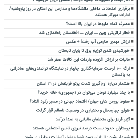
برقراری امتحانات داخلی دانشگاه‌ها و مدارس این استان در روز پنج‌شنبه/
ادارات دورکار هستند
مصرف کدام داروها در ایران بالا است؟
قطار ترانزیتی چین ــ ایران ــ افغانستان راه‌اندازی شد
ارزش مهدی طارمی آب رفت! + عکس
خورشیدی شدن توزیع برق تا پایان تابستان
مالیات بر ارزش افزوده واردات این کالاها صفر شد
ارائه ۱۰۰ فرصت سرمایه‌گذاری چابهار در نمایشگاه توانمندی‌های صادراتی
به پاکستان
هشدار درباره اوج‌گیری شدت پرتو فرابنفش در ۳۱ استان
با چند میلیارد تومان می‌توان در «جمهوری» خانه خرید؟
سقوط بورس های جهان/ اقتصاد جهانی در مسیر رکود افتاد؟
هوای چهارمحال و بختیاری در وضعیت ناسالم قرار گرفت
آژیر قرمز برای متخلفان مالیاتی به صدا درآمد
پرستاران حدود بیست درصد نیروی تامین اجتماعی هستند
شهردار رشت: تا پایان دوره شورا معضل آسفالت برطرف می‌شود