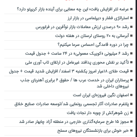
عرضه تتر افزایش یافت؛ این چه معنایی برای آینده بازار کریپتو دارد؟
استراتژی فشار و دیپلماسی در بازار ارز
رشد ۹۰ درصدی ارزش معاملات بازار نوآفرین در فرابورس
آبرسانی به ۲۰ روستای لرستان در هفته دولت
چرا در دوره قاعدگی احساس سرما میکنیم؟
رشد ۶ میلیونی «کوییک معمولی» در ۲۴ ساعت + جدول قیمت
تأکید بر نقش محوری پدافند غیرعامل در ارتقای تاب آوری ملی
قیمت طلای ۱۸عیار امروز یکشنبه ۳ اسفند/ افزایش شدید قیمت + جدول
پرستاران ایران در خدمت عرب ها / حقوق ۶ برابری آهنربای جذب
نیروهای داخلی شد
اصفهان نگین فیروزه‌ای ایران است
پلتفرم صادرات آثار تجسمی رونمایی شد/توسعه صادرات صنایع خلاق
زن شوهرکش از چوبه دار نجات یافت
مجوز ۱۵ طرح سرمایه‌گذاری خارجی در منطقه آزاد چابهار صادر شد
خبر خوش برای بازنشستگان نیروهای مسلح