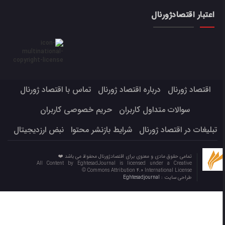
اعتبار اقتصادژورنال
اقتصاد ژورنال
درباره اقتصاد ژورنال
تماس با اقتصاد ژورنال
سوالات متداول کاربران
حریم خصوصی کاربران
تبلیغات در اقتصاد ژورنال
شرایط بازنشر محتوا
نبض ارزدیجیتال
تمامی حقوق مادی و معنوی برای اقتصادژورنال محفوظ می باشد ❤️
All Content by EghtesadJournal is licensed under a Creative
Commons Attribution 4.0 International License ©️
طراحی سایت :
Eghtesadjournal