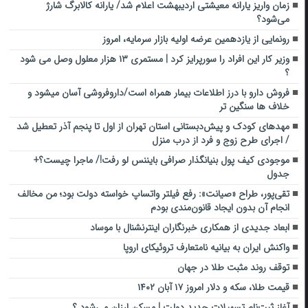
زمان واریز یارانه معیشتی اردیبهشت اعلام شد/ یارانه کالابرگ شارژ
می‌شود؟
رونمایی از یازدهمین عرضه اولیه بازار سرمایه، امروز
وزیر کار این افراد را سورپرایز کرد | مستمری ۱۳ هزار معلول وصل می شود
؟
فروش دارو با درز اطلاعات بیمار همراه است/داروفروشی آسان میشود و
خلاف ها سنگین تر
مهدهای کودک و پیش‌دبستانی استان تهران از اول تا پنجم آذر تعطیل شد
/ اجرای طرح زوج و فرد از درب منزل
موجودی کیف پول بنیانگذار صرافی بایننس لو رفت!/ ماجرا چیست؟+
جدول
تقی‌پور، طراح «صیانت»: رفع فیلتر واتساپ خواسته دولت بود؛ من مخالف
انجام آن بدون ایجاد قانون‌مندی بودم
ابعاد جدیدی از همکاری خبرنگاران اینترنشنال با موساد
واکنش ایران به بیانیه نامتعارف تروئیکای اروپا
توقف روند مثبت طلا در جهان
قیمت طلا، سکه و دلار امروز ۱۷ آبان ۱۴۰۲
آغاز ثبت‌نام تسهیلات جدید دولت | مسکن ارزان ‌می‌شود ؟