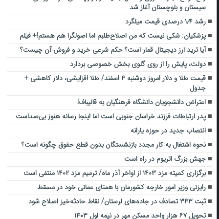
سیستان و بلوچستان آغاز شد
رشد ۱٫۴ درصدی قیمت میلگرد
پزشکیان: شکی نیست که من اصلاح‌طلبم اما اصولگرا هم هستم!+ فیلم
آیا ترید ارز دیجیتال قمار است؟ حکم شرعی خرید و فروش آن چیست؟
دولت، پایش را از روی گلوی بخش خصوصی بردارد
قیمت طلا و دلار امروز دوشنبه ۴ اسفند/ طلا افزایشی، دلار کاهشی +
جدول
اعتراض دانشجویان دانشگاه فرهنگیان به قالیباف!
پدر ارتباطات فرزند خراسان جنوبی است اما اینجا رسانه هنوز بی‌صداست
انتصاب جدید در حوزه یارانه
نحوه اشتغال به کار مجدد بازنشستگان بدون قطع حقوق چگونه است؟
جهش بزرگ اتریوم در راه است
برگزاری کمیته مزد ۱۴۰۳ از اواخر آذر ماه/ ترمیم مزد ۱۴۰۲ منتفی است
رایزنی وزیر امور خارجه کشورمان با همتای عمانی خود در مسقط
ثبت ۳۴۳ تصادف در جاده‌های لرستان/ نقاط حادثه‌خیز اصلاح شود
تحویل ۶۷ هزار واحد مسکن مهر در نیمه اول ۱۴۰۳