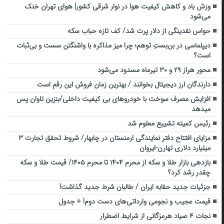
وزش باد و کاهش کیفیت هوا در نوار شرقی کشور| هوای تهران خنک
می‌شود
حواس نقدینگی از دلار پرت شد/ کف تازه حباب سکه
دیپلماسی در بن‌بستِ توهم؛ چرا میز مذاکره با واشنگتن سست و بی‌ثبات
است؟
محور هراز ۲۹ و ۳۰ تیرماه مسدود می‌شود
دارندگان ارز دیجیتال بخوانند / بهترین زمان فروش این رقم است
افزایش مصرف سوخت با خودروهای بی کیفیت داخلی/بنزین تاوان پس
میدهد
رئیس کمیته تشییع معلوم شد
مزایای افتتاح دفتر نمایندگی ارمنستان در چابهار/ شروط تحقق تجارت ۳
میلیارد دلاری تهارن-ایروان
بازدهی بازار طلا و سکه از محرم ۱۴۰۴ تا محرم ۱۴۰۵/ قیمت طلا و سکه
چقدر رشد کرد؟
جزئیات جدید حقابه ایران / طالبان شرط جدید گذاشت!
قیمت عجیب و نجومی وارداتی‌های دست دوم! + جدول
نجات ۴ صیاد هرمزگانی از شرایط اضطرار