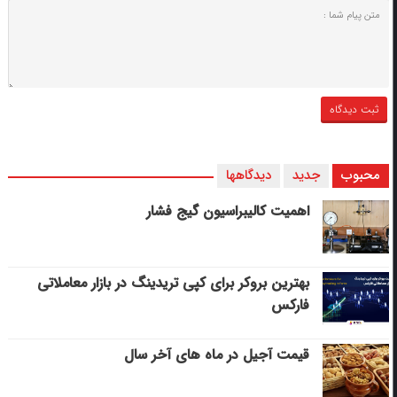
محبوب
جدید
دیدگاهها
اهمیت کالیبراسیون گیج فشار
بهترین بروکر برای کپی‌ تریدینگ در بازار معاملاتی
فارکس
قیمت آجیل در ماه های آخر سال