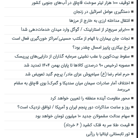
توقیف ۱۰۰ هزار لیتر سوخت قاچاق در آب‌های جنوبی کشور
دستگیری عوامل اسرائیل در زنجان
انتقال مداخله ارزی به خارج از مرزها
۱۰۰برابر سریع‌تر از استارلینک / گوگل وارد میدان خدمات‌دهی شد!
نجات جان بیماران با الهام از مکتب حسینی/مراکز خون‌گیری فعال است
نرخ بیکاری پاییز امسال چقدر بود؟
سقوط بیت‌کوین با عقب نشینی سرمایه گذاران از دارایی‌های پرریسک
مصوبه ترخیص ۹۰ درصدی کالاها تا پایان بهمن ۱۴۰۴ تمدید شد
حرم امام رضا (ع) سیاه‌پوش عزای مادر/ پرچم گنبد تعویض شد
اختلاف آمار صادرات سیمان میان سندیکا و گمرک| بوی قاچاق به مشام
می‌رسد
محور مقاومت آینده‌ منطقه را تعیین خواهد کرد
روز و ساعت مذاکرات دور‌ پنجم ایران و آمریکا / توافق نزدیک است؟
سهام عدالت مشمولان جدید ۱۰ میلیون تومان خواهد بود
قیمت طلا سر به فلک کشید ( ۶ خرداد)
تور تابستانی ایتالیا با رزآبی