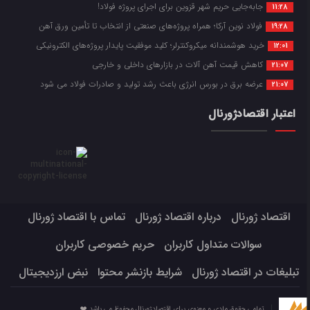
جابه‌جایی حریم شهر قزوین برای اجرای پروژه فولاد!
11:28
فولاد نوین آرکا؛ همراه پروژه‌های صنعتی از انتخاب تا تأمین ورق آهن
19:28
خرید هوشمندانه میکروکنترلر؛ کلید موفقیت پایدار پروژه‌های الکترونیکی
12:01
کاهش قیمت آهن آلات در بازارهای داخلی و خارجی
21:07
عرضه برق در بورس انرژی باعث رشد تولید و صادرات فولاد می شود
21:07
اعتبار اقتصادژورنال
اقتصاد ژورنال
درباره اقتصاد ژورنال
تماس با اقتصاد ژورنال
سوالات متداول کاربران
حریم خصوصی کاربران
تبلیغات در اقتصاد ژورنال
شرایط بازنشر محتوا
نبض ارزدیجیتال
تمامی حقوق مادی و معنوی برای اقتصادژورنال محفوظ می باشد ❤️