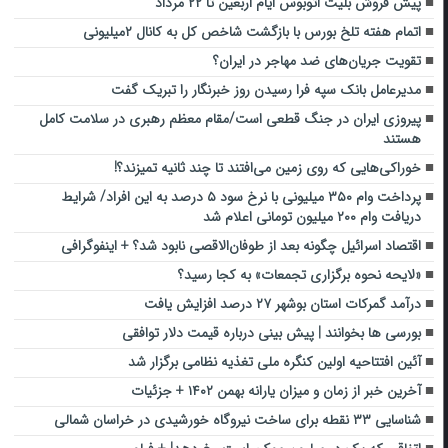
پیش فروش بلیت اتوبوس ایام اربعین تا ۲۲ مرداد
اتمام هفته تلخ بورس با بازگشت شاخص کل به کانال ۲میلیونی
تقویت جریان‌های ضد مهاجر در ایران؟
مدیر‌عامل بانک سپه فرا رسیدن روز خبرنگار را تبریک گفت
پیروزی ایران در جنگ قطعی است/مقام معظم رهبری در سلامت کامل
هستند
خوراکی‌هایی که روی زمین می‌افتند تا چند ثانیه تمیزند؟!
پرداخت وام ۳۵۰ میلیونی با نرخ سود ۵ درصد به این افراد/ شرایط
دریافت وام ۲۰۰ میلیون تومانی اعلام شد
اقتصاد اسرائیل چگونه بعد از طوفان‌الاقصی نابود شد؟ + اینفوگرافی
«لایحه نحوه برگزاری تجمعات» به کجا رسید؟
درآمد گمرکات استان بوشهر ۲۷ درصد افزایش یافت
بورسی ها بخوانند | پیش بینی درباره قیمت دلار توافقی
آئین افتتاحیه اولین کنگره ملی تغذیه نظامی برگزار شد
آخرین خبر از زمان و میزان یارانه بهمن ۱۴۰۲ + جزئیات
شناسایی ۳۳ نقطه برای ساخت نیروگاه خورشیدی در خراسان شمالی