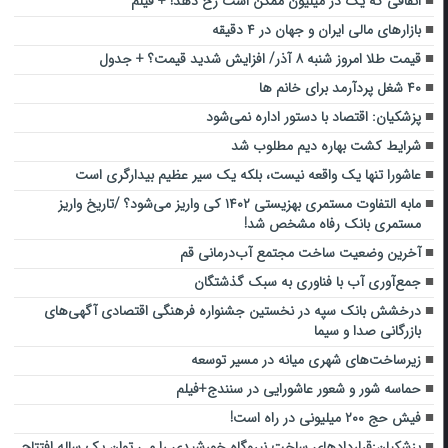
اتفاقی که یک در میلیون‌ ممکن است رخ دهد! + فیلم
بازارهای مالی ایران و جهان در ۴ دقیقه
قیمت طلا امروز شنبه ۸ آذر/ افزایش شدید قیمت؟ + جدول
۴۰ شغل پردآرمد برای خانم ها
پزشکیان: اقتصاد با دستور اداره نمی‌شود
شرایط کشت بهاره دیم مطلوب شد
عاشورا تنها یک واقعه نیست، بلکه یک سیر عظیم بیدارگری است
مابه التفاوت مستمری بهزیستی ۱۴۰۲ کی واریز می‌شود؟ /تاریخ واریز
مستمری بانک رفاه مشخص شد!
آخرین وضعیت ساخت مجتمع آب‌درمانی قم
جمع‌آوری آب با فناوری به سبک گذشتگان
درخشش بانک سپه در نخستین جشنواره فرهنگی اقتصادی آگهی‌های
بازرگانی صدا و سیما
زیرساخت‌های شهری میانه در مسیر توسعه
حماسه شور و شعور عاشورایی در سنندج+فیلم
فیش حج ۲۰۰ میلیونی در راه است!
پزشکیان:قراردادهای ساخت نیروگاه‌ خورشیدی را می توان یک ساله افتتاح