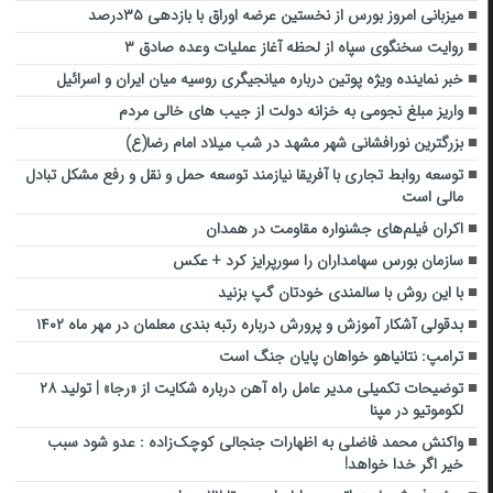
میزبانی امروز بورس از نخستین عرضه اوراق با بازدهی ۳۵درصد
روایت سخنگوی سپاه از لحظه آغاز عملیات وعده صادق ۳
خبر نماینده ویژه پوتین درباره میانجیگری روسیه میان ایران و اسرائیل
واریز مبلغ نجومی به خزانه دولت از جیب های خالی مردم
بزرگترین نورافشانی شهر مشهد در شب میلاد امام رضا(ع)
توسعه روابط تجاری با آفریقا نیازمند توسعه حمل و نقل و رفع مشکل تبادل
مالی است
اکران فیلم‌های جشنواره مقاومت در همدان
سازمان بورس سهامداران را سورپرایز کرد + عکس
با این روش با سالمندی خودتان گپ بزنید
بدقولی آشکار آموزش و پرورش درباره رتبه بندی معلمان در مهر ماه ۱۴۰۲
ترامپ: نتانیاهو خواهان پایان جنگ است
توضیحات تکمیلی مدیر عامل راه آهن درباره شکایت از «رجا» | تولید ۲۸
لکوموتیو در مپنا
واکنش محمد فاضلی به اظهارات جنجالی کوچک‌زاده : عدو شود سبب
خیر اگر خدا خواهد!