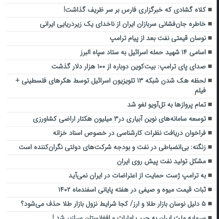
کلاه گشادی که خبرگزاری فارس بر سر ظریف گذاشت!
خاطره جان‌فشانی سربازان ایران از ناخدای یک زیردریایی ایرانی
نوسان قیمتی نفت بعد از پیام ترامپ
اسامی ۱۴ شهید حمله اسرائیل به ستاد سپاه البرز
صدای پای ترامپ: بیت‌کوین دوباره از ۱۰۰ هزار دلار گذشت
لحظه هک شدن شبکه ۱۳ تلویزیون اسرائیل توسط هکرهای فلسطینی +
فیلم
تمام پروازها به تل‌آویو لغو شد
توسعه سامانه‌های نوین آبیاری در۳ میلیون هکتار اراضی کشاورزی
فراخوان دریافت نظرات کارشناسی در خصوص اسناد خزانه
زنگنه: بی‌انضباطی در نفت و بودجه شرکت‌های دولتی نگران‌کننده است
مشکل تولید نفت پیش روی ایران
به ترامپ ژست حمایت از اعتراضات در ایران نمی‌آید
ثبات قیمت میوه و صیفی در هفته پایانی اسفندماه ۱۴۰۲
۵ دلیل نوسان بازار طلا و ارز/ کجا شرایط نزول بازار طلا حذف می‌شود؟
سرمایه ملت ایران به جیب امارات و افغانستان سرازیر شد !