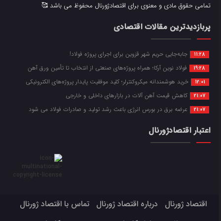
تمامی حقوق مادی و معنوی برای اقتصادژورنال محفوظ می باشد 🥰
پربازدیدترین مقالات اقتصادی
جابه‌جایی حریم شهر قزوین برای اجرای پروژه فولاد!
11:28
فولاد نوین آرکا؛ همراه پروژه‌های صنعتی از انتخاب تا تأمین ورق آهن
19:28
خرید هوشمندانه میکروکنترلر؛ کلید موفقیت پایدار پروژه‌های الکترونیکی
12:01
کاهش قیمت آهن آلات در بازارهای داخلی و خارجی
21:07
عرضه برق در بورس انرژی باعث رشد تولید و صادرات فولاد می شود
21:07
اعتبار اقتصادژورنال
اقتصاد ژورنال
درباره اقتصاد ژورنال
تماس با اقتصاد ژورنال