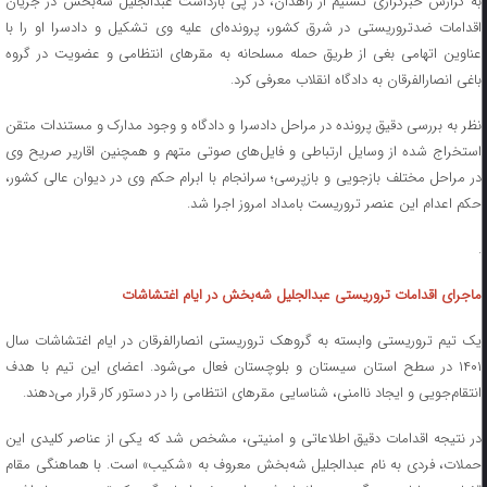
به گزارش خبرگزاری تسنیم از زاهدان، در پی بازداشت عبدالجلیل شه‌بخش در جریان
اقدامات ضدتروریستی در شرق کشور، پرونده‌ای علیه وی تشکیل و دادسرا او را با
عناوین اتهامی بغی از طریق حمله مسلحانه به مقر‌های انتظامی و عضویت در گروه
باغی انصارالفرقان به دادگاه انقلاب معرفی کرد.
نظر به بررسی دقیق پرونده در مراحل دادسرا و دادگاه و وجود مدارک و مستندات متقن
استخراج شده از وسایل ارتباطی و فایل‌های صوتی متهم و همچنین اقاریر صریح وی
در مراحل مختلف بازجویی و بازپرسی؛ سرانجام با ابرام حکم وی در دیوان عالی کشور،
حکم اعدام این عنصر تروریست بامداد امروز اجرا شد.
.
ماجرای اقدامات تروریستی عبدالجلیل شه‌بخش در ایام اغتشاشات
یک تیم تروریستی وابسته به گروهک تروریستی انصارالفرقان در ایام اغتشاشات سال
۱۴۰۱ در سطح استان سیستان و بلوچستان فعال می‌شود. اعضای این تیم با هدف
انتقام‌جویی و ایجاد ناامنی، شناسایی مقر‌های انتظامی را در دستور کار قرار می‌دهند.
در نتیجه اقدامات دقیق اطلاعاتی و امنیتی، مشخص شد که یکی از عناصر کلیدی این
حملات، فردی به نام عبدالجلیل شه‌بخش معروف به «شکیب» است. با هماهنگی مقام