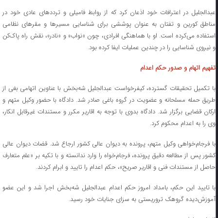
عبدالجلیل در اعترافات خود اذعان کرد که از روابط فامیلی و تردد‌های عادی خود در
مناطق کورین و تفتان به عنوان پوششی برای شناسایی مسیر‌ها و مقر‌های نظامی
استفاده می‌کرده است. او با هماهنگی افرادی، چون «نواب» و «نادر»، نقش راه پاک‌کن
و نیروی شناسایی را در چندین عملیات ایفا کرده بود.
تفهیم اتهام و صدور حکم اعدام
با تکمیل تحقیقات گسترده، کیفرخواست عبدالجلیل شه‌بخش با عناوین اتهامی بغی از
طریق حمله مسلحانه و عضویت در گروه باغی صادر شد. دادگاه با حضور وکیل متهم و
ارکان قضایی برگزار شد. دادگاه بدوی با توجه به اقاریر مکرر و مستندات غیرقابل انکار،
وی را به اعدام محکوم کرد.
با فرجام‌خواهی وکیل متهم، پرونده به دیوان عالی کشور ارجاع شد. قضات دیوان عالی
کشور پس از مطالعه دقیق پرونده، فرجام‌خواه را وارد ندانسته و با تکیه بر «علم متعارف
حاصل از مستندات فنی و اقاریر صریح»، حکم اعدام را تایید و ابرام کردند.
با تایید این حکم، بامداد امروز حکم اعدام عبدالجلیل شه‌بخش اجرا شد و این عضو
آموزش‌دیده گروهک تروریستی به سزای جنایات خود رسید.