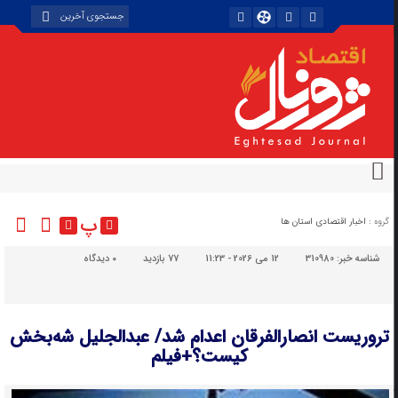
پ
گروه :
اخبار اقتصادی استان ها
شناسه خبر:
310980
12 می 2026 - 11:23
77 بازدید
۰
دیدگاه
تروریست‌ انصارالفرقان اعدام شد/ عبدالجلیل شه‌بخش
کیست؟+فیلم