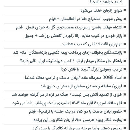
ادامه خواهد داشت؟
هوای زنجان خنک می‌شود
روش عجیب استخراج طلا در افغانستان + فیلم
اشتباه مهلک رفیعی و بیرانوند؛ عجیب‌ترین گل به خودی فصل+ فیلم
بازار خودرو در شیب ملایم: رانا رکوردار کاهش روز شد + جدول
مهم‌ترین اقتصاددانانی که باید بشناسید
بازنشستگان بخوانند؛ زمان پرداخت بیمه تکمیلی بازنشستگان اعلام شد
راهکار حل مشکل میدان آرش / کمان دیپلماتیک ایران تاثیر دارد؟
ترامپ رسوایی بزرگ آمریکا را فاش کرد!
اسناد DOGE محرمانه ماند /ایلان ماسک و ترامپ معاف شدند!
فوری/ سامانه رتبه‌بندی معلمان از دسترس خارج شد!
خبری از تمدید آتش بس نیست/ جنگ در غزه از سر گرفته خواهد شد
فال حافظ امروز؛ ۶ آبان ماه ۱۴۰۳ | ناامیدی باعث پریشانی شما می شود
حضور ایلان ماسک با دو کلاه در یک جلسه با ترامپ!+ فیلم
روایت شکار پهپاد هرمس ۹۰۰، از زبان شکارچی این پرنده
مجلس دستور واریز مرحله سوم یارانه کالابرگ را صادر کرد