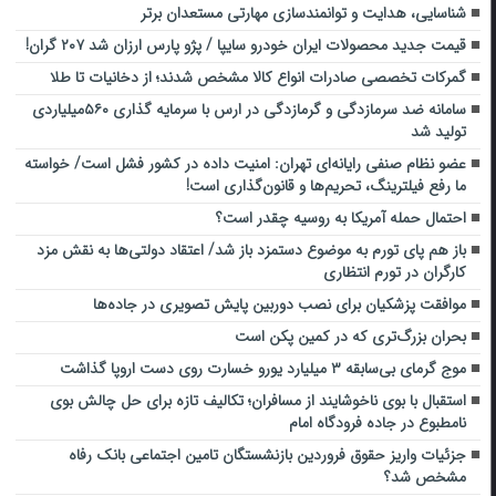
شناسایی، هدایت و توانمندسازی مهارتی مستعدان برتر
قیمت جدید محصولات ایران خودرو سایپا / پژو پارس ارزان شد ۲۰۷ گران!
گمرکات تخصصی صادرات انواع کالا مشخص شدند؛ از دخانیات تا طلا
سامانه ضد سرمازدگی و گرمازدگی در ارس با سرمایه گذاری ۵۶۰میلیاردی
تولید شد
عضو نظام صنفی رایانه‌ای تهران: امنیت داده در کشور فشل است/ خواسته
ما رفع فیلترینگ، تحریم‌ها و قانون‌گذاری است!
احتمال حمله آمریکا به روسیه چقدر است؟
باز هم پای تورم به موضوع دستمزد باز شد/ اعتقاد دولتی‌ها به نقش مزد
کارگران در تورم انتظاری
موافقت پزشکیان برای نصب دوربین پایش تصویری در جاده‌ها
بحران بزرگ‌تری که در کمین پکن است
موج گرمای بی‌سابقه ۳ میلیارد یورو خسارت روی دست اروپا گذاشت
استقبال با بوی ناخوشایند از مسافران؛ تکالیف تازه برای حل چالش بوی
نامطبوع در جاده فرودگاه امام
جزئیات واریز حقوق فروردین بازنشستگان تامین اجتماعی بانک رفاه
مشخص شد؟