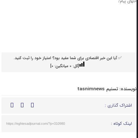
انتهای پیام/
✅ آیا این خبر اقتصادی برای شما مفید بود؟ امتیاز خود را ثبت کنید.
[کل:
0
میانگین:
0
]
نویسنده:
تسنیم tasnimnews
اشتراک گذاری :
لینک کوتاه :
https://eghtesadjournal.com/?p=310980