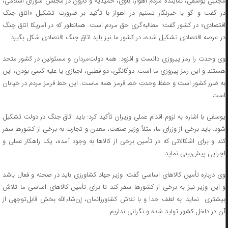
مجتبی یوسفی، نماینده مردم اهواز، باوی، حمیدیه و کارون در مجلس شورای اسلامی،
در گفت و گو با خبرنگار تسنیم در اهواز با تأکید بر ضرورت تشکیل «اتاق جنگ
اقتصادی» در کشور گفت: مطالبه‌گری حق مردم است. همانطور که در آمریکا اتاق جنگ
در عرصه اقتصادی تشکیل شده، در کشور ما نیز باید اتاق جنگ اقتصادی شکل بگیرد.
وی وحدت را رمز پیروزی دانست و افزود: همه دولت‌مردان و مسئولین در کشور متحد
هستند و این رمز پیروزی ما است. دوگانگی، دو قطبی، لجبازی یا علیه کسی بودن، این
به ضرر کشور است و حفظ وحدت خط قرمز همه ماست. این خط قرمز مردم در خیابان
است.
یوسفی با اشاره به لزوم اقدام عملی وزیران تأکید کرد: باید اتاق جنگ در دولت تشکیل
شود. باید برخی از وزرای ما، مثلاً وزیر صنعت، معدن و تجارت به برخی از کشورها سفر
کند و برای اشکالاتی که در تأمین برخی از کالاها به وجود آمده، یک راهکار عملی و
اجرایی پیش‌بینی نماید.
وی درباره تأمین کالاهای اساسی گفت: وزیر جهاد کشاورزی باید در صحنه و فعال باشد
و این وزیر نیز به برخی از کشورها سفر کند تا برای تأمین کالاهای اساسی ما تلاش
بیشتری نماید. به لطف خدا و با تلاش کشاورزانمان، إن‌شاءالله بخش قابل‌توجهی از
آن در داخل کشور تولید شده و نگرانی نداریم.