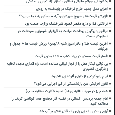
بخشودگی جرائم مالیاتی فعالان مناطق آزاد تجاری- صنعتی
اجرای مدل جدید طرح ترافیک در پایتخت؛ به‌ زودی
افزایش قیمت‌ها و خروج خریداران؛ آینده مسکن به کجا می‌رود؟
فرافکنی غذا و دارو؛ مقصر کمبود شیرخشک وزارت صمت بود
عراقچی: پیگیری پرداخت غرامت به قربانیان شیمیایی سردشت در
دستورکار ماست
آخرین قیمت طلا و دلار امروز شنبه ۱۸بهمن/ ریزش قیمت ها + جدول و
جزئیات
افسار قیمت مسکن در پرند کشیده شد+جدول قیمت
بی ثباتی ابتکار عمل را از تجار ایرانی ستانده است؛ راه اندازی مجدد تخلیه
و بارگیری کانتینری
فیلم باورنکردنی از دنیای آلوده زیر ناخن‌ها
قانون افزایش سن بازنشستگی از کی اجرایی می‌شود؟
همه چیز در مورد مطالبه وجه (+نحوه شکایت مطالبه طلب)
امام جمعه پردیس: کسانی در قضیه گاز مجتمع هسا کوتاهی کردند را
محاکمه کنید
آرزوی مادری که زیر پای یک قاتل نقش بر آب شد