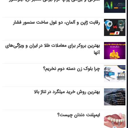
رقابت ژاپن و آلمان، دو غول ساخت سنسور فشار
بهترین بروکر برای معاملات طلا در ایران و ویژگی‌های
آنها
چرا بلوک زن دسته دوم نخریم؟
بهترین روش خرید میلگرد در تناژ بالا
ایمپلنت دندان چیست؟