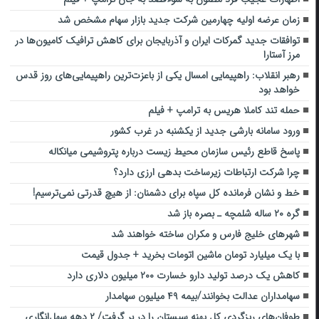
زمان عرضه اولیه چهارمین شرکت جدید بازار سهام مشخص شد
توافقات جدید گمرکات ایران و آذربایجان برای کاهش ترافیک کامیون‌ها در
مرز آستارا
رهبر انقلاب: راهپیمایی امسال یکی از باعزت‌ترین راهپیمایی‌های روز قدس
خواهد بود
حمله تند کاملا هریس به ترامپ + فیلم
ورود سامانه بارشی جدید از یکشنبه در غرب کشور
پاسخ قاطع رئیس سازمان محیط زیست درباره پتروشیمی میانکاله
چرا شرکت ارتباطات زیرساخت بدهی ارزی دارد؟
خط و نشان فرمانده کل سپاه برای دشمنان: از هیچ قدرتی نمی‌ترسیم!
گره ۲۰ ساله شلمچه ـ بصره باز شد
شهرهای خلیج فارس و مکران ساخته خواهند شد
با یک میلیارد تومان ماشین اتومات بخرید + جدول قیمت
کاهش یک درصد تولید دارو خسارت ۲۰۰ میلیون دلاری دارد
سهامداران عدالت بخوانند/بیمه ۴۹ میلیون سهامدار
طوفان‌های ریزگردی کل پهنه سیستان را در بر گرفت/ ۲ دهه سهل‌انگاری