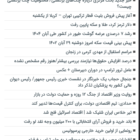
خبر جدید بانک مرکزی درباره چک‌های برگشتی/ محکومیت چک برگشتی
چیست؟
آغاز پیش فروش بلیت قطار ترکیبی تهران – کربلا از یکشنبه
دلار ترمز کرد، طلا و سکه پایین رفت
رشد ۷ درصدی عرضه گوشت طیور در کشور طی آبان ۱۴۰۴
پیش بینی قیمت سکه امروز دوشنبه ۲۹ آبان ۱۴۰۲
مراسم استقبال از مهدی کرمی در زنجان
درصد افزایش حقوق‌ها نیازمند بررسی بیشتر/هنوز رقم مشخص نشده
عامل ترور ترامپ در دوران دبیرستان + عکس
جنجال حجاب یک خبرنگار در نشست خبری رئیس جمهور/ رئیس دیوان
عالی کشور به پزشکیان تذکر داد
روایت وزیر اقتصاد از جنگ ۱۲ روزه و حمایت دولت در بازار
حدادی: تیم اقتصادی دولت، برای کنترل قیمت‌ها تدبیر کند
تیر خلاص ایران شلیک شد | اقتصاد اسرائیل فلج شد
باند خرید و فروش آرای انتخاباتی با ۲۰۰ میلیون وجه نقد لو رفت
رونمایی از اولین خرید خارجی پرسپولیس
اظهارات عجیب فرد مظنون به سوءقصد به جان ترامپ + فیلم