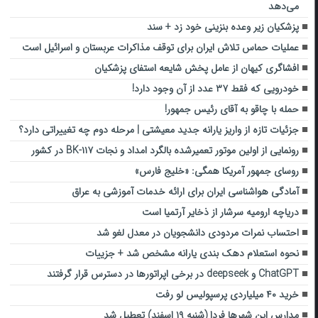
می‌دهد
پزشکیان زیر وعده بنزینی خود زد + سند
عملیات حماس تلاش ایران برای توقف مذاکرات عربستان و اسرائیل است
افشاگری کیهان از عامل پخش شایعه استفای پزشکیان
خودرویی که فقط ۳۷ عدد از آن وجود دارد!
حمله با چاقو به آقای رئیس جمهور!
جزئیات تازه از واریز یارانه جدید معیشتی | مرحله دوم چه تغییراتی دارد؟
رونمایی از اولین موتور تعمیرشده بالگرد امداد و نجات BK-۱۱۷ در کشور
روسای جمهور آمریکا همگی: «خلیج فارس»
آمادگی هواشناسی ایران برای ارائه خدمات آموزشی به عراق
دریاچه ارومیه سرشار از ذخایر آرتمیا است
احتساب نمرات مردودی دانشجویان در معدل لغو شد
نحوه استعلام دهک بندی یارانه مشخص شد + جزییات
ChatGPT و deepseek در برخی اپراتورها در دسترس قرار گرفتند
خرید ۴۰ میلیاردی پرسپولیس لو رفت
مدارس این شهرها فردا (شنبه ۱۹ اسفند) تعطیل شد