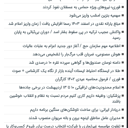
فوری؛ نیروهای ویژه حماس به عسقلان نفوذ کردند
سهمیه بنزین امشب واریز می‌شود
مبلغ یارانه نقدی در اسفند ۱۴۰۳ رسما افزایش یافت | زمان واریز اعلام شد
واکنش عجیب ترکیه در پی سقوط بشار اسد / دوران بی‌ثباتی به پایان
رسید
اطلاعیه مهم سازمان حج / آغاز دور جدید اعزام‌ به عتبات عالیات
هوش مصنوعی، ضربان قلب مرگ‌بار را تشخیص می‌دهد
دامنه نوسان صندوق‌ها و گواهی سپرده نقره ۱۰ درصدی شد
طلا در ایستگاه احتیاط ایستاد؛ آینده بازار از نگاه یک کارشناس + صوت
فوری / فرمول محاسبه عیدی ۱۴۰۲ کارگران
اعلام محدودیت‌های ترافیکی ۱۰ تا ۱۳ اردیبهشت در برخی جاده‌ها
پزشکیان: وظیفه داریم کاری کنیم مردم نسبت به نظام و انقلاب خوشبین
باشند
دریادار ایرانی: برای ساخت ناوشکن‌های سنگین برنامه‌ داریم
مدیران عامل مناطق اینچه برون و بانه مریوان منصوب شدند
تفاوت مؤسسه غیرتجاری با شرکت؛ انتخاب درست برای شروع کسب‌وکار یا