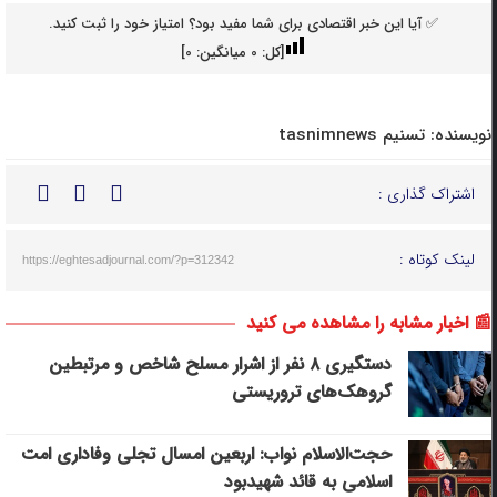
✅ آیا این خبر اقتصادی برای شما مفید بود؟ امتیاز خود را ثبت کنید.
[کل:
0
میانگین:
0
]
نویسنده:
تسنیم tasnimnews
اشتراک گذاری :
لینک کوتاه :
https://eghtesadjournal.com/?p=312342
📰 اخبار مشابه را مشاهده می کنید
دستگیری ۸ نفر از اشرار مسلح شاخص و مرتبطین
گروهک‌های تروریستی
حجت‌الاسلام نواب: اربعین امسال تجلی وفاداری امت
اسلامی به قائد شهیدبود