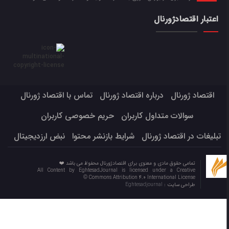
اعتبار اقتصادژورنال
اقتصاد ژورنال
درباره اقتصاد ژورنال
تماس با اقتصاد ژورنال
سوالات متداول کاربران
حریم خصوصی کاربران
تبلیغات در اقتصاد ژورنال
شرایط بازنشر محتوا
نبض ارزدیجیتال
تمامی حقوق مادی و معنوی برای اقتصادژورنال محفوظ می باشد ❤️
All Content by EghtesadJournal is licensed under a Creative
Commons Attribution 4.0 International License ©️
طراحی سایت :
Eghtesadjournal