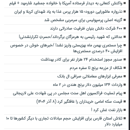
واکنش کنعانی به دیدار فرستاده آمریکا با خانواده جمشید شارمهد + فیلم
نذرواره عاشورایی دورود؛ ۱۵ هزار پرس غذا به یاد شهدای کربلا و ایران
گزینه اصلی پرسپولیس برای سرمربی مشخص شد
۶۰۰ شرکت دانش بنیان ظرفیت صادراتی دارند
عدالتی که شهید رئیسی به هرمزگان برگرداند/حسرتِ تکرارنشدنی!
چرا مستمری بهمن ماه بهزیستی واریز نشد! /خبر‌های خوش در خصوص
افزایش ۴۰ درصدی مستمری‌ها
صدور مجوز استخدام ۲۴ هزار نفر برای کادر بهداشت
شکاف از مزرعه برنج تا سفره مردم
معرفی ابزارهای معاملاتی صرافی ال بانک
واردات ۱۳۴ میلیون دلار برنج هندی در ۲ ماه
پیام تسلیت فراکسیون اهل سنت مجلس در پی شهادت علی لاریجانی
قیمت سکه امامی خریداران را غافلگیر کرد (۸ آذر ۱۴۰۴)
بازار نفت غش کرد !
تلاش استان فارس برای افزایش حجم مبادلات تجاری با دیگر کشور‌ها تا ۱۰
میلیارد دلار