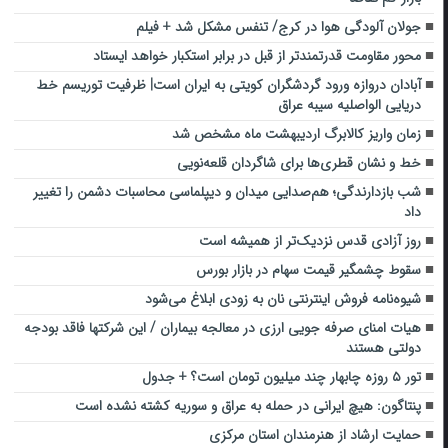
جولان آلودگی هوا در کرج/ تنفس مشکل شد + فیلم
محور مقاومت قدرتمندتر از قبل در برابر استکبار خواهد ایستاد
آبادان دروازه ورود گردشگران کویتی به ایران است| ظرفیت توریسم خط
دریایی الواصلیه سیبه عراق
زمان واریز کالابرگ اردیبهشت ماه مشخص شد
خط و نشان قطری‌ها برای شاگردان قلعه‌نویی
شب بازدارندگی؛ هم‌صدایی میدان و دیپلماسی محاسبات دشمن را تغییر
داد
روز آزادی قدس نزدیک‌تر از همیشه است
سقوط چشمگیر قیمت سهام در بازار بورس
شیوه‌نامه فروش اینترنتی نان به زودی ابلاغ می‌شود
هیات امنای صرفه جویی ارزی در معالجه بیماران / این شرکتها فاقد بودجه
دولتی هستند
تور ۵ روزه چابهار چند میلیون تومان است؟ + جدول
پنتاگون: هیچ ایرانی در حمله به عراق و سوریه کشته نشده است
حمایت ارشاد از هنرمندان ‌استان مرکزی