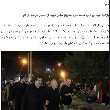
۱:۰۰
بازدید میدانی دبیر ستاد ملی تشییع رهبر شهید از مسیر مراسم در قم
سردار علی‌اکبر پورجمشیدیان، قائم‌مقام وزیر کشور و دبیر ستاد ملی آیین تشییع رهبر
شهید، در نخستین دقایق بامداد سه‌شنبه ۱۶ تیرماه ۱۴۰۵ با حضور در شهر قم و در مسیر
بلوار پیامبر اعظم(ص)، از نزدیک روند حرکت خیل عظیم عاشقان و دلدادگان رهبر شهید
به سمت مسجد مقدس جمکران را مورد ارزیابی قرار داد.