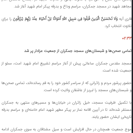
مجاهد شهید در مسجد جمکران، مراسم وداع و بدرقه پیکر امام شهید آغاز شد.
قاری آیه
وَلَا تَحْسَبَنَّ الَّذِینَ قُتِلُوا فِی سَبِیلِ اللَّهِ أَمْوَاتًا بَلْ أَحْیَاءٌ عِنْدَ رَبِّهِمْ یُرْزَقُونَ
را برای
تلاوت انتخاب کرد.
۰۲:۳۳
تمامی صحن‌ها و شبستان‌های مسجد جمکران از جمعیت عزادار پر شد
مسجد مقدس جمکران ساعاتی پیش از آغاز مراسم تشییع امام شهید امت، مملو از
جمعیت شده است.
حضور پرشور مردم و زائرانی که از سراسر کشور خود را به قم رسانده‌اند، تمامی صحن‌ها
و شبستان‌های مسجد را لبریز از عاشقان ولایت کرده است.
با تکمیل ظرفیت مسجد، خیل زائران در خیابان‌ها و مسیرهای منتهی به جمکران
مستقر شده‌اند تا در آیین اقامه نماز بر پیکر مطهر شهید امام خامنه‌ای و مراسم بدرقه
تاریخی ایشان حضور یابند.
موج جمعیت همچنان در حال افزایش است و سیل مشتاقان به سوی جمکران ادامه