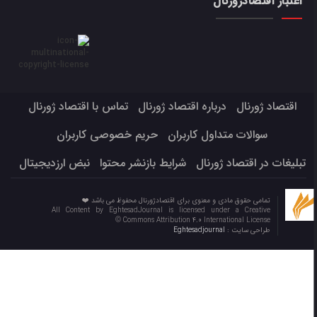
اعتبار اقتصادژورنال
اقتصاد ژورنال
درباره اقتصاد ژورنال
تماس با اقتصاد ژورنال
سوالات متداول کاربران
حریم خصوصی کاربران
تبلیغات در اقتصاد ژورنال
شرایط بازنشر محتوا
نبض ارزدیجیتال
تمامی حقوق مادی و معنوی برای اقتصادژورنال محفوظ می باشد ❤️
All Content by EghtesadJournal is licensed under a Creative
Commons Attribution 4.0 International License ©️
طراحی سایت :
Eghtesadjournal