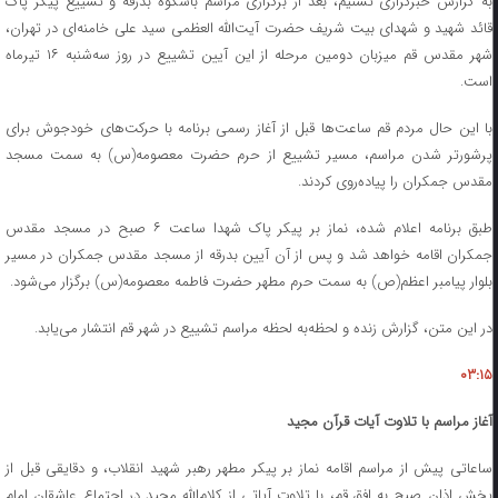
به گزارش خبرگزاری تسنیم، بعد از برگزاری مراسم باشکوه بدرقه و تشییع پیکر پاک
قائد شهید و شهدای بیت شریف حضرت آیت‌‌الله العظمی سید علی خامنه‌ای در تهران،
شهر مقدس قم میزبان دومین مرحله از این آیین تشییع در روز سه‌شنبه ۱۶ تیرماه
است.
با این حال مردم قم ساعت‌ها قبل از آغاز رسمی برنامه با حرکت‌های خودجوش برای
پرشورتر شدن مراسم، مسیر تشییع از حرم حضرت معصومه(س) به سمت مسجد
مقدس جمکران را پیاده‌روی کردند.
طبق برنامه اعلام شده، نماز بر پیکر پاک شهدا ساعت ۶ صبح در مسجد مقدس
جمکران اقامه خواهد شد و پس از آن آیین بدرقه از مسجد مقدس جمکران در مسیر
بلوار پیامبر اعظم(ص) به سمت حرم مطهر حضرت فاطمه معصومه(س) برگزار می‌شود.
در این متن، گزارش زنده و لحظه‌‌به لحظه مراسم تشییع در شهر قم انتشار می‌یابد.
۰۳:۱۵
آغاز مراسم با تلاوت آیات قرآن مجید
ساعاتی پیش از مراسم اقامه نماز بر پیکر مطهر رهبر شهید انقلاب، و دقایقی قبل از
پخش اذان صبح به افق قم، با تلاوت آیاتی از کلام‌الله مجید در اجتماع عاشقان امام