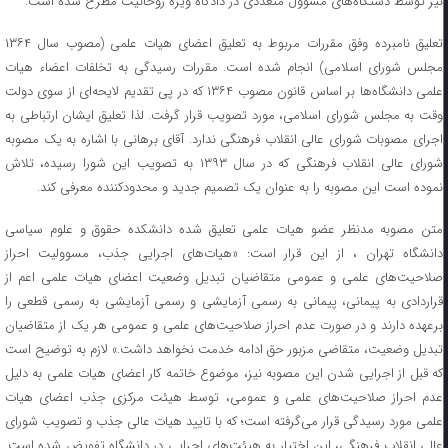
نیز توسط دستگاه‌های مسوول متعددی در دادگاه ویژه روحانیت مطرح شده است.
تعلیق نامبرده وفق مقررات مربوط به تعلیق اعضای هیات علمی (مصوب سال ۱۳۶۴
مجلس شورای اسلامی) انجام شده است. مقررات رسیدگی به تخلفات اعضاء هیات
علمی دانشگاه‌ها بر اساس قانون مصوب ۱۳۶۴ که در پی تقدیم لایحه‌ای از سوی دولت
وقت به مجلس شورای اسلامی، مورد تصویب قرار گرفت. لذا تعلیق ایشان ارتباطی به
اجرای مصوبات شورای عالی انقلاب فرهنگی ندارد. آقای برهانی با اشاره به یک مصوبه
شورای عالی انقلاب فرهنگی که در سال ۱۳۹۳ به تصویب این شورا رسیده، تلاش
نموده است این مصوبه را به عنوان یک تصمیم جدید و محدودکننده معرفی کند.
متن مصوبه مدنظر عضو هیات علمی تعلیق شده دانشکده حقوق و علوم سیاسی
دانشگاه تهران ، از این قرار است: «هیات‌های اجرایی جذب، مسوولیت احراز
صلاحیت‌های علمی و عمومی متقاضیان تبدیل وضعیت اعضای هیات علمی اعم از
قراردادی به پیمانی، پیمانی به رسمی آزمایشی و رسمی آزمایشی به رسمی قطعی را
برعهده دارند و در صورت عدم احراز صلاحیت‌های علمی و عمومی هر یک از متقاضیان
تبدیل وضعیت، متقاضی مزبور حق ادامه خدمت نخواهد داشت.» لازم به توضیح است
که قبل از اجرایی شدن این مصوبه نیز، موضوع خاتمه کار اعضای هیات علمی به دلیل
عدم احراز صلاحیت‌های علمی و عمومی، توسط هیئت‌ مرکزی جذب اعضای هیات
علمی مورد رسیدگی قرار می‌گرفته است؛ که با تایید هیات عالی جذب و تصویب شورای
عالی انقلاب فرهنگی، این اختیار به هیئت‌های اجرایی در دانشگاه تفویض شده است.