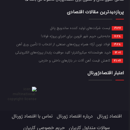
پربازدیدترین مقالات اقتصادی
لیست شرکت‌های تولید کننده ساندویچ پانل
19:27
جابه‌جایی حریم شهر قزوین برای اجرای پروژه فولاد!
11:28
فولاد نوین آرکا؛ همراه پروژه‌های صنعتی از انتخاب تا تأمین ورق آهن
19:28
خرید هوشمندانه میکروکنترلر؛ کلید موفقیت پایدار پروژه‌های الکترونیکی
12:01
کاهش قیمت آهن آلات در بازارهای داخلی و خارجی
21:07
اعتبار اقتصادژورنال
اقتصاد ژورنال
درباره اقتصاد ژورنال
تماس با اقتصاد ژورنال
سوالات متداول کاربران
حریم خصوصی کاربران