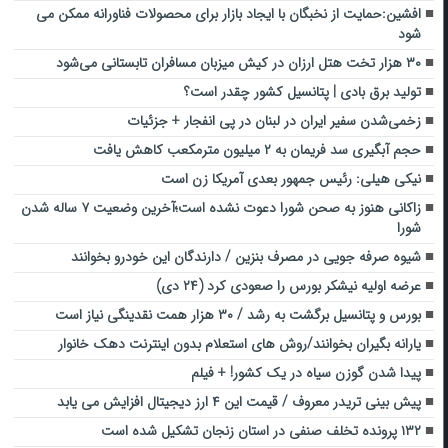
افشین:حمایت از نخبگان با ایجاد بازار برای محصولات فناورانه ممکن می
شود
۳۰ هزار تخت هتل ارزان در کیش میزبان مسافران تابستانی می‌شود
تولید برق بادی | پتانسیل کشور چقدر است؟
زخمی‌شدن سفیر ایران در لبنان در پی انفجار + جزئیات
حجم آبگیری سد فریمان به ۲ میلیون مترمکعب کاهش یافت
نیکی هیلی: رئیس جمهور بعدی آمریکا زن است
زاکانی هنوز به صحن شورا دعوت نشده است؛آخرین وضعیت ۷ ساله شدن
شورا
شیوه صرفه جویی در مصرف بنزین / دارندگان این خودرو بخوانند
عرضه اولیه نیشکر بورس را صعودی کرد (۲۴ دی)
بورس و پتانسیل برگشت به رشد / ۳۰ هزار همت نقدینگی نیاز است
یارانه بگیران بخوانند/روش های استعلام بدون اینترنت دهک خانوار
پیدا شدن گوزن سیاه در یک کشور! + فیلم
پیش بینی تریدر معروف / قیمت این ۴ ارز دیجیتال افزایش می یابد
۱۳۲ پرونده تخلف صنفی در استان زنجان تشکیل شده است