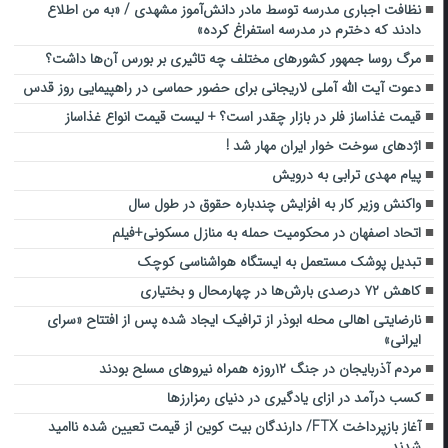
نظافت اجباری مدرسه توسط مادر دانش‌آموز مشهدی / «به من اطلاع
دادند که دخترم در مدرسه استفراغ کرده»
مرگ روسا جمهور کشورهای مختلف چه تاثیری بر بورس آن‌ها داشت؟
دعوت آیت الله آملی لاریجانی برای حضور حماسی در راهپیمایی روز قدس
قیمت غذاساز فلر در بازار چقدر است؟ + لیست قیمت انواع غذاساز
اژدهای سوخت‌ خوار ایران مهار شد !
پیام مهدی ترابی به درویش
واکنش وزیر کار به افزایش چندباره حقوق در طول سال
اتحاد اصفهان در محکومیت حمله به منازل مسکونی+فیلم
تبدیل پوشک مستعمل به ایستگاه هواشناسی کوچک
کاهش ۷۲ درصدی بارش‌ها در چهارمحال و بختیاری
نارضایتی اهالی محله ابوذر از ترافیک ایجاد شده پس از افتتاح «سرای
ایرانی»
مردم آذربایجان در جنگ ۱۲روزه همراه نیروهای مسلح بودند
کسب درآمد در ازای یادگیری در دنیای رمزارزها
آغاز بازپرداخت FTX/ دارندگان بیت کوین از قیمت تعیین‌ شده ناامید
شدند