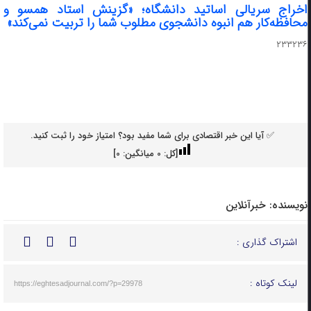
اخراج سریالی اساتید دانشگاه؛ «گزینش استاد همسو و
محافظه‌کار هم انبوه دانشجوی مطلوب شما را تربیت نمی‌کند»
۲۳۳۲۳۶
✅ آیا این خبر اقتصادی برای شما مفید بود؟ امتیاز خود را ثبت کنید.
[کل:
0
میانگین:
0
]
نویسنده:
خبرآنلاین
اشتراک گذاری :
لینک کوتاه :
https://eghtesadjournal.com/?p=29978