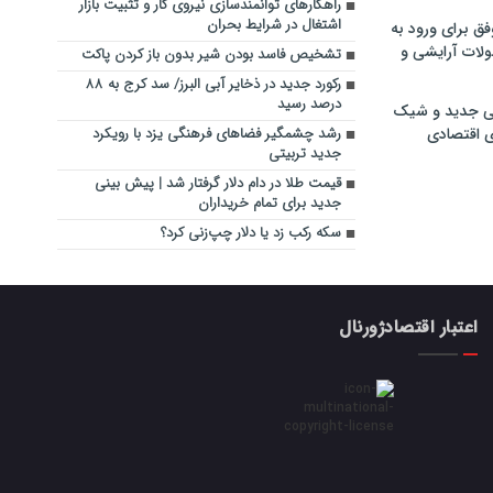
راهکارهای توانمندسازی نیروی کار و تثبیت بازار
اشتغال در شرایط بحران
فق برای ورود به
ولات آرایشی و
تشخیص فاسد بودن شیر بدون باز کردن پاکت
رکورد جدید در ذخایر آبی البرز/ سد کرج به ۸۸
درصد رسید
ی جدید و شیک
ی اقتصادی
رشد چشمگیر فضاهای فرهنگی یزد با رویکرد
جدید تربیتی
قیمت طلا در دام دلار گرفتار شد | پیش بینی
جدید برای تمام خریداران
سکه رکب زد یا دلار چپ‌زنی کرد؟
اعتبار اقتصادژورنال