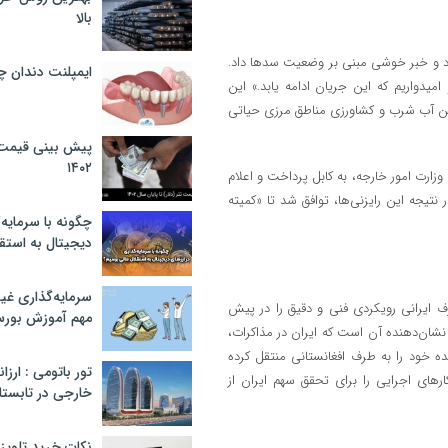
بالا
 و خبر خوشی مبنی بر وضعیت سدها داد.
ایمپلنت دندان 
میدواریم که این جریان ادامه یابد.» این
مین آب شرب و کشاورزی مناطق مرزی حیاتی
پیش بینی قیمت ت
۱۴۰۲
زارت امور خارجه، به کابل پرداخت و اعلام
تیجه این رایزنی‌ها، توافق شد تا «کمیته
چگونه با سرمایه‌
دیجیتال به استق
سرمایه‌گذاری غ
ف ایرانی رویکردی فنی و دقیق را در پیش
مهم آموزش بور
نشان‌دهنده آن است که ایران در مذاکرات،
ده خود را به طرف افغانستانی منتقل کرده
تور باتومی : ارزا
های اجرایی را برای تحقق سهم ایران از
خارجی در تابستان ۰۲
نکات خرید تلویزیون