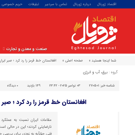
اقتصاد ژورنال
درباره ژورنال
تماس با سردبیر
تبلیغات
حریم خصوصی
صنعت و معدن و تجارت
شما اینجا هستید »
صفحه اصلی »
افغانستان خط قرمز را رد کرد ؛ صبر ایرا
گروه :
برق، آب و انرژی
شناسه خبر:
270501
03 نوامبر 2025 - 23:42
149 بازدید
۰
دیدگاه
افغانستان خط قرمز را رد کرد ؛ صبر 
مقامات ایران نسبت به عملکرد اف
نارضایتی کردند؛ این در حالی است
فنی حق‌آبه به زودی برای بررسی 