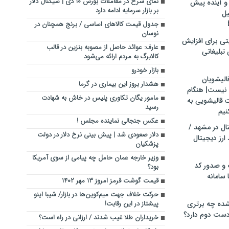
نمای سرخ در معاملات بورس ۱۰ دی | سیگنال دلار
و آینده پیش
بر بازار سرمایه ادامه دارد
یل
جدول قیمت کالاهای اساسی / برنج همچنان در
نوسان
تی برای افزایش
عارف: عوائد حاصل از مصوبه بنزین در قالب
تبلیغاتی
کالابرگ به مردم ارائه می‌شود
بازار خودرو
الیشویان
هشدار بروز این بیماری در گرما
 نیست| هنگام
مامور یگان تکاوری پلیس در خاش به شهادت
ت قالیشویی به
رسید
نیم
عکس جنجالی نماینده مجلس !
ال در مشهد /
دلار صعودی شد | پیش بینی نرخ دلار در دولت
ارز دیجیتال
پزشکیان
وزیر خارجه عمان حامل چه پیامی از سوی آمریکا
 و صدور کد
بود؟
 سامانه
قیمت گوشت قرمز امروز ۱۳ مهر ۱۴۰۲
حرکت خلاف جهت میم‌کوین‌ها در بازار/ شیبا اینو
ده چه برتری
پیشتاز در این رقابت!
ست دوم دارد؟
خریداران طلا غیب شدند / ارزانی در راه است؟