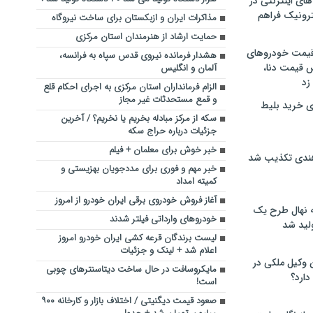
های اینترنتی در
ترونیک فراهم
مذاکرات ایران و ازبکستان برای ساخت نیروگاه
حمایت ارشاد از هنرمندان ‌استان مرکزی
 قیمت خودروهای
هشدار فرمانده نیروی قدس سپاه به فرانسه،
 قیمت دنا،
آلمان و انگلیس
 زد
الزام فرمانداران استان مرکزی به اجرای احکام قلع
و قمع مستحدثات غیر مجاز
ی خرید بلیط
سکه از مرکز مبادله بخریم یا نخریم؟ / آخرین
جزئیات درباره حراج سکه
خبر خوش برای معلمان + فیلم
هندی تکذیب شد
خبر مهم و فوری برای مددجویان بهزیستی و
کمیته امداد
آغاز فروش خودروی برقی ایران‌ خودرو از امروز
له نهال طرح یک
خودروهای وارداتی فیلتر شدند
لید شد
لیست برندگان قرعه کشی ایران خودرو امروز
اعلام شد + لینک و جزئیات
ن وکیل ملکی در
مایکروسافت در حال ساخت دیتاسنترهای چوبی
دارد؟
است!
صعود قیمت دیگنیتی / اختلاف بازار و کارخانه ۹۰۰