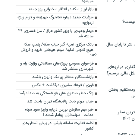
می‌شود
بازار ارز و سکه در انتظار سخنرانی روز جمعه
جزئیات جدید درباره «کالابرگ جهیزیه» و «وام ویژه
چیست؟
ازدواج»
دیدار وحیدی با وزیر کشور عراق / مرز خسروی ۲۴
ساعته شد
تر تا پایان سال
بانک مرکزی ضربه گیر حباب سکه/ پلمپ سکه
هیچ قانونی ندارد/ مردم هیجانی خرید و فروش
نکنند
فراخوان عمومی پروژه‌­های مطالعاتی وزارت راه و
گذاری در ارزهای
شهرسازی منتشر شد
لال مالی برسیم؟
بازنشستگان منتظر پیامک واریزی باشند
فوری / فرهاد مشیری درگذشت + عکس
یرمستقیم بخش
زنگ خطر صندوق های بازنشستگی به صدا درآمد
س
خیال مردم بابت پالایشگاه تهران راحت شد
خبر مهم سازمان بورس درباره واریز سود سهام
نترین سفر
عدالت | سهامداران پولدار شدند !
۱۴
ادامه فعالیت سامانه بارشی در برخی استان‌های
کشور
 ۲۰۲۳