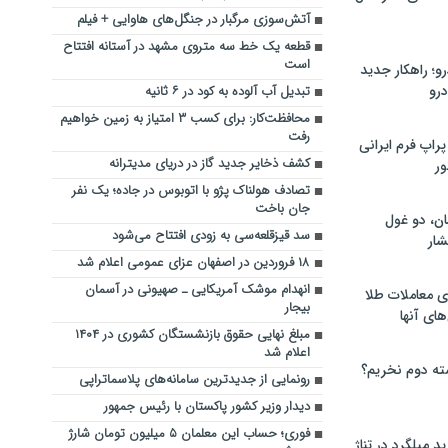
آتش‌سوزی مرگبار در جنگل‌های هاوایی + فیلم
قطعه یک خط سه متروی مشهد در آستانه افتتاح
است
؛ راهکار جدید
رو
تبدیل آب آلوده به کود در ۶ ثانیه
محافظت‌کار: برای کسب ۳ امتیاز به زمین خواهیم
رفت
راپ فرم ایرانی
کشف ذخایر جدید گاز در دریای مدیترانه
ور
تصادف هولناک پژو با اتوبوس در جاده؛ یک نفر
جان باخت
ان، دو غول
سد قیزقلعه‌سی به زودی افتتاح می‌شود
ار
۱۸ فروردین در اصفهان عزای عمومی اعلام شد
انهدام موشک آمریکایی ـ صهیونی در آسمان
ی معاملات طلا
بیجار
های آنها
مبلغ نهایی حقوق بازنشستگان کشوری در ۱۴۰۴
اعلام شد
ته دوم نخریم؟
رونمایی از جدیدترین سامانه‌های پلاسماتراپی
دیدار وزیر کشور پاکستان با رئیس جمهور
فوری؛ حساب این معلمان ۵ میلیون تومان شارژ
 میلگرد در تناژ