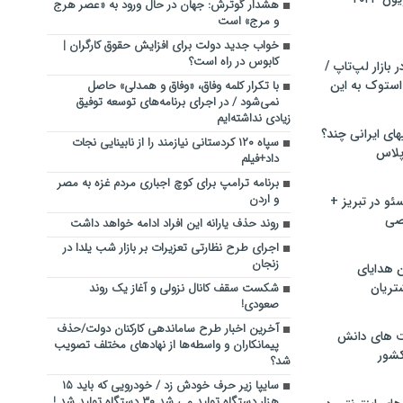
هشدار گوترش: جهان در حال ورود به «عصر هرج
و مرج» است
خواب جدید دولت برای افزایش حقوق کارگران |
کابوس در راه است؟
بازار لپ‌تاپ /
استوک به این
با تکرار کلمه وفاق، «وفاق و همدلی» حاصل
نمی‌شود / در اجرای برنامه‌های توسعه توفیق
زیادی نداشته‌ایم
ماشین لباسشویی‎های ایرانی چند؟
سپاه ۱۲۰ کردستانی نیازمند را از نابینایی نجات
 پلاس
داد+فیلم
برنامه ترامپ برای کوچ اجباری مردم غزه به مصر
و اردن
و در تبریز +
صی
روند حذف یارانه این افراد ادامه خواهد داشت
اجرای طرح نظارتی تعزیرات بر بازار شب یلدا در
زنجان
ن هدایای
تریان
شکست سقف کانال نزولی و آغاز یک روند
صعودی!
آخرین اخبار طرح ساماندهی کارکنان دولت/حذف
ت های دانش
پیمانکاران و واسطه‌ها از نهاد‌های مختلف تصویب
کشور
شد؟
سایپا زیر حرف خودش زد / خودرویی که باید ۱۵
هزار دستگاه تولید می شد ۳۰ دستگاه تولید شد !