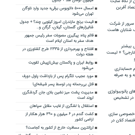
میلیون تومان شد + جدول
ن از نگاه سایت
صاد آفرین
امسال ۵۰۰۰ «اتوبوس برقی» جدید وارد ناوگان
تهران می‌شود
قیمت برنج مازندران امروز کیلویی چند؟ + جدول
سرور از شرکت
شالیزارهای گلستان، گیلان، گرگان و…
 شتابان هاست
قائم پناه: پیگیری مصوبات سفر رئیس جمهور
هدف سفر به استان ایلام است
ی بیشتر
افتتاح و بهره‌برداری از ۲۳۳۵ طرح کشاورزی در
خارجی؟ + لیست
هفته دولت
روابط ایران و پاکستان بیش‌ازپیش تقویت
می‌شود
م حسابداری
ه و به صرفه
مورد عجیب تلگرام پس از بازداشت پاول دورف
قتل بی‌رحمانه پدر توسط پسر شیشه‌ای!
ای پاتوبیولوژی
مدیریت پشت میز نشین بلای جان گردشگری
 در تشخیص
اروند است
استقلال با لشگری از غایب مقابل سپاهان
خصوصی سازی
کشت گندم در ۶ میلیون و ۳۹۰ هزار هکتار از
اراضی کشور
تصاد کلان در
ارزانترین مسافرت خارج از کشور به کجاست؟