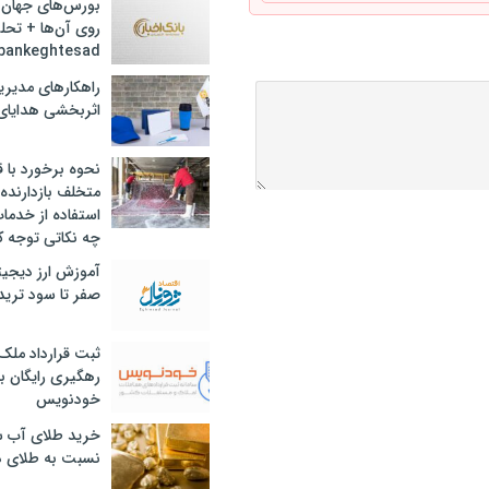
بورس‌های جهان 
روی آن‌ها + تحل
bankeghtesad
راهکارهای مدیری
اثربخشی هدایای 
نحوه برخورد با ق
متخلف بازدارنده
استفاده از خدما
چه نکاتی توجه ک
آموزش ارز دیجیت
صفر تا سود ترید 
ثبت قرارداد ملک
رهگیری رایگان با
خودنویس
خرید طلای آب ش
نسبت به طلای د