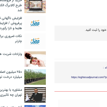
خرید از فروشگاه‌
طرح کالابرگ الک
شد
افزایش ناگهانی
پرفروش / افزایش
هایما و تارا رکورد
خود را ثبت کنید.
نکات ضروری برا
چارتر
وارادات شربت 
ه :
۲۵۰ میلیون اص
میلیارد درخت تو
https://eghtesadjournal.com/?
مشاوره با بهتری
تهران چه تاثیری 