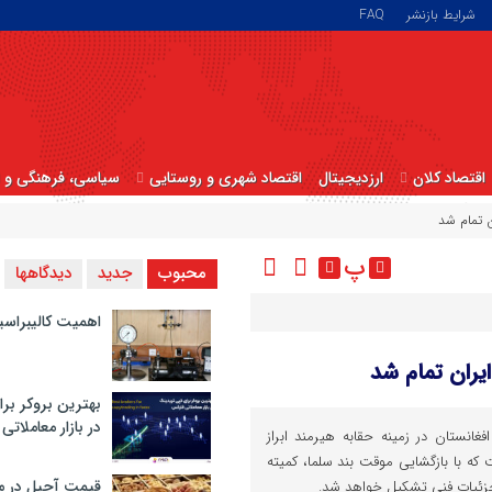
شرایط بازنشر
FAQ
اقتصاد کلان
ارزدیجیتال
اقتصاد شهری و روستایی
سیاسی، فرهنگی و ا
ن تمام شد
پ
محبوب
جدید
دیدگاهها
اهمیت کالیبراسی
ایران تمام شد
بهترین بروکر برا
در بازار معاملاتی
غانستان در زمینه حقابه هیرمند ابراز
 که با بازگشایی موقت بند سلما، کمیته
قیمت آجیل در م
جزئیات فنی تشکیل خواهد شد.