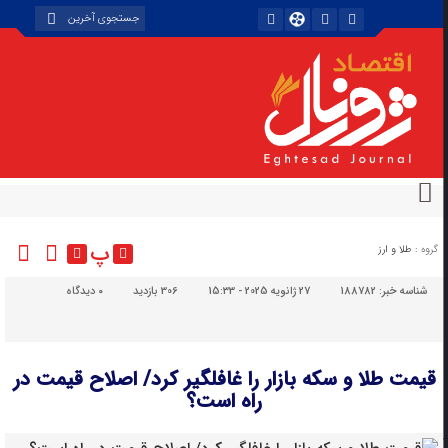
پ
گروه :
طلا و ارز
شناسه خبر:
188782
27 ژانویه 2025 - 15:33
306 بازدید
۰
دیدگاه
قیمت طلا و سکه بازار را غافلگیر کرد/ اصلاح قیمت در
راه است؟