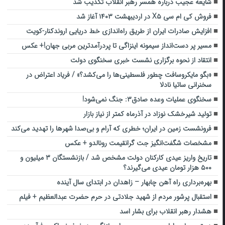
شایعه عجیب درباره همسر رهبر انقلاب تکذیب شد
فروش کی ام سی X۵ در اردیبهشت ۱۴۰۳ آغاز شد
افزایش صادرات ایران از طریق راه‌اندازی خط دریایی اروندکنار-کویت
مسیر پر دست‌انداز سیمونه اینزاگی تا پردرآمدترین مربی جهان!+ عکس
انتقاد از نحوه برگزاری نشست خبری سخنگوی دولت
«بگو مایکروسافت چطور فلسطینی‌ها را می‌کشد؟» / فریاد اعتراض در
سخنرانی ساتیا نادلا
سخنگوی عملیات وعده صادق۳: جنگ نمی‌شود!
تولید شیرخشک نوزاد در آذرماه کمتر از نیاز بازار
فرونشست زمین در ایران؛ خطری که آرام و بی‌صدا شهرها را تهدید می‌کند
مشخصات شگفت‌انگیز جت گرانقیمت رونالدو + عکس
تاریخ واریز عیدی کارکنان دولت مشخص شد / بازنشستگان ۳ میلیون و
۵۰۰ هزار تومان عیدی می‌گیرند؟
بهره‌برداری راه آهن چابهار – زاهدان در ابتدای سال آینده
استقبال پرشور مردم از شهید جلادتی در حرم حضرت عبدالعظیم + فیلم
هشدار رهبر انقلاب برای بشار اسد