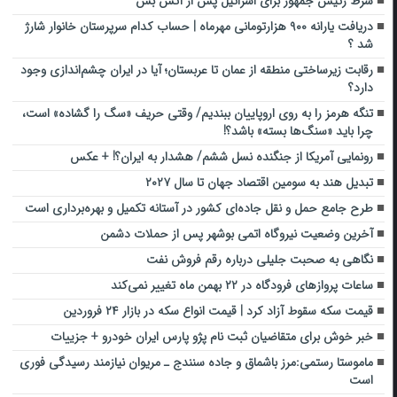
شرط رئیس جمهور برای اسرائیل پس از آتش بس
دریافت یارانه ۹۰۰ هزارتومانی مهرماه | حساب کدام سرپرستان خانوار شارژ
شد ؟
رقابت زیرساختی منطقه از عمان تا عربستان؛ آیا در ایران چشم‌اندازی وجود
دارد؟
تنگه هرمز را به روی اروپاییان ببندیم/ وقتی حریف «‌سگ را گشاده» است،
چرا باید «‌سنگ‌ها بسته» باشد؟!
رونمایی آمریکا از جنگنده نسل ششم/ هشدار به ایران؟! + عکس
تبدیل هند به سومین اقتصاد جهان تا سال ۲۰۲۷
طرح جامع حمل و نقل جاده‌ای کشور در آستانه تکمیل و بهره‌برداری است
آخرین وضعیت نیروگاه اتمی بوشهر پس از حملات دشمن
نگاهی به صحبت جلیلی درباره رقم فروش نفت
ساعات پروازهای فرودگاه‌ در ۲۲ بهمن ماه تغییر نمی‌کند
قیمت سکه سقوط آزاد کرد | قیمت انواع سکه در بازار ۲۴ فروردین
خبر خوش برای متقاضیان ثبت نام پژو پارس ایران خودرو + جزییات
ماموستا رستمی:مرز باشماق و جاده سنندج ـ مریوان نیازمند رسیدگی فوری
است