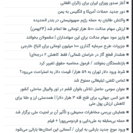
آغاز صدور ویزای ایران برای زائران افغانی
دور جدید حملات آمریکا و انگلیس به یمن
واکنش طالبان به حمله رژیم صهیونیستی در بندر الحدیده
ارزش سهام عدالت ۵۰۰ هزار تومانی ها اعلام شد (۲۴بهمن)
واریز سود سهام عدالت برای این سهامداران | مشمولان بخوانند
جزییات طرح سرمایه گذاری ۱۰۰ میلیون تومانی برای اتباع خارجی
هشدار قطع گاز در خراسان شمالی/ فقط کاهش ۲ درجه‌ای!
بازنشستگان بخوانند / فرمول محاسبه حقوق تغییر کرد
شرط ورود دلار تهران به ۵۹ هزار/ قیمت دلار به استراحت می‌رود؟
تماس تلفنی تبلیغاتی ممنوع شد
عنوان سومی حاصل تلاش بانوان قشم در تور والیبال ساحلی کشور
خیز انس جهانی، برای فتح قله ۳ هزار دلار! | همدستی ارز و طلا برای
کاهش ارزش پول ملی
همایش بررسی مخاطرات محیطی و تأثیر آن بر امنیت ملی برگزار شد
حمله بی‌سابقه به علی‌دایی و فردوسی‌پور! + فیلم
ورود موج جدید بارشی به ایران / آسمانی این استان‌ها بارانی می‌شود