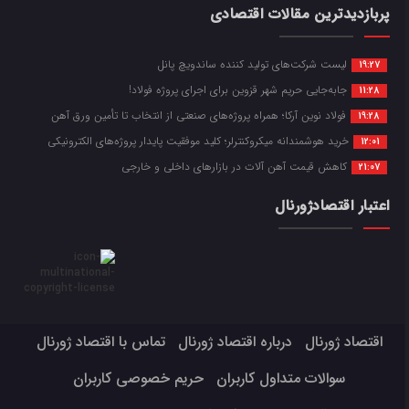
پربازدیدترین مقالات اقتصادی
لیست شرکت‌های تولید کننده ساندویچ پانل
19:27
جابه‌جایی حریم شهر قزوین برای اجرای پروژه فولاد!
11:28
فولاد نوین آرکا؛ همراه پروژه‌های صنعتی از انتخاب تا تأمین ورق آهن
19:28
خرید هوشمندانه میکروکنترلر؛ کلید موفقیت پایدار پروژه‌های الکترونیکی
12:01
کاهش قیمت آهن آلات در بازارهای داخلی و خارجی
21:07
اعتبار اقتصادژورنال
اقتصاد ژورنال
درباره اقتصاد ژورنال
تماس با اقتصاد ژورنال
سوالات متداول کاربران
حریم خصوصی کاربران