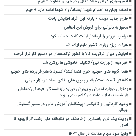
آتش‌سوزی در انبار مواد غذایی در خیابان دماوند + فیلم
نصف جهان به احترام شهدا ایستاد/ راه شهدا ادامه دارد + فیلم
طرح جدید دولت / یارانه این افراد افزایش یافت
مجوز به نانوایی برای فروش این اجناس
ترامپ، ترودو را فرماندار ایالت کانادا خطاب کرد!
هیئت ویژه وزارت کشور عازم ایلام شد
افزایش میزان ترانزیت کالا با کشور ترکمنستان در دستور کار قرار گرفت
خبر مهم از وزارت نیرو/ تکلیف خاموشی‌ها روشن شد
همه گروه های خونی، خون اهدا کنند/ کمبود ذخایر فراورده های خونی
کاهش قیمت نفت/ بالا و پایین های طلای سیاه در بازار جهانی
بدقولی دوباره آموزش و پرورش درباره بازنشستگان فرهنگی/معلمان
بازنشسته به این علت سر کلاس نمی روند!
وحید کاردانیان و کافیکس؛ پیشگامان آموزش مالی در مسیر گسترش
جهانی
روایت یک قرن پاسداری از فرهنگ در کتابخانه ملی رشت/از آل‌بویه تا
امروز
واریز سود سهام عدالت در سال ۱۴۰۳