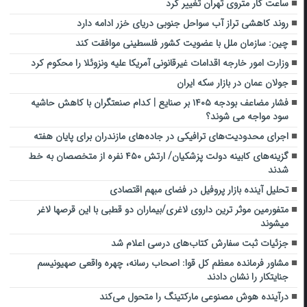
ساعت کار متروی تهران تغییر کرد
روند کاهشی تراز آب سواحل جنوبی دریای خزر ادامه دارد
چین: سازمان ملل با عضویت کشور فلسطینی موافقت کند
وزارت امور خارجه اقدامات غیرقانونی آمریکا علیه ونزوئلا را محکوم کرد
جولان عمان در بازار سکه ایران
فشار مضاعف بودجه ۱۴۰۵ بر صنایع | کدام صنعتگران با کاهش حاشیه
سود مواجه می شوند؟
اجرای محدودیت‌های ترافیکی در جاده‌های مازندران برای پایان هفته
گزینه‌های کابینه دولت پزشکیان/ ارتش ۴۵۰ نفره از متخصصان به خط
شدند
تحلیل آینده بازار پروفیل در فضای مبهم اقتصادی
متفورمین موثر ترین داروی لاغری/بیماران دو قطبی با این قرصها لاغر
میشوند
جزئیات ثبت سفارش کتاب‌های درسی اعلام شد
مشاور فرمانده معظم کل قوا: اصحاب رسانه، چهره واقعی صهیونیسم
جنایتکار را نشان دادند
درآینده هوش مصنوعی مارکتینگ را متحول می‌کند