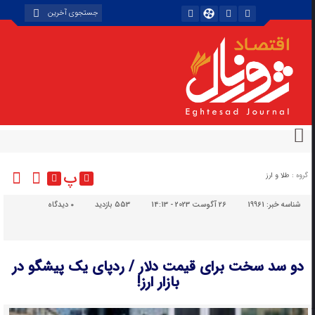
پ
گروه :
طلا و ارز
شناسه خبر:
19961
26 آگوست 2023 - 14:13
553 بازدید
۰
دیدگاه
دو سد سخت برای قیمت دلار / ردپای یک پیشگو در
بازار ارز!