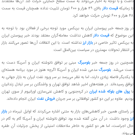
داشت و با توجه به اخبار می‌تواند به سمت سطح حمایتی حرکت کند. آن‌ها معتقدند
ا زمانیکه
قیمت دلار
بالای ۴۹ هزار و ۶۰۰ تومان تثبیت نداده همچنان قیمت به سمت
۴۸ هزار و ۶۰۰ تومان حرکت خواهد کرد.
در روز جمعه خبر پیوستن ایران به بریکس مورد توجه برخی از فعالان بود. با توجه به
ین موضوع که
قیمت دلار
کاهش نداشت معامله‌گران معتقد بودند خبر پیوستن ایران
ه بریکس تاثیر خاصی در
بازار ارز
نداشته است. با این اتفاقات آن‌ها تصور می‌کنند بازار
در انتظار تحولات مهمتری در سیاست بین‌الملل است.
مچنین در روز جمعه خبر
بلومبرگ
مبنی بر توافق نانوشته ایران و آمریکا دست به
ست می‌شد.
بلومبرگ
مدعی شده ایران و آمریکا اگرچه هنوز در مورد برنامه هسته‌ای
با یکدیگر فاصله زیادی دارند، اما به نظر می‌رسد بر سر ورود نفت ایران به بازار جهانی به
توافق رسیده‌اند. در هفته‌های اخیر شاهد توافق تهران و واشنگتن بر سر تبادل زندانیان
با
پول های بلوکه شده ایران
در کره‌جنوبی و کاهش غنی‌سازی اورانیوم از سوی تهران
بودیم. علاوه بر این دو کشور توافقاتی بر سر جریان
فروش نفت
ایران انجام داده‌اند.
در راستای همین خبر کاهشی‌های بازار به متنی اشاره می‌کردند که اوایل تیرماه در
بازار
ارز
وجود داشت. در آن متن گفته شده بود توافق نانوشته ایران و آمریکا گام به گام در
حال اجراست، اما هر دو کشور به خاطر ملاحظات امنیتی از پخش جزئیات آن طفره
می‌روند.