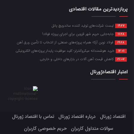
پربازدیدترین مقالات اقتصادی
لیست شرکت‌های تولید کننده ساندویچ پانل
19:27
جابه‌جایی حریم شهر قزوین برای اجرای پروژه فولاد!
11:28
فولاد نوین آرکا؛ همراه پروژه‌های صنعتی از انتخاب تا تأمین ورق آهن
19:28
خرید هوشمندانه میکروکنترلر؛ کلید موفقیت پایدار پروژه‌های الکترونیکی
12:01
کاهش قیمت آهن آلات در بازارهای داخلی و خارجی
21:07
اعتبار اقتصادژورنال
اقتصاد ژورنال
درباره اقتصاد ژورنال
تماس با اقتصاد ژورنال
سوالات متداول کاربران
حریم خصوصی کاربران