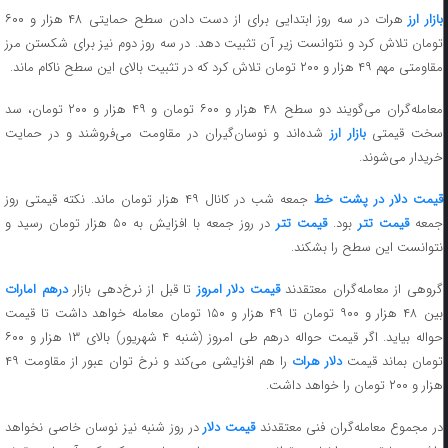
بازار ارز
هرات در سه روز ابتدایی برای از دست دادن سطح حمایتی ۴۸ هزار و ۶۰۰
تومان تلاش کرد و نتوانست زیر آن تثبیت دهد. در سه روز دوم نیز برای شکستن مرز
مقاومتی مهم ۴۹ هزار و ۲۰۰ تومان تلاش کرد که در تثبیت بالای این سطح ناکام ماند.
معامله‌گران می‌گویند دو سطح ۴۸ هزار و ۶۰۰ تومان و ۴۹ هزار و ۲۰۰ تومان، سد
سخت قیمتی
بازار ارز
شده‌اند و نوسان‌گیران در مقاومت می‌فروشند و در حمایت
خریدار می‌شوند.
قیمت دلار در پشت خط
جمعه شب در کانال ۴۹ هزار تومان ماند. نکته قیمتی روز
جمعه
قیمت تتر
بود.
قیمت تتر
در روز جمعه با افزایش به ۵۰ هزار تومان رسید و
نتوانست این سطح را بشکند.
روهی از معامله‌گران معتقدند
قیمت دلار امروز
تا قبل از نرخ‌دهی بازار
درهم امارات
بین ۴۸ هزار و ۹۰۰ تومان تا ۴۹ هزار و ۱۵۰ تومان معامله خواهد داشت تا قیمت
حواله بیاید. اگر قیمت حواله درهم طی امروز (شنبه ۴ شهریور) بالای ۱۳ هزار و ۶۰۰
تومان بماند قیمت
دلار هرات
را هم افزایشی می‌کند و نرخ توان عبور از مقاومت ۴۹
هزار و ۲۰۰ تومان را خواهد داشت.
ر مجموع معامله‌گران فنی معتقدند
قیمت دلار
در روز شنبه نیز نوسان خاصی نخواهد