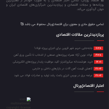
📰 اقتصاد ژورنال، تمامی اخبار اقتصادی را به صورت خودکار از معتبرترین
روزنامه‌ها و مجلات اقتصادی و پربازدیدترین خبرگزاری‌های اقتصادی ایران و
جهان گردآوری می‌کند.
تمامی حقوق مادی و معنوی برای اقتصادژورنال محفوظ می باشد 🥰
پربازدیدترین مقالات اقتصادی
جابه‌جایی حریم شهر قزوین برای اجرای پروژه فولاد!
11:28
فولاد نوین آرکا؛ همراه پروژه‌های صنعتی از انتخاب تا تأمین ورق آهن
19:28
خرید هوشمندانه میکروکنترلر؛ کلید موفقیت پایدار پروژه‌های الکترونیکی
12:01
کاهش قیمت آهن آلات در بازارهای داخلی و خارجی
21:07
عرضه برق در بورس انرژی باعث رشد تولید و صادرات فولاد می شود
21:07
اعتبار اقتصادژورنال