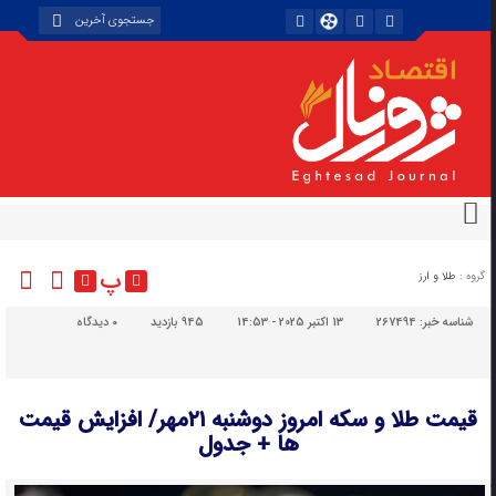
پ
گروه :
طلا و ارز
شناسه خبر:
267494
13 اکتبر 2025 - 14:53
945 بازدید
۰
دیدگاه
قیمت طلا و سکه امروز دوشنبه ۲۱مهر/ افزایش قیمت
ها + جدول