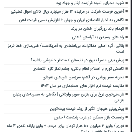
شهید محرابی اسوه فرازمند ایثار و جهاد بود
آخرین فرصت شرکت در مزایده ۱۲ هزار میلیارد ریال کالای اموال تملیکی
نگاهی به اخبار اقتصادی ایران و جهان + افزایش نسبی قیمت آهن
انهدام باند زورگیران خشن در پرند
راه های رسیدن به آرامش ذهنی
بقائی: گره اصلی مذاکرات، بی‌اعتمادی به آمریکاست/ غنی‌سازی خط قرمز
است
پیش بینی مصرف برق در تابستان / منتظر خاموشی باشیم؟
کاهش تورم با اصلاح نظام بانکی؛ چشم‌انداز تازه اقتصادی
تجربه‌ سفر رویایی در قشم؛ سرزمین شن‌های نقره‌ای‌
مقایسه قیمت نرم افزار های حسابداری در سال ۱۴۰۳
تاریخی‌ترین نرخ برای بنزین سوپر وارداتی | نگاهی به مصوبه‌های پنهان
بنزینی
پیش‌بینی هیجان انگیز از روند قیمت بیت‌کوین
وضعیت بازار مسکن در غرب پایتخت+جدول
فوری/ واریز ۳ میلیون ۱۰۰ هزار تومان برای مردم! + واریز یارانه نقدی ۳ ماه
بصورت یکجا واقعیت دارد؟