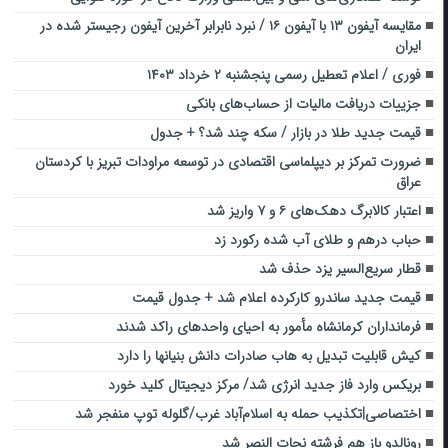
مقایسه آیفون ۱۳ با آیفون ۱۶ / نبرد نابرابر آخرین آیفون رجیستر شده در
ایران
فوری / اعلام تعطیل رسمی پنجشنبه ۲ خرداد ۱۴۰۳
جزییات دریافت مالیات از حساب‌های بانکی
قیمت جدید طلا در بازار / سکه چند شد؟ + جدول
ضرورت تمرکز بر دیپلماسی اقتصادی در توسعه مراودات تبریز با کردستان
عراق
اعتبار کالابرگ دهک‌‌های ۶ و ۷ واریز شد
حباب درهم و طلای آب شده رکورد زد
قطار سریع‌السیر یزد حذف شد
قیمت جدید ساندرو کارکرده اعلام شد + جدول قیمت
فرمانداران کرمانشاه مأمور به احیای واحد‌های راکد شدند
کیش قابلیت تبدیل به هاب صادرات دانش بنیانها را دارد
بریکس وارد فاز جدید انرژی شد/ مرکز دیجیتال کلید خورد
اختصاصی|تکذیب حمله به اسلام‌آباد غرب/گلوله توپ منفجر شد
رونالدو باز هم فرشته نجات النصر شد