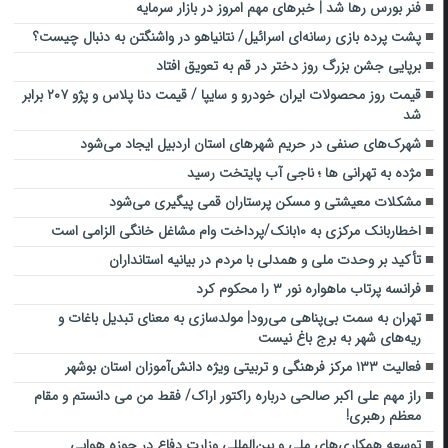
فنر بورس رها شد | خبرهای مهم امروز در بازار سرمایه
پشت پرده بازی رسانه‌ای اسرائیل/ نتانیاهو در واشنگتن به دنبال چیست؟
برپایی جشن بزرگ روز دختر در قم به تعویق افتاد
قیمت روز محصولات ایران خودرو و سایپا / قیمت دنا پلاس و پژو ۲۰۷ برابر
شد
شهرک‌های صنفی در حریم شهرهای استان اردبیل ایجاد می‌شود
مژده به تهرانی ها ؛ ناجی آب پایتخت رسید
مشکلات معیشتی و مسکن پرستاران قمی پیگیری می‌شود
اخطاربانک مرکزی به ۱۰بانک‌/پرداخت وام مشاغل خانگی الزامی است
تأکید بر وحدت ملی و همدلی با مردم در بیانیه استانداران
فرانسه پرتاب ماهواره نور ۳ را محکوم کرد
تهران به سمت بی‌پناهی می‌رود| مولدسازی به معنای تبدیل باغات و
ریه‌های شهر به برج باغ نیست
فعالیت ۱۳۳ مرکز فرهنگی و تربیتی ویژه دانش‌آموزان استان بوشهر
راز مهم علی اکبر صالحی درباره راکتور اراک/ فقط من می دانستم و مقام
معظم رهبری!
توسعه همکاری‌های ملی و بین‌المللی وزارت دفاع در حوزه هوایی