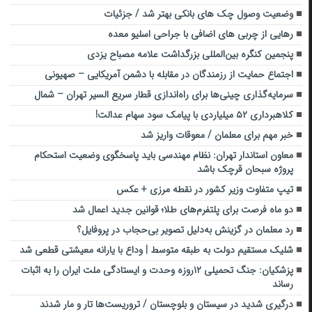
وضعیت وصول چک های بانکی بهتر شد / جزئیات
رهایی از چربی های اضافی با جراحی اسلیو معده
پنجمین کنگره بین‌المللی بزرگداشت علامه مصباح یزدی
اجتماع حمایت از رزمندگان در مقابله با دشمن آمریکایی – صهیونی
سرمایه‌گذاری چینی‌ها برای راه‌اندازی قطار سریع السیر تهران – شمال
کلاهبرداری ۵۲ میلیاردی با پیامک سود سهام عدالت!
خبر مهم برای معلمان / معوقات واریز شد
معاون استاندار تهران: نظام مهندسی باید پاسخگوی وضعیت استحکام
پروژه سبحان قرچک باشد
تیپ متفاوت وزیر کشور در نقطه مرزی + عکس
دو ماه فرصت برای پلتفرم‌های طلا؛ قوانین جدید اعمال شد
رد معلمان در گزینش به‌دلیل تصویر بی‌حجاب در پروفایل؟
شلیک مستقیم دولت به طبقه متوسط | وداع با یارانه معیشتی قطعی شد
پزشکیان: جنگ تحمیلی ۱۲روزه وحدت و ایستادگی ملت ایران را به اثبات
رساند
درگیری شدید در سیستان و بلوچستان / تروریست‌ها تار و مار شدند