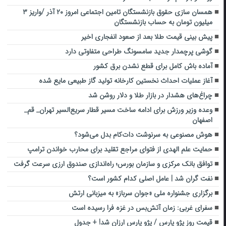
همسان سازی حقوق بازنشستگان تامین اجتماعی امروز ۲۰ آذر /واریز ۳
میلیون تومان به حساب بازنشستگان
پیش بینی قیمت طلا بعد از صعود انفجاری اخیر
گوشی پرچمدار جدید سامسونگ طراحی متفاوتی دارد
آماده باش کامل برای قطع نشدن برق کشور
آغاز عملیات احداث نخستین کارخانه تولید گاز طبیعی مایع شده
چراغ‌های هشدار در بازار طلا و دلار روشن شد
وعده وزیر ورزش برای ادامه ساخت مسیر قطار سریع‌السیر تهران_ قم_
اصفهان
هوش مصنوعی به سرنوشت دات‌کام بدل می‌شود؟
حمایت علم الهدی از فتوای مراجع تقلید برای محارب خواندن ترامپ
توافق بانک مرکزی و سازمان بورس؛ راه‌اندازی صندوق ارزی سرعت گرفت
نفت گران شد | عامل اصلی کدام کشور است؟
برگزاری جشنواره ملی «جوان سرباز» به میزبانی ارتش
سفرای غربی: زمان آتش‌بس در غزه فرا رسیده است
قیمت روز پژو پارس / پژو پارس ارزان شد! + جدول