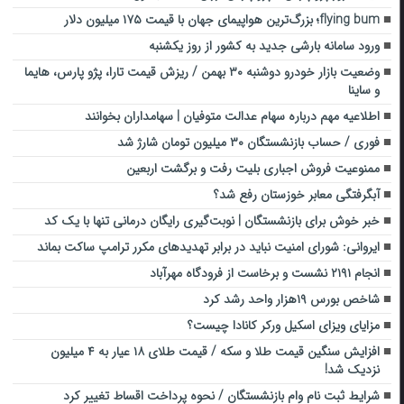
flying bum؛ بزرگ‌ترین هواپیمای جهان با قیمت ۱۷۵ میلیون دلار
ورود سامانه بارشی جدید به کشور از روز یکشنبه
وضعیت بازار خودرو دوشنبه ۳۰ بهمن / ریزش قیمت تارا، پژو پارس، هایما
و ساینا
اطلاعیه مهم درباره سهام عدالت متوفیان | سهامداران بخوانند
فوری / حساب بازنشستگان ۳۰ میلیون تومان شارژ شد
ممنوعیت فروش اجباری بلیت رفت و برگشت اربعین
آبگرفتگی معابر خوزستان رفع شد؟
خبر خوش برای بازنشستگان | نوبت‌گیری رایگان درمانی تنها با یک کد
ایروانی: شورای امنیت نباید در برابر تهدیدهای مکرر ترامپ ساکت بماند
انجام ۲۱۹۱ نشست و برخاست از فرودگاه مهرآباد
شاخص بورس ۱۹هزار واحد رشد کرد
مزایای ویزای اسکیل ورکر کانادا چیست؟
افزایش سنگین قیمت طلا و سکه / قیمت طلای ۱۸ عیار به ۴ میلیون
نزدیک شد!
شرایط ثبت نام وام بازنشستگان / نحوه پرداخت اقساط تغییر کرد