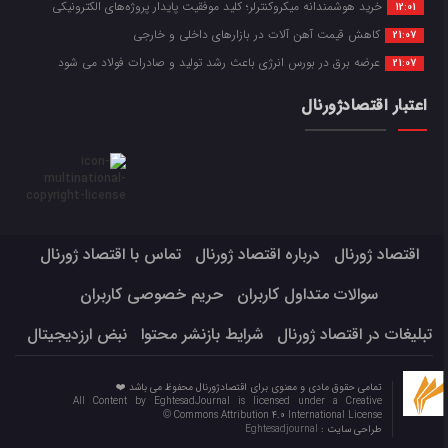
خرید هوشمندانه میکروکنترلر؛ کلید موفقیت پایدار پروژه‌های الکترونیکی
12:01
کاهش قیمت آهن آلات در بازارهای داخلی و خارجی
21:07
عرضه برق در بورس انرژی باعث رشد تولید و صادرات فولاد می شود
21:07
اعتبار اقتصادژورنال
اقتصاد ژورنال
درباره اقتصاد ژورنال
تماس با اقتصاد ژورنال
سوالات متداول کاربران
حریم خصوصی کاربران
تبلیغات در اقتصاد ژورنال
شرایط بازنشر محتوا
نبض ارزدیجیتال
تمامی حقوق مادی و معنوی برای اقتصادژورنال محفوظ می باشد ❤️
All Content by EghtesadJournal is licensed under a Creative
Commons Attribution 4.0 International License ©️
طراحی سایت :
Eghtesadjournal