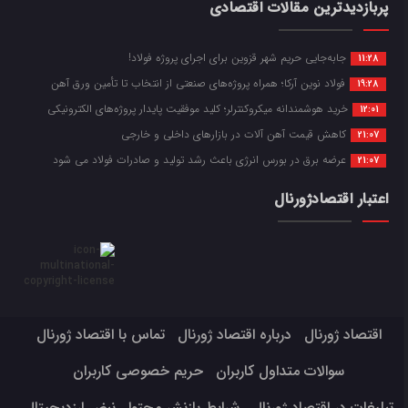
پربازدیدترین مقالات اقتصادی
جابه‌جایی حریم شهر قزوین برای اجرای پروژه فولاد!
11:28
فولاد نوین آرکا؛ همراه پروژه‌های صنعتی از انتخاب تا تأمین ورق آهن
19:28
خرید هوشمندانه میکروکنترلر؛ کلید موفقیت پایدار پروژه‌های الکترونیکی
12:01
کاهش قیمت آهن آلات در بازارهای داخلی و خارجی
21:07
عرضه برق در بورس انرژی باعث رشد تولید و صادرات فولاد می شود
21:07
اعتبار اقتصادژورنال
اقتصاد ژورنال
درباره اقتصاد ژورنال
تماس با اقتصاد ژورنال
سوالات متداول کاربران
حریم خصوصی کاربران
تبلیغات در اقتصاد ژورنال
شرایط بازنشر محتوا
نبض ارزدیجیتال