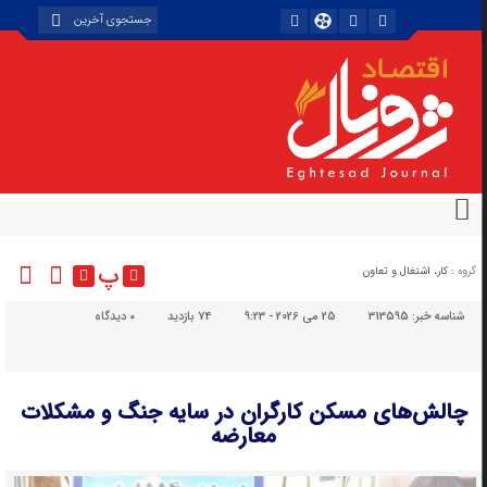
پ
گروه :
کار، اشتغال و تعاون
شناسه خبر:
313595
25 می 2026 - 9:23
74 بازدید
۰
دیدگاه
چالش‌های مسکن کارگران در سایه جنگ و مشکلات
معارضه