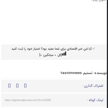
✅ آیا این خبر اقتصادی برای شما مفید بود؟ امتیاز خود را ثبت کنید.
[کل:
0
میانگین:
0
]
نویسنده:
تسنیم tasnimnews
اشتراک گذاری :
لینک کوتاه :
https://eghtesadjournal.com/?p=313595