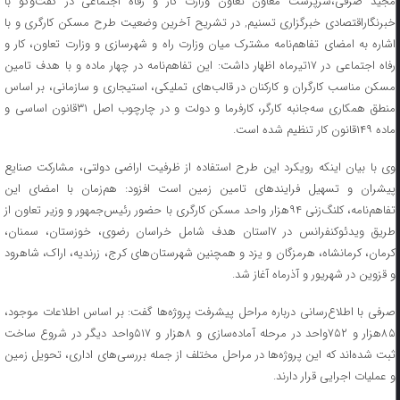
مجید صرفی،سرپرست معاون تعاون وزارت کار و رفاه اجتماعی در گفت‌وگو با
خبرنگاراقتصادی خبرگزاری تسنیم, در تشریح آخرین وضعیت طرح مسکن کارگری و با
اشاره به امضای تفاهم‌نامه مشترک میان وزارت راه و شهرسازی و وزارت تعاون، کار و
رفاه اجتماعی در ۱۷تیرماه اظهار داشت: این تفاهم‌نامه در چهار ماده و با هدف تامین
مسکن مناسب کارگران و کارکنان در قالب‌های تملیکی، استیجاری و سازمانی، بر اساس
منطق همکاری سه‌جانبه کارگر، کارفرما و دولت و در چارچوب اصل ۳۱قانون اساسی و
ماده ۱۴۹قانون کار تنظیم شده است.
وی با بیان اینکه رویکرد این طرح استفاده از ظرفیت اراضی دولتی، مشارکت صنایع
پیشران و تسهیل فرایندهای تامین زمین است افزود: هم‌زمان با امضای این
تفاهم‌نامه، کلنگ‌زنی ۹۴هزار واحد مسکن کارگری با حضور رئیس‌جمهور و وزیر تعاون از
طریق ویدئوکنفرانس در ۷استان هدف شامل خراسان رضوی، خوزستان، سمنان،
کرمان، کرمانشاه، هرمزگان و یزد و همچنین شهرستان‌های کرج، زرندیه، اراک، شاهرود
و قزوین در شهریور و آذرماه آغاز شد.
صرفی با اطلاع‌رسانی درباره مراحل پیشرفت پروژه‌ها گفت: بر اساس اطلاعات موجود،
۸۵هزار و ۷۵۲واحد در مرحله آماده‌سازی و ۸هزار و ۵۱۷واحد دیگر در شروع ساخت
ثبت شده‌اند که این پروژه‌ها در مراحل مختلف از جمله بررسی‌های اداری، تحویل زمین
و عملیات اجرایی قرار دارند.