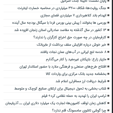
پایان نشست کابینه جنگ اسرائیل
جنگ روایت‌ها؛ شکاف ۳۲۰۰ میلیاردی در محاسبه خسارت اینترنت
انهدام باند کلاهبرداری ۷ میلیاردی فضای مجازی
بورسی ها بخوانند | پیش بینی بورس فردا با سیگنال بودجه سال آینده
۱۳ کشور در سال گذشته به مقاصد صادراتی استان زنجان افزوده شد
کارفرمایان در چه صورت حق اخراج کارگران را ندارند؟
خبر خوش درباره افزایش سقف برداشت از عابربانک
۸ خدمه لنج ایرانی در آب‌های عمان نجات یافتند
مازیار زارع: بازیکنان غیرمفید را کنار می‌گذارم
افتتاح طرح‌های صنعتی و فرهنگی ملارد با حضور استاندار تهران
بخشنامه جدید بانک مرکزی برای واردات کالا
شرایط دریافت ارز مسافرتی اعلام شد
شتاب بخشی به تحول دیجیتال برای ارتقای صنایع کوچک و متوسط
ترامپ ایران را تهدید به حمله نظامی کرد+ فیلم
کاهش زمان توقف کامیون‌ها؛ تجارت یک میلیارد دلاری ایران ــ آذربایجان
چرا گوشی‌ تاشوی سامسونگ قلم ندارد؟