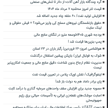
گره چندگانه بازار آهن آلات؛ از دلار تا تنش‌های صنعتی
قیمت تتر امروز سه‌شنبه ۷ مرداد ماه ۱۴۰۴
افزایش تولید نفت/ ۶۰ حلقه چاه جدید اضافه شد
حقوق بازنشستگان نیرو‌های مسلح کِی واریز می‌شود؟ + فیش حقوقی و
لینک سایت
بودجه شهری ۱۴۰۵؛توسعه مترو در تنگنای منابع مالی
پمپ بنزین‌ها قیامت شد !
هواشناسی امروز؛ ۲۶ فروردین| رگبار باران در ۲۳ استان
شوک به فوتبال ایران/ بازیکن پیشین استقلال درگذشت
مدیریت نظام ارجاع بدون شناخت دقیق منابع مالی و جمعیت امکان‌پذیر
نیست
اینفوگرافیک/ نقش اوپک پلاس در تعیین قیمت نفت
پای برادر داماد هم به دولت باز شد!
مصوبه جدید برای افزایش سقف واحد‌های سرمایه گذاری با درآمد ثابت
اصابت موشک‌های نقطه‌زن ایرانی به تأسیسات حیاتی برق رژیم
صهیونیستی
دعوت FATF از رئیس مرکز اطلاعات مالی ایران برای مذاکره مستقیم