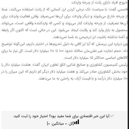
خروج افراد دارای رانت از چرخه واردات
قاسمی گفت: با سیاست تک نرخی کردن ارز، کسانی که از رانت استفاده می‌کنند، عملا
از چرخه خارج می‌شوند و دیگر واردات برای آن‌ها نمی‌صرفد. وقتی فعالیت واردات برای
آن‌ها نصرفید، از چرخه واردات کنار می‌روند و کسی که واردکننده واقعی است، می‌تواند
محصول به بازار وارد کند و رقابت ایجاد می‌شود. این در حالی است که اکنون اگر رابطه
و آشنا نداشته باشید، ارز ترجیحی به شما نمی‌دهند.
وی درباره این پرسش که آیا ارز کافی به دلیل تحریم‌ها در اختیار داریم، این‌گونه توضیح
داد: حجم تجارت غیر نفتی‌مان سالانه حدود ۱۰۰ تا ۱۱۰ میلیارد دلار است. کل نیاز ما برای
کالاهای اساسی حداکثر ۱۵ میلیارد دلار است.
رئیس کمیسیون کشاورزی و صنایع غذایی اتاق تعاون ایران گفت: هشت میلیارد دلار را
خود بخش کشاورزی صادر می‌کند و هفت میلیارد دلار دیگر کم داریم که این میزان را در
۱۱۰ میلیارد دلار درآمد و با قیمت آزاد، به راحتی به ما می‌دهند.
✅ آیا این خبر اقتصادی برای شما مفید بود؟ امتیاز خود را ثبت کنید.
[کل:
0
میانگین:
0
]