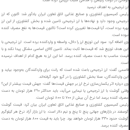
تومانی در دولت رئیسی را اقدامی مثبت ارزیابی کرده است.
ارز ترجیحی به اهداف نرسید
رئیس کمیسیون کشاورزی و صنایع غذایی اتاق تعاون ایران یادآور شد: اکنون که ارز
ترجیحی وجود دارد و نهاده‌ها با ارز ترجیحی تامین شده و بخش کشاورزی از این ارز
بهره برده است، آیا قیمت‌ها تغییری کرده است؟ تاکنون قیمت‌ها به نفع مصرف کننده
نبوده است.
وی اضافه کرد: سود این توزیع ارز را دلال، واسطه و واردکننده برده است. ارز ترجیحی با
این هدف توزیع شد که قیمت‌ها ثابت بماند. تامین کالای اساسی مشکل پیدا نکند و با
قیمت مناسب به دست مصرف کننده برسد. اما این ارز به هیچ کدام از اهداف نرسیده
است.
قاسمی گفت: ارز ترجیحی باعث شده است که رانت برای واردکنندگان به‌وجود بیاید و
این واردکنندگان، عملا بخش کشاورزی را در گرو خود گرفته‌اند.
وی درباره اثر یکسان‌سازی نرخ ارز بر جهش قیمت‌ها گفت: جهش قیمت بیشتر از این؟
وقتی گوشت با ارز ترجیحی یا نیمایی می‌آید، باید حداکثر ۲۹۰ هزار تومان به دست
مصرف کننده برسد اما نرخ آن بیش از ۷۰۰ تا ۸۰۰ تومان است.
رئیس کمیسیون کشاورزی و صنایع غذایی اتاق تعاون ایران بیان کرد: قیمت گوشت
گوسفند در بازارهای جهانی پنج تا پنج و نیم دلار است. با ارز بازار آزاد نرخ هر کیلوگرم
گوشت حدود ۳۳۰ هزار تومان خواهد بود. چرا باید به قیمت ۸۰۰ هزار تومان به دست
مصرف کننده برسد.