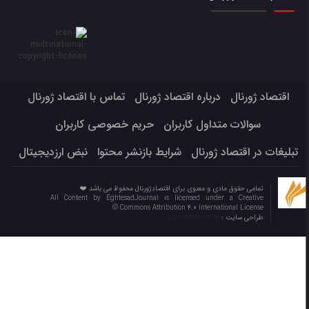
اقتصاد ژورنال
درباره اقتصاد ژورنال
تماس با اقتصاد ژورنال
سوالات متداول کاربران
حریم خصوصی کاربران
تبلیغات در اقتصاد ژورنال
شرایط بازنشر محتوا
نبض ارزدیجیتال
تمامی حقوق مادی و معنوی برای اقتصادژورنال محفوظ می باشد ❤️
All Content by EghtesadJournal is licensed under a Creative
Commons Attribution 4.0 International License ©️
طراحی سایت :
Eghtesadjournal