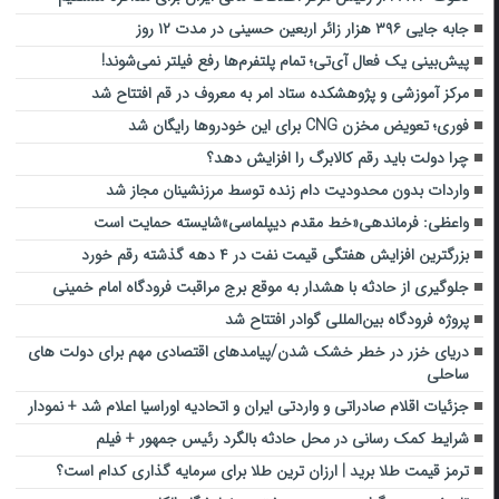
جابه جایی ۳۹۶ هزار زائر اربعین حسینی در مدت ۱۲ روز
پیش‌بینی یک فعال آی‌تی؛ تمام پلتفرم‌ها رفع فیلتر نمی‌شوند!
مرکز آموزشی و پژوهشکده ستاد امر به معروف در قم افتتاح شد
فوری؛ تعویض مخزن CNG برای این خودروها رایگان شد
چرا دولت باید رقم کالابرگ را افزایش دهد؟
واردات بدون محدودیت دام زنده توسط مرزنشینان مجاز شد
واعظی: فرماندهی«خط مقدم دیپلماسی»شایسته حمایت است
بزرگترین افزایش هفتگی قیمت نفت در ۴ دهه گذشته رقم خورد
جلوگیری از حادثه با هشدار به موقع برج مراقبت فرودگاه امام خمینی
پروژه فرودگاه بین‌المللی گوادر افتتاح شد
دریای خزر در خطر خشک شدن/پیامدهای اقتصادی مهم برای دولت های
ساحلی
جزئیات اقلام صادراتی و واردتی ایران و اتحادیه اوراسیا اعلام شد + نمودار
شرایط کمک رسانی در محل حادثه بالگرد رئیس جمهور + فیلم
ترمز قیمت طلا برید | ارزان‌ ترین طلا برای سرمایه‌ گذاری کدام است؟