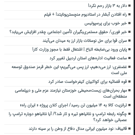
دلار به ۳ بازار رحم نکرد!
راه افتادن آبشار در استادیوم منچستریونایتد! + فیلم
خبر خوب برای پرسپولیس
خبر فوری/ حقوق مستمری‌بگیران تأمین اجتماعی چقدر افزایش می‌یابد؟
سران قوا برای حل نوسانات بازار ارز به میدان می‌آیند
پایان ورود بی‌ضابطه اتباع | اشتغال فقط با مجوز وزارت کار!
ساعت فعالیت اداره‌های استان اردبیل تغییر کرد
غضنفری: ارز می‌دهیم، ارز پس می‌گیریم؛ این خطر قرمز صندوق توسعه
ملی است
قوه قضائیه برای کواکبیان کیفرخواست صادر کرد
مهار بحران‌های زیست‌محیطی خوزستان نیازمند عزم ملی و دیپلماسی
منطقه‌ای است
ترانزیت کالا به ۱۴ میلیون تن رسید/ اجرای کلان پروژه « ایران راه»
چگونه رابطه ترامپ و نتانیاهو تیره و تار شد؟/ آیا نتانیاهو دوباره ترامپ را
عصبانی خواهد کرد؟
قالیباف: نود میلیون ایرانی مدال دفاع از وطن را بر سینه دارند