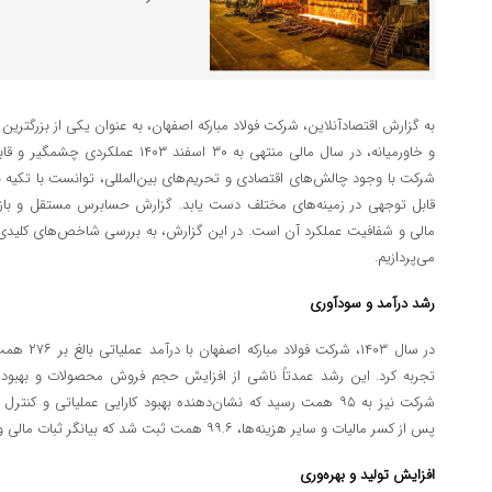
به گزارش اقتصادآنلاین،
شرکت فولاد مبارکه اصفهان، به عنوان یکی از بزرگترین و
و خاورمیانه، در سال مالی منتهی به
۳۰
اسفند
۱۴۰۳
عملکردی چشمگیر و قاب
شرکت با وجود چالش‌های اقتصادی و تحریم‌های بین‌المللی، توانست با تکیه 
قابل توجهی در زمینه‌های مختلف دست یابد. گزارش حسابرس مستقل و با
مالی و شفافیت عملکرد آن است. در این گزارش، به بررسی شاخص‌های کلیدی و
می‌پردازیم
.
رشد درآمد و سودآوری
در سال
۱۴۰۳
، شرکت فولاد مبارکه اصفهان با درآمد عملیاتی بالغ بر
۲۷۶
همت، 
تجربه کرد. این رشد عمدتاً ناشی از افزایش حجم فروش محصولات و بهبود 
شرکت نیز به
۹۵
همت رسید که نشان‌دهنده بهبود کارایی عملیاتی و کنترل
پس از کسر مالیات و سایر هزینه‌ها،
۹۹.۶
همت ثبت شد که بیانگر ثبات مالی و
افزایش تولید و بهره‌وری