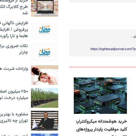
خرید از فروشگاه‌
طرح کالابرگ الک
شد
افزایش ناگهانی
پرفروش / افزایش
هایما و تارا رکورد
ه :
نکات ضروری برا
https://eghtesadjournal.com/?
چارتر
وارادات شربت 
۲۵۰ میلیون اص
میلیارد درخت تو
مشاوره با بهتری
تهران چه تاثیری 
خرید هوشمندانه میکروکنترلر؛
کلید موفقیت پایدار پروژه‌های