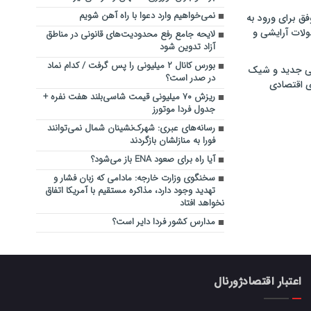
نمی‌خواهیم وارد دعوا با راه آهن شویم
فق برای ورود به
ولات آرایشی و
لایحه جامع رفع محدودیت‌های قانونی در مناطق
آزاد تدوین شود
بورس کانال ۲ میلیونی را پس گرفت / کدام نماد
ی جدید و شیک
در صدر است؟
ی اقتصادی
ریزش ۷۰ میلیونی قیمت شاسی‌بلند هفت نفره +
جدول فردا موتورز
رسانه‌های عبری: شهرک‌نشینان شمال نمی‌توانند
فورا به منازلشان بازگردند
آیا راه برای صعود ENA باز می‌شود؟
سخنگوی وزارت خارجه: مادامی که زبان فشار و
تهدید وجود دارد، مذاکره مستقیم با آمریکا اتفاق
نخواهد افتاد
مدارس کشور فردا دایر است؟
اعتبار اقتصادژورنال