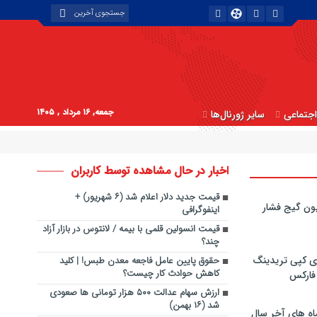
جمعه, ۱۶ مرداد , ۱۴۰۵
جتماعی
سایر ژورنال‌ها
اخبار در حال مشاهده توسط کاربران
قیمت جدید دلار اعلام شد (۶ شهریور) +
ون گیج فشار
اینفوگرافی
قیمت انسولین قلمی با بیمه / لانتوس در بازار آزاد
چند؟
ی کپی‌ تریدینگ
حقوق پایین عامل فاجعه معدن طبس! | کلید
کاهش حوادث کار چیست؟
 فارکس
ارزش سهام عدالت ۵۰۰ هزار تومانی ها صعودی
شد (۱۶ بهمن)
اه های آخر سال