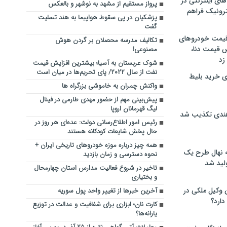
های اینترنتی در
پرواز مستقیم از مشهد به نوشهر و بالعکس
ترونیک فراهم
پزشکیان در پی سقوط هواپیما به هند تسلیت
گفت
 قیمت خودروهای
تکالیف مدرسه محصلان بر گردن هوش
 قیمت دنا،
مصنوعی!
 زد
شوک عربستان به آسیا؛ بیشترین افزایش قیمت
نفت از سال ۲۰۲۲/ پای تحریم‌ها در میان است
ی خرید بلیط
واکنش چمران به خاموشی بزرگراه ها
پیش‌بینی مهم از حضور مهدی طارمی در فینال
لیگ قهرمانان اروپا
هندی تکذیب شد
رئیس امور اطلاع‌رسانی دولت: عده‌ای هر روز در
حال پخش شایعات کودکانه هستند
همه چیز درباره موزه خودروهای تاریخی ایران +
له نهال طرح یک
نحوه دسترسی و زمان بازدید
لید شد
تاخیر در شروع فعالیت مدارس استان چهارمحال
و بختیاری
ن وکیل ملکی در
آخرین خبرها از تغییر واحد پول سوریه
دارد؟
کارت نان؛ ابزاری برای شفافیت و عدالت در توزیع
یارانه‌ها؟