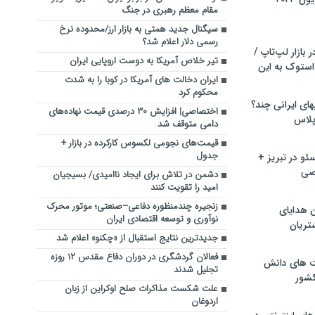
مقام معظم رهبری در جنگ
سیگنال جدید همتی به بازار ارز/محدوده نرخ
رسمی دلار اعلام شد؟
بازار لپ‌تاپ /
تیر خلاص آمریکا به دوست اروپایی ایران
استوک به این
ایران دخالت های آمریکا در کوبا را به شدت
محکوم کرد
ماشین لباسشویی‎های ایرانی چند؟
اختصاصی| افزایش ۳۰ درصدی قیمت نهاده‌های
 پلاس
دامی متوقف شد
قیمت‌های نجومی لکسوس کارکرده در بازار +
جدول
و در تبریز +
صی
دشمن در تلاش برای ایجاد ناامیدی/ بسیجیان
امید را تقویت کنند
زنجیره چندمنظوره دفاعی–صنعتی؛ موتور محرک
ن هدایای
نوآوری و توسعه اقتصادی ایران
تریان
جدیدترین نتایج استقبال از «چکنو» اعلام شد
فعالان گردشگری در دوران دفاع مقدس ۱۲ روزه
ت های دانش
تجلیل شدند
کشور
علت شکست مذاکرات صلح اوکراین از زبان
اردوغان