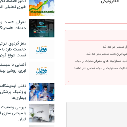
آنالیز اقتصاد کلا
الکترونیکی
خبری تحلیلی اقت
معرفی هاست و 
خدمات هاستینگ
مغز گردوی ایران
ل
منتشر خواهد شد.
خاصیت دارد یا 
ی ایران
باشد منتشر نخواهد شد.
قیمت انواع گردو
کلیه
مسئولیت های حقوقی
نظرات بر عهده
آشنایی با سیست
 شکایت مسئولیت بر عهده شخص نظر دهنده
ابری، روشی بهین
نقش آزمایشگاه‌ه
و ژنتیک پزشکی
بیماری‌ها
بررسی وضعیت 
یا مردمی سازی اق
ایران