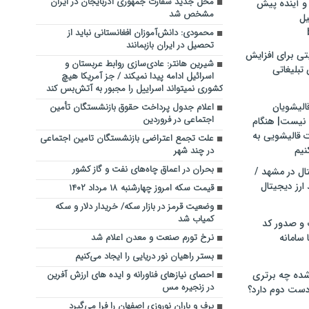
محل جدید سفارت جمهوری آذربایجان در ایران
و آینده پیش
مشخص شد
یل
محمودی: دانش‌آموزان افغانستانی نباید از
تحصیل در ایران بازبمانند
تی برای افزایش
شیرین هانتر: عادی‌سازی روابط عربستان و
تبلیغاتی
اسرائیل ادامه پیدا نمی‎کند / جز آمریکا هیچ
کشوری نمی‎تواند اسراییل را مجبور به آتش‌بس کند
الیشویان
اعلام جدول پرداخت حقوق بازنشستگان تأمین
اجتماعی در فروردین‌
 نیست| هنگام
ت قالیشویی به
علت تجمع اعتراضی بازنشستگان تامین اجتماعی
نیم
در چند شهر
بحران در اعماق چاه‌های نفت و گاز کشور
ال در مشهد /
ارز دیجیتال
قیمت سکه امروز چهارشنبه ۱۸ مرداد ۱۴۰۲
وضعیت قرمز در بازار سکه/ خریدار دلار و سکه
کمیاب شد
 و صدور کد
 سامانه
نرخ تورم صنعت و معدن اعلام شد
بستر راهیان نور دریایی را ایجاد می‌کنیم
ده چه برتری
احصای نیازهای فناورانه و ایده های ارزش آفرین
در زنجیره مس
ست دوم دارد؟
برف و باران نوروزی اصفهان را فرا می‌گیرد