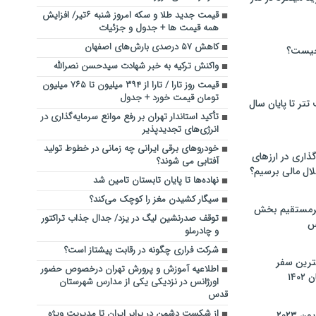
قیمت جدید طلا و سکه امروز شنبه ۶تیر/ افزایش
همه قیمت ها + جدول و جزئیات
کاهش ۵۷ درصدی بارش‌های اصفهان
چیست؟
واکنش ترکیه به خبر شهادت سیدحسن نصرالله
قیمت روز تارا / تارا از ۳۹۴ میلیون تا ۷۶۵ میلیون
تومان قیمت خورد + جدول
تر تا پایان سال
تأکید استاندار تهران بر رفع موانع سرمایه‌گذاری در
انرژی‌های تجدیدپذیر
خودروهای برقی ایرانی چه زمانی در خطوط تولید
گذاری در ارزهای
آفتابی می شوند؟
لال مالی برسیم؟
نهاده‌ها تا پایان تابستان تامین شد
سیگار کشیدن مغز را کوچک می‌کند؟
یرمستقیم بخش
توقف صدرنشین لیگ در یزد/ جدال‌ جذاب تراکتور
س
و چادرملو‌
شرکت فراری چگونه در رقابت پیشتاز است؟
نترین سفر
اطلاعیه آموزش و پرورش تهران درخصوص حضور
۱۴
اورژانس در نزدیکی یکی از مدارس شهرستان‌
قدس
از شکست دشمن در برابر ایران تا مدیریت ویژه
 ۲۰۲۳