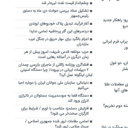
چشم‌انداز قیمت نفت تیره‌تر شد
تشکیل ستاد بررسی حوادث دی‌ ماه به دستور
رئیس‌جمهور
؛ راهکار جدید
آغاز فرآیند تبدیل پلاک خودروهای اروندی
رو
دردسرهای این گلر پرحاشیه تمامی ندارد!
اعزام بالگرد برای مهار حریق در جنگل‌ غرب
راپ فرم ایرانی
مازندران
ور
حزب موتلفه: قدس شریف، امروز بیش از هر
زمان دیگری در آستانه رهایی است
ان، دو غول
افشاگری روزنامه زاکانی از ماجرای بازرسی چمدان
ار
۲ دیپلمات ایرانی در بیروت/ چرا دستگاه امنیتی
لبنان اینگونه عمل کرد؟
دنیامالی: سازمان ملی جوانان ایران را دوباره احیا
ی معاملات طلا
می‌کنیم
های آنها
دستگاه قضا به سوءمدیریت‌ ‌مسئولان در ناترازی
انرژی ورود کند
ته دوم نخریم؟
افزایش دستمزد متناسب با تورم / شرایط برای
کارگران سخت‌تر می شود؟
اسامی مقامات ترور شده جمهوری اسلامی /
سردار سلامی ترور شد؟
 میلگرد در تناژ