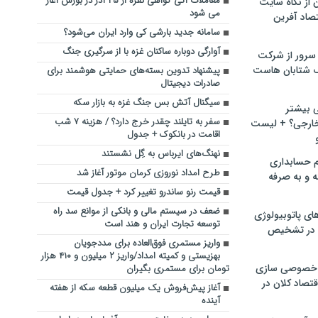
معاملات آتی گواهی نقره از ۲۵ آذر در بورس آغاز
ن از نگاه سایت
می شود
صاد آفرین
سامانه جدید بارشی کی وارد ایران می‌شود؟
آوارگی دوباره ساکنان غزه با از سرگیری جنگ
سرور از شرکت
 شتابان هاست
پیشنهاد تدوین بسته‌های حمایتی هوشمند برای
صادرات دیجیتال
سیگنال آتش بس جنگ غزه به بازار سکه
ی بیشتر
سفر به تایلند چقدر خرج دارد؟ / هزینه ۷ شب
خارجی؟ + لیست
اقامت در بانکوک + جدول
نهنگ‌های ایرباس به گِل نشستند
م حسابداری
طرح امداد نوروزی کرمان موتور آغاز شد
ه و به صرفه
قیمت رنو ساندرو تغییر کرد + جدول قیمت
ضعف در سیستم مالی و بانکی از موانع سد راه
ای پاتوبیولوژی
توسعه تجارت ایران و هند است
 در تشخیص
واریز مستمری فوق‌العاده برای مددجویان
بهزیستی و کمیته امداد/واریز ۲ میلیون و ۴۱۰ هزار
خصوصی سازی
تومان برای مستمری بگیران
تصاد کلان در
آغاز پیش‌فروش یک میلیون قطعه سکه از هفته
آینده