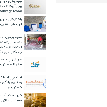
بورس‌های جهان 
روی آن‌ها + تحل
bankeghtesad
راهکارهای مدیری
اثربخشی هدایای 
نحوه برخورد با ق
متخلف بازدارنده
استفاده از خدما
چه نکاتی توجه ک
آموزش ارز دیجیت
صفر تا سود ترید 
ثبت قرارداد ملک
رهگیری رایگان با
خودنویس
خرید طلای آب ش
نسبت به طلای د