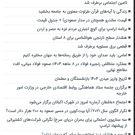
تامین اجتماعی برطرف شد
زندگی با آیه‌های قرآن طراوت معنوی به جامعه بخشید
قیمت ساندرو همچنان در مدار صعودی! + جدول قیمت
برنامه ترامپ برای کوچ اجباری مردم غزه به مصر و اردن
هشدار سطح نارنجی هواشناسی برای ۸ استان
قطعی برق عسلویه برطرف شد
امامی: باید صدای خود را از طریق رسانه‌ها به جهان مخابره کنیم
عملکرد متناقض زنجیره فولاد در ۸ ماهه ۱۴۰۴؛ صعود فولاد میانی، افت
مقاطع نهایی
تاریخ واریز عیدی ۱۴۰۴ بازنشستگان و معلمان
برگزاری جلسه ستاد هماهنگی روابط اقتصادی خارجی در وزارت امور
خارجه
اجتماع «عاشقان آرمان» امروز در شهرک اکباتان برگزار می‌شود
تکرار الگوی سال ۲۰۲۱/ آیا بیت‌کوین در مسیر صعود به ۲۰۰ هزار دلار است؟
سه سناریوی احتمالی برای بحران دریای سرخ| نگرانی شرکت‌های کشتیرانی
از پیشنهاد ترامپ
اتیسم و هزاران درد نهفته؛ بیماری‌ای که درمان ندارد!