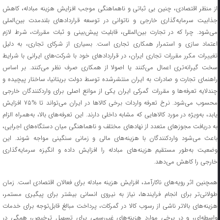
از منظر اقتصادی، چنین بی ثباتی و ناهماهنگی موجب افزایش هزینه مبادله، کاهش
جذابیت سرمایه‌گذاری خارجی و ناتوانی در توسعه قرارداد‌های بلندمدت بین‌الملی
می‌شود. چرا که در تجارت بین‌المللی، قابلیت پیش‌بینی و ثبات مقررات، شرط لازم
اعتماد سازی و استمرار همکاری تجاری است. بسیاری از شرکای تجاری، به دلیل
تغییرات مکرر مقررات تجاری ایران، در قرارداد‌های خود با شرکت‌های ایرانی با شرایط
سخت گیرانه‌تری اعمال می‌کنند یا اصولا از همکاری صرف نظر می‌کنند. بر اساس
راهنمای تجارت و صادرات به ایران منتشرشده توسط دولت بریتانیا، ساختار پیچیده و
چندلایه تعرفه‌ها و مقررات گمرکی ایران یکی از موانع اصلی برای واردکنندگان خارجی
محسوب می‌شود. نرخ تعرفه واردات برخی کالا‌ها در ایران می‌تواند تا %۷۵ افزایش
یابد، به‌ویژه در مورد کالا‌هایی که مشابه داخلی دارند. این تعرفه‌های بالا، به‌همراه الزام
به دریافت مجوز‌های متعدد از نهاد‌های مختلف و ناهماهنگی میان دستگاه‌های اجرایی،
باعث می‌شود واردکنندگان با هزینه‌های مالی و زمانی سنگینی مواجه شوند. این
وضعیت به‌طور مستقیم هزینه‌های مبادله را افزایش داده و انگیزه سرمایه‌گذاری
خارجی را کاهش می‌دهد.
همچنین اثر رویه‌های ناکارآمد، افزایش هزینه مبادله برای فعالان اقتصادی است. زمان
طولانی‌تر برای انجام فرایندها، نیاز به نیروی انسانی بیشتر برای پیگیری مستمر،
هزینه‌های بالاتر ناشی از رسوب کالا در گمرکات، پرداخت مبالغ قابل‌توجه برای خدمات
واسطه‌ای، و در برخی موارد هزینه‌های غیررسمی برای تسهیل ترخیص، همگی در