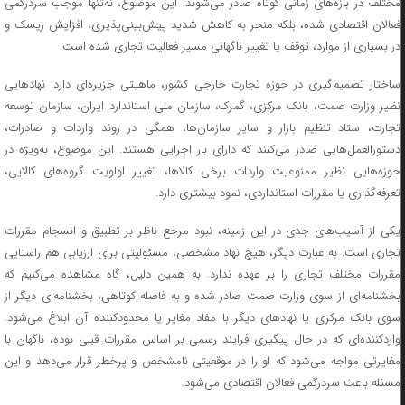
مختلف در بازه‌های زمانی کوتاه صادر می‌شوند. این موضوع، نه‌تنها موجب سردرگمی
فعالان اقتصادی شده، بلکه منجر به کاهش شدید پیش‌بینی‌پذیری، افزایش ریسک و
در بسیاری از موارد، توقف یا تغییر ناگهانی مسیر فعالیت تجاری شده است.
ساختار تصمیم‌گیری در حوزه تجارت خارجی کشور، ماهیتی جزیره‌ای دارد. نهاد‌هایی
نظیر وزارت صمت، بانک مرکزی، گمرک، سازمان ملی استاندارد ایران، سازمان توسعه
تجارت، ستاد تنظیم بازار و سایر سازمان‌ها، همگی در روند واردات و صادرات،
دستورالعمل‌هایی صادر می‌کنند که دارای بار اجرایی هستند. این موضوع، به‌ویژه در
حوزه‌هایی نظیر ممنوعیت واردات برخی کالاها، تغییر اولویت گروه‌های کالایی،
تعرفه‌گذاری یا مقررات استانداردی، نمود بیشتری دارد.
یکی از آسیب‌های جدی در این زمینه، نبود مرجع ناظر بر تطبیق و انسجام مقررات
تجاری است. به عبارت دیگر، هیچ نهاد مشخصی، مسئولیتی برای ارزیابی هم راستایی
مقررات مختلف تجاری را بر عهده ندارد. به همین دلیل، گاه مشاهده می‌کنیم که
بخشنامه‌ای از سوی وزارت صمت صادر شده و به فاصله کوتاهی، بخشنامه‌ای دیگر از
سوی بانک مرکزی یا نهاد‌های دیگر با مفاد مغایر یا محدودکننده آن ابلاغ می‌شود.
واردکننده‌ای که در حال پیگیری فرایند رسمی بر اساس مقررات قبلی بوده، ناگهان با
مغایرتی مواجه می‌شود که او را در موقعیتی نامشخص و پرخطر قرار می‌دهد و این
مسئله باعث سردرگمی فعالان اقتصادی می‌شود.