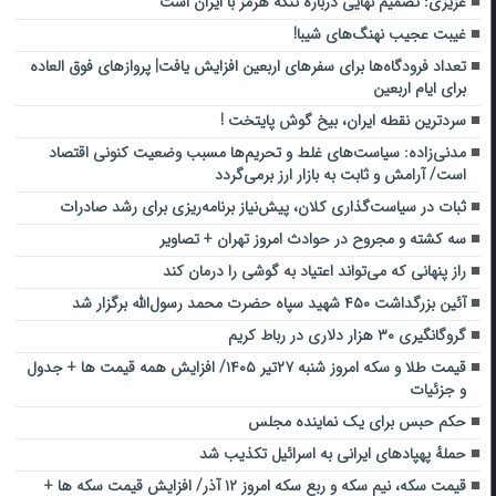
عزیزی: تصمیم نهایی درباره تنگه هرمز با ایران است
غیبت عجیب نهنگ‌های شیبا!
تعداد فرودگاه‌ها برای سفرهای اربعین افزایش یافت| پروازهای فوق العاده
برای ایام اربعین
سردترین نقطه ایران، بیخ گوش پایتخت !
مدنی‌زاده: سیاست‌های غلط و تحریم‌ها مسبب وضعیت کنونی اقتصاد
است/ آرامش و ثابت به بازار ارز برمی‌گردد
ثبات در سیاست‌گذاری کلان، پیش‌نیاز برنامه‌ریزی برای رشد صادرات
سه کشته و مجروح در حوادث امروز تهران + تصاویر
راز پنهانی که می‌تواند اعتیاد به گوشی را درمان کند
آئین بزرگداشت ۴۵۰ شهید سپاه حضرت محمد رسول‌الله برگزار شد
گروگانگیری ۳۰ هزار دلاری در رباط کریم
قیمت طلا و سکه امروز شنبه ۲۷تیر ۱۴۰۵/ افزایش همه قیمت ها + جدول
و جزئیات
حکم حبس برای یک نماینده مجلس
حملهٔ پهپادهای ایرانی به اسرائیل تکذیب شد
قیمت سکه، نیم سکه و ربع سکه امروز ۱۲ آذر/ افزایش قیمت سکه ها +