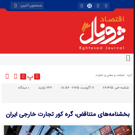
پ
گروه :
صنعت و معدن و تجارت
شناسه خبر:
260315
11 آگوست 2025 - 18:56
237 بازدید
۰
دیدگاه
بخشنامه‌های متناقض، گره کور تجارت خارجی ایران