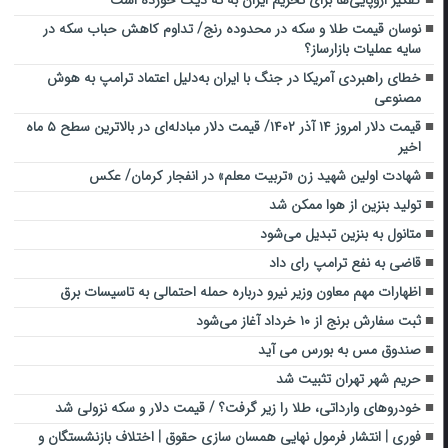
کفگیر اروپایی‌ها برای تحریم ایران به ته دیگ خورده است
نوسان قیمت طلا و سکه در محدوده رنج/ تداوم کاهش حباب سکه در
سایه عملیات بازارساز؟
خطای راهبردی آمریکا در جنگ با ایران به‌دلیل اعتماد ترامپ به هوش
مصنوعی
قیمت دلار امروز ۱۴ آذر ۱۴۰۲/ قیمت دلار مبادله‌ای در بالاترین سطح ۵ ماه
اخیر
شهادت اولین شهید زن «تربیت معلم» در انفجار کرمان/ عکس
تولید بنزین از هوا ممکن شد
متانول به بنزین تبدیل می‌شود
قاضی به نفع ترامپ رای داد
اظهارات مهم معاون وزیر نیرو درباره حمله احتمالی به تاسیسات برق
ثبت سفارش برنج از ۱۰ خرداد آغاز می‌شود
صندوق مس به بورس می آید
حریم شهر تهران تثبیت شد
خودروهای وارداتی، طلا را زیر گرفت؟ / قیمت دلار و سکه نزولی شد
فوری | انتشار فرمول نهایی همسان سازی حقوق | اختلاف بازنشستگان و