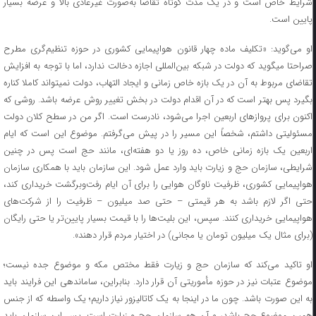
رایط خاص است و در یک مدت کوتاه تقاضا به
صورت غیرعادی بالا و عرضه بسیار
پایین است
.
او می‌گوید: «تکلیف ماده چهار قانون هواپیمایی کشوری در حوزه تنظیم‌گری مطرح
صراحتا میگوید که دولت در شبکه بین‌المللی اجازه دخالت ندارد، اما با توجه به افزایش
تقاضای مربوط به آن در یک بازه خاص زمانی و ایجاد التهاب، دولت نمیتواند کاملا کناره
بگیرد پس بهتر است که در آن اقدام دولت در بخش تغییر روش عرضه باشد. روشی که
اکنون برای پرواز‌های اربعین اجرا می‌شود، نادرست است. اگر من در سطح کلان دولت
مسئولیتی داشتم، شخصاً این مسیر را در پیش می‌گرفتم. موضوع این است که ایام
اربعین یک بازه زمانی خاص، ده روز یا دو هفته‌ای، مانند حج است پس در چنین
شرایطی، سازمان حج و زیارت باید وارد عمل شود. این سازمان باید با همکاری سازمان
هواپیمایی کشوری، ظرفیت ناوگان هوایی را برای آن ایام رفت‌وبرگشت خریداری کند،
حتی اگر لازم باشد به هر قیمتی – حتی صد میلیون – ظرفیت را از شرکت‌های
هواپیمایی خریداری کنند. سپس، این بلیت‌ها را با قیمت بسیار پایین‌تر یا حتی رایگان
(برای مثال یک میلیون تومان یا مجانی) در اختیار مردم قرار دهند».
او تاکید می‌کند که سازمان حج و زیارت فقط مختص مکه و موضوع جده نیست؛
موضوع عتبات نیز در حوزه مأموریتی آن قرار دارد. بنابراین، ساماندهی این فرایند باید
به این صورت باشد. چون ما در اینجا به یک کاتالیزور نیاز داریم؛ یک واسطه که از جنس
همین موضوع حج باشد، و آن هم سازمان حج و زیارت است. پس این سازمان باید