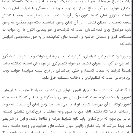
بیات توضیح می‌دهد: «در آن زمان، وضعیت عرضه با اکنون تفاوت داشت؛ عرضه
صندلی هواپیما در آن مقطع، نرخ ارز، توان خرید بازار، همگی با شرایط فعلی تفاوت
داشتند. ناترازی فعلی که ما اکنون درگیر آن هستیم – چه از نظر عدم عرضه یا کاهش
عرضه نسبت به میزان تقاضا – در آن زمان وجود نداشت. نکته مهم دیگری که وجود
دارد، موضوع بهای تمام‌شده‌ای است که شرکت‌های هواپیمایی اکنون با آن مواجه‌اند.
مشکلات ارزی و مسائل حاشیه‌ای، قیمت بهای تمام‌شده را به طور محسوسی افزایش
داده‌اند».
او باور دارد که در چنین شرایطی، اگر دولت– حال چه این دولت و چه هر دولت دیگری
–نظارتی بر آنچه به عنوان تکلیف در حوزه تنظیم‌گری بر عهده‌اش است، نداشته باشد،
طبیعتاً شرایط به سمت انحصار و حتی رهاشدگی در نرخ بلیت هواپیما خواهد رفت.
این درحالی است که تنظیم‌گری با دخالت مستقیم فرق دارد.
به گفته این کارشناس ماده چهار قانون هواپیمایی کشوری صراحتاً سازمان هواپیمایی
کشوری را مکلف کرده است که حمل‌ونقل هوایی را به‌گونه‌ای تنظیم کند که تمام مردم
کشور بتوانند از آن بهره‌مند شوند. او ادامه می‌دهد: «بنابراین زمان آن نیست که دولت
از مداخله کاملا کنار بکشد. البته من به هیچ وجه معتقد به نرخ‌گذاری تکلیفی نیستم،
اما بر این باورم که نرخ‌گذاری، باید تابع شرایط عرضه و تقاضا باشد، و این در شرایطی
معنا پیدا می‌کند که یک فضای رقابتی میان شرکت‌های هواپیمایی وجود داشته باشد.
برای اینکه به فضای رقابتی دست یافت، نیازمند یک مقررات‌زدایی (Deregulation)