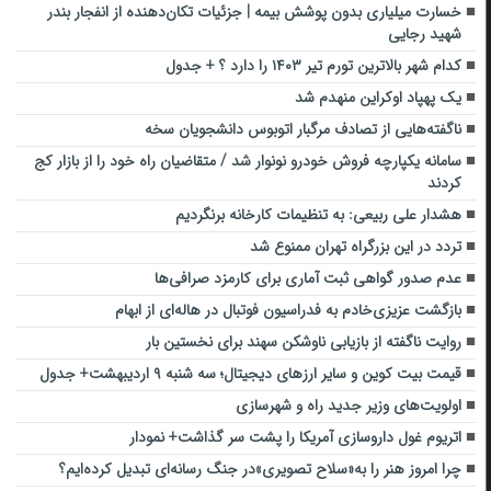
خسارت میلیاری بدون پوشش بیمه | جزئیات تکان‌دهنده از انفجار بندر
شهید رجایی
کدام شهر بالاترین تورم تیر ۱۴۰۳ را دارد ؟ + جدول
یک پهپاد اوکراین منهدم شد
ناگفته‌هایی از تصادف مرگبار اتوبوس دانشجویان سخه
سامانه یکپارچه فروش خودرو نونوار شد / متقاضیان راه خود را از بازار کج
کردند
هشدار علی ربیعی: به تنظیمات کارخانه برنگردیم
تردد در این بزرگراه تهران ممنوع شد
عدم صدور گواهی ثبت آماری برای کارمزد صرافی‌ها
بازگشت عزیزی‌خادم به فدراسیون فوتبال در هاله‌ای از ابهام
روایت ‌ناگفته از بازیابی ناوشکن سهند برای نخستین بار
قیمت بیت کوین و سایر ارزهای دیجیتال؛ سه شنبه ۹ اردیبهشت+ جدول
اولویت‌های وزیر جدید راه و شهرسازی
اتریوم غول داروسازی آمریکا را پشت سر گذاشت+ نمودار
چرا امروز هنر را به«سلاح تصویری»در جنگ رسانه‌ای تبدیل کرده‌ایم؟