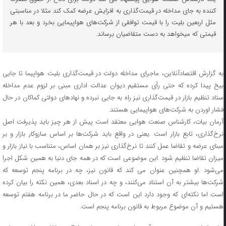
کننده به جای مداخله در قیمت‌گذاری به افزایش عرضه کمک کند مثلا در مناسبتی
مثل اربعین بلیت را با قیمت توافقی از شرکت‌های هواپیمایی بخرد و بعد با هر
قیمتی که میخواهد به دست متقاضیان برساند.
ه گزارش اقتصادآنلاین،
ماجرای مداخله دولت در قیمت
گذاری بلیت هواپیما تا جایی
بیخ پیدا کرده که حتی رأی مستقیم دیوان عدالت اداری مبنی بر لزوم عدم مداخله
تاد تنظیم بازار در قیمت
گذاری نیز راه به جایی نبرده و نهادهای دولتی کماکان در حال
فشار اوردن به شرکت
های هواپیمایی هستند
.
آرمان بیات
،
کارشناس صنعت هوایی معتقد است پیش از هر چیز باید پذیرفت اصل
رخ
گذاری
،
تابع بازار است
.
یعنی در واقع باید شرکت
ها بر اساس سازوکار بازار و بر
مبنای عرضه و تقاضا عمل کنند تا نرخ
گذاری نیز بر همان اساس
،
متناسب با نیاز بازار و
یزان تقاضا تنظیم شود
.
این موضوعی است که در همه
‌
جای دنیا به همین شکل اجرا
ی
شود
.
او همچنین عنوان می کند که قانون نیز
،
چه در برنامه پنجم توسعه که
رکت
ها بیشتر به آن استناد می
کنند
،
و چه در اسناد بعدی
،
همین نکته را بیان کرده
است اما نکته
ای که وجود دارد این است که در حال حاضر ما در برنامه هفتم توسعه
هستیم و آن موضوع مربوط به قانون برنامه پنجم است
.