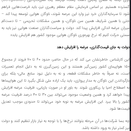
گسترده هستیم. بر اساس فرمایش مقام معظم رهبری نیز، باید فرصت‌هایی فراهم
شود تا سرمایه‌گذاران خرد نیز وارد این عرصه شوند، ناوگان هوایی توسعه پیدا کند –
حتی با همین شرایط، همین سن ناوگان، و همین مشکلات تحریمی – تا دست‌کم
میزان عرضه اندکی افزایش پیدا کند. دولت و سیاست‌گذاران صنعت هوایی نیز باید به
سمتی حرکت کنیم که نرخ بهره‌وری ناوگان هوایی موجود کشور هم افزایش یابد».
دولت به جای قیمت‌گذاری
،
عرضه را افزایش دهد
ین کارشناس خاطرنشان می کند که در حال حاضر
،
حدود ۶۰ تا ۷۰ فروند از مجموع
۱۵ هواپیمای کشور زمین
گیر هستند و این زمین
گیری نه به دلیل انجام تعمیرات
ست
،
نه صرفا
به خاطر مشکلات قطعه
،
و نه به دلیل نبود منابع مالی؛ بلکه برای
ازگرداندن این ناوگان به مدار پروازی
،
باید یک اراده
‌
ملی شکل بگیرد تا این هواپیماها
به اصطلاح احیا یا ریکاوری شوند
.
به باور او در صورت بازیابی
،
ظرفیت عرضه افزایش
یدا خواهد کرد و همین وضعیت موجود می
تواند بین ۳۰ تا ۴۰ درصد ظرفیت عرضه
شور را بالا ببرد
.
این افزایش عرضه به نوبه
‌
خود می
تواند تا حدودی موجب تعدیل
قیمت
ها شود
.
ه بسا شرکت
ها در آن مرحله بتوانند نرخ
ها را با توجه به نیاز بازار تنظیم کنند و دولت
نیز کمتر نیاز به ورود داشته باشد
.