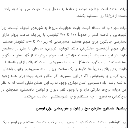
یات معتقد است چنانچه عرضه و تقاضا به تعادل برسد
،
دولت می تواند به راحتی
دست از نرخ
گذاری مستقیم بکشد
.
بیات باور دارد که مسئله قیمت بلیت هواپیما، مربوط به شهر‌های نزدیک نیست، زیرا
شهر‌هایی با فاصله کمتر از حدوداً ۶۰۰ تا ۷۰۰ کیلومتر، یا زیر یک ساعت پرواز، دارای
دسترسی جایگزین برای مردم هستند. مسیر‌هایی که زیر ۷۰۰ تا ۸۰۰ کیلومتر هستند،
برای مردم گزینه‌های جایگزینی مانند اتوبان، اتوبوس، جاده‌ای یا ریلی در دسترس
دارند. در این مسیرها، اگر قیمت افزایش یابد، مردم می‌توانند از گزینه‌های جایگزین
استفاده کنند. او می‌گوید: «مشکل اصلی ما مسیر‌هایی است که بالاتر از این فاصله قرار
دارند؛ یعنی بالای تقریباً ۵۰ دقیقه یا یک ساعت پرواز. مانند مسیر‌های چابهار، زاهدان،
زابل، کرمان یا بندرعباس. اگر در این مسیر‌ها اگر امکان خرید بلیت برای همه وجود
نداشته باشد، راه دسترسی آسان دیگری وجود ندارد. این همان دلیلی است که به نظر
من درباره نرخ‌ها نگرانی دارد و با وجود نظر دیوان و قوانین بالادستی، همچنان در
نرخ‌گذاری به نحوی – چه مستقیم و چه غیرمستقیم – دخالت می‌کند».
پیشنهاد همکاری سازمان حج و زیارت و هواپیمایی برای اربعین
این کارشناس معتقد است که درباره اربعین اوضاع کمی متفاوت است؛ چون اربعین یک