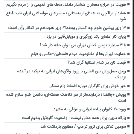
هویت در حراج؛ معماران هشدار دادند: محله‌های قدیمی را از مردم نگیریم
هشدار عراقچی به همتای ارمنستانی/ مسیرهای مواصلاتی ایران نباید قطع
شود
۱۷ وزیر پیشینِ علوم چه کسانی بودند؟/ وزیر هجدهم در انتظار رأی اعتماد
پایان کار اعضای باند زورگیری و موبایل‌قاپی در یزد
با ۳ میلیارد تومان‌ کجای تهران می توان خانه دار شد؟
حمایت تهرانی‌ها از مظلومیت مردم فلسطین+عکس و فیلم
قیمت نان در کدام استانها گران شد؟
رونق حمل‌ونقل بین المللی با ورود واگن‌های ایرانی به ترکیه در آینده
نزدیک
خبر خوش برای کارگران درباره اقساط وام مسکن
پویش «جانفدا» بازدارنده‌تر از هر کلاهک هسته‌ای؛ دشمن خلع سلاح شده
است
ورود ۷۰ کاروان پیاده ایرانی و عراقی به مشهد
یارانه بنزین برای همه عملی نیست | وضعیت گازوئیل وخیم است
سومین تلاش برای ترور ترامپ / مظنون بازداشت شد