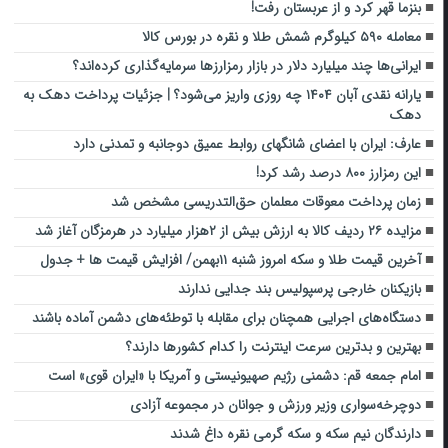
بنزما قهر کرد و از عربستان رفت!
معامله ۵۹۰ کیلوگرم شمش طلا و نقره در بورس کالا
ایرانی‌ها چند میلیارد دلار در بازار رمزارز‌ها سرمایه‌گذاری کرده‌اند؟
یارانه نقدی آبان ۱۴۰۴ چه روزی واریز می‌شود؟ | جزئیات پرداخت دهک به
دهک
عارف: ایران با اعضای شانگهای روابط عمیق دوجانبه و تمدنی دارد
این رمزارز ۸۰۰ درصد رشد کرد!
زمان پرداخت معوقات معلمان حق‌التدریسی‌ مشخص شد
مزایده ۲۶ ردیف کالا به ارزش بیش از ۲هزار میلیارد در هرمزگان آغاز شد
آخرین قیمت طلا و سکه امروز شنبه ۱۱بهمن/ افزایش قیمت ها + جدول
بازیکنان خارجی پرسپولیس بند جدایی ندارند
دستگاه‌های اجرایی همچنان برای مقابله با توطئه‌های دشمن آماده باشند
بهترین و بدترین سرعت اینترنت را کدام کشورها دارند؟
امام جمعه قم: دشمنی رژیم صهیونیستی و آمریکا با «ایران قوی» است
دوچرخه‌سواری وزیر ورزش و جوانان در مجموعه آزادی
دارندگان نیم سکه و سکه گرمی نقره داغ شدند