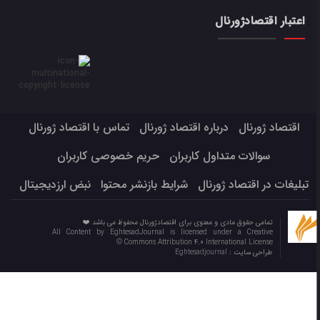
اعتبار اقتصادژورنال
اقتصاد ژورنال
درباره اقتصاد ژورنال
تماس با اقتصاد ژورنال
سوالات متداول کاربران
حریم خصوصی کاربران
تبلیغات در اقتصاد ژورنال
شرایط بازنشر محتوا
نبض ارزدیجیتال
تمامی حقوق مادی و معنوی برای اقتصادژورنال محفوظ می باشد ❤️
All Content by EghtesadJournal is licensed under a Creative
Commons Attribution 4.0 International License ©️
طراحی سایت :
Eghtesadjournal