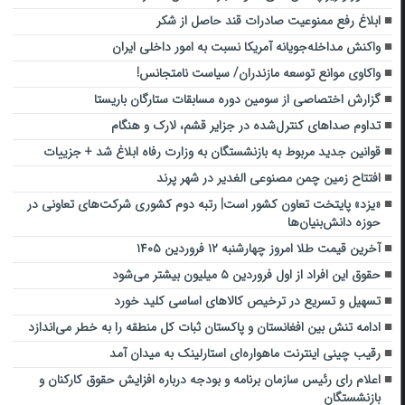
ابلاغ رفع ممنوعیت صادرات قند حاصل از شکر
واکنش مداخله‌جویانه آمریکا نسبت به امور داخلی ایران
واکاوی موانع توسعه مازندران/ سیاست نامتجانس!
گزارش اختصاصی از سومین دوره مسابقات ستارگان باریستا
تداوم صداهای کنترل‌شده در جزایر قشم، لارک و هنگام
قوانین جدید مربوط به بازنشستگان به وزارت رفاه ابلاغ شد + جزییات
افتتاح زمین چمن مصنوعی الغدیر در شهر پرند
«یزد» پایتخت تعاون کشور است| رتبه دوم کشوری شرکت‌های تعاونی در
حوزه دانش‌بنیان‌ها
آخرین قیمت طلا امروز چهارشنبه ۱۲ فروردین ۱۴۰۵
حقوق این افراد از اول فروردین ۵ میلیون بیشتر می‌شود
تسهیل و تسریع در ترخیص کالاهای اساسی کلید خورد
ادامه تنش‌ بین افغانستان و پاکستان ثبات کل منطقه را به خطر می‌اندازد
رقیب چینی اینترنت ماهواره‌ای استارلینک به میدان آمد
اعلام رای رئیس سازمان برنامه و بودجه درباره افزایش حقوق کارکنان و
بازنشستگان