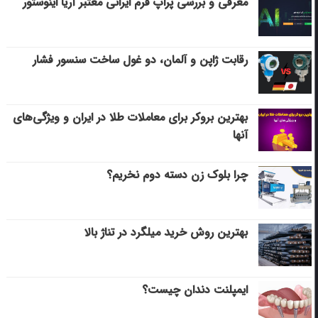
معرفی و بررسی پراپ فرم ایرانی معتبر آریا اینوستور
رقابت ژاپن و آلمان، دو غول ساخت سنسور فشار
بهترین بروکر برای معاملات طلا در ایران و ویژگی‌های
آنها
چرا بلوک زن دسته دوم نخریم؟
بهترین روش خرید میلگرد در تناژ بالا
ایمپلنت دندان چیست؟