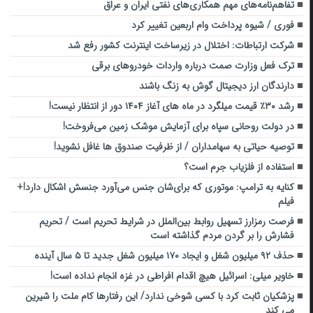
تفاهم‌نامه‌های مهم همکاری‌های نفتی ایران و عراق
فوری / شیوه پرداخت وام اربعین تغییر کرد
شرکت ارتباطات: اختلال در زیرساخت اینترنت کشور رفع شد
ترک فعل وزارت صمت درباره واردات خودروهای برقی
دارندگان ارز دیجیتال گوش به زنگ باشند
رشد ۳۰٪ قیمت میلگرد در ماه های آغاز ۱۴۰۴ دور از انتظار نیست!
در دولت روحانی سپاه برای آزمایش موشک زمین می‌فروخت!
توصیه حیاتی به سهامداران / از ظرفیت صندوق ها غافل نشوید!
استفاده از فلزیاب جرم است؟
کنایه به ترامپ: موتوری که برای‌شان جنس می‌آورد جنسش اشکال دارد!+
فیلم
فرصت رمزارز تسهیل روابط بین‌الملل در شرایط تحریم است / تحریم
فشارش را بر گردن مردم گذاشته است
حذف ۹۲ میلیون شغل و ایجاد ۱۷۰ میلیون شغل جدید تا ۵ سال آینده
خاویر میلی: اسرائیل هیچ اقدام افراطی در غزه انجام نداده است!
پزشکیان ثابت کرد با کسی شوخی ندارد/ این رفتارها کام ملت را شیرین
می کند