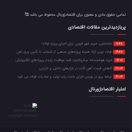
تمامی حقوق مادی و معنوی برای اقتصادژورنال محفوظ می باشد 🥰
پربازدیدترین مقالات اقتصادی
جابه‌جایی حریم شهر قزوین برای اجرای پروژه فولاد!
11:28
فولاد نوین آرکا؛ همراه پروژه‌های صنعتی از انتخاب تا تأمین ورق آهن
19:28
خرید هوشمندانه میکروکنترلر؛ کلید موفقیت پایدار پروژه‌های الکترونیکی
12:01
کاهش قیمت آهن آلات در بازارهای داخلی و خارجی
21:07
عرضه برق در بورس انرژی باعث رشد تولید و صادرات فولاد می شود
21:07
اعتبار اقتصادژورنال