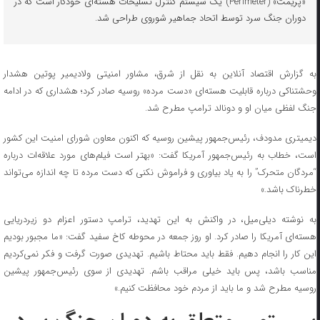
«پریمت» (Perimeter) یک سیستم کنترل تسلیحات هسته‌ای خودکار است که در
دوران جنگ سرد توسط اتحاد جماهیر شوروی طراحی شد.
به گزارش اقتصاد آنلاین به نقل از شرق، مشاور امنیتی ولادیمیر پوتین هشدار
وحشتناکی درباره قابلیت هسته‌ای «دست مرده» روسیه صادر کرد؛ هشداری که در ادامه
جنگ لفظی میان او و دونالد ترامپ مطرح شد.
دیمیتری مدودف، رئیس‌جمهور پیشین روسیه که اکنون معاون شورای امنیت این کشور
است، خطاب به رئیس‌جمهور آمریکا گفت: «بهتر است فیلم‌های مورد علاقه‌ات درباره
“مردگان متحرک” را به یاد بیاوری و فراموش نکنی که دست مرده تا چه اندازه می‌تواند
خطرناک باشد.»
به نوشته دیلی‌میل، در واکنش به این تهدید، ترامپ دستور اعزام دو زیردریایی
هسته‌ای آمریکا را صادر کرد. او روز جمعه در محوطه کاخ سفید گفت: «ما مجبور بودیم
این کار را انجام دهیم. فقط باید محتاط باشیم. تهدیدی صورت گرفت و فکر نمی‌کردیم
مناسب باشد، پس باید خیلی مراقب باشم. تهدیدی از سوی رئیس‌جمهور پیشین
روسیه مطرح شد و ما باید از مردم خود محافظت کنیم.»