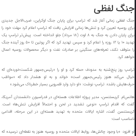
جنگ لفظی
جنگ لفظی زمانی آغاز شد که ترامپ برای پایان جنگ اوکراین، ضرب‌الاجل جدیدی
برای روسیه تعیین کرد و تنش‌ها زمانی افزایش یافت که ترامپ اعلام کرد مهلت خود را
برای پایان دادن به جنگ به ۸ اوت (۱۸ مرداد) جلو انداخته است. پیش‌تر ترامپ یک
تهدید ۱۰ یا ۱۲ روزه را اعلام کرد و سپس تهدید کرد که اگر پوتین تا ۵۰ روز آینده جنگ
را متوقف نکند، تعرفه‌های سنگینی بر صادرات نفت و دیگر محصولات روسیه اعمال
خواهد کرد.
ترامپ روز پنج‌شنبه به مدودف حمله کرد و او را «رئیس‌جمهور شکست‌خورده‌ای که
خیال می‌کند هنوز رئیس‌جمهور است» خواند و به او هشدار داد که «مواظب
حرف‌هایش باشد». ترامپ نوشت: «او دارد وارد قلمرویی بسیار خطرناک می‌شود.»
هانس‌ام. کریستنسن، مدیر پروژه اطلاعات هسته‌ای در فدراسیون دانشمندان آمریکا،
گفت که اقدام ترامپ «نوعی تشدید در لحن و احتمالاً افزایش تنش‌ها» است.
کریستنسن گفت، اشاره ایالات متحده به تهدید هسته‌ای در این مرحله، اقدامی
نامناسب است:
او افزود: «با وجود چالش‌ها، روابط ایالات متحده و روسیه هنوز به نقطه‌ای نرسیده که