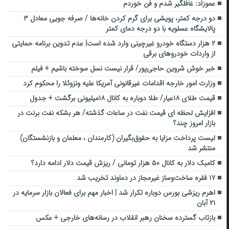
عموزاد: غافلگیر شدم و فن خوردم
دو درجه کمتر، پویشی برای گرم کردن خانه‌ها / صرفه جویی معادل ۳
پالایشگاه عسلویه با دو درجه دمای کمتر
۲ هزار دستگاه خودرو غیرچینی وارد شده است| عدم تدوین برنامه حمایتی
از واردات خودروهای برقی
خبر خوش شروین حاجی‌پور/ قرار نیست نسل سوخته باشیم + فیلم
وزارت امور خارجه اقدامات غیرقانونی آمریکا علیه ونزوئلا را محکوم کرد
قیمت طلای ۱۸عیار/ طلا دوباره به کانال ۱۸میلیونی برگشت + جدول
افزایش لحظه ای قیمت نفت در ساعات گذشته/ هر بشکه نفت برنت در
بازار امروز چند؟
لیست پرداخت مزایا به حقوق‌بگیران (کارمندان ، معلمان و بازنشستگان)
منتشر شد
کامبک دلار به کانال ۵۰ هزار تومانی / ریزش قیمت دلار ادامه دارد؟
۱۷ فقره ساخت‌وساز غیرمجاز در دماوند تخریب شد
اهرم ریزشی بورس دوباره تکرار شد | اخبار مهم برای فعالان بازار سرمایه در
۲۱ آبان
بازتاب گسترده سخنان رهبر انقلاب در رسانه‌های خارجی + عکس