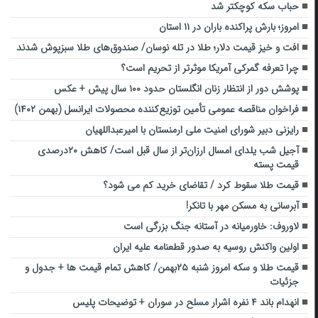
حباب سکه کوچکتر شد
امروز؛ بارش پراکنده باران در ۱۱ استان
افت و خیز قیمت دلار؛ طلا در تله نوسان/ صندوق‌های طلا سبزپوش شدند
چرا تعرفه گمرکی آمریکا موثرتر از تحریم است؟
پوشش دور از انتظار زنان انگلستان حدود ۱۰۰ سال پیش + عکس
فراخوان مناقصه عمومی تأمین توزیع‌کننده محصولات ایرانسل (بهمن ۱۴۰۲)
رایزنی دبیر شورای امنیت ملی ارمنستان با امیرعبداللهیان
آجیل شب یلدای امسال ارزان‌تر از سال قبل است/ کاهش ۲۰درصدی
قیمت پسته
قیمت طلا سقوط کرد / تقاضای خرید کم می شود؟
آبرسانی به مسکن مهر با تانکر!
لاوروف: خاورمیانه در آستانه جنگ‌ بزرگی است
اولین واکنش روسیه به صدور قطعنامه علیه ایران
قیمت طلا و سکه امروز شنبه ۲۵بهمن/ کاهش تمام قیمت ها + جدول و
جزئیات
انهدام باند ۴ نفره اشرار مسلح در سوران + توضیحات پلیس