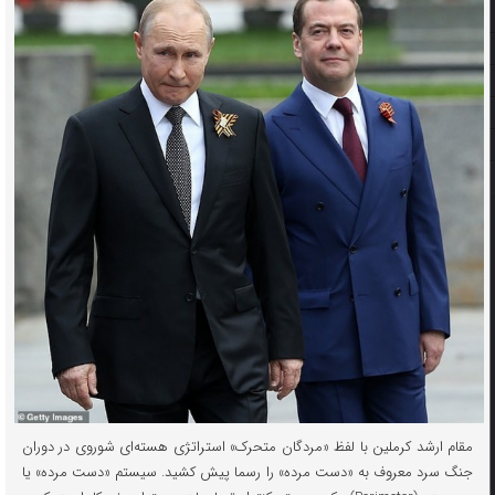
مقام ارشد کرملین با لفظ «مردگان متحرک» استراتژی هسته‌ای شوروی در دوران
جنگ سرد معروف به «دست مرده» را رسما پیش کشید. سیستم «دست مرده» یا