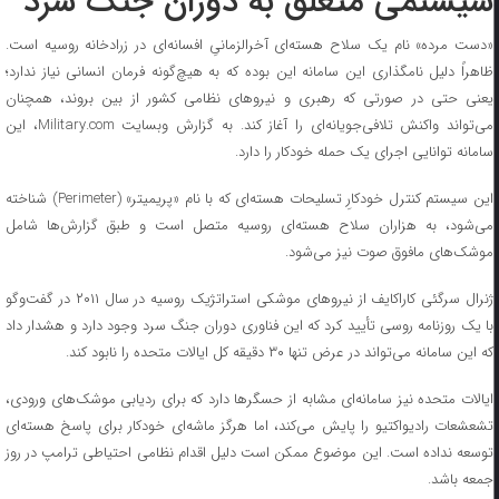
سیستمی متعلق به دوران جنگ سرد
«دست مرده» نام یک سلاح هسته‌ای آخرالزمانیِ افسانه‌ای در زرادخانه روسیه است.
ظاهراً دلیل نامگذاری این سامانه این بوده که به هیچ‌گونه فرمان انسانی نیاز ندارد؛
یعنی حتی در صورتی که رهبری و نیرو‌های نظامی کشور از بین بروند، همچنان
می‌تواند واکنش تلافی‌جویانه‌ای را آغاز کند. به گزارش وبسایت Military.com، این
سامانه توانایی اجرای یک حمله خودکار را دارد.
این سیستم کنترل خودکارِ تسلیحات هسته‌ای که با نام «پریمیتر» (Perimeter) شناخته
می‌شود، به هزاران سلاح هسته‌ای روسیه متصل است و طبق گزارش‌ها شامل
موشک‌های مافوق صوت نیز می‌شود.
ژنرال سرگئی کاراکایف از نیرو‌های موشکی استراتژیک روسیه در سال ۲۰۱۱ در گفت‌و‌گو
با یک روزنامه روسی تأیید کرد که این فناوری دوران جنگ سرد وجود دارد و هشدار داد
که این سامانه می‌تواند در عرض تنها ۳۰ دقیقه کل ایالات متحده را نابود کند.
ایالات متحده نیز سامانه‌ای مشابه از حسگر‌ها دارد که برای ردیابی موشک‌های ورودی،
تشعشعات رادیواکتیو را پایش می‌کند، اما هرگز ماشه‌ای خودکار برای پاسخ هسته‌ای
توسعه نداده است. این موضوع ممکن است دلیل اقدام نظامی احتیاطی ترامپ در روز
جمعه باشد.