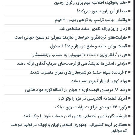
حتما بخوانید؛ اطلاعیه مهم برای زائران اربعین
صدا از این پارچه عبور نمی‌کند!
واکنش جالب ترامپ به توهین بایدن + فیلم
زمان واریز یارانه نقدی اسفند مشخص شد
ظرفیت‌های گردشگری خوزستان نیازمند معرفی در سطح جهانی است
قیمت روغن جامد و مایع در بازار چند؟ + جدول
فوری / آغاز واریز ۱۰،۰۰۰،۰۰۰ میلیونی به حساب بازنشستگان
مؤمنی: استان‌ها نمایشگاهی از فرصت‌های سرمایه‌گذاری ارائه دهند
۲ فرمانده سپاه جدید در شهرستان‌های تهران منصوب شدند
ورلد کوین از بازار کریپتو عقب ماند
رشد ۸۹ درصدی قیمت اوره / جهان در آستانه تورم مواد غذایی
آمریکا قطعنامه آتش‌بس در غزه را وتو کرد
رکورد ۴۲ درصدی ترانزیت پایانه مرزی میلک
بازنشستگان تامین اجتماعی همین الان حساب خود را چک کنند
همکاری گروه کشتیرانی جمهوری اسلامی ایران و اویک در تولید سوخت
کم‌سولفور