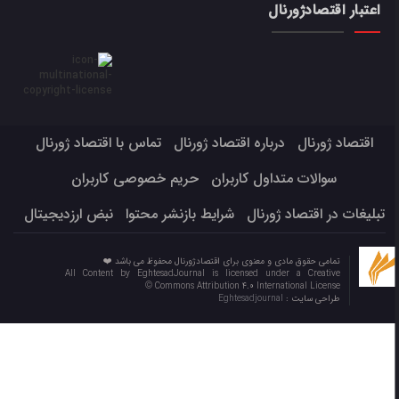
اعتبار اقتصادژورنال
اقتصاد ژورنال
درباره اقتصاد ژورنال
تماس با اقتصاد ژورنال
سوالات متداول کاربران
حریم خصوصی کاربران
تبلیغات در اقتصاد ژورنال
شرایط بازنشر محتوا
نبض ارزدیجیتال
تمامی حقوق مادی و معنوی برای اقتصادژورنال محفوظ می باشد ❤️
All Content by EghtesadJournal is licensed under a Creative
Commons Attribution 4.0 International License ©️
طراحی سایت :
Eghtesadjournal