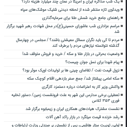
یک شب مذاکره ایران و آمریکا در عمان چند میلیارد هزینه دارد؟
ویدئوی تازه منتشر شده از لحظه دیدنی شلیک موشک‌های سپاه
راهنمای جامع خرید شمش طلا برای سرمایه‌گذاری
مراسم عزاداری شب عاشورای حسینی(ع)در محل شهادت رهبر شهید برگزار
شد
مردم تا کی باید نگران مسائل معیشتی باشند؟ / مجلس در چهارسال
گذشته نتوانسته نیاز‌های مردم را برطرف کند
وضعیت بحرانی در بازار طلا و سکه / خرید و فروش متوقف شد!
پیام شهدا برای نسل جوان چیست؟
نزول قیمت نفت / تقاضای چینی ها بر تولیدات اوپک موثر بود؟
سکه امامی پیشتاز شد/ جمع صفر بازدهی اقلام کوچک سکه
واکنش وزیر کار به اعتراضات درباره دستمزد کارگری
تعطیلی برخی مدارس این شهر به علت فرونشست زمین/ دستور تخلیه
فوری ۳۵۳ کلاس
نشست مشترک هیات‌های همکاری ایران و زیمبابوه برگزار شد
رشد خزنده قیمت میلگرد در بازار راکد آهن آلات
اولین توییت ستار هاشمی، پس از نشستن بر صندلی وزارت ارتباطات و