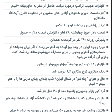
اظهارات عجیب ترامپ درمورد درآمد حاصل از سفر به خاورمیانه +فیلم
آغاز نشست خبری همایش آزادی های مشروع در منظومه فکری آیت‌الله
خامنه‌ای
دیدار پزشکیان و پادشاه اردن + عکس
قیمت دلار امروز چهارشنبه ۲۸ آبان/ افزایش قیمت دلار + جدول
پذیرش روزانه ۱۴۰ نفر در گرمخانه همدان
میلر: وجوه ایران در چند روز آینده به قطر می‌رسد / اگر ایران بخواهد از
حساب‌های قطری وجهی را برای مصارف غیربشردوستانه برداشت کند،
جلوی آن گرفته می‌شود
افزایش ۶۸ درصدی بودجه آموزش‌وپرورش لرستان
بانک مرکزی: نرخ بیکاری ۹٫۶ درصد شد
حال و هوای “چله‌شو” در شمال ایران/ ‌شب یلدای زیبای مازنی‌ها را با هم
ببینم + فیلم
گره کور بلوار جمهوری یاسوج بعد از ۳۰ سال باز شد
اعتراض صنفی که به اغتشاش منجر شد/ در دانشگاه آزاد کرمانشاه چه خبر
بود؟
واکنش وزارت خارجه به بدهی ۵۰ میلیارد دلاری سوریه به ایران + فیلم