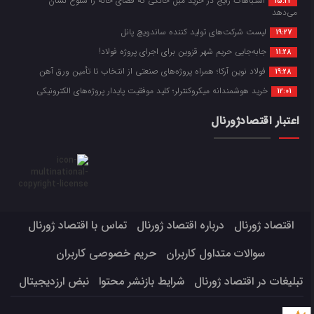
اشتباهات رایج در خرید مبل خانگی که فضای خانه را شلوغ نشان
15:22
می‌دهد
لیست شرکت‌های تولید کننده ساندویچ پانل
19:27
جابه‌جایی حریم شهر قزوین برای اجرای پروژه فولاد!
11:28
فولاد نوین آرکا؛ همراه پروژه‌های صنعتی از انتخاب تا تأمین ورق آهن
19:28
خرید هوشمندانه میکروکنترلر؛ کلید موفقیت پایدار پروژه‌های الکترونیکی
12:01
اعتبار اقتصادژورنال
اقتصاد ژورنال
درباره اقتصاد ژورنال
تماس با اقتصاد ژورنال
سوالات متداول کاربران
حریم خصوصی کاربران
تبلیغات در اقتصاد ژورنال
شرایط بازنشر محتوا
نبض ارزدیجیتال