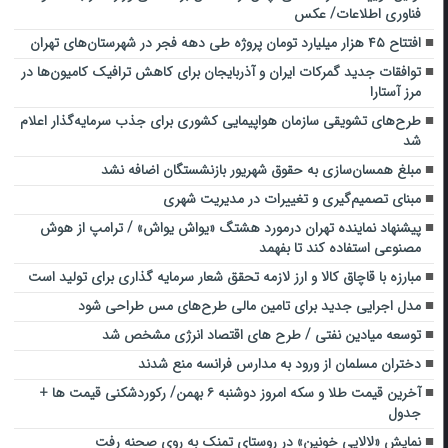
فناوری اطلاعات/ عکس
افتتاح ۴۵ هزار میلیارد تومان پروژه طی دهه فجر در شهرستان‌های تهران
توافقات جدید گمرکات ایران و آذربایجان برای کاهش ترافیک کامیون‌ها در
مرز آستارا
طرح‌های تشویقی سازمان هواپیمایی کشوری برای جذب سرمایه‌گذار اعلام
شد
مبلغ همسان‌سازی به حقوق شهریور بازنشستگان اضافه نشد
مبنای تصمیم‌گیری و تغییرات در مدیریت شهری
پیشنهاد نماینده تهران درمورد هشتگ «یواش یواش» / ترامپ از هوش
مصنوعی استفاده کند تا بفهمد
مبارزه با قاچاق کالا و ارز لازمه تحقق شعار سرمایه گذاری برای تولید است
مدل اجرایی جدید برای تامین مالی طرح‌های مس طراحی شود
توسعه میادین نفتی / طرح های اقتصاد انرژی مشخص شد
دختران مسلمان از ورود به مدارس فرانسه منع شدند
آخرین قیمت طلا و سکه امروز دوشنبه ۶ بهمن/ رکوردشکنی قیمت ها +
جدول
نمایش «لالایی خونین» در روستای تمنک به روی صحنه رفت