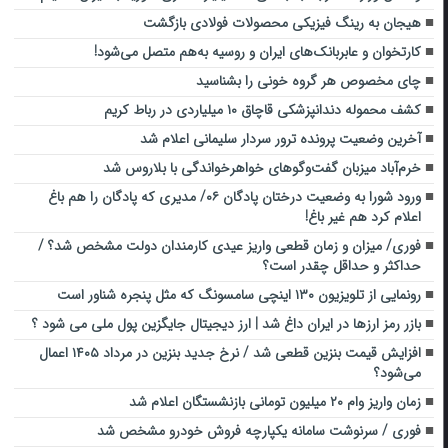
هیجان به رینگ فیزیکی محصولات فولادی بازگشت
کارتخوان‌ و عابربانک‌های ایران و روسیه به‌هم متصل می‌شود!
چای مخصوص هر گروه خونی را بشناسید
کشف محموله دندانپزشکی قاچاق ۱۰ میلیاردی در رباط کریم
آخرین وضعیت پرونده ترور سردار سلیمانی اعلام شد
خرم‌آباد میزبان گفت‌وگوهای خواهرخواندگی با بلاروس شد
ورود شورا به وضعیت درختان پادگان ۰۶/ مدیری که پادگان را هم باغ
اعلام کرد هم غیر باغ!
فوری/ میزان و زمان قطعی واریز عیدی کارمندان دولت مشخص شد؟ /
حداکثر و حداقل چقدر است؟
رونمایی از تلویزیون ۱۳۰ اینچی سامسونگ که مثل پنجره شناور است
بازر رمز ارزها در ایران داغ شد | ارز دیجیتال جایگزین پول ملی می شود ؟
افزایش قیمت بنزین قطعی شد / نرخ جدید بنزین در مرداد ۱۴۰۵ اعمال
می‌شود؟
زمان واریز وام ۲۰ میلیون تومانی بازنشستگان اعلام شد
فوری / سرنوشت سامانه یکپارچه فروش خودرو مشخص شد