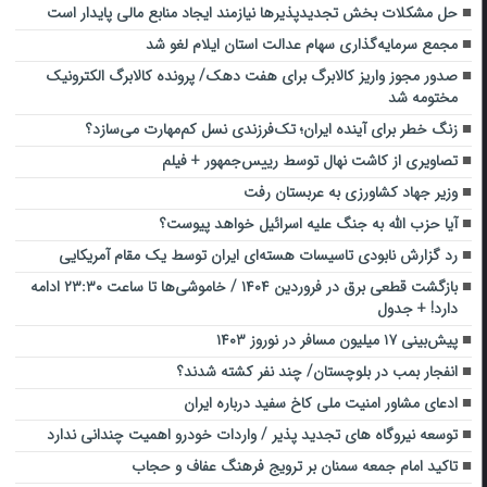
حل مشکلات بخش تجدیدپذیرها نیازمند ایجاد منابع مالی پایدار است
مجمع سرمایه‌گذاری سهام عدالت استان ایلام لغو شد
صدور مجوز واریز کالابرگ برای هفت دهک/ پرونده کالابرگ الکترونیک
مختومه شد
زنگ خطر برای آینده ایران؛ تک‌فرزندی نسل کم‌مهارت می‌سازد؟
تصاویری از کاشت نهال توسط رییس‌جمهور + فیلم
وزیر جهاد کشاورزی به عربستان رفت
آیا حزب الله به جنگ علیه اسرائیل خواهد پیوست؟
رد گزارش نابودی تاسیسات هسته‌ای ایران توسط یک مقام آمریکایی
بازگشت قطعی برق در فروردین ۱۴۰۴ / خاموشی‌ها تا ساعت ۲۳:۳۰ ادامه
دارد! + جدول
پیش‌بینی ۱۷ میلیون‌ مسافر در نوروز ۱۴۰۳
انفجار بمب در بلوچستان/ چند نفر کشته شدند؟
ادعای مشاور امنیت ملی کاخ سفید درباره ایران
توسعه نیروگاه های تجدید پذیر / واردات خودرو اهمیت چندانی ندارد
تاکید امام جمعه سمنان بر ترویج فرهنگ عفاف و حجاب