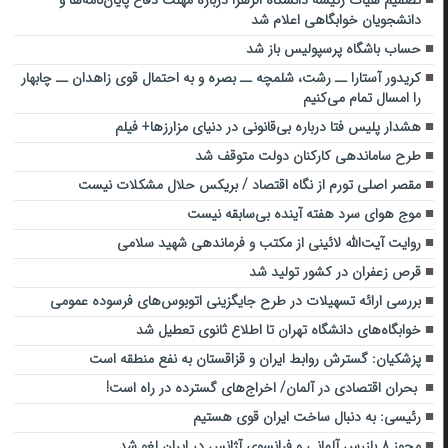
دانشجویان خوابگاهی اعلام شد
حساب باشگاه پرسپولیس باز شد
کریدور آستارا ــ رشت، شلمچه ــ بصره و به احتمال قوی زاهدان ــ چابهار
را امسال تمام می‌کنیم
هشدار پلیس فتا درباره بی‌قانونی در دنیای مزارزها+ فیلم
طرح ساماندهی کارکنان دولت متوقف شد
مقصر اصلی تورم از نگاه اقتصاد / بریکس حلال مشکلات نیست
موج هوای سرد هفته آینده بی‌سابقه نیست
روایت آیت‌الله لائینی از مکتب و فرماندهی شهید سلامی
قرص زعفران در کشور تولید شد
بررسی ارائه تسهیلات در طرح جایگزینی اتوبوس‌های فرسوده عمومی
خوابگاه‌های دانشگاه تهران تا اطلاع ثانوی تعطیل شد
پزشکیان: گسترش روابط ایران و قزاقستان به نفع منطقه است
بحران اقتصادی در آلمان/ اخراج‌های گسترده در راه است!
رئیسی: به دنبال ساخت ایران قوی هستیم
مجوز ۸ بازرس آلمانی و فرانسوی آژانس در ایران لغو شد