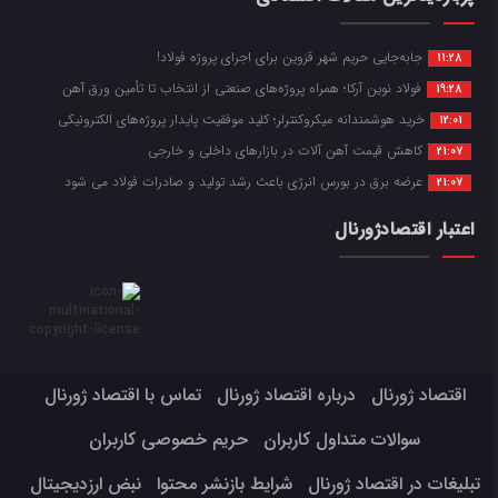
جابه‌جایی حریم شهر قزوین برای اجرای پروژه فولاد!
11:28
فولاد نوین آرکا؛ همراه پروژه‌های صنعتی از انتخاب تا تأمین ورق آهن
19:28
خرید هوشمندانه میکروکنترلر؛ کلید موفقیت پایدار پروژه‌های الکترونیکی
12:01
کاهش قیمت آهن آلات در بازارهای داخلی و خارجی
21:07
عرضه برق در بورس انرژی باعث رشد تولید و صادرات فولاد می شود
21:07
اعتبار اقتصادژورنال
اقتصاد ژورنال
درباره اقتصاد ژورنال
تماس با اقتصاد ژورنال
سوالات متداول کاربران
حریم خصوصی کاربران
تبلیغات در اقتصاد ژورنال
شرایط بازنشر محتوا
نبض ارزدیجیتال