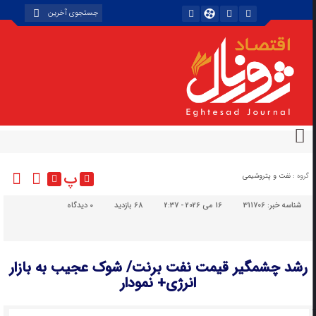
پ
گروه :
نفت و پتروشیمی
شناسه خبر:
311706
16 می 2026 - 2:37
68 بازدید
۰
دیدگاه
رشد چشمگیر قیمت نفت برنت/ شوک عجیب به بازار
انرژی+ نمودار