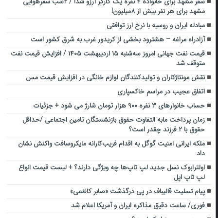
سفر مشهد برای خانواده ۴ نفره یک کارگر آرزو شد! / ۲شب سفرهوایی
مشهد برای هر نفر بیش از ۸میلیون!
مبادله ایران و روسیه با نرخ ارز توافقی
آزادراه مراغه – هشترود بخشی از کریدور غرب به شرق کشور است
قیمت نفت جهانی امروز سه‌شنبه ۱۵ اردیبهشت ۱۴۰۵ / افزایش قیمت نفت
متوقف شد
نقش مونتاژکاران و تولیدکنندگان لوازم خانگی در افزایش قیمت مس
اتفاق عجیب در مراسم خاکسپاری
حساب خانوارهای ۳ نفره ۹۰۰ هزار تومان شارژ می شود + جزئیات
زمان پرداخت مابه التفاوت حقوق بازنشستگان تامین اجتماعی /حداقل
حقوق با ۲ فرزند چقدر است؟
ملکه ایرانی امنیت گوگل به اقدام فریب‌کارانه مایکروسافت واکنش نشان
داد
اولترابوک نسل جدید لپ تاپ‌ها چه ویژگی دارند؟ + لیست قیمت انواع
لپ تاپ اپل
پیام تسلیت قالیباف در پی درگذشت «صابر کاظمی»
فوری/ ساعت دقیق مذاکره ایران و آمریکا اعلام شد