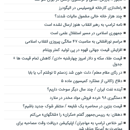
راه‌اندازی کارخانه فروسیلیس در الیگودرز
چند هزار خانه خالی مشمول مالیات شدند؟
نامه ترامپ به رهبر انقلاب هنوز ارسال نشده است
جمهوری اسلامی در مسیر استقلال علمی است
مراسم نورافشانی به مناسبت ۴۷ سالگی پیروزی انقلاب اسلامی
افزایش قیمت جهانی قهوه در پی تولید کمتر ویتنام
قیمت طلا، سکه و دلار امروز چهارشنبه ۱۰دی/ کاهش تمام قیمت ها +
جدول
در رثای مقام معلم/ دلت خون شد زدستم تا نوشتم آب یا بابا
دفاع زاکانی از عملکرد کمیسیون ماده ۵
آینده نفت ایران / چند سال دیگر سوخت داریم؟
دستگیری ۹۸ خرده فروش مواد مخدر در ملارد
قیمت بنزین در محاصره یک شایعه / منتظر شوک جدید باشیم؟
دهقان: به رییس‌جمهور گفتم «مکران» را «شانگهای» می‌کنم
تیر خلاص ترامپ به مهاجران/ اپلیکیشن دریافت وقت مصاحبه برای
مهاجرت به آمریکا حذف شد