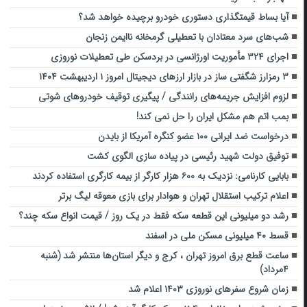
آیا بساط قیمتگذاری دستوری خودرو برچیده خواهد شد؟
شب‌های سرد معتادان با تعطیلی گرمخانه ناایمن زنجان
اجرای ۳۲۴ مأموریت اورژانسی در بردسکن طی تعطیلات نوروزی
۳ رمزارز شگفتی ساز در بازار ارز‌های دیجیتال امروز ۱ اردیبهشت ۱۴۰۴
لزوم افزایش جریمه‌های رانندگی / پیگیری توقیف خودروهای شوتی
بمب اتم هم مشکل ایران را حل نمی کند!
درخواست ضد ایرانی ۱۰۰ عضو کنگره آمریکا از بایدن
توفیق دولت شهید رئیسی در پیاده‌ سازی الگوی کشت
بابایی کارنامی: نزدیک به ۶۰۰ هزار کارگر از بیمه کارگری استفاده کردند
اعلام ترکیب استقلال تهران و هوادار برای بازی معوقه لیگ برتر
رشد دو میلیونی این قطعه سکه فقط در یک روز / قیمت انواع سکه چند؟
قسط ۴۰ میلیونی مسکن ملی در اسفند
ساعت قطع برق امروز تهران ، کرج و دیگر استان‌ها منتشر شد (شنبه
۴مرداد)
زمان شروع سفرهای نوروزی ۱۴۰۳ اعلام شد