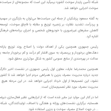
شبکه تأمین پایدار سوخت کشور» برمیآید این است که مجموعه‌ای از سیاست‌
سوخت اجرایی خواهد شد.
به گفته مسعود پزشکیان از جمله این سیاست‌ها می‌توان به بازنگری در سهم
و پردرآمد، تشدید نظارت بر زنجیره توزیع و مقابله با قاچاق سوخت، توسع
کاهش سفر‌های غیرضروری با خودرو‌های شخصی و اجرای برنامه‌های فرهنگی 
اشاره کرد.
رئیس جمهوری همچنین یکی از اهداف دولت را اصلاح روند توزیع یارانه
دهک‌های برخوردار و پرمصرف به سوی اقشار کم درآمد و کم برخوردار جامعه ب
عدالت در بهره‌مندی از منابع عمومی کشور به شکل موثرتری محقق شود.
همچنین محمدرضا عارف، معاون اول رئیس جمهوری در نشست اخیر «کارگروه
جدید درباره مدیریت مصرف بنزین با همراهی مردم اجرا خواهد شد تا کشور 
نشود، این تصمیم‌ها از اول خرداد اجرایی خواهد شد. در این مرحله هیچ ا
مدیریت مصرف مورد نظر تصمیم‌سازان است.
اما در کنار این موارد نیز مقرر شده است که از ابزار‌هایی نظیر فعال‌سازی دیپ
همسایه، برگزاری نشست‌های روزانه و هفتگی با اصناف، تولیدکنندگان، شبک
… در جهت اصلاح مصرف سوخت و بنزین استفاده شود.