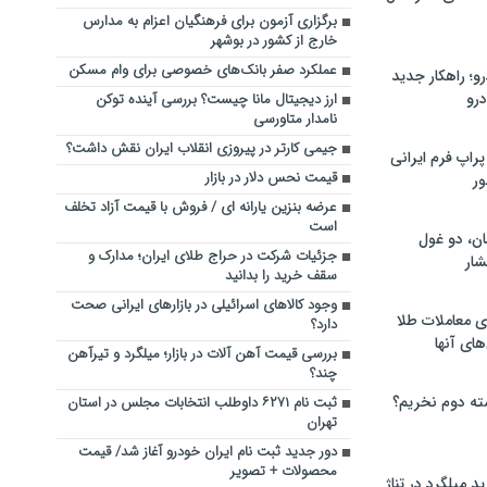
برگزاری آزمون برای فرهنگیان اعزام به مدارس
خارج از کشور در بوشهر
عملکرد صفر بانک‌های خصوصی برای وام مسکن
؛ راهکار جدید
رو
ارز دیجیتال مانا چیست؟ بررسی آینده توکن
نامدار متاورسی
جیمی کارتر در پیروزی انقلاب ایران نقش داشت؟
راپ فرم ایرانی
قیمت نحس دلار در بازار
ور
عرضه بنزین یارانه ای / فروش با قیمت آزاد تخلف
است
ان، دو غول
جزئیات شرکت در حراج طلای ایران؛ مدارک و
ار
سقف خرید را بدانید
وجود کالاهای اسرائیلی در بازارهای ایرانی صحت
ی معاملات طلا
دارد؟
های آنها
بررسی قیمت آهن‌ آلات در بازار؛ میلگرد و تیرآهن
چند؟
ته دوم نخریم؟
ثبت نام ۶۲۷۱ داوطلب انتخابات مجلس در استان
تهران
دور جدید ثبت نام ایران خودرو آغاز شد/ قیمت
محصولات + تصویر
 میلگرد در تناژ