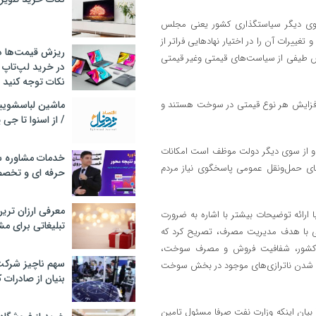
وی دیگر سیاستگذاری کشور یعنی مجلس
رات آن را در اختیار نهاد‌هایی فراتر از
ریزش قیمت‌ها در 
س طیفی از سیاست‌های قیمتی وغیر قیمتی
در خرید لپ‌تاپ 
نکات توجه کنید
افزایش هر نوع قیمتی در سوخت هستند و
/ از اسنوا تا جی
یرد و از سوی دیگر دولت موظف است امکانات
خدمات مشاوره سئ
های حمل‌ونقل عمومی پاسخگوی نیاز مردم
حرفه ای و تخص
معرفی ارزان تری
ائه توضیحات بیشتر با اشاره به ضرورت
تبلیغاتی برای مش
تی با هدف مدیریت مصرف، تصریح کرد که
 کشور، شفافیت فروش و مصرف سوخت،
سهم ناچیز شرک
رف شدن ناترازی‌های موجود در بخش سوخت
بنیان از صادرات 
 بیان اینکه وزارت نفت صرفا مسئول تامین