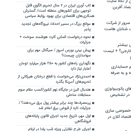
ن از نگاه سایت
تاب آوری ایران در ۷ سال تحریم الگوی قابل
صاد آفرین
توجهی برای کشورهای منطقه است/ گسترش
همکاری‌های اقتصادی برای بهبود روابط سیاسی
سرور از شرکت
موانع بزرگ در مسیر احداث نیروگاه‌های تجدید
 شتابان هاست
پذیر
نحوه درخواست المثنی کارت هوشمند سوخت +
جزئیات
ی بیشتر
پیش بینی بورس امروز / سیگنال مهم برای
خارجی؟ + لیست
سهامداران چیست؟
نگهداری راه‌های کشور به ۲۵۰ هزار میلیارد تومان
م حسابداری
اعتبار نیاز دارد
ه و به صرفه
احمدی‌نژاد می‌خواست با قطع درختان هیرکانی از
تحریم‌های آمریکا بگذرد
ای پاتوبیولوژی
هندبال البرز در جایگاه نهم کشور/کسب مقام سوم
 در تشخیص
مسابقات ساحلی
پرمصرف‌ها چند برابر بیشتر پول برق می‌دهند؟ /
جزئیات تازه از قبوض برق اعلام شد
خصوصی سازی
اول مهر، تاریخ جدید اجرای قانون پایانه‌های
تصاد کلان در
فروشگاهی
اجرای طرح نظارتی ویژه شب یلدا در ایلام