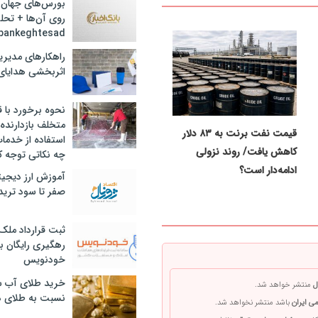
بورس‌های جهان 
روی آن‌ها + تحل
bankeghtesad
راهکارهای مدیری
اثربخشی هدایای 
نحوه برخورد با ق
متخلف بازدارنده
قیمت نفت برنت به ۸۳ دلار
استفاده از خدما
کاهش یافت/ روند نزولی
چه نکاتی توجه ک
ادامه‌دار است؟
آموزش ارز دیجیت
صفر تا سود ترید 
ثبت قرارداد ملک
رهگیری رایگان با
خودنویس
خرید طلای آب ش
ل
منتشر خواهد شد.
نسبت به طلای د
ی ایران
باشد منتشر نخواهد شد.