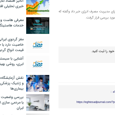
آنالیز اقتصاد کلا
خبری تحلیلی اقت
برای مدیریت مصرف انرژی خبر داد وگفته که
رد بررسی قرار گرفت.
معرفی هاست و 
خدمات هاستینگ
مغز گردوی ایران
خاصیت دارد یا 
قیمت انواع گردو
خود را ثبت کنید.
آشنایی با سیست
ابری، روشی بهین
نقش آزمایشگاه‌ه
و ژنتیک پزشکی
بیماری‌ها
ه :
بررسی وضعیت 
یا مردمی سازی اق
https://eghtesadjournal.com/?
ایران