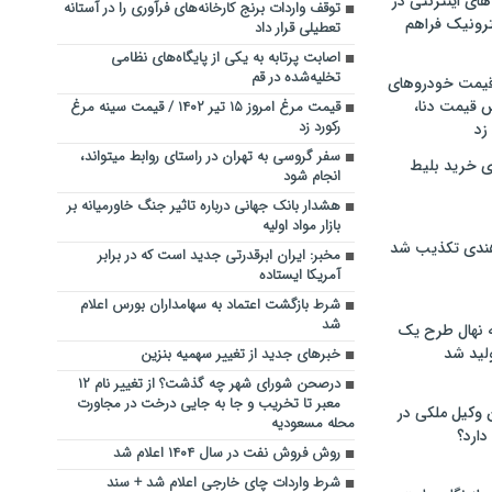
های اینترنتی در
توقف واردات برنج کارخانه‌های فرآوری را در آستانه
ترونیک فراهم
تعطیلی قرار داد
اصابت پرتابه به یکی از پایگاه‌های نظامی
تخلیه‌شده در قم
 قیمت خودروهای
 قیمت دنا،
قیمت مرغ امروز ۱۵ تیر ۱۴۰۲ / قیمت سینه مرغ
رکورد زد
 زد
سفر گروسی به تهران در راستای روابط می‎تواند،
ی خرید بلیط
انجام شود
هشدار بانک جهانی درباره تاثیر جنگ خاورمیانه بر
بازار مواد اولیه
هندی تکذیب شد
مخبر: ایران ابرقدرتی جدید است که در برابر
آمریکا ایستاده
شرط بازگشت اعتماد به سهامداران بورس اعلام
شد
له نهال طرح یک
لید شد
خبرهای جدید از تغییر سهمیه بنزین
درصحن شورای شهر چه گذشت؟ از تغییر نام ۱۲
معبر تا تخریب و جا به جایی درخت در مجاورت
ن وکیل ملکی در
محله مسعودیه
دارد؟
روش فروش نفت در سال ۱۴۰۴ اعلام شد
شرط واردات چای خارجی اعلام شد + سند