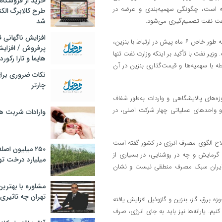
خرید از فروشگاه‌
 است، چگونگی سهمیه‌بندی و عرضه در
طرح کالابرگ الک
نعت نفت تصمیم‌گیری می‌شود.
شد
افزایش ناگهانی
وی با بیان اینکه تدابیری در این رابطه اتخاذ شده است، یادآور شده است که به طور خاص ۶ ماه پیش در ارتباط با بنزین،
پرفروش / افزایش
زیر نفت با تأکید بر اینکه وزارت نفت تنها
هایما و تارا رکورد
طه با سهمیه‌ها و قیمت‌گذاری بنزین در آن
نکات ضروری برا
چارتر
زه‌های پالایشگاهی و واردات به‌طور شفاف
 واحد‌های عملیاتی چهار شرکت اصلی، در
وارادات شربت 
لاح الگوی مصرف انرژی در کشور گفته است
۲۵۰ میلیون اص
 گرمایش و چه در روشنایی، در بسیاری از
میلیارد درخت تو
ر ایران سبک مصرف منطقی نیست و نشان
مشاوره با بهتری
تهران چه تاثیری 
ه برق، گاز، بنزین و گازوئیل افزایش یافته
 یارانه‌ها نیز باید به جای انرژی، صرف