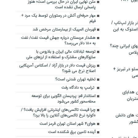
متن نهایی ایران در حال بررسی است؛ هنوز
پاسخی ارسال نشده است
مهار حرفه‌ای آتش در رستوران توسط یک مرد +
فیلم
بازار لپ‌تاپ /
استوک به این
قهرمان المپیک از بیمارستان مرخص شد
هشدار عربستان درباره جهش قیمت نفت/ نفت
به ۱۸۰ دلار می‌رسد؟
ماشین لباسشویی‎های ایرانی چند؟
توسعه تبادلات مالی ایران و بلاروس با
 پلاس
سازوکارهای مشترک و استفاده از ارزهای ملی
ریزش قیمت دلار در بازار آزاد / اسکناس آمریکایی
و در تبریز +
اصلاح نرخ می شود؟
صی
تخلیه تهران شدنی است؟
ترامپ به دادگاه رفت
ن هدایای
استاندار قم: پردیسان الگویی برای توسعه
تریان
محله‌محور کشور می‌شود
چرا قیمت‌ تاکسی‌های اینترنتی افزایش یافت؟ /
ت های دانش
«کولر» نرخ تاکسی‌های آنلاین را بالا برد؟
کشور
هوای۴ شهر استان تهران قرمز است
آینده تامین برق شکننده است