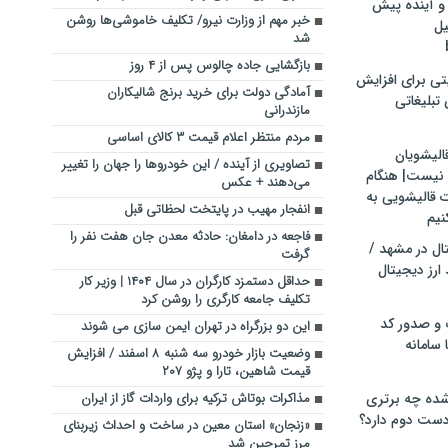
و آینده پیش
خبر مهم از وزارت نیرو/ تکلیف خاموشی‌ها روشن
یل
شد
بازگشایی جاده چالوس پس از ۴ روز
تی برای افزایش
آمادگی دولت برای خرید برنج شالیکاران
تبلیغاتی
مازندرانی
مردم منتظر اعلام قیمت ۳ کالای اساسی
الیشویان
تصاویری از آینده / این خودروها را جهان را تغییر
 نیست| هنگام
می‌دهند + عکس
ت قالیشویی به
انفجار مهیب در پایتخت لحظاتی قبل
نیم
فاجعه در دامغان: حادثه معدن جان هفت نفر را
ال در مشهد /
گرفت
ارز دیجیتال
حداقل دستمزد کارگران در سال ۱۴۰۴ | وزیر کار
تکلیف جامعه کارگری را روشن کرد
 و صدور کد
این دو بزرگراه در تهران ایمن سازی می شوند
 سامانه
وضعیت بازار خودرو سه شنبه ۸ اسفند / افزایش
قیمت شاهین، تارا و پژو ۲۰۷
ده چه برتری
مذاکرات بوتاش ترکیه برای واردات گاز از ایران
ست دوم دارد؟
«زنجان» استان معین در ساخت و احداث زیربنای
مرز تمرچین شد