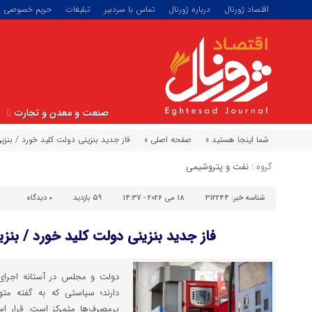
اقتصاد ژورنال
درباره ژورنال
تماس با سردبیر
تبلیغات
حریم خصوصی
صنعت و معدن و تجارت
شما اینجا هستید »
صفحه اصلی »
فاز جدید بنزینی دولت کلید خورد / بنزی
گروه :
نفت و پتروشیمی
شناسه خبر:
312244
18 می 2026 - 14:37
59 بازدید
۰
دیدگاه
فاز جدید بنزینی دولت کلید خورد / بنز
دولت و مجلس در آستانه اجرای فا
دارند؛ سیاستی که به گفته متو
پرمصرف‌ها متمرکز است. قرار اس