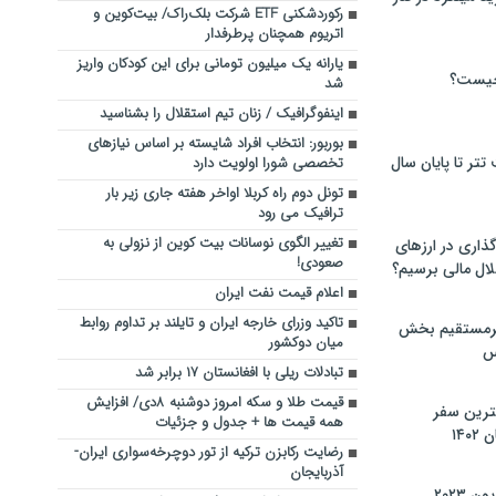
رکوردشکنی ETF شرکت بلک‌راک/ بیت‌کوین و
اتریوم همچنان پرطرفدار
یارانه یک میلیون تومانی برای این کودکان واریز
چیست؟
شد
اینفوگرافیک / زنان تیم استقلال را بشناسید
بوربور: انتخاب افراد شایسته بر اساس نیازهای
تر تا پایان سال
تخصصی شورا اولویت دارد
تونل دوم راه کربلا اواخر هفته جاری زیر بار
ترافیک می رود
تغییر الگوی نوسانات بیت‌ کوین از نزولی به
گذاری در ارزهای
صعودی!
لال مالی برسیم؟
اعلام قیمت نفت ایران
تاکید وزرای خارجه ایران و تایلند بر تداوم روابط
یرمستقیم بخش
میان دوکشور
س
تبادلات ریلی با افغانستان ۱۷ برابر شد
قیمت طلا و سکه امروز دوشنبه ۸دی/ افزایش
نترین سفر
همه قیمت ها + جدول و جزئیات
۱۴
رضایت رکابزن ترکیه از تور دوچرخه‌سواری ایران-
آذربایجان
 ۲۰۲۳