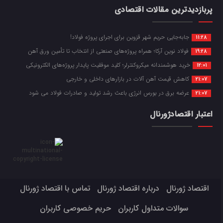
پربازدیدترین مقالات اقتصادی
جابه‌جایی حریم شهر قزوین برای اجرای پروژه فولاد!
11:28
فولاد نوین آرکا؛ همراه پروژه‌های صنعتی از انتخاب تا تأمین ورق آهن
19:28
خرید هوشمندانه میکروکنترلر؛ کلید موفقیت پایدار پروژه‌های الکترونیکی
12:01
کاهش قیمت آهن آلات در بازارهای داخلی و خارجی
21:07
عرضه برق در بورس انرژی باعث رشد تولید و صادرات فولاد می شود
21:07
اعتبار اقتصادژورنال
اقتصاد ژورنال
درباره اقتصاد ژورنال
تماس با اقتصاد ژورنال
سوالات متداول کاربران
حریم خصوصی کاربران