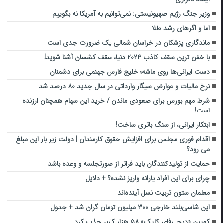
وزیر جنگ رژیم صهیونیستی: نمی‌توانیم به آمریکا نه بگوییم
اما و اگرهای رشد طلا
ماندگاری پزشکان در خراسان شمالی یک ضرورت جدی است
با خفن ترین سقف کاذب ۲۰۲۴ دنیا، سقف کشسان آشنا شوید!
دست ایرانی‌ها روی ماشه؛ خلیج فارس جهنمی برای دشمنان
نرخ مالیات و عوارض سیگار وارداتی در سال جدید ۸۰ درصد شد
شرط مهم بورس برای صعودی ماندن / خرید این سهام همچنان ارزنده
است!
ابتکار ایرانی، از سنگ باتری ساخت!
اقدام فوری مجلس برای افزایش حقوق کارمندان | دولت زیر بار این مبلغ
می رود؟
حمایت از تولیدکنندگان باید فراتر از صورتجلسه و وعده باشد
چرای برای این افراد یارانه واریز نشده؟ + دلایل
معلمان ستون تربیت نسل آینده‌اند
این شاسی‌بلند خارجی ۳۰۰ میلیون تومان گران شد + جدول
کمپین «دیجی‌فای‌ کلیک» ۵۸ هزار کاربر جذب کرد