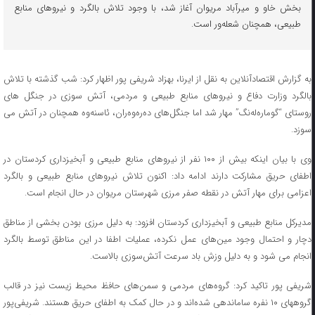
بخش خاو و میرآباد مریوان آغاز شد، با وجود تلاش بالگرد و نیروهای منابع
طبیعی، همچنان شعله‌ور است.
به گزارش اقتصادآنلاین به نقل از ایرنا، بهزاد شریفی پور اظهار کرد: شب گذشته با تلاش
بالگرد وزارت دفاع و نیروهای منابع طبیعی و مردمی، آتش سوزی در جنگل های
روستای “گوماره‌له‌نگ” مهار شد اما جنگل‌های دەرەوەران، ئاسنەوە همچنان در آتش می
سوزد.
وی با بیان اینکه بیش از ۱۰۰ نفر از نیروهای منابع طبیعی و آبخیزداری کردستان در
اطفای حریق مشارکت دارند ادامه داد: اکنون تلاش نیروهای منابع طبیعی و بالگرد
اعزامی برای مهار آتش در نقطه صفر مرزی شهرستان مریوان در حال انجام است.
مدیرکل منابع طبیعی و آبخیزداری کردستان افزود: به دلیل مرزی بودن بخشی از مناطق
دچار و احتمال وجود مین‌های عمل نکرده، عملیات اطفا در این مناطق توسط بالگرد
انجام می شود و به دلیل وزش باد سرعت آتش‌سوزی بالاست.
شریفی پور تاکید کرد: گروه‌های مردمی و سمن‌های حافظ محیط زیست نیز در قالب
گروههای ۱۰ نفره ساماندهی شده‌اند و در حال کمک به اطفای حریق هستند. شریفی‌پور