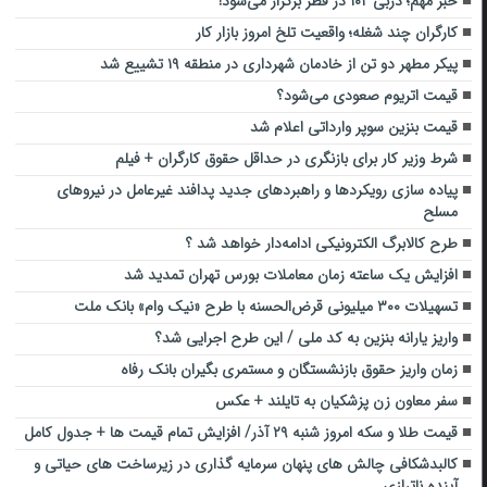
خبر مهم؛ دربی ۱۰۲ در قطر برگزار می‌شود!
کارگران چند شغله؛ واقعیت تلخ امروز بازار کار
پیکر مطهر دو تن از خادمان شهرداری در منطقه ۱۹ تشییع شد
قیمت اتریوم صعودی می‌شود؟
قیمت بنزین سوپر وارداتی اعلام شد
شرط وزیر کار برای بازنگری در حداقل حقوق کارگران + فیلم
پیاده سازی رویکردها و راهبردهای جدید پدافند غیرعامل در نیروهای
مسلح
طرح کالابرگ الکترونیکی ادامه‌دار خواهد شد ؟
افزایش یک ساعته زمان معاملات بورس تهران تمدید شد
تسهیلات ۳۰۰ میلیونی قرض‌الحسنه با طرح «نیک وام» بانک ملت
واریز یارانه بنزین به کد ملی / این طرح اجرایی شد؟
زمان واریز حقوق بازنشستگان و مستمری بگیران بانک رفاه
سفر معاون زن پزشکیان به تایلند + عکس
قیمت طلا و سکه امروز شنبه ۲۹ آذر/ افزایش تمام قیمت ها + جدول کامل
کالبدشکافی چالش های پنهان سرمایه گذاری در زیرساخت های حیاتی و
آینده ناترازی