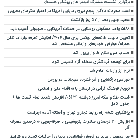
برگزاری نشست‌ مشترک انجمن‌های پزشکی هسته‌ای
اسناد محرمانه ناوگان پنجم نیروی دریایی آمریکا در اختیار هکرهای بحرینی
سعید جلیلی بعد از ۵۷ روز بازگشت
۵۱۸۹ واحد مسکونی روستایی در حملات آمریکایی ـ صهیونی آسیب دید
تعیین مالیات خانه‌های لوکس برای سال ۱۴۰۴/ افزایش تعرفه واردات تلفن
همراه/ عوارض خودرهای وارداتی مشخص شد
حساب سرپرستان خانوار پرپول شد
برای توسعه گردشگری منطقه آزاد تاسیس شود
نرخ ارز واردات اعلام شد
دوراهی بازگشایی و فنر فشرده هیجانات در بورس
ترویج فرهنگ قرآنی در لرستان با ۵ اقدام ملی و استانی
قیمت طلا و سکه امروز دوشنبه ۲۴ آذر/ افزایش شدید تمام قیمت ها +
جدول کامل
پزشکیان: نقشه راه روابط تجاری تهران و آستانه آماده اجراست
افزایش ۳۰ درصدی صادرات پتروشیمی با صرفه‌جویی ۵ درصدی مصرف
گاز
سه محصول سایپا در فروش فوق‌العاده پاییزی | جزئیات ثبت‌نام و شرایط