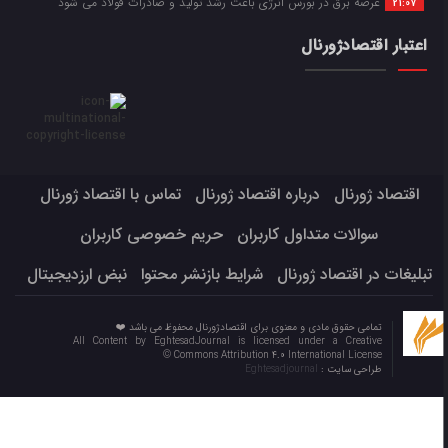
عرضه برق در بورس انرژی باعث رشد تولید و صادرات فولاد می شود
21:07
اعتبار اقتصادژورنال
اقتصاد ژورنال
درباره اقتصاد ژورنال
تماس با اقتصاد ژورنال
سوالات متداول کاربران
حریم خصوصی کاربران
تبلیغات در اقتصاد ژورنال
شرایط بازنشر محتوا
نبض ارزدیجیتال
تمامی حقوق مادی و معنوی برای اقتصادژورنال محفوظ می باشد ❤️
All Content by EghtesadJournal is licensed under a Creative
Commons Attribution 4.0 International License ©️
طراحی سایت :
Eghtesadjournal