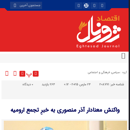
پ
گروه :
سیاسی، فرهنگی و اجتماعی
شناسه خبر:
208771
24 مارس 2025 - 0:12
264 بازدید
۰
دیدگاه
واکنش معنادار آذر منصوری به خبرِ تجمع ارومیه