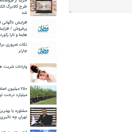
خرید از فروشگاه‌
طرح کالابرگ الک
شد
افزایش ناگهانی
پرفروش / افزایش
هایما و تارا رکورد
نکات ضروری برا
چارتر
وارادات شربت 
۲۵۰ میلیون اص
میلیارد درخت تو
مشاوره با بهتری
تهران چه تاثیری 