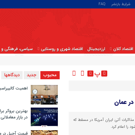
شرایط بازنشر
FAQ
اقتصاد کلان
ارزدیجیتال
اقتصاد شهری و روستایی
سیاسی، فرهنگی و ا
پ
محبوب
جدید
دیدگاهها
اهمیت کالیبراسی
در عمان
بهترین بروکر برا
در بازار معاملاتی
ذاکرات آتی ایران آمریکا در مسقط که
د را اعلام کرد.
قیمت آجیل در م