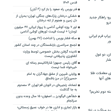
قدس ۱۴۰۴
فنر بورس راه صعود را باز کرد (۶ آبان)
خشکی درختان پارک‌های جنگلی تهران؛ بحران از
؛ راهکار جدید
دل زمین و هجوم از تنه درختان
رو
تور ۷ روزه کوشی آداسی با پرواز ایرانی ۴۷ میلیون
تومان! + لیست قیمت تورهای کوشی آداسی
راپ فرم ایرانی
سکه فشار بورس را انداخت (۲۷ بهمن)
ور
تجمع سرتاسری بازنشستگان در چند استان کشور
نادیده گرفتن بخش خصوصی توسط وزارت
ان، دو غول
کشاورزی پذیرفتنی نیست
ار
آقای رئیس جمهور! شارلاتانیسم رسانه ای
خیرخواه شما نیست
ی معاملات طلا
روایتی شیرین از عشق جهادگران به امام
های آنها
حسین(ع) در مرز باشماق
تصادف زنجیره‌ای در اتوبان قم-تهران ۱۶ مصدوم
به جا گذاشت
ته دوم نخریم؟
خط‌آهن الیگودرز ــ اصفهان؛ ۱۵ سال وعده بدون
سرانجام
بازار تجاری و اداری ها در خواب عمیق زمستانی؛
 میلگرد در تناژ