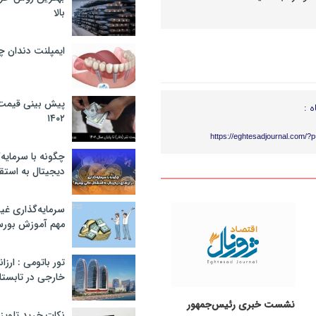
بالا
ایمپلنت دندان 
پیش بینی قیمت ت
ه :
۱۴۰۲
https://eghtesadjournal.com/?
چگونه با سرمایه‌
دیجیتال به استق
سرمایه‌گذاری غ
مهم آموزش بور
تور باتومی : ارزا
خارجی در تابستان ۰۲
نشست خبری رئیس‌جمهور
نکات خرید تلویزیون