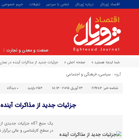
اقتصاد ژورنال
درباره ژورنال
تماس با سردبیر
تبلیغات
حریم خصوصی
صنعت و معدن و تجارت
شما اینجا هستید »
صفحه اصلی »
جزئیات جدید از مذاکرات آینده در عمان
گروه :
سیاسی، فرهنگی و اجتماعی
شناسه خبر:
219284
23 آوریل 2025 - 18:13
254 بازدید
۰
دیدگاه
جزئیات جدید از مذاکرات آینده 
یک منبع آگاه جزئیات جدیدی از م
در سطح کارشناسی و عالی برگزار شو