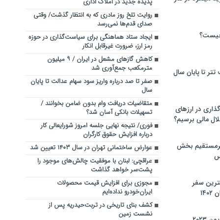
پدیده جدید در املاک اداری
روایت تلخ روز مادری که به انتظار گذشت/ وقتی
صدای قدم‌ها نمی‌رسد
چیست؟
ایجاد ستاد هماهنگی برای سیاست‌گذاری در حوزه
رمز ارز، ضرورت غیرقابل انکار
کاهش گازهای مشعل در ایران / ۹ میلیون
مترمکعب جمع‌آوری شد
تر تا پایان سال
صفر تا صد درباره واریز سود سهام عدالت تا پایان
سال
متقاضیات دریافت وام بدون ضامن بخوانند /
گذاری در ارزهای
تسهیلات بانکی آسان شد؟
لال مالی برسیم؟
فوری/ نتیجه نهایی جلسه امروز شورایعالی کار
درباره افزایش حقوق کارگران
یرمستقیم بخش
عوارض ساختمانی تهران در سال ۱۴۰۳ تعیین شد
س
عراقچی: لبنان با موفقیت چالش‌های موجود را
پشت‌سر خواهد گذاشت
نترین سفر
مجوزی برای افزایش قیمت محصولات
ایران‌خودرو نداده‌ایم
۱۴
کشف بنای تاریخی در تربت‌حیدریه پس از
نشست زمین
 ۲۰۲۳