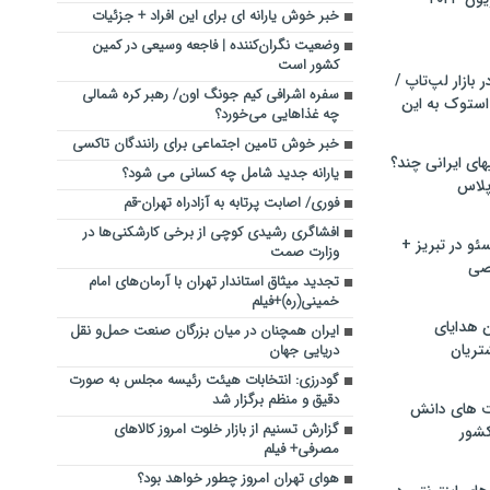
خبر خوش یارانه ای برای این افراد + جزئیات
وضعیت نگران‌کننده | فاجعه وسیعی در کمین
کشور است
بازار لپ‌تاپ /
سفره اشرافی کیم جونگ اون/ رهبر کره شمالی
استوک به این
چه غذا‌هایی می‌خورد؟
خبر خوش تامین اجتماعی برای رانندگان تاکسی
ماشین لباسشویی‎های ایرانی چند؟
یارانه جدید شامل چه کسانی می شود؟
 پلاس
فوری/ اصابت پرتابه به آزادراه تهران-قم
افشاگری رشیدی کوچی از برخی کارشکنی‌ها در
و در تبریز +
وزارت صمت
صی
تجدید میثاق استاندار تهران با آرمان‌های امام
خمینی(ره)+فیلم
ن هدایای
ایران همچنان در میان بزرگان صنعت حمل‌و نقل
تریان
دریایی جهان
گودرزی: انتخابات هیئت رئیسه مجلس به صورت
دقیق و منظم برگزار شد
ت های دانش
گزارش تسنیم از بازار خلوت امروز کالاهای
کشور
مصرفی+ فیلم
هوای تهران امروز چطور خواهد بود؟