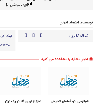
[کل:
0
میانگین:
0
]
نویسنده:
اقتصاد آنلاین
اشتراک گذاری :
لینک کوتا
p=219284
📰 اخبار مشابه را مشاهده می کنید
علم‌الهدی: دو گفتمان انحرافی
دفاع از ایران گاه در یک تیتر