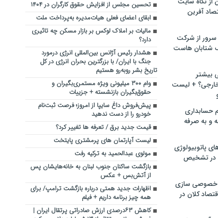
ن از نگاه سایت
تحسین مجلس از افزایش حقوق کارگران در ۱۴۰۴
صاد آفرین
ابقای اعضای فعلی هیات‌مدیره به‌پرداخت ملت
مالیات بر املاک لوکس بر بازار مسکن چه تاثیری
سرور از شرکت
دارد؟
 شتابان هاست
هشدار رئیس آژانس بین‌المللی انرژی درمورد
جنگ با ایران/ با بزرگترین بحران انرژی در کل
تاریخ بشر روبه‌رو هستیم
ی بیشتر
وام ۳۰۰ میلیونی ویژه مستمری‌بگیران و
خارجی؟ + لیست
حقوق‌بگیران بازنشسته + جزییات
پیش‌فروش داغ سایپا از امروز؛ فرصت ثبت‌نام
م حسابداری
خودرو را از دست ندهید
ه و به صرفه
قیمت جدید برق / تعرفه ها تغییر کرد؟
لیست آپارتمان های پرمشتری پایتخت
ای پاتوبیولوژی
مولوی عبدالحمید به ترکیه رفت
 در تشخیص
بازگشت ساکنان جنوب لبنان به خانه‌هایشان پس
از آتش‌بس + عکس
خصوصی سازی
اظهارات جدید همتی درباره بازگشت ترامپ/ برای
تصاد کلان در
همه چیز برنامه داریم + فیلم
کاهش ۶۳درصدی ارزش صادراتی پرتقال ایران |