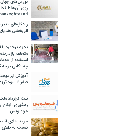
بورس‌های جهان 
روی آن‌ها + تحل
bankeghtesad
راهکارهای مدیری
اثربخشی هدایای 
نحوه برخورد با ق
متخلف بازدارنده
استفاده از خدما
چه نکاتی توجه ک
آموزش ارز دیجیت
صفر تا سود ترید 
ثبت قرارداد ملک
رهگیری رایگان با
خودنویس
خرید طلای آب ش
نسبت به طلای د