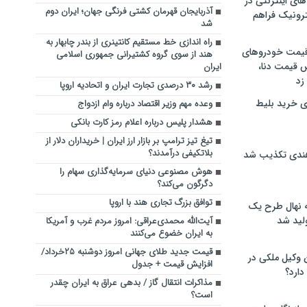
های اینترنتی در
آذربایجان قهرمان کشتی فرنگی جهان؛ ایران دوم
ترونیک فراهم
شد
راه اندازی خط مستقیم کانتینری از بندر چابهار به
 قیمت خودروهای
هند از سوی گروه کشتیرانی جمهوری اسلامی
 قیمت دنا،
ایران
 زد
رشد ۳۰ درصدی تجارت ایران و اتحادیه اروپا
ی خرید بلیط
وعده مهم وزیر اقتصاد درباره وام ازدواج
هشدار پلیس درباره اعلام رمز کارت بانکی
تیغ تیز ترامپ بر بازار ارز ایران | خریداران دلار از
بلاتکیفی درآمدند؟
هندی تکذیب شد
هوش مصنوعی دنیای سرمایه‌گذاری سهام را
دگرگون می‌کند؟
توافق بزرگ تجاری هند با اروپا
له نهال طرح یک
لید شد
آیت‌الله محمدی‌عراقی: امروز مردم غرب و آمریکا
به ایران خضوع می‌کنند‌
قیمت جدید طلای جهانی امروز دوشنبه ۲۵خرداد/
ن وکیل ملکی در
افزایش قیمت + جدول
دارد؟
مذاکرات انتقال گاز / بدهی عراق به ایران چقدر
است؟