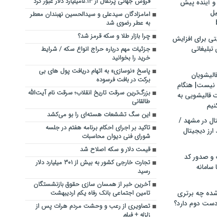
فروش جهانی پرتقال از ۵.۱۳میلیارد دلار عبور کرد
و آینده پیش
یل
امامزادگان سیدعلی و سیدالحسین نهبندان معطر
به عطر رضوی شد
چرا بازار طلا و سکه قرمز شد؟
تی برای افزایش
تبلیغاتی
جزئیات مهم درباره حراج انواع سکه / شرایط
خرید را بخوانید
پاسخ «نوسازی» به اتهام دریافت پول های بی
الیشویان
برکت در بافت فرسوده
 نیست| هنگام
بزرگ‌ترین سرقت تاریخ انقلاب؛ سرقت نام آیت‌الله
ت قالیشویی به
طالقانی
نیم
این سگ تششعات هسته‌ای را بو می‌کشد
ال در مشهد /
تاکید بر اجرای احکام برنامه هفتم در جلسه
ارز دیجیتال
شورای فنی دیوان محاسبات
قیمت دلار و سکه اصلاح شد
 و صدور کد
تجارت خارجی کشور به بیش از ۳۰۱ میلیارد دلار
 سامانه
رسید
آخرین خبر از همسان سازی حقوق بازنشستگان
ده چه برتری
تامین اجتماعی بانک رفاه یکم اردیبهشت
ست دوم دارد؟
تصاویری از رعب و وحشت مردم هرات پس از
زلزله + فیلم