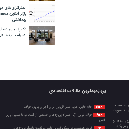
استراتژی‌های مو
بازار آنلاین محص
بهداشتی
دکوراسیون داخل
همراه با ایده ها
پربازدیدترین مقالات اقتصادی
جهان است.
جابه‌جایی حریم شهر قزوین برای اجرای پروژه فولاد!
11:28
را به صورت
فولاد نوین آرکا؛ همراه پروژه‌های صنعتی از انتخاب تا تأمین ورق
19:28
آهن
زنامه‌ها و
 می‌کند.
خرید هوشمندانه میکروکنترلر؛ کلید موفقیت پایدار پروژه‌های
12:01