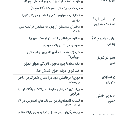
بازدید استاندار البرز از اردوی تیم ملی چوگان
قیمت جدید دلار اعلام شد (۲۴ مرداد)
تخلیه یک میلیون کالای اساسی در بندر شهید
بازار لپ‌تاپ /
رجایی
استوک به این
دختران مسلمان از ورود به مدارس فرانسه منع
شدند
ماشین لباسشویی‎های ایرانی چند؟
ستاره سرشناس النصر در لیست خروج!
 پلاس
سیطره دولت بر بانک مرکزی
خودزنی به سبک آمریکا/ یورو جای دلار را
می‌گیرد؟
و در تبریز +
صی
یک معادلهْ پنج مجهولِ آلودگی هوای تهران
خبر فوری درباره حراج شمش طلا
ن هدایای
فوری/ برخاستن دود در آسمان شهر تبریز؛ ماجرا
تریان
چیست؟
پیام تبریک وزرای خارجه سریلانکا و بنگلادش به
عراقچی
ت های دانش
قیمت اقتصادی‌ترین لپ‌تاپ‌های ایسوس در ۲۸
کشور
اسفند ۱۴۰۲
یارانه بگیران بخوانند | از کجا بفهمیم یارانه نقدی