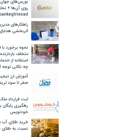
بورس‌های جهان 
روی آن‌ها + تحل
bankeghtesad
راهکارهای مدیری
اثربخشی هدایای 
نحوه برخورد با ق
متخلف بازدارنده
استفاده از خدما
چه نکاتی توجه ک
آموزش ارز دیجیت
صفر تا سود ترید 
ثبت قرارداد ملک
رهگیری رایگان با
خودنویس
خرید طلای آب ش
نسبت به طلای د