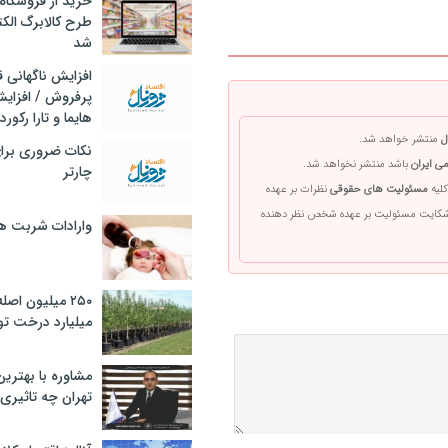
خرید از فروشگاه‌
طرح کالابرگ الک
شد
افزایش ناگهانی
پرفروش / افزایش
هایما و تارا رکورد
ل
منتشر خواهد شد.
نکات ضروری برا
ی ایران
باشد منتشر نخواهد شد.
چارتر
کلیه
مسئولیت های حقوقی
نظرات بر عهده
 شکایت مسئولیت بر عهده شخص نظر دهنده
وارادات شربت 
۲۵۰ میلیون اص
میلیارد درخت تو
مشاوره با بهتری
تهران چه تاثیری 