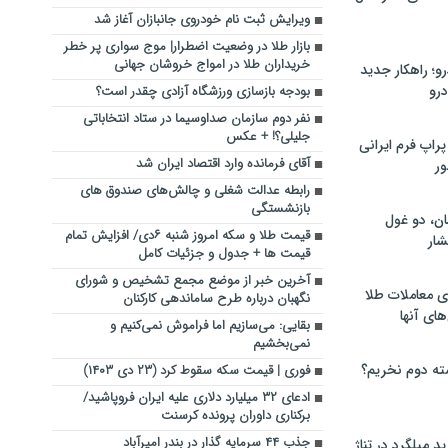
ویرایش ثبت نام خودروی جانبازان آغاز شد
بازار طلا در وضعیت اضطرار| موج سواری پر خطر
خریداران طلا در امواج خروشان جهانی
؛ راهکار جدید
رو
بودجه بازسازی ورزشگاه آزادی چقدر است؟‌
نفر دوم سازمان صداوسیما در ستاد انتخاباتی
جلیلی؟! + عکس
راپ فرم ایرانی
آقای فرمانده وارد اقتصاد ایران شد
ور
رابطه عدالت شغلی و چالش‌های صندوق های
بازنشستگی
ان، دو غول
قیمت طلا و سکه امروز شنبه ۶دی/ افزایش تمام
ار
قیمت ها + جدول و جزئیات کامل
آخرین خبر از موضع مجمع تشخیص و شورای
ی معاملات طلا
نگهبان درباره طرح ساماندهی کارکنان
های آنها
بقایی: می‌سازیم اما فراموش نمی‌کنیم و
نمی‌بخشیم
ته دوم نخریم؟
فوری | قیمت سکه سقوط کرد (۲۳ دی ۱۴۰۳)
ادعای ۳۲ میلیارد دلاری علیه ایران فروپاشید/
برکناری داوران پرونده کرسنت
جذب ۴۴ سرمایه گذار در بندر امیرآباد
 میلگرد در تناژ