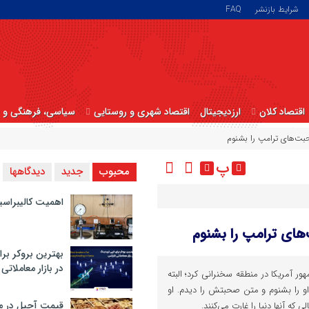
شرایط بازنشر
FAQ
اقتصاد کلان
ارزدیجیتال
اقتصاد شهری و روستایی
سیاسی، فرهنگی و ا
بت‌های ترامپ را بشنوم
پ
محبوب
جدید
دیدگاهها
اهمیت کالیبراسی
های ترامپ را بشنوم
بهترین بروکر برا
در بازار معاملاتی
آمریکا در منطقه سخنرانی کرد؛ البته
 را بشنوم و متن صحبتش را دیدم. او
قیمت آجیل در م
ی که آنها دنیا را غارت می‌کنند.