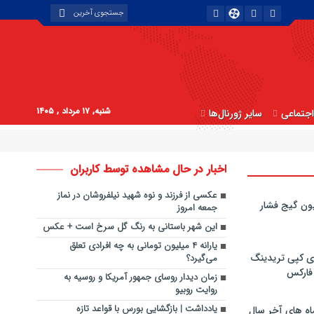
شنبه, ۱۷ مرداد , ۱۴۰۵
جتماعی
سایر ژورنال‌ها
اخبار در حال مشاهده توسط کاربران
عکسی از فرزند و نوه شهید نیلفروشان در نماز
ون گیج فشار
جمعه امروز
این شهر باستانی به رنگ گل سرخ است + عکس
یارانه ۴ میلیون تومانی به چه افرادی تعلق
ی کپی‌ تریدینگ
می‌گیرد؟
 فارکس
زمان دیدار روسای جمهور آمریکا و روسیه به
روایت روبیو
یادداشت | بازگشایی بورس با قواعد تازه
اه های آخر سال