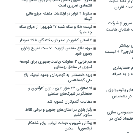
قادری: تسهیل فضای کسب‌وکار برای تحقق رشد
ن از نگاه سایت
اقتصادی ضروری است
صاد آفرین
سقوط ۴‌ کولبر در ارتفاعات منطقه مرزی‌هانی
گرمله
سرور از شرکت
قیمت طلا و سکه شنبه ۱۷ شهریور | از حراج سکه
 شتابان هاست
چه خبر؟
۴ استان کشور در صدر تولیدکنندگان طلا+ نمودار
ی بیشتر
موزه دفاع مقدس اولویت نخست تفریح زائران
خارجی؟ + لیست
رضوی شود
هم‌افزایی ۲ معاونت ریاست‌جمهوری برای توسعه
فناوری در مناطق روستایی
م حسابداری
ه و به صرفه
ورود دادستانی به گودبرداری جدید نزدیک باغ
ملی گیاه‌شناسی
اشتغالزایی ۴۲ هزار نفری بانوان کارآفرین و
ای پاتوبیولوژی
صنعتگر در شهرک‌های صنعتی
 در تشخیص
مطالبات گندم‌کاران تسویه شد
رگبار باران در استان‌های جنوبی و برخی نقاط
خصوصی سازی
مرکزی کشور
تصاد کلان در
بوگاتی شیرون، دوخت ایرانی برای شاهکار
فرانسوی! + عکس