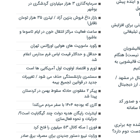
و آینده پیش
سرمایه‌گذاری ۳ هزار میلیاردی گردشگری در
یل
بوشهر
بازار داغ فروش بنزین آزاد / لیتری ۳۵ هزار تومان
ناقابل!
تی برای افزایش
تبلیغاتی
ساعت فعالیت مراکز انتقال خون در ایام تاسوعا و
عاشورا
رکورد ماموریت های هوایی اورژانس تهران
الیشویان
حداقل و حداکثر قیمت لباس فرم مدارس اعلام
 نیست| هنگام
شد
ت قالیشویی به
نیم
تورم و اقتصاد اولویت اول آمریکایی ها است
مستمری بازنشستگی حذف می شود / تغییرات
ال در مشهد /
جدید در قوانین تجمیع بیمه
ارز دیجیتال
پیکر ۲ مفقودی حادثه سقوط بهمن در کردستان
پیدا شد
 و صدور کد
کاری که بودجه ۱۴۰۴ با سفر مردم می‌کند!
 سامانه
اینترنت رایگان هدیه دولت چند گیگابایت است؟/
جزئیات و نحوه فعال‌سازی
ده چه برتری
فوری | سکه کانال ۵۳ میلیون را فتح کرد
ست دوم دارد؟
وزارت نیرو دستور جدیدی برای مصرف برق صادر