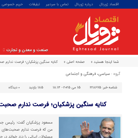
اقتصاد ژورنال
درباره ژورنال
تماس با سردبیر
تبلیغات
حریم خصوصی
صنعت و معدن و تجارت
شما اینجا هستید »
صفحه اصلی »
کنایه سنگین پزشکیان؛ فرصت ندارم صح
گروه :
سیاسی، فرهنگی و اجتماعی
شناسه خبر:
228675
15 می 2025 - 18:14
185 بازدید
۰
دیدگاه
کنایه سنگین پزشکیان؛ فرصت ندارم صحبت‌
مسعود پزشکیان گفت: رئیس جمهور 
من که فرصت ندارم صحبت‌های او
مسئولان ایرانی را دزد خواند در حال