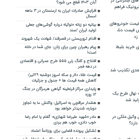
های اینترنتی در
آبان ۱۴۰۳ قطع می شود؟
ترونیک فراهم
افزایش صادرات ایران به ارمنستان در ۳ ماهه
امسال
 قیمت خودروهای
بیانیه دو زبانه «نوکیا» درباره گوشی‌های جعلی
 قیمت دنا،
تولید ایران /سند
 زد
اقدام تروریستی در قصرقند/ شهادت یک شهروند
ی خرید بلیط
پیام رهبران چین برای زنان: جای شما در خانه
است!
افتتاح و کلنگ زنی ۵۵۵ طرح عمرانی و اقتصادی
در دهه فجر
هندی تکذیب شد
قیمت طلا، دلار و سکه امروز دوشنبه ۲۹تیر/
کاهش همه قیمت ها + جدول و جزئیات
پایداری مراکز قرنطینه گیاهی هرمزگان در جنگ
له نهال طرح یک
۱۲ روزه
لید شد
هشدار عراقچی به اسرائیل: واکنش ما به تجاوز
دوباره، شدیدتر خواهد بود
ن وکیل ملکی در
مادر «شهید علیرضا شهبازی»: گفتم یا امام رضا
خوب دادی، خوب هم بردی
دارد؟
تشکیل پرونده قضایی برای روزنامهٔ اعتماد