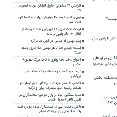
افزایش ۱۴ میلیونی حقوق کارکنان دولت تصویب
شد
فوری؛ شرایط وام ۳۰ میلیونی برای بازنشستگان
چیست؟
اعلام شد
قیمت نفت امروز ۲۸ فروردین ۱۴۰۵/ برنت از
کانال ۱۰۰ دلار پایین‌تر ماند
تر تا پایان سال
پیام مهمی که عباس عراقچی صادر کرد
قیمت جهانی طلا / هر اونس طلا امروز جمعه
چند؟
گذاری در ارزهای
ازدواج دختر رضا پهلوی با تاجر بزرگ یهودی+
لال مالی برسیم؟
عکس
غیبت ذوب‌آهن در معاملات یک هفته اخیر
تیرآهن
یرمستقیم بخش
س
انتخاب ۲ عضو هیئت نمایندگان اتاق کرمان در
هیئت رئیسه اتاق مشترک ایران و ترکیه
سایه سنگین ابهام بر بازار خودرو؛ معامله‌گران در
نترین سفر
نقش ناظر +جدول قیمت
۱۴
بارش رحمت الهی در سیستان/ مردم دوباره امید
را در قطره‌های باران یافتند+فیلم
 ۲۰۲۳