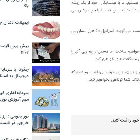
 هستیم. ما با همسایگان خود از یک ریشه
بالا
یشه ندارند، ولی به ما ایرانیان توهین می
ایمپلنت دندان 
پزشکیان خاطر نشان کرد: بهترین دانشمندان ما را ترور کردند بعد به ما تروریست می گویند. اسرائیل ۶۰ هزار انسان بی
پیش بینی قیمت ت
اهیم ساخت. ما مشکل داریم ولی آنها را
۱۴۰۲
ن مشکلات عبور خواهیم کرد.
چگونه با سرمایه‌
برتری برای خود نمی‌دانم. شرمنده‌ام که
دیجیتال به استق
کلات شما کوتاهی نخواهیم کرد.
سرمایه‌گذاری غ
مهم آموزش بور
تور باتومی : ارزا
خود را ثبت کنید.
خارجی در تابستان ۰۲
نکات خرید تلویزیون