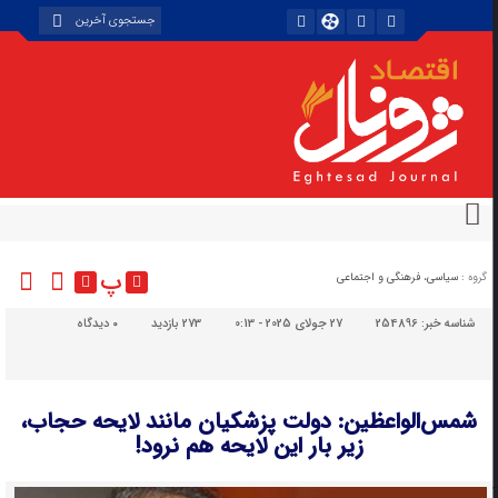
پ
گروه :
سیاسی، فرهنگی و اجتماعی
شناسه خبر:
254896
27 جولای 2025 - 0:13
273 بازدید
۰
دیدگاه
شمس‌الواعظین: دولت پزشکیان مانند لایحه حجاب،
زیر بار این لایحه هم نرود!