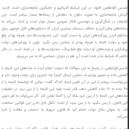
شمس الواعظین افزود: در این شرایط آلترناتیو و جایگزین شایعه‌سازی است. قدرت
گردش شایعه‌سازی به صورت دهان به دهانش از رسانه‌ها بسیار بیشتر است. این
شایعات در شکل‌گیری و مهندسی افکار عمومی بسیار موثر است و کمک می‌کند به
رسانه‌های وطن‌گریز و مخالف سیستم سیاسی ایران که دستاویز‌های قابل توجهی برای
محکوم کردن رویکرد‌های ایران به دست آورند. این محدودیت‌ها باید هرچه زودتر رفع
شود و دولت لایحه را هرچه زودتر از مجلس پس بگیرد. چون با رویکرد‌های دولت
پزشکیان و وعده‌های او درباره رفع فیلترینگ، محدودیت‌ها و… در تضاد است. در حال
حاضر که شرایط بدتر شده است آن هم در دوران حساسی که به سر می‌بریم.
شمس‌الواعظین در پاسخ به این سوالات که «دولت اعلام کرده ما ماده‌های این لایحه را
کاهش داده و مجبور بودیم به مجلس ارسال کنیم؟ چه اجباری برای دولت وجود دارد و
می‌توانست بیشتر از این در آن تغییر ایجاد کند؟»، گفت: دولتی که توانسته لایحه را از
۴۰ ماده به ۲۰ ماده کاهش دهد، قادر است بقیه این لایحه را از بین ببرد. در حقیقت
ماده‌های این لایحه را از بین نَبَرد بلکه آن را کاملاً نقض کند. اگر نمی‌تواند به هر دلیلی
این قانون را پس بگیرد یا از بین ببرد، از تحت تکفل قرار دادن این قوانین ممانعت
کند. به عنوان مثال دولت اعلام کرد که قانون مربوط به «حجاب و عفاف» را اجرا
نمی‌کند.
وی در پایان گفت: به این لایحه هم مانند همان قانون نگاه کند. دولت باید به