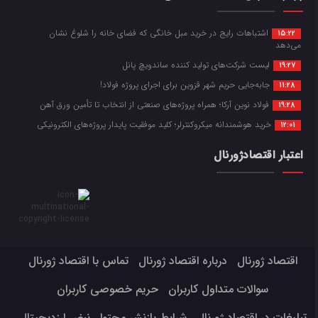
اشتباهات رایج در خرید مبل خانگی که فضای خانه را شلوغ نشان
15:22
می‌دهد
لیست شرکت‌های تولید کننده ساندویچ پانل
19:27
جابه‌جایی حریم شهر قزوین برای اجرای پروژه فولاد!
11:28
فولاد نوین آرکا؛ همراه پروژه‌های صنعتی از انتخاب تا تأمین ورق آهن
19:28
خرید هوشمندانه میکروکنترلر؛ کلید موفقیت پایدار پروژه‌های الکترونیکی
12:01
اعتبار اقتصادژورنال
اقتصاد ژورنال
درباره اقتصاد ژورنال
تماس با اقتصاد ژورنال
سوالات متداول کاربران
حریم خصوصی کاربران
تبلیغات در اقتصاد ژورنال
شرایط بازنشر محتوا
نبض ارزدیجیتال