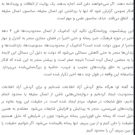
ادامه دهند. اگر نمی‌خواهند دفن کنند اجازه بدهند یک روایت از اتفاقات و رویداد‌ها به
افکار عمومی گزارش شود که تنها با برداشتن تور اعمال سلیقه، سانسور، اعمال سلیقه
و… اتفاق می‌افتد. حذف سانسور علمی و مهم است.
این پیشکسوت روزنامه‌نگاری تاکید کرد: کدام‌یک از اعمال محدودیت‌ها طی ۴ دهه
اخیر در حوزه فرهنگ، خبر، رسانه و حتی اخیراً در فضای مجازی منجر به کنترل و مهار
ماجرا از سوی دولت شده است؟ کدام‌یک از محدودیت‌ها، ممنوعیت‌ها، بازداشت‌ها و
زندان‌ها منجر به حتی کاهش مسائلی می‌شود که دولت به دلیل آن مسائل این لایحه
را به مجلس ارسال کرده است؟ نتیجه صفر است و بیشتر منجر به این شده که افکار
عمومی به خلق روایت‌های عجیب و غریب، حاشیه و بزرگ‌نمایی‌شده می‌پردازد.
متاسفانه این واقعه در طول چند دهه اخیر تکرار شده است.
به گفته او؛ هرگاه مانع گردش آزاد اطلاعات شده‌ایم و برای گردش آزاد اطلاعات
محدودیت ایجاد کرده‌ایم و دروازه‌بانی‌هایی ناشی از اعمال سلیقه یا محدود انجام
دادیم، خلق شایعات در صفوف مردم ایجاد شده است. در حقیقت این رویه علاوه بر
روایت‌های غیررسمی، منجر به پیدایش و افزایش شایعات می‌شود. معتقدم به همین
دلیل است که رسانه ملی قوی‌ترین رسانه می‌شود؛ چون در شرایطی که مایل هستیم
حقیقت را دفن کنیم و از بین ببریم، تنها رسانه باقیمانده می‌شود. اگر نتوانیم حقیقت را
از بین ببریم، آن را محدود کنیم.