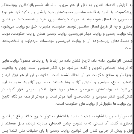
به گزارش اقتصاد آنلاین به نقل از هم میهن، ماشاالله شمس‌الواعظین روزنامه‌نگار
پیشکسوت، با اشاره به قاعده سانسور صحبت‌های خود را شروع و تاکید کرد: هر نوع
سانسوری که اعمال شود؛ چه به صورت خودسانسوری افراد و شخصیت‌ها در فضای
مجازی و چه از طریق اعمال سانسور توسط حکومت، منجر به خلق دو روایت می‌شود؛
یک روایت رسمی و روایت دیگر غیررسمی. روایت رسمی همان روایت حکومت، دولت
و دستگاه‌های زیرمجموعه آن و روایت غیررسمی موسسات مردم‌نهاد و شخصیت‌ها
است.
شمس الواعظین ادامه داد: تاریخ نشان داده در ارتباط با روایت‌ها معمولاً روایت‌هایی
که از بدنه اجتماعی تدوین و گفته می‌شود مورد افکار عمومی است. چون به واقعیت
نزدیک‌تر و منافع حکومت در آن لحاظ نشده است. علاوه بر آن از هر نوع قید و
بند‌های منفع، سیاسی و امنیتی آزاد و رها هستند. تمام این آزادی‌ها منجر به این
می‌شود که روایت‌های غیررسمی بیشتر مورد قبول افکار عمومی قرار گیرد، در
شکل‌گیری افکار عمومی و انتخاب‌های آنها موثر است و مهم‌تر از همه در نگاه تاریخ
این روایت‌ها مقبول‌تر از روایت‌های حکومت است.
شمس‌الواعظین با اشاره به «لایحه مقابله با انتشار محتوای خبری خلاف واقع در فضای
مجازی»، گفت: آیا کسانی که به تدوین چنین لایحه‌ای مبادرت کردند، مایل هستند از
قبل و پیش از اجرایی شدن این قوانین روایت رسمی را پای حقیقت دفن کنند؟ پس