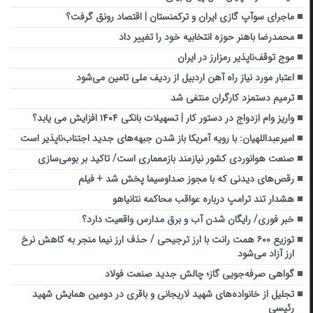
ماجرای سوآپ گازی ایران و ترکمنستان | اقتصاد رونق گرفت؟
محمدرضا باهنر حوزه انتخابیه خود را تغییر داد
موج توقف‌ناپذیر رمزارز در ایران
اعتبار مورد نیاز راه آهن اردبیل از ردیف ملی تامین می‌شود
ترمیم دستمزد کارگران منتفی شد
واریز وام ازدواج در دستور کار | تسهیلات بانکی ۱۴۰۴ افزایش می یابد؟
امیرعبداللهیان: با رویه آمریکا باز شدن جبهه‌های جدید اجتناب‌ناپذیر است
صنعت هوانوردی کشور نیازمند بازمعماری است/ تاکید بر بومی‌سازی
رقص‌های دیدنی که با مجوز صداوسیما پخش شد + فیلم
هشدار تند ترامپ درباره عواقب محاکمه نتانیاهو
خبر فوری/ رایگان شدن آب و برق مدارس واقعیت دارد؟
توزیع ۶۰۰ همت رانت با ارز ترجیحی / حذف ارز نیما منجر به کاهش نرخ
ارز آزاد می‌شود
گواهی صرفه‌جویی گاز؛ چالش جدید صنعت فولاد
تجلیل از خانواده‌های شهید لاریجانی و باقری در دومین همایش شهید
رئیسی