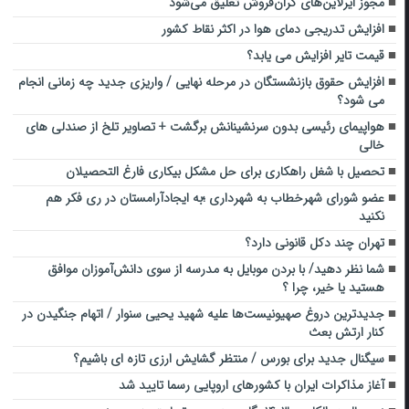
مجوز ایرلاین‌های گران‌فروش تعلیق می‌شود
افزایش تدریجی دمای هوا در اکثر نقاط کشور
قیمت تایر افزایش می یابد؟
افزایش حقوق بازنشستگان در مرحله نهایی / واریزی جدید چه زمانی انجام
می شود؟
هواپیمای رئیسی بدون سرنشینانش برگشت + تصاویر تلخ از صندلی های
خالی
تحصیل با شغل راهکاری برای حل مشکل بیکاری فارغ التحصیلان
عضو شورای شهرخطاب به شهرداری ؛به ایجادآرامستان در ری فکر هم
نکنید
تهران چند دکل قانونی دارد؟
شما نظر دهید/ با بردن موبایل به مدرسه از سوی دانش‌آموزان موافق
هستید یا خیر، چرا ؟
جدیدترین دروغ صهیونیست‌ها علیه شهید یحیی سنوار / اتهام جنگیدن در
کنار ارتش بعث
سیگنال جدید برای بورس / منتظر گشایش ارزی تازه ای باشیم؟
آغاز مذاکرات ایران با کشورهای اروپایی رسما تایید شد