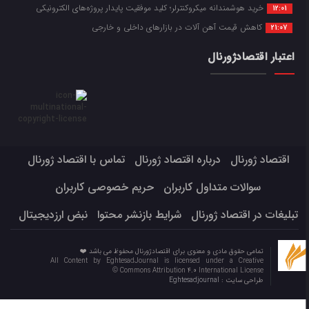
خرید هوشمندانه میکروکنترلر؛ کلید موفقیت پایدار پروژه‌های الکترونیکی
12:01
کاهش قیمت آهن آلات در بازارهای داخلی و خارجی
21:07
اعتبار اقتصادژورنال
اقتصاد ژورنال
درباره اقتصاد ژورنال
تماس با اقتصاد ژورنال
سوالات متداول کاربران
حریم خصوصی کاربران
تبلیغات در اقتصاد ژورنال
شرایط بازنشر محتوا
نبض ارزدیجیتال
تمامی حقوق مادی و معنوی برای اقتصادژورنال محفوظ می باشد ❤️
All Content by EghtesadJournal is licensed under a Creative
Commons Attribution 4.0 International License ©️
طراحی سایت :
Eghtesadjournal