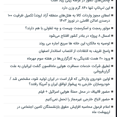
چالش‌های کشور در عرصه ریلی زیاد است
این لپ‌تاپ تنها ۸۴۰ گرم وزن دارد
اعطای مجوز واردات کالا به هتل‌های منطقه آزاد اروند| تکمیل ظرفیت ۱۰۰
درصدی اماکن اقامتی در نوروز ۱۴۰۳
موتور رمجت و اسکرمجت چیست و چه تفاوتی با هم دارند؟
امسال ۸ پروژه در بنادر کشور افتتاح می‌شود
توصیه به مالکان؛ این خانه ها سریع اجاره می روند
پاسخ ظریف به انتقادات از انتصاب استاندار اصفهان
ورود ۲۰ همت نقدینگی به کارگزاری‌ها در هفته سوم مهرماه
تعلیق شرکت خدمات مسافرت هوایی ماه‌افسون گشت ایرانیان به علت
گران‌فروشی
اولین خودروی وارداتی که قرار است در ایران تولید شود، مشخص شد /
خودروسازان خارجی به پیشواز توافق ایران و آمریکا رفتند؟
حضور قالیباف در محل حملهٔ هواییِ اسرائیل + فیلم
حضور اتباع خارجی غیرمجاز را تحمل نمی‌کنیم
اعلام فرمول محاسبه افزایش حقوق بازنشستگان تامین اجتماعی در
اریبهشت ماه