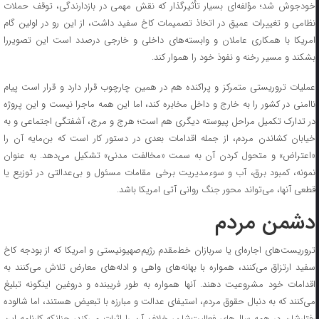
خودجوش شد؛ مؤلفه‌ای بسیار تأثیرگذار که نقش مهمی در بازدارندگی، توقف حملات
نظامی و تغییرات عمیق در اتخاذ تصمیمات کاخ سفید داشت، از این رو در اولین گام
امریکا با همکاری عاملان و وابسته‌های داخلی و خارجی درصدد است این تصویررا
بشکند و مسیر رخنه و نفوذ خود را هموار کند.
عملیات تروریستی متمرکز و پراکنده هم در همین چارچوب قرار دارد و قرار است پیام
ناامنی در کشور را به خارج و داخل مخابره کند، اما این همه ماجرا نیست و این پروژه
در تدارک تکمیل مراحل پیوسته دیگری هم است؛ هرج و مرج، آشفتگی اجتماعی و به
خیابان کشاندن مردم، از جمله اقدامات بعدی در دستور کار است که بن‌مایه آن را
«اعتراض» و متحول کردن آن به سمت «مخالفت مدنی» تشکیل می‌دهد. به عنوان
نمونه، کمبود برق، آب و سوءمدیریت برخی مقامات مسئول و بی‌عدالتی در توزیع یا
قطعی آنها، می‌تواند محور جنگ روانی آتی امریکا باشد.
دشمن مردم
تروریست‌های اجاره‌ای یا سربازان خط‌مقدم رژیم‌صهیونیستی و امریکا که از بودجه کاخ
سفید ارتزاق می‌کنند، همواره با بهانه‌های واهی و ادله‌های معارض تلاش می‌کنند به
اقدامات خود مشروعیت دهند. آنها همواره به طور فریبنده و دروغین اینگونه تبلیغ
می‌کنند که به دنبال حقوق مردم، استیفای عدالت و مبارزه با تبعیض هستند، اما شالوده
رفتارشان در همه سال‌های فعالیت‌شان، خلاف آن را اثبات می‌کند، چنانکه کارنامه این