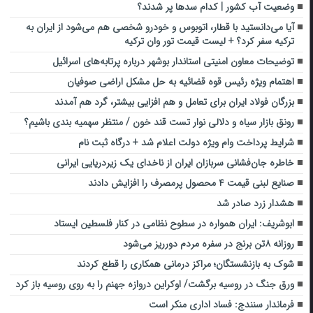
وضعیت آب کشور | کدام سدها پر شدند؟
آیا می‌دانستید با قطار، اتوبوس و خودرو شخصی هم می‌شود از ایران به
ترکیه سفر کرد؟ + لیست قیمت تور وان ترکیه
توضیحات معاون امنیتی استاندار بوشهر درباره پرتابه‌های‌ اسرائیل
اهتمام ویژه رئیس قوه قضائیه به حل مشکل اراضی صوفیان
بزرگان فولاد ایران برای تعامل و هم افزایی بیشتر، گرد هم آمدند
رونق بازار سیاه و دلالی نوار تست قند خون / منتظر سهمیه بندی باشیم؟
شرایط پرداخت وام ویژه دولت اعلام شد + درگاه ثبت نام
خاطره جان‌فشانی سربازان ایران از ناخدای یک زیردریایی ایرانی
صنایع لبنی قیمت ۴ محصول پرمصرف را افزایش دادند
هشدار زرد صادر شد
ابوشریف: ایران همواره در سطوح نظامی در کنار فلسطین ایستاد
روزانه ۸تن برنج در سفره مردم دورریز می‌شود
شوک به بازنشستگان؛ مراکز درمانی همکاری را قطع کردند
ورق جنگ در روسیه برگشت/ اوکراین دروازه جهنم را به روی روسیه باز کرد
فرماندار سنندج: فساد اداری منکر است