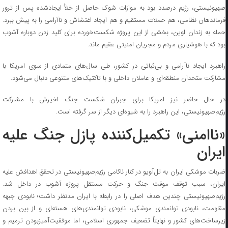
صهیونیستی، رژیم درصدد بود به موازات شوک حاصل از خلأ ایجادشده پس از ترور
فرماندهان نظامی، هم حملات مستقیم و هم ایجاد اغتشاش و ناآرامی را به پیش ببرد.
حمله به زندان اوین، بخشی از این پروژه شکست‌خورده برای کلید زدن دوباره آشوب
بود که با هوشیاری مردم و مجریان امنیتی عقیم ماند.
راهبرد ایجاد ناآرامی و بی‌ثباتی در کشور، طی سال‌های متمادی از سوی امریکا با
مشارکت متحدان منطقه‌ای و عاملان داخلی و با تاکتیک‌های متنوعی دنبال می‌شود.
در حال حاضر نیز امریکا برای جبران شکست جنگ اخیرش با مشارکت
رژیم‌صهیونیستی، این راهبرد را به شیوه‌ای دیگر از سر گرفته است.
«ناامنی» تکمیل‌کننده پازل جنگ علیه
ایران
ضربات موشکی ایران به تل‌آویو در کنار ناکامی رژیم‌صهیونیستی در تحقق اهدافش علیه
ایران، سبب توقف موقت جنگ و حرکت مستقل پروژه آشوب در داخل شد.
رژیم‌صهیونیستی چندین هدف اصلی را در رابطه با ایران مدنظر داشت؛ نابودی جبهه
مقاومت، نابودی توانمندی موشکی، نابودی توانمندی‌های هسته‌ای و از بین بردن
زیرساخت‌های کشور و نهایتاً تضعیف جمهوری اسلامی، اما موفقیت‌آمیزبودن ترمیم و