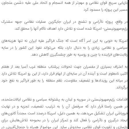
بازیابی سریع قوای نظامی و مهم‌تر از همه انسجام و اتحاد ملی علیه دشمن متجاوز،
مسیر این پروژه را مسدود کرد.
در واقع، پروژه ناآرامی و تشنج در ایران جایگزین عملیات نظامی جبهه مشترک
رژیم‌صهیونیستی- امریکا شده است و تلاش دارد اهداف ناکام آنها را محقق کند.
امریکا به خوبی به این امر آگاه است که جنگ فراگیر علیه ایران نه تنها هزینه‌های
سیاسی و نظامی زیادی را به دنبال دارد، بلکه می‌تواند نفوذ این کشور را در سایه
رقابت‌های فزاینده با چین و روسیه به طور چشمگیری کاهش دهد.
به اعتراف بسیاری از مفسران جهت تحولات پرشتاب منطقه غرب آسیا بعد از هفتم
اکتبر، نامعلوم است و آینده آن در سایه‌ای از ابهام قرار دارد، از این رو امریکا تلاش دارد
در میانه این رویداد‌ها و تضعیف مقاومت، نظم منطقه را به طور فراگیر به نفع خود
برگرداند.
اقدامات رژیم‌صهیونیستی در سوریه و لبنان به پشتوانه سیاسی و نظامی ایالات‌متحده،
در همین راستا قرار دارد که سرفصل آن را به ترتیب تضعیف، تجزیه و در نهایت
فروپاشی ایران تشکیل می‌دهد، به همین دلیل، امریکا درصدد است مجدداً کانون‌های
ایجاد درگیری و ناآرامی را فعال کند و تمرکز ایران را در بحبوحه تلاش‌هایش برای
بازسازی و تقویت قوای نظامی مخدوش سازد. این موضوع همراه با جنجال‌آفرینی در