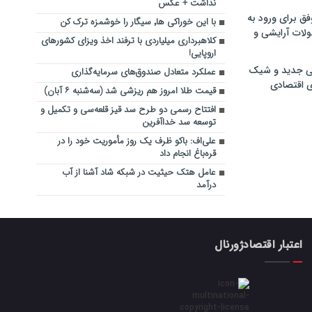
نداشت + عکس
فق برای ورود به
با این خوراکی ها٬ سیگار را خوشمزه ترک کن
ولات آرایشی و
کلاهبرداری میلیاردی با ترفند اخذ ویزای کشورهای
اروپایی!
ی جدید و شیک
عملکرد متعادل صندوق‌های سرمایه‌گذاری
ی اقتصادی
قیمت طلا امروز هم ریزشی شد (سه‌شنبه ۶ آبان)
افتتاح رسمی دو طرح سد قیز قلعه‌سی و تکمیل و
توسعه سد خداآفرین
علی‌اف: باکو ظرف یک روز مأموریت خود را در
قره‌باغ انجام داد
عامل هتک حیثیت در شبکه شاد آشنا از آب
درآمد
اعتبار اقتصادژورنال