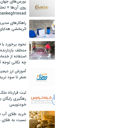
بورس‌های جهان 
روی آن‌ها + تحل
bankeghtesad
راهکارهای مدیری
اثربخشی هدایای 
نحوه برخورد با ق
متخلف بازدارنده
استفاده از خدما
چه نکاتی توجه ک
آموزش ارز دیجیت
صفر تا سود ترید 
ثبت قرارداد ملک
رهگیری رایگان با
خودنویس
خرید طلای آب ش
نسبت به طلای د