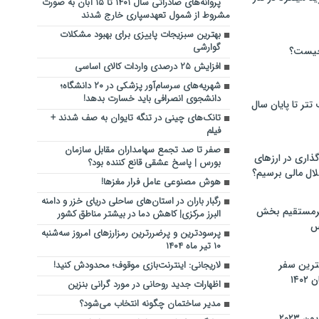
پروانه‌های صادراتی سال ۱۴۰۱ تا ۱۵ آبان به صورت
مشروط از شمول تعهدسپاری خارج شدند
بهترین سبزیجات پاییزی برای بهبود مشکلات
گوارشی
چیست؟
افزایش ۲۵ درصدی واردات کالای اساسی
شهریه‌های سرسام‌آور پزشکی در ۲۰ دانشگاه؛
دانشجوی انصرافی باید خسارت بدهد!
تر تا پایان سال
تانک‌های چینی در تنگه تایوان به‌ صف شدند +
فیلم
صفر تا صد تجمع سهامداران مقابل سازمان
گذاری در ارزهای
بورس | پاسخ عشقی قانع کننده بود؟
لال مالی برسیم؟
هوش مصنوعی عامل فرار مغزها!
رگبار باران در استان‌های ساحلی دریای خزر و دامنه
یرمستقیم بخش
البرز مرکزی| کاهش دما در بیشتر مناطق کشور
س
پرسودترین و پرضررترین رمزارزهای امروز سه‌شنبه
۱۰ تیر ماه ۱۴۰۴
نترین سفر
لاریجانی: اینترنت‌بازی موقوف؛ محدودش کنید!
۱۴
اظهارات جدید روحانی در مورد گرانی بنزین
مدیر ساختمان چگونه انتخاب می‌شود؟
 ۲۰۲۳