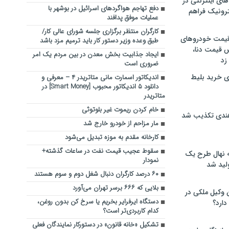
های اینترنتی در
دفع تهاجم هواگردهای اسرائیل در بوشهر با
ترونیک فراهم
عملیات موفق پدافند
کارگران منتظر برگزاری جلسه شورای عالی کار/
 قیمت خودروهای
طبق وعده وزیر دستور کار باید ترمیم مزد باشد
 قیمت دنا،
ایجاد جذابیت بخش معدن در بین مردم یک امر
 زد
ضروری است
ی خرید بلیط
اندیکاتور اسمارت مانی متاتریدر ۴ – معرفی و
دانلود ۵ اندیکاتور محبوب [Smart Money] در
متاتریدر
خام كردن ريموت غیر بلوتوثی
هندی تکذیب شد
مار مزاحم از خودرو خارج شد
کارخانه مقدم به موزه تبدیل می‌شود
سقوط عجیب قیمت نفت در ساعات گذشته+
له نهال طرح یک
نمودار
لید شد
۶۰ درصد کارگران دنبال شغل دوم و سوم هستند
بلایی که ۶۶۶ برسر تهران می‌آورد
ن وکیل ملکی در
دستگاه ایرفرایر بخریم یا سرخ کن بدون روغن،
دارد؟
کدام کاربردی‌تر است؟
تشکیل «خانه قانون» در دستورکار نمایندگان فعلی