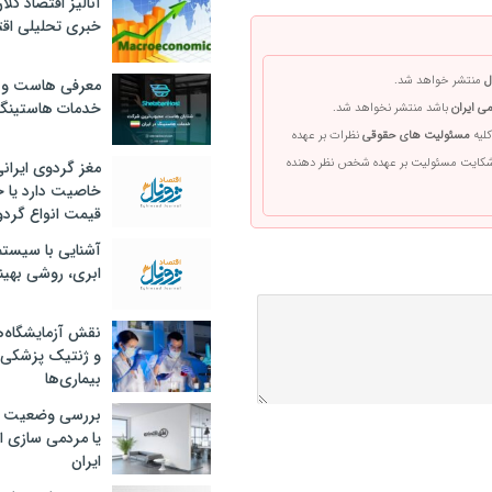
آنالیز اقتصاد کلا
خبری تحلیلی اقت
ل
منتشر خواهد شد.
معرفی هاست و 
خدمات هاستینگ
ی ایران
باشد منتشر نخواهد شد.
کلیه
مسئولیت های حقوقی
نظرات بر عهده
 شکایت مسئولیت بر عهده شخص نظر دهنده
مغز گردوی ایران
خاصیت دارد یا 
قیمت انواع گردو
آشنایی با سیست
ابری، روشی بهین
نقش آزمایشگاه‌ه
و ژنتیک پزشکی
بیماری‌ها
بررسی وضعیت 
یا مردمی سازی اق
ایران