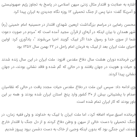
اشاره به صلابت و اقتدار مثال زدنی میهن اسلامی در پاسخ به تجاوز رژیم صهیونیستی
و آمریکا گفت: دنیا پس از جنگ تحمیلی ۱۲ روزه نگاه جدیدی به ایران پیدا کرد.
محسن رضایی در مراسم بزرگداشت اربعین شهدای اقتدار در حسینیه امام خمینی (ره)
شهر همدان با بیان اینکه در آیه‌ای از قرآن مجید آمده است که “مردم در صورت دعوت
شما از سوی خدا و رسول خدا اگر لبیک گویند احیا می‌شوند “، یادآوری کرد: اولین
احیای ملت ایران بعد از لبیک به فرمان امام راحل در ۲۲ بهمن سال ۱۳۵۷ بود
این فرمانده دوران هشت سال دفاع مقدس افزود: ملت ایران در این سال زنده شدند
و حیات و هویت در جهان یافتند و در حالی که گم شده و فاقد نشانی بودند، در جهان
نشانی پیدا کردند.
وی ادامه داد: سپس این ملت در دفاع مقدس حیات مجدد یافت در حالی که نظامیان
صدام با پشتیبانی بیش از ۳۰ کشور وارد پنج استان ایران شده بودند و همه بر این
باور بودند که کار ایران تمام شده است.
فرمانده اسبق سپاه اضافه کرد:، اما ملت ایران با لبیک به خداوند و ولی فقیه زمان، در
جنگ تحمیلی با دست خالی از میهن و وطن دفاع کردند و از دل جنگ با اقتدار خارج
شدند، این جنگی بود که بدون اینکه وجبی از خاک به دست دشمن برود پیروز شدیم.