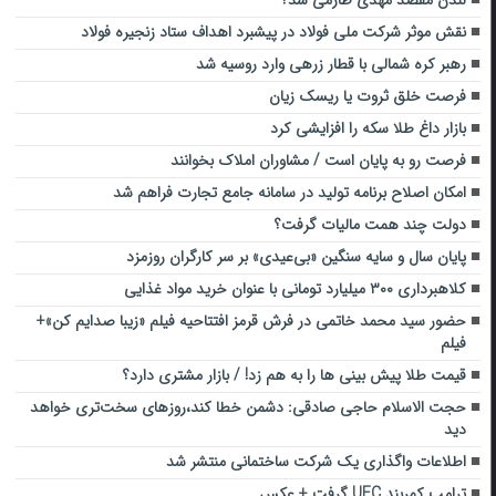
لندن مقصد مهدی طارمی شد؟
نقش موثر شرکت ملی فولاد در پیشبرد اهداف ستاد زنجیره فولاد
رهبر کره شمالی با قطار زرهی وارد روسیه شد
فرصت خلق ثروت یا ریسک زیان
بازار داغ طلا سکه را افزایشی کرد
فرصت رو به پایان است / مشاوران املاک بخوانند
امکان اصلاح برنامه تولید در سامانه جامع تجارت فراهم شد
دولت چند همت مالیات گرفت؟
پایان سال و سایه سنگین «بی‌عیدی» بر سر کارگران روزمزد
کلاهبرداری ۳۰۰ میلیارد تومانی با عنوان خرید مواد غذایی
حضور سید محمد خاتمی در فرش قرمز افتتاحیه فیلم «زیبا صدایم کن»+
فیلم
قیمت طلا پیش بینی ها را به هم زد! / بازار مشتری دارد؟
حجت الاسلام حاجی صادقی: دشمن خطا کند،روزهای سخت‌تری خواهد
دید
اطلاعات واگذاری یک شرکت ساختمانی منتشر شد
ترامپ کمربند UFC گرفت + عکس