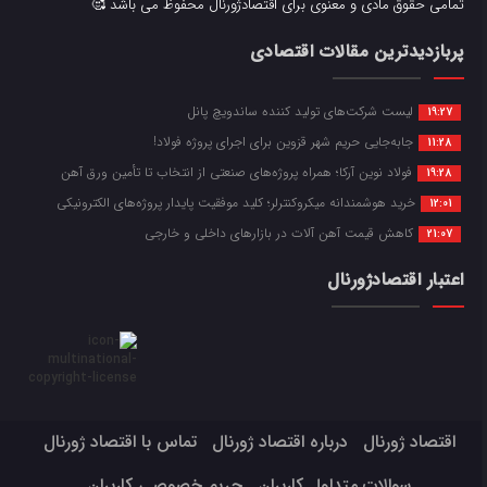
تمامی حقوق مادی و معنوی برای اقتصادژورنال محفوظ می باشد 🥰
پربازدیدترین مقالات اقتصادی
لیست شرکت‌های تولید کننده ساندویچ پانل
19:27
جابه‌جایی حریم شهر قزوین برای اجرای پروژه فولاد!
11:28
فولاد نوین آرکا؛ همراه پروژه‌های صنعتی از انتخاب تا تأمین ورق آهن
19:28
خرید هوشمندانه میکروکنترلر؛ کلید موفقیت پایدار پروژه‌های الکترونیکی
12:01
کاهش قیمت آهن آلات در بازارهای داخلی و خارجی
21:07
اعتبار اقتصادژورنال
اقتصاد ژورنال
درباره اقتصاد ژورنال
تماس با اقتصاد ژورنال
سوالات متداول کاربران
حریم خصوصی کاربران