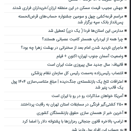
جهش عجیب قیمت مسکن در این منطقه ارزان/خریداران فراری شدند
مراسم قرعه‌کشی چهل و سومین جشنواره حساب‌های قرض‌الحسنه
پس‌انداز بانک سپه برگزار شد
مدارس این استان‌ها فردا ( یک دی) تعطیل شد
چرا همه از ایردراپ همستر کامبت عصبانی هستند؟
ماجرای ناپدید شدن امام بعد از سخنرانی در بهشت زهرا چه بود؟
وضعیت آسمان جنوب تهران؛ اکنون + فیلم
قالیباف: سال جدید سال پیروزی ملت ایران است
انتصاب رئیس‌زاده به‌سمت رئیس کل سازمان نظام پزشکی
اعترافات تلخ یک بازنشسته‌ی جنگ‌دیده | مبلغ متناسب‌سازی ۱۴۰۴ پول
یک قالب پنیر شد
آمریکا خواهان مذاکرات رو در رو با ایران است
۲۵۰ کشتی‌گیر فرنگی در مسابقات استان تهران به رقابت پرداختند
آخرین خبر از همسان سازی حقوق بازنشستگان کشوری
ترامپ بالاخره قانون جنجالی رمزارزها با پشتوانه دلار را امضا کرد
به حساب این افراد پول واریز شد