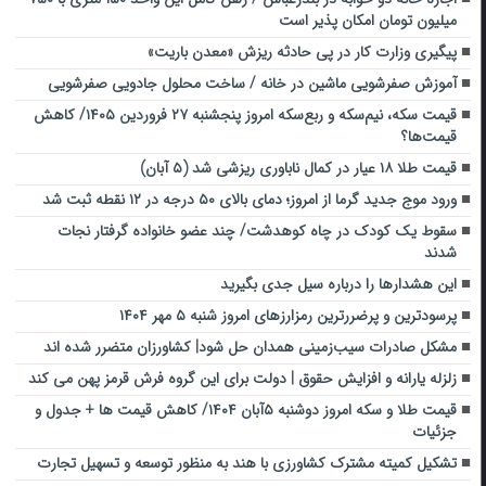
میلیون تومان امکان پذیر است
پیگیری وزارت کار در پی حادثه ریزش «معدن باریت»
آموزش صفرشویی ماشین در خانه / ساخت محلول جادویی صفرشویی
قیمت سکه، نیم‌سکه و ربع‌سکه امروز پنجشنبه ۲۷ فروردین ۱۴۰۵/ کاهش
قیمت‌ها؟
قیمت طلا ۱۸ عیار در کمال ناباوری ریزشی شد (۵ آبان)
ورود موج جدید گرما از امروز؛ دمای بالای ۵۰ درجه در ۱۲ نقطه ثبت شد
سقوط یک کودک در چاه کوهدشت/ چند عضو خانواده گرفتار نجات
شدند
این هشدارها را درباره سیل جدی بگیرید
پرسودترین و پرضررترین رمزارزهای امروز شنبه ۵ مهر ۱۴۰۴
مشکل صادرات سیب‌زمینی همدان حل شود| کشاورزان متضرر شده اند
زلزله یارانه و افزایش حقوق | دولت برای این گروه فرش قرمز پهن می کند
قیمت طلا و سکه امروز دوشنبه ۵آبان ۱۴۰۴/ کاهش قیمت ها + جدول و
جزئیات
تشکیل کمیته مشترک کشاورزی با هند به منظور توسعه و تسهیل تجارت