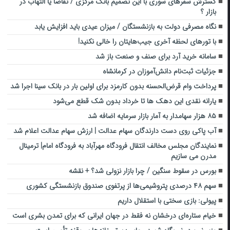
گسترش سفرهای سوری با این تصمیم بانک مرکزی / تقاضا یا التهاب در
بازار ؟
نگاه مصرفی دولت به بازنشستگان / میزان عیدی باید افزایش یابد
با تورهای لحظه آخری جیب‌هایتان را خالی نکنید!
سامانه خرید آرد برای صنف و صنعت باز شد
جزئیات ثبت‌نام دانش‌آموزان در کرمانشاه
پرداخت وام قرض‌الحسنه بدون کارمزد برای اولین بار در بانک سینا اجرا شد
یارانه نقدی این دهک ها تا خرداد بدون شک قطع می‌شود
۸۵ هزار سهامدار به آمار بازار سرمایه اضافه شد
آب پاکی روی دست دارندگان سهام عدالت | ارزش سهام عدالت اعلام شد
نمایندگان مجلس مخالف انتقال فرودگاه مهرآباد به فرودگاه امام| ترمینال
مدرن می سازیم
بورس در سقوط سنگین / چرا بازار نزولی شد؟ + نقشه
سهم ۴۸ درصدی پتروشیمی‌ها از پرتفوی صندوق بازنشستگی کشوری
پیولی: بازی سختی با استقلال داریم
خیام ستاره‌ای درخشان نه فقط در جهان ایرانی که برای تمدن بشری است