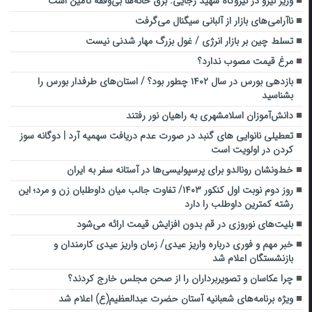
وزیر نیرو در نیروگاه شهید رجایی: برق خانه‌ها بی‌وقفه تأمین است
ناآرامی‌های بازار از آلبانی سیگنال می‌گرفت
تسلط چین بر بازار انرژی / غول بزرگ مهار شدنی نیست
مرغ قیمت مصوب ندارد؟
بازدهی بورس در سال ۱۴۰۲ چطور بود؟ / استان‌های طرفدار بورس را
بشناسید
دانش‌آموزان اسلامشهری به راهیان‌ نور رفتند
تعطیلی نانوایی های گنبد در صورت عدم دریافت سهمیه آرد | دوگانه سوز
کردن در اولویت است
خط‌ونشان رونالدو برای پرسپولیسی‌ها در آستانه سفر به ایران
روز دوم نوبت اول کنکور ۱۴۰۳/ تفاوت جالب میان داوطلبان زن و مرد؛ این
رشته کمترین داوطلب را دارد
بلیت‌های نوروزی در قم بدون افزایش قیمت ارائه می‌شود
خبر مهم و فوری درباره واریز عیدی/ زمان واریز عیدی کارمندان و
بازنشستگان اعلام شد
چرا عکاسان و تصویربرداران را از صحن مجلس خارج کردند؟
ویژه برنامه‌های شعبانیه آستان حضرت عبدالعظیم(ع) اعلام شد