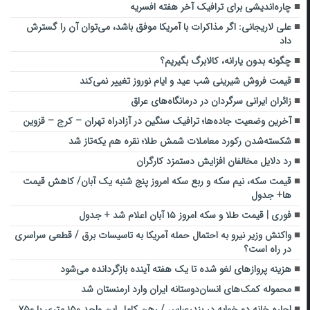
چاره‌اندیشی برای ترافیک آخر هفته افسریه
علی لاریجانی: اگر مذاکرات با آمریکا موفق باشد، می‌توان آن را گسترش
داد
چگونه بدون یارانه، کالابرگ بگیریم؟
قیمت فروش شیرینی شب عید و ایام نوروز تغییر نمی‌کند
زائران ایرانی سرگردان در درمانگاه‌های عراق
آخرین وضعیت جاده‌ها؛ ترافیک سنگین در آزادراه تهران – کرج – قزوین
شکسته‌شدن رکورد معاملات شمش طلا؛‌ نقره هم یکه‌تاز شد
رد دلایل مخالفان افزایش دستمزد کارگران
قیمت سکه، نیم سکه و ربع سکه امروز پنج شنبه یک آبان/ کاهش قیمت
ها+ جدول
فوری | قیمت طلا و سکه امروز ۱۵ آبان اعلام شد + جدول
واکنش وزیر نیرو به احتمال حمله آمریکا به تاسیسات برق / قطعی سراسری
در راه است؟
هزینه پروازهای لغو شده تا یک هفته آینده بازگردانده می‌شود
محموله کمک‌های انسان‌دوستانه ایران وارد ارمنستان شد
اجاره خانه دو خوابه در بندرعباس / رهن کامل این واحد ۱۵۰ متری با ۷۵۰