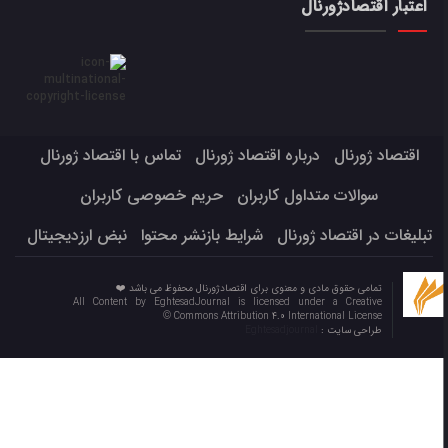
اعتبار اقتصادژورنال
اقتصاد ژورنال
درباره اقتصاد ژورنال
تماس با اقتصاد ژورنال
سوالات متداول کاربران
حریم خصوصی کاربران
تبلیغات در اقتصاد ژورنال
شرایط بازنشر محتوا
نبض ارزدیجیتال
تمامی حقوق مادی و معنوی برای اقتصادژورنال محفوظ می باشد ❤️
All Content by EghtesadJournal is licensed under a Creative
Commons Attribution 4.0 International License ©️
طراحی سایت :
Eghtesadjournal