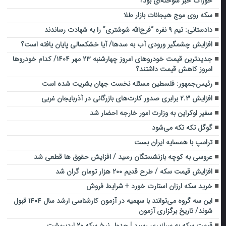
خوراک خبر سوخته‌ای بود؟
سکه روی موج هیجانات بازار طلا
دادستانی: ‌تیم ۹ نفره “فرج‌الله شوشتری‌” را به شهادت رساندند
افزایش چشمگیر ورودی آب به سدها/ آیا خشکسالی پایان یافته است؟
جدیدترین قیمت خودروهای امروز چهارشنبه ۲۳ مهر ۱۴۰۴/ کدام خودروها
امروز کاهش قیمت داشتند؟
رئیس‌جمهور: فلسطین مسئله نخست جهان بشریت شده است
افزایش ۲.۳ برابری صدور کارت‌های بازرگانی در آذربایجان غربی
سفیر اوکراین به وزارت امور خارجه احضار شد
گوگل تکه تکه می‌شود
ترامپ با همسایه ایران بست
عروسی به کوچه بازنشستگان رسید / افزایش حقوق ها قطعی شد
افزایش قیمت سکه / طرح قدیم ۲۰۰ هزار تومان گران شد
خرید سکه ارزان استارت خورد + شرایط فروش
این سه گروه می‌توانند با سهمیه در آزمون کارشناسی ارشد سال ۱۴۰۴ قبول
شوند/ تاریخ برگزاری آزمون
قیمت سکه به سرازیری رسید | جدول نرخ سکه ۲۰ اردیبهشت