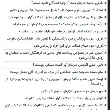
نگرانی جدید در بازار نفت / تولیدکنندگان نامید شدند؟
شکاف ۱۳ میلیون نفری نسبت افراد شاغل به جمعیت ۸۵ میلیونی کشور
سازمان تامین اجتماعی تکلیف افزایش حقوق ۱۴۰۴ کارگران را یکسره کرد
درآمد واقعا نجومی ایلان ماسک / ۶۰,۰۰۰,۰۰۰,۰۰۰ تومان در هر دقیقه
ایران در آستانه نجات از غول مرحله آخر؛ باران عظیم در راه است
فوری | دولت پزشکیان سن بازنشستگی را تغییر داد! | بازنشستگان بخوانند
فوری؛ سود سهام عدالت برای این افراد واریز نمی‌شود
آخرین خبر در خصوص پرداخت‌های جانبی به فرهنگیان/حساب معلمان به
زودی شارژ می‌شود
دلیل اصلی افزایش سرسام آور قیمت مسکن چیست؟
امام جمعه دماوند: عقب انداختن کار مردم در ادارات قابل تحمل نیست
قیمت امروز طلا و سکه/ جهش ۴میلیونی در یک روز / رکوردهای جدید در
راه است؟
خبر خوش در خصوص افزایش حقوق کارمندان
کارفرمایان برای دستمزد ۱۴۰۴ کارگران نقشه جدیدی کشیدند
رشد شاخص کل بورس در هفته‌ای که کسی انتظارش را نداشت / خبر نرخ