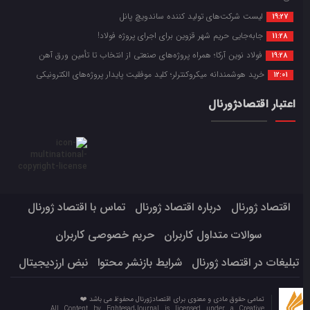
لیست شرکت‌های تولید کننده ساندویچ پانل
19:27
جابه‌جایی حریم شهر قزوین برای اجرای پروژه فولاد!
11:28
فولاد نوین آرکا؛ همراه پروژه‌های صنعتی از انتخاب تا تأمین ورق آهن
19:28
خرید هوشمندانه میکروکنترلر؛ کلید موفقیت پایدار پروژه‌های الکترونیکی
12:01
اعتبار اقتصادژورنال
اقتصاد ژورنال
درباره اقتصاد ژورنال
تماس با اقتصاد ژورنال
سوالات متداول کاربران
حریم خصوصی کاربران
تبلیغات در اقتصاد ژورنال
شرایط بازنشر محتوا
نبض ارزدیجیتال
تمامی حقوق مادی و معنوی برای اقتصادژورنال محفوظ می باشد ❤️
All Content by EghtesadJournal is licensed under a Creative