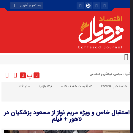
پ
گروه :
سیاسی، فرهنگی و اجتماعی
شناسه خبر:
257296
03 آگوست 2025 - 0:15
238 بازدید
۰
دیدگاه
استقبال خاص و ویژه مریم نواز از مسعود پزشکیان در
لاهور + فیلم