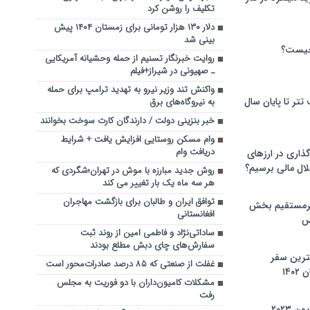
تکلیف را روشن کرد
دلار ۱۳۰ هزار تومانی برای زمستان ۱۴۰۴ پیش
بینی شد
چیست؟
روایت خبرنگار تسنیم از حمله ‌وحشیانه آمریکایی
ـ صهیونی در شیراز+فیلم
واکنش تند وزیر نیرو‌ به تهدید ترامپ برای حمله
تر تا پایان سال
به نیروگاه‌های برق
خبر بنزینی دولت / دارندگان کارت سوخت بخوانند
وام مسکن روستایی افزایش یافت + شرایط
دریافت وام
گذاری در ارزهای
لال مالی برسیم؟
روش جدید مبارزه با موش در تهران؛شگردی که
هر سه ماه یک بار تغییر می کند
توافق ایران و طالبان برای بازگشت مهاجران
یرمستقیم بخش
افغانستانی
س
ساداتی‌نژاد و فاطمی امین از روند ثبت
سفارش‌های چای دبش مطلع بودند
نترین سفر
غفلت از صنعتی که ۸۵ درصد صادرات‌محور است
۱۴
مشکلات کامیون‌داران با دو فوریت به مجلس
رفت
 ۲۰۲۳