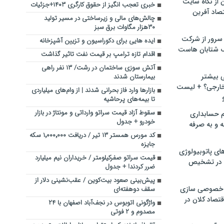
ن از نگاه سایت
خبری تعجب انگیز از حقوق کارگری ۱۴۰۳+جزئیات
صاد آفرین
چالش‌های مالی و زیرساختی در مسیر تولید
۳۰هزار مگاوات برق سبز
سرور از شرکت
ایده هایی برای دکوراسیون و تزیین آشپزخانه
 شتابان هاست
اقدام تازه ترامپ بر قیمت نفت تاثیر گذاشت
آتش سوزی ساختمان در رشت/ ۱۳ نفر راهی
ی بیشتر
بیمارستان شدند
خارجی؟ + لیست
بازارها وارد فاز بحرانی شدند | از وام‌های میلیاردی
تا بیمه‌های پرحاشیه
سقوط آزاد قیمت سراتو وارداتی و مونتاژ در بازار
م حسابداری
خودرو + جدول
ه و به صرفه
کد مورس همستر ۱۳ تیر / دریافت ۱٬۰۰۰٬۰۰۰ سکه
جایزه
ای پاتوبیولوژی
قیمت سراتو صفرکیلومتر / خریداران نیم میلیارد
 در تشخیص
ضرر کردند! + جدول
پیش‌بینی صعود بیت‌کوین / عقب‌نشینی دلار از
خصوصی سازی
سقف دوهفته‌ای
تصاد کلان در
واژگونی اتوبوس در نجف‌آباد اصفهان با ۲۴
مصدوم و ۲ فوتی