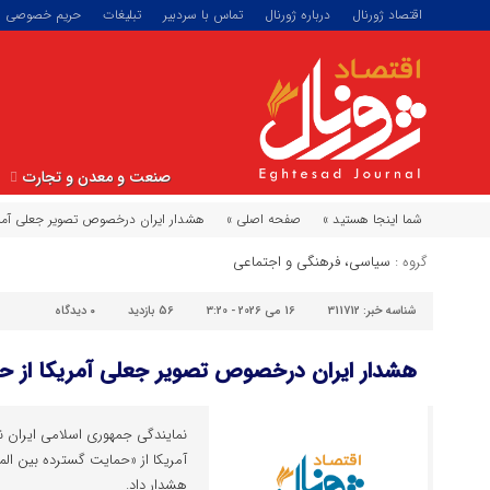
اقتصاد ژورنال
درباره ژورنال
تماس با سردبیر
تبلیغات
حریم خصوصی
صنعت و معدن و تجارت
شما اینجا هستید »
صفحه اصلی »
هشدار ایران درخصوص تصویر جعلی آمریک
گروه :
سیاسی، فرهنگی و اجتماعی
شناسه خبر:
311712
16 می 2026 - 3:20
56 بازدید
۰
دیدگاه
هشدار ایران درخصوص تصویر جعلی آمریکا از حا
نمایندگی جمهوری اسلامی ایران 
آمریکا از «حمایت گسترده بین المل
هشدار داد.