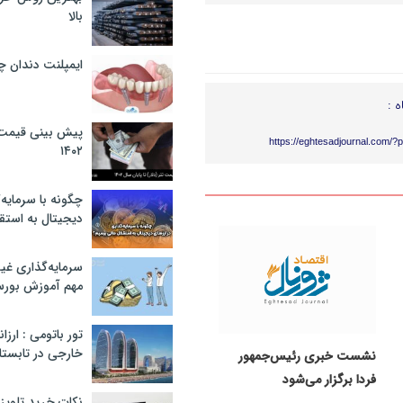
بالا
ایمپلنت دندان 
ه :
پیش بینی قیمت ت
https://eghtesadjournal.com/?
۱۴۰۲
چگونه با سرمایه‌
دیجیتال به استق
سرمایه‌گذاری غ
مهم آموزش بور
تور باتومی : ارزا
خارجی در تابستان ۰۲
نشست خبری رئیس‌جمهور
فردا برگزار می‌شود
نکات خرید تلویزیون