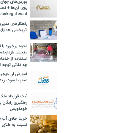
بورس‌های جهان 
روی آن‌ها + تحل
bankeghtesad
راهکارهای مدیری
اثربخشی هدایای 
نحوه برخورد با ق
متخلف بازدارنده
استفاده از خدما
چه نکاتی توجه ک
آموزش ارز دیجیت
صفر تا سود ترید 
ثبت قرارداد ملک
رهگیری رایگان با
خودنویس
خرید طلای آب ش
نسبت به طلای د