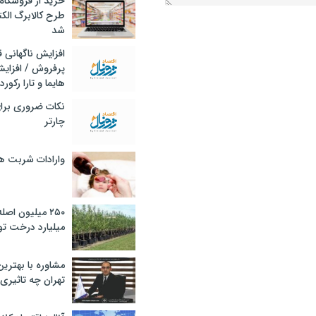
خرید از فروشگاه‌
طرح کالابرگ الک
شد
افزایش ناگهانی
پرفروش / افزایش
هایما و تارا رکورد
نکات ضروری برا
چارتر
وارادات شربت 
۲۵۰ میلیون اص
میلیارد درخت تو
مشاوره با بهتری
تهران چه تاثیری 