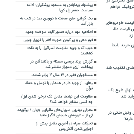
های اینترنتی در
پیشنهاد زیدآبادی به مسعود پزشکیان: ادامه
ترونیک فراهم
سیاست جعفر ول کن!
یک گوشی جان سخت با دوربین دید در شب به
 قیمت خودروهای
بازار آمد
 قیمت دنا،
اطلاعیه مهم درباره صدور کارت سوخت جدید
 زد
فرم دهی و پر کردن صورت لاغر با تزریق چربی
ی خرید بلیط
‌‌حزب‌الله و جبهه مقاومت اسرائیل را به ذلت
‌کشاندند
گزارش روند بررسی مسئله واردکنندگان در
پرداخت ارزی دموراژ منتشر شد
هندی تکذیب شد
مستاجران فقیر در ۱۷ سال ۳ برابر شدند!
رهایی از چوبه دار در همدان با توسل و حفظ
قرآن
له نهال طرح یک
لید شد
مقاومت این نهادها مقابل تک نرخی شدن ارز /
چه کسی منتفع خواهد شد؟
معرفی بهترین سریال‌های مافیایی جهان / برگزیده
ن وکیل ملکی در
ای از سناریوهای هیجان انگیز مافیا
دارد؟
تحرکات سپاه در آخرین دقایق پیش از
اجرایی‌شدن آتش‌بس