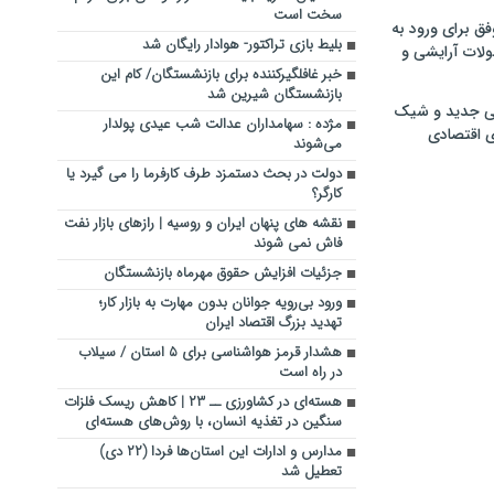
سخت است
فق برای ورود به
بلیط بازی تراکتور- هوادار رایگان شد
ولات آرایشی و
خبر غافلگیرکننده برای بازنشستگان/ کام این
بازنشستگان شیرین شد
ی جدید و شیک
مژده : سهامداران عدالت شب عیدی پولدار
ی اقتصادی
می‌شوند
دولت در بحث دستمزد طرف کارفرما را می گیرد یا
کارگر؟
نقشه های پنهان ایران و روسیه | رازهای بازار نفت
فاش نمی‌ شوند
جزئیات افزایش حقوق مهرماه بازنشستگان
ورود بی‌رویه جوانان بدون مهارت به بازار کار؛
تهدید بزرگ اقتصاد ایران
هشدار قرمز هواشناسی برای ۵ استان / سیلاب
در راه است
هسته‌ای در کشاورزی ــ ۲۳ | کاهش ریسک فلزات
سنگین در تغذیه انسان، با روش‌های هسته‌ای
مدارس و ادارات این استان‌ها فردا (۲۲ دی)
تعطیل شد