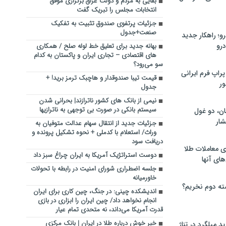
بقایی به مردم و دولت عراق برگزاری موفق
انتخابات مجلس را تبریک گفت
جزئیات پرتفوی صندوق تثبیت به تفکیک
صنعت+جدول
؛ راهکار جدید
رو
بهانه جدید برای تعلیق خط لوله صلح / همکاری
های اقتصادی – تجاری ایران و پاکستان به کدام
سو می‌رود؟
راپ فرم ایرانی
قیمت تیبا صندوقدار و هاچبک ترمز برید! +
ور
جدول
نیمی از بانک های کشور ناترازند| بحرانی شدن
سیستم بانکی در صورت بی توجهی به ناترازیها
ان، دو غول
ار
جزئیات جدید از انتقال سهام عدالت متوفیان به
وراث/ استعلام با کدملی + نحوه تشکیل پرونده و
دریافت سود
ی معاملات طلا
دوست استراتژیک آمریکا به ایران چراغ سبز داد
های آنها
جلسه اضطراری شورای امنیت در رابطه با تحولات
خاورمیانه
ته دوم نخریم؟
اندیشکده چینی: در جنگ، چین کاری برای ایران
انجام نخواهد داد/ چین ایران را ابزاری در بازی
قدرت آمریکا می‌داند، نه متحدی تمام عیار
خبر خوش درباره طلا در ایران | بانک مرکزی
 میلگرد در تناژ