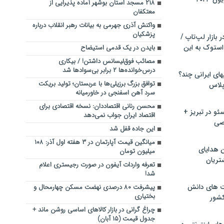
۲۱۸ مسجد استان بوشهر آماده پذیرایی از
معتکفان
واکنش آذری جهرمی به بیانات رهبر انقلاب درباره
پزشکیان
بازار لپ‌تاپ /
استوک به این
بایدن در یک قدمی استیضاح
مصائب فوق‌لیسانس داشتن! / بیکاری
درس‌خوانده‌ها ۲ برابر بی‌سوادها شد
ماشین لباسشویی‎های ایرانی چند؟
توافق بزرگ برزیلی‌ها با عربستان؛ تولید بریکت
 پلاس
سرد آهن اسفنجی در خاورمیانه
محسن رنانی اقتصاددان: نسخه اقتصادی برای
و در تبریز +
اقتصاد ایران جواب نمی‌دهد
صی
این جاده قفل شد
میانگین قیمت آپارتمان در ۳ هفته اول آذر: ۱۰۸
ن هدایای
میلیون تومان
تریان
تعرفه واردات آیفون در صورت رجیستری اعلام
شد!
ت های دانش
پیشرفت ۸۰ درصدی نهضت مسکن چهارمحال و
بختیاری
کشور
چراغ گرانی در بازار کالاهای اساسی روشن ماند +
جدول قیمت (۱۵ آبان)