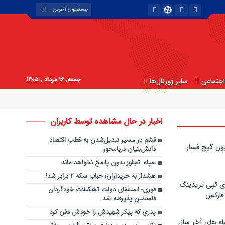
جمعه, ۱۶ مرداد , ۱۴۰۵
جتماعی
سایر ژورنال‌ها
اخبار در حال مشاهده توسط کاربران
قشم در مسیر تبدیل‌شدن به قطب اقتصاد
ون گیج فشار
دانش‌بنیان دریامحور
سپاه: تجاوز بدون پاسخ نخواهد ماند
هشدار به خریداران؛ حباب سکه ۲ برابر شد!
ی کپی‌ تریدینگ
فوری؛ استعفای دولت تشکیلات خودگردان
 فارکس
فلسطین پذیرفته شد
پدری که پیکر شهیدش را خودش دفن کرد
اه های آخر سال