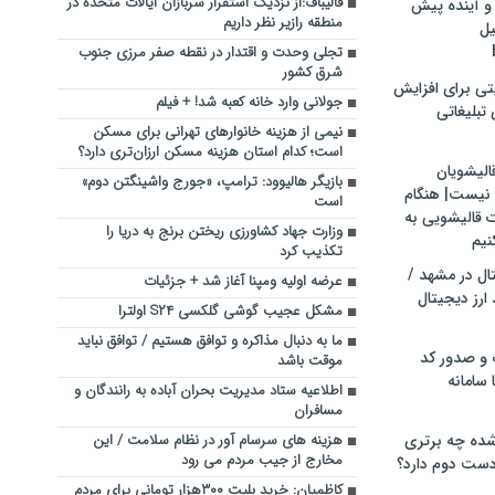
قالیباف:از نزدیک استقرار سربازان ایالات متحده در
و آینده پیش
منطقه رازیر نظر داریم
یل
تجلی وحدت و اقتدار در نقطه صفر مرزی جنوب
شرق کشور
تی برای افزایش
جولانی وارد خانه کعبه شد! + فیلم
تبلیغاتی
نیمی از هزینه خانوارهای تهرانی‌ برای مسکن
است؛ کدام استان هزینه مسکن ارزان‌تری دارد؟
الیشویان
بازیگر هالیوود: ترامپ، «جورج واشینگتن دوم»
 نیست| هنگام
است
ت قالیشویی به
وزارت جهاد کشاورزی ریختن برنج به دریا را
نیم
تکذیب کرد
ال در مشهد /
عرضه اولیه ومپنا آغاز شد + جزئیات
ارز دیجیتال
مشکل عجیب گوشی گلکسی S۲۴ اولترا
ما به دنبال مذاکره و توافق هستیم / توافق نباید
 و صدور کد
موقت باشد
 سامانه
اطلاعیه ستاد مدیریت بحران آباده به رانندگان و
مسافران
ده چه برتری
هزینه های سرسام آور در نظام سلامت / این
مخارج از جیب مردم می رود
ست دوم دارد؟
کاظمیان: خرید بلیت ۳۰۰هزار تومانی برای مردم