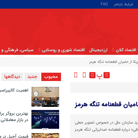
شرایط بازنشر
FAQ
اقتصاد کلان
ارزدیجیتال
اقتصاد شهری و روستایی
سیاسی، فرهنگی و ا
ا از حامیان قطعنامه تنگه هرمز
پ
محبوب
جدید
دیدگاهها
اهمیت کالیبراسی
میان قطعنامه تنگه هرمز
بهترین بروکر برا
در بازار معاملاتی
نزد سازمان ملل در خصوص تصویر جعلی
لی» درباره قطعنامه ضدایرانی تنگه هرمز
قیمت آجیل در م