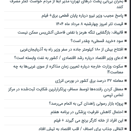
بحران بی‌آبی پشت درهای تهران؛ مدیر آبفا از مردم خواست کمتر مصرف
کنند
پاسخ عجیب وزیر نیرو درباره پایان قطعی برق+ فیلم
قیمت تتر امروز چهارشنبه ۸ مرداد ماه ۱۴۰۴
قالیباف: بازگشایی تنگه هرمز با نقض فاحش آتش‌بس ممکن نیست
سود «خرید قسطی» چقدر است؟
افتتاح بیش از ۱۸۰ کیلومتر جاده در سفر وزیر راه به آذربایجان‌غربی
ادعای وزیر اقتصاد درباره رشد اقتصادی / کشور به نفت وابسته است؟
سکوت وزارت خارجه درباره تعیین زمان مذاکره از سوی غربی‌ها به چه
معناست؟!
معامله ۳۲ درصد برق کشور در بورس انرژی
معطل کردن راننده‌ها توسط مسافر، پرتکرارترین شکایت ثبت‌شده در مرکز
تماس تپسی
پروژه بازار رسولی زاهدان کی به اتمام می‌رسد؟
احتمال کاهش ظرفیت پزشکی در برنامه هفتم
این افراد از خانه کارگر برنج می گیرند + فیلم
اتفاقی جذاب برای اصناف / قلب اقتصاد به تپش افتاد