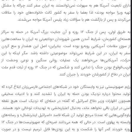
دارای تابعیت آمریکا هم به سهولت نمی‌توانستند به ایران سفر کنند چراکه با مشکل
تهیه ویزا مواجه بودند؛ لذا بعضا با سفر به کشور ثالث خانواده‌های خود را ملاقات
می‌کردند و پس از بازگشت هم با سؤالات زیاد پلیس آمریکا مواجه می‌شدند.
به طریق اولی، پس از جنگ ۱۲ روزه و آن جنایت بزرگ آمریکا در حمله به مراکز
هسته‌ای کشورمان، شرایط آمدن همین شهروندان دوتابعیتی به ایران با ممانعت‌هایی
از سوی مقامات آمریکایی روبه‌رو بوده است. بنابراین؛ اصل این هشدار و منع کردن
سفر به ایران، در این شرایط نمی‌تواند موضوعیتی داشته باشد. مگر اینکه با این
حرکت، آمریکایی‌ها می‌خواهند یک عملیات روانی سنگین و نوعی وحشت از
قریب‌الوقوع بودن جنگ را تداعی کنند و شکستی که در جنگ ۱۲ روزه از ثبات قدم ملت
ایران در دفاع از کشورشان خوردند را جبران کنند.
رژیم صهیونیستی نیز به وابستگان خود در شبکه‌های اجتماعی فارسی‌زبان ابلاغ کرده که
تولید محتوا درباره نزدیک بودن حمله به ایران را تشدید کنند و با ادبیات سخیفی
همچون اظهارات وزیر دفاع اسرائیل که گفته؛ در حمله‌ای که نزدیک است هیچ نقطه
امنی در ایران باقی نخواهد ماند، به‌دنبال اعتباربخشی به تهدیدات توخالی خود هستند.
یاوه‌گویی‌هایی که عمدتا مرجع تولید آن شبکه فاسد «اسرائیل اینترنشنال» و رسانه‌های
وابسته به پهلوی است. در حالی که همه می‌دانند ضربه‌ای که صهیونیست‌ها در جنگ ۱۲
روزه خوردند کمر آنها را شکست و به این زودی‌ها قابل ترمیم نیست و در صورت