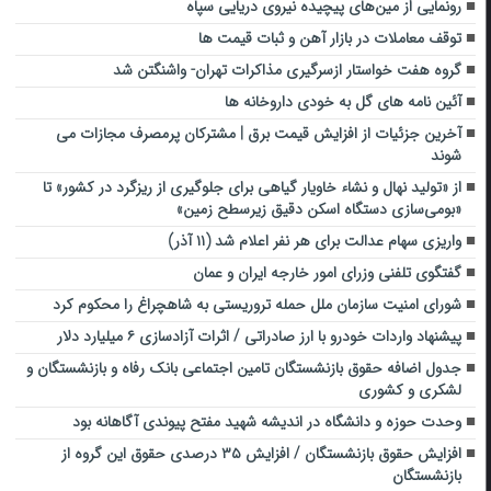
رونمایی از مین‌های پیچیده‌ نیروی دریایی سپاه
توقف معاملات در بازار آهن و ثبات قیمت ها
گروه هفت خواستار ازسرگیری مذاکرات تهران- واشنگتن شد
آئین نامه های گل به خودی داروخانه ها
آخرین جزئیات از افزایش قیمت برق | مشترکان پرمصرف مجازات می
شوند
از «تولید نهال و نشاء خاویار گیاهی برای جلوگیری از ریزگرد در کشور» تا
«بومی‌سازی دستگاه اسکن دقیق زیرسطح زمین»
واریزی سهام عدالت برای هر نفر اعلام شد (۱۱ آذر)
گفتگوی تلفنی وزرای امور خارجه ایران و عمان
شورای امنیت سازمان ملل حمله تروریستی به شاهچراغ را محکوم کرد
پیشنهاد واردات خودرو با ارز صادراتی / اثرات آزادسازی ۶ میلیارد دلار
جدول اضافه حقوق‌ بازنشستگان تامین اجتماعی بانک رفاه و بازنشستگان و
لشکری و کشوری
وحدت حوزه و دانشگاه در اندیشه شهید مفتح پیوندی آگاهانه بود
افزایش حقوق بازنشستگان / افزایش ۳۵ درصدی حقوق این گروه از
بازنشستگان