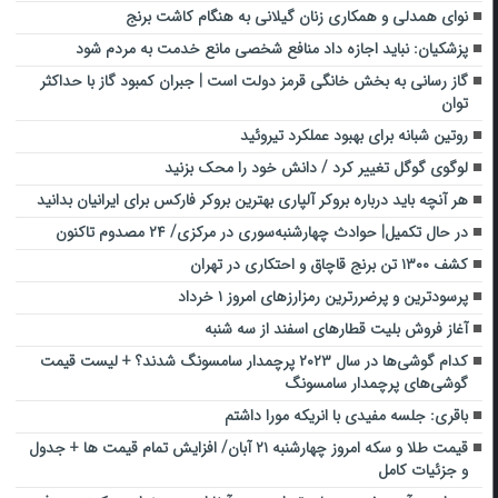
نوای همدلی و همکاری زنان گیلانی به هنگام کاشت برنج
پزشکیان: نباید اجازه داد منافع شخصی مانع خدمت به مردم شود
گاز رسانی به بخش خانگی قرمز دولت است | جبران کمبود گاز با حداکثر
توان
روتین شبانه برای بهبود عملکرد تیروئید
لوگوی گوگل تغییر کرد / دانش خود را محک بزنید
هر آنچه باید درباره بروکر آلپاری بهترین بروکر فارکس برای ایرانیان بدانید
در حال تکمیل| حوادث چهارشنبه‌سوری در مرکزی/ ۲۴ مصدوم تاکنون
کشف ۱۳۰۰ تن برنج قاچاق و احتکاری در تهران
پرسودترین و پرضررترین رمزارزهای امروز ۱ خرداد
آغاز فروش بلیت قطارهای اسفند از سه شنبه
کدام گوشی‌ها در سال ۲۰۲۳ پرچمدار سامسونگ شدند؟ + لیست قیمت
گوشی‌های پرچمدار سامسونگ
باقری: جلسه مفیدی با انریکه مورا داشتم
قیمت طلا و سکه امروز چهارشنبه ۲۱ آبان/ افزایش تمام قیمت ها + جدول
و جزئیات کامل