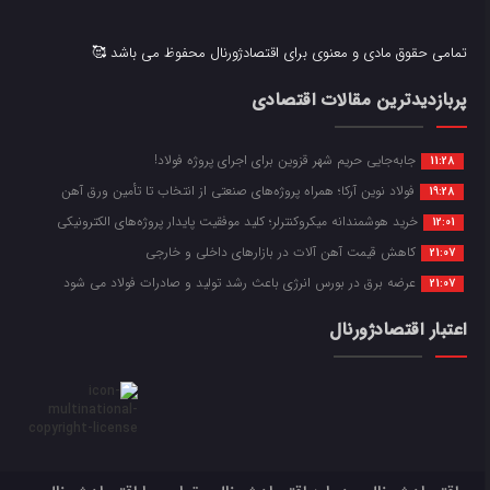
تمامی حقوق مادی و معنوی برای اقتصادژورنال محفوظ می باشد 🥰
پربازدیدترین مقالات اقتصادی
جابه‌جایی حریم شهر قزوین برای اجرای پروژه فولاد!
11:28
فولاد نوین آرکا؛ همراه پروژه‌های صنعتی از انتخاب تا تأمین ورق آهن
19:28
خرید هوشمندانه میکروکنترلر؛ کلید موفقیت پایدار پروژه‌های الکترونیکی
12:01
کاهش قیمت آهن آلات در بازارهای داخلی و خارجی
21:07
عرضه برق در بورس انرژی باعث رشد تولید و صادرات فولاد می شود
21:07
اعتبار اقتصادژورنال