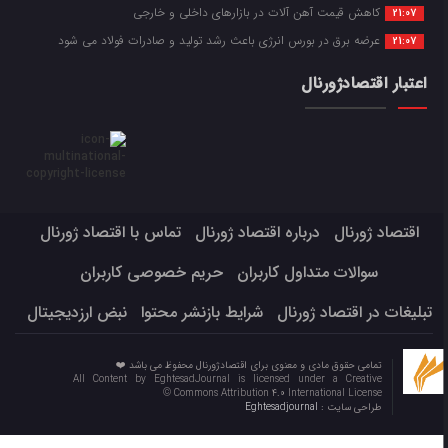
کاهش قیمت آهن آلات در بازارهای داخلی و خارجی
21:07
عرضه برق در بورس انرژی باعث رشد تولید و صادرات فولاد می شود
21:07
اعتبار اقتصادژورنال
اقتصاد ژورنال
درباره اقتصاد ژورنال
تماس با اقتصاد ژورنال
سوالات متداول کاربران
حریم خصوصی کاربران
تبلیغات در اقتصاد ژورنال
شرایط بازنشر محتوا
نبض ارزدیجیتال
تمامی حقوق مادی و معنوی برای اقتصادژورنال محفوظ می باشد ❤️
All Content by EghtesadJournal is licensed under a Creative
Commons Attribution 4.0 International License ©️
طراحی سایت :
Eghtesadjournal