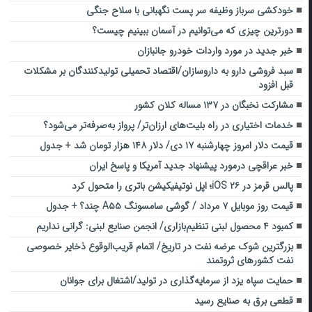
خودکشی سرباز وظیفه سر پست نگهبانی با سلاح جنگی
دورترین چیزی که می‌توانیم در آسمان ببینیم چیست؟
خبر جدید در مورد واردات خودرو جانبازان
سبد فروشی دارو به داروسازان/اقتصاد تحمیلی تولیدکنندگان بر مشکلات
قبل افزود
مشارکت نخبگان در ۱۳۷ مساله کلان کشور
خدمات اختیاری در راه بلیت‌های ارزان‌تر/ پرواز به‌صرفه‌تر می‌شود؟
قیمت دلار امروز چهارشنبه ۱۷ دی/ دلار ۱۴۸ هزار‌ تومان شد + جدول
خبر عراقچی درمورد پیشنهاد جدید آمریکا و پاسخ ایران
پالس قرمز در iOS ۲۶؛ اپل نوتیفیکیشن باتری را متحول کرد
قیمت روز موبایل ۷ مرداد / گوشی سامسونگ A۵۵ چند؟ + جدول
کمبود ۴ محصول لبنی تنظیم‌بازاری/ انجمن صنایع لبنی: گرانی نداریم
بزرگترین شوک عرضه نفت در تاریخ/ اتمام قریب‌الوقوع ذخایر خصوصی
نفت کشور‌های ثروتمند
حمایت سپاه یزد از سرمایه‌گذاری در تولید‌/اشتغال برای جوانان‌
قطعی برق به صنایع رسید