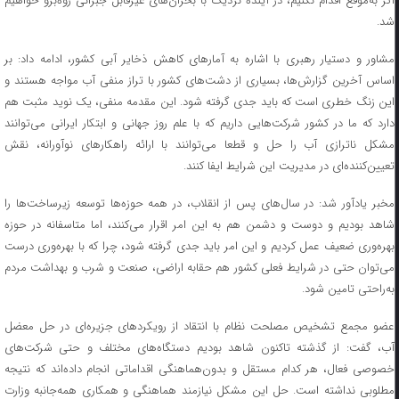
اگر به‌موقع اقدام نکنیم، در آینده نزدیک با بحران‌های غیرقابل جبرانی روه‌برو خواهیم
شد.
مشاور و دستیار رهبری با اشاره به آمار‌های کاهش ذخایر آبی کشور، ادامه داد: بر
اساس آخرین گزارش‌ها، بسیاری از دشت‌های کشور با تراز منفی آب مواجه هستند و
این زنگ خطری است که باید جدی گرفته شود. این مقدمه منفی، یک نوید مثبت هم
دارد که ما در کشور شرکت‌هایی داریم که با علم روز جهانی و ابتکار ایرانی می‌توانند
مشکل ناترازی آب را حل و قطعا می‌توانند با ارائه راهکار‌های نوآورانه، نقش
تعیین‌کننده‌ای در مدیریت این شرایط ایفا کنند.
مخبر یادآور شد: در سال‌های پس از انقلاب، در همه حوزه‌ها توسعه زیرساخت‌ها را
شاهد بودیم و دوست و دشمن هم به این امر اقرار می‌کنند، اما متاسفانه در حوزه
بهره‌وری ضعیف عمل کردیم و این امر باید جدی گرفته شود، چرا که با بهره‌وری درست
می‌توان حتی در شرایط فعلی کشور هم حقابه اراضی، صنعت و شرب و بهداشت مردم
به‌راحتی تامین شود.
عضو مجمع تشخیص مصلحت نظام با انتقاد از رویکرد‌های جزیره‌ای در حل معضل
آب، گفت: از گذشته تاکنون شاهد بودیم دستگاه‌های مختلف و حتی شرکت‌های
خصوصی فعال، هر کدام مستقل و بدون‌هماهنگی اقداماتی انجام داده‌اند که نتیجه
مطلوبی نداشته است. حل این مشکل نیازمند هماهنگی و همکاری همه‌جانبه وزارت