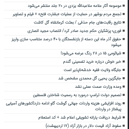
موسوعه آثار علامه ملاعبدالله یزدی در ۲۰ جلد منتشر می‌شود
تجمع مردم بوشهر در حمایت از عملیات «بشارت فتح» + فیلم و تصاویر
نتایج رقابت‌های جام حذفی / بعثت کرمانشاه گل کاشت
فوری؛ پزشکیان حکم جدید صادر کرد/ انتصاب مجید انصاری
حقوق آذر ماه این دسته از بازنشستگان با ۴۰ درصد متناسب سازی واریز
میشود
شیائومی ۱۵ در ۲۸ رنگ عرضه می‌شود!
خبر خوش درباره خرید تضمینی گندم
جایگاه ولایت فقیه خدشه‌ناپذیر است
جایگزین یحیی گل محمدی مشخص شد
وعده وزارت صمت عملی نشد
تصمیم دولت ترامپ درمورد به رسمیت شناختن فلسطین
روند افزایشی هزینه واردات جهانی گوشت گاو ادامه دارد|کشورهای آسیایی
پیشتاز در واردات
شرایط دریافت یارانه تشویقی اعلام شد + کد استعلام
سقوط آزاد قیمت دلار در بازار آزاد (۱۷ اردیبهشت)