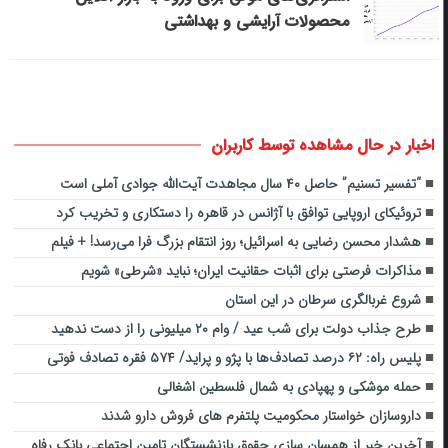
محصولات آرایشی و بهداشتی
اخبار در حال مشاهده توسط کاربران
“تفسیر تسنیم” حاصل ۴۰ سال مجاهدت آیت‌الله جوادی آملی است
تروئیکای اروپایی توافق با آژانس در قاهره را دستکاری و تخریب کرد
هشدار محسن رضایی به اسرائیل؛ روز انتقام بزرگ فرا می‌رسد! + فیلم
مذاکرات فرصتی برای اثبات حقانیت ایران؛ نباید «شرطی» شویم
شروع غربالگری سرطان در این استان
طرح جذاب دولت برای شب عید / وام ۲۰ میلیونی را از دست ندهید
پلیس راه: ۶۲ درصد تصادف‌ها با پژو و پراید/ ۵۷۴ فقره تصادف فوتی
حمله موشکی و پهپادی به شمال فلسطین اشغالی
داروسازان خواستار محکومیت پلتفرم های فروش دارو شدند
آخرین خبر از همسان سازی حقوق بازنشستگان تامین اجتماعی بانک رفاه