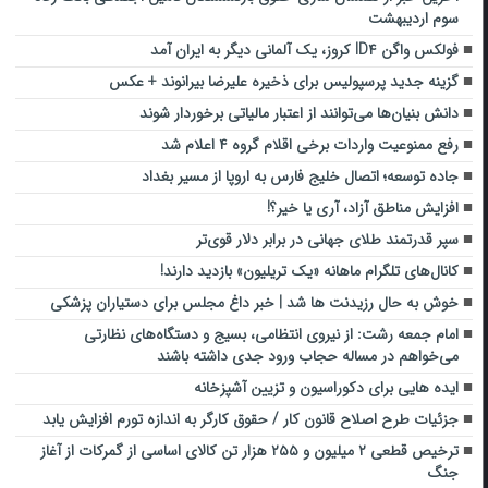
سوم اردیبهشت
فولکس‌ واگن ID۴ کروز،‌ یک آلمانی دیگر به ایران آمد
گزینه جدید پرسپولیس برای ذخیره علیرضا بیرانوند + عکس
دانش بنیان‌ها می‌توانند از اعتبار مالیاتی برخوردار شوند
رفع ممنوعیت واردات برخی اقلام گروه ۴ اعلام شد
جاده توسعه؛ اتصال خلیج فارس به اروپا از مسیر بغداد
افزایش مناطق آزاد، آری یا خیر؟!
سپر قدرتمند طلای جهانی در برابر دلار قوی‌تر
کانال‌های تلگرام ماهانه «یک تریلیون» بازدید دارند!
خوش به حال رزیدنت‌ ها شد | خبر داغ مجلس برای دستیاران پزشکی
امام جمعه رشت: از نیروی انتظامی، بسیج و دستگاه‌های نظارتی
می‌خواهم در مساله حجاب ورود جدی داشته باشند
ایده هایی برای دکوراسیون و تزیین آشپزخانه
جزئیات طرح اصلاح قانون کار / حقوق کارگر به اندازه تورم افزایش یابد
ترخیص قطعی ۲ میلیون و ۲۵۵ هزار تن کالای اساسی از گمرکات از آغاز
جنگ