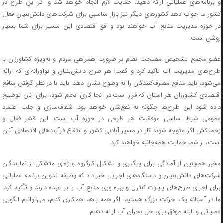
و برنامه‌های عملیاتی ارائه دهید. حمایت لازم انجام خواهد شد و اگر این طرح در
کشور ما جواب دهد کشور‌های دیگر نیز بازار مناسبی برای شرکت‌های دانش‌بنیان فعال
در حوزه مدیریت منابع آب خواهند بود و افق اقتصادی این مسیر برای شما بسیار
روشن است.
عضو مجمع تشخیص مصلحت نظام بر ضرورت همراهی مردم و به‌ویژه کشاورزان با
طرح‌های مدیریت آب تاکید کرد و گفت: هر طرح دانش‌بنیان و نوآورانه‌ای که ارائه
می‌شود، باید منافع مصرف‌کنندگان را به وضوح نشان دهد. باید با در نظر گرفتن منافع
اقتصادی کشاورزان هر استان که قرار است در آنجا کاری انجام شود، برای آنان توضیح
داده شود این طرح‌ها چگونه به نفع‌شان خواهد بود. شفاف‌سازی و جلب اعتماد
عمومی شرط اساسی موفقیت هر طرحی در حوزه آب است. این قشر فعال و
زحمتکش اگر متوجه شوند کار در مسیر آبادنی کشور و انتفاع فرآیند‌های اقتصادی آنان
است، از شما حمایت همه‌جانبه خواهند کرد.
مخبر همچنین از آمادگی برای پیگیری و تشکیل کارگروه ویژه‌ای متشکل از نمایندگان
شرکت‌های دانش‌بنیان و دستگاه‌های اجرایی خبر داد که وظیفه تدوین برنامه عملیاتی
برای اجرای طرح‌های پایلوت کنترل و بهره وری منابع آب را بر عهده دارند و تأکید کرد:
ما در آستانه یک حرکت بزرگ هستیم. اگر همه باهم همکاری کنیم، می‌توانیم الگویی
عملیاتی و البته موفق برای حل بحران آب ارائه دهیم.