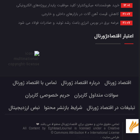
خرید هوشمندانه میکروکنترلر؛ کلید موفقیت پایدار پروژه‌های الکترونیکی
12:01
کاهش قیمت آهن آلات در بازارهای داخلی و خارجی
21:07
عرضه برق در بورس انرژی باعث رشد تولید و صادرات فولاد می شود
21:07
اعتبار اقتصادژورنال
اقتصاد ژورنال
درباره اقتصاد ژورنال
تماس با اقتصاد ژورنال
سوالات متداول کاربران
حریم خصوصی کاربران
تبلیغات در اقتصاد ژورنال
شرایط بازنشر محتوا
نبض ارزدیجیتال
تمامی حقوق مادی و معنوی برای اقتصادژورنال محفوظ می باشد ❤️
All Content by EghtesadJournal is licensed under a Creative
Commons Attribution 4.0 International License ©️
طراحی سایت :
Eghtesadjournal