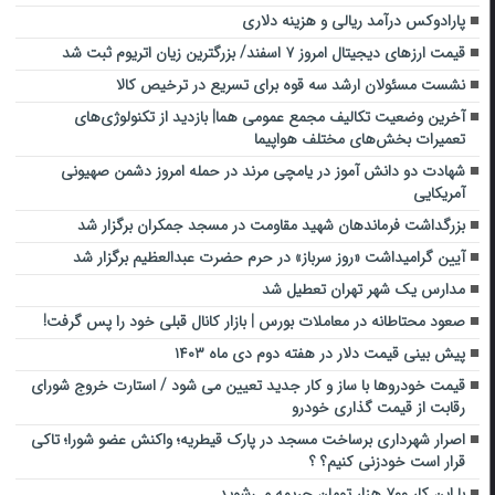
پارادوکس درآمد ریالی و هزینه دلاری
قیمت ارزهای دیجیتال امروز ۷ اسفند/ بزرگترین زیان اتریوم ثبت شد
نشست مسئولان ارشد سه قوه برای تسریع در ترخیص کالا
آخرین وضعیت تکالیف مجمع عمومی هما| بازدید از تکنولوژی‌های
تعمیرات بخش‌های مختلف هواپیما
شهادت دو دانش آموز در یامچی مرند در حمله امروز دشمن صهیونی
آمریکایی
بزرگداشت فرماندهان شهید مقاومت در مسجد جمکران برگزار شد
آیین گرامیداشت «روز سرباز» در حرم حضرت عبدالعظیم برگزار شد
مدارس یک شهر تهران تعطیل شد
صعود محتاطانه در معاملات بورس | بازار کانال قبلی خود را پس گرفت!
پیش‌ بینی قیمت دلار در هفته دوم دی ماه ۱۴۰۳
قیمت خودروها با ساز و کار جدید تعیین می شود / استارت خروج شورای
رقابت از قیمت گذاری خودرو
اصرار شهرداری برساخت مسجد در پارک قیطریه؛ واکنش عضو شورا؛ تاکی
قرار است خودزنی کنیم؟ ؟
با این کار ۷۰۰ هزار تومان جریمه می‌شوید