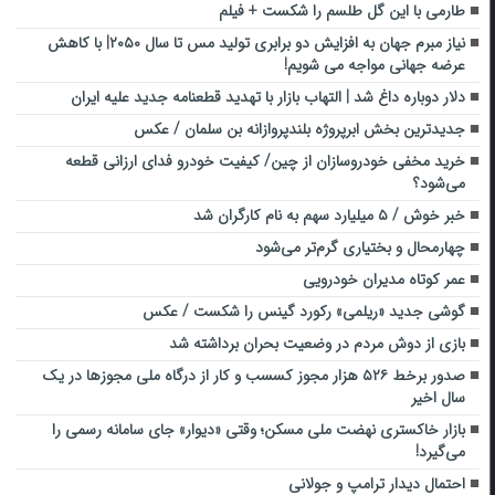
طارمی با این گل طلسم را شکست + فیلم
نیاز مبرم جهان به افزایش دو برابری تولید مس تا سال ۲۰۵۰| با کاهش
عرضه جهانی مواجه می شویم!
دلار دوباره داغ شد | التهاب بازار با تهدید قطعنامه جدید علیه ایران
جدیدترین بخش ابرپروژه بلندپروازانه بن‌ سلمان / عکس
خرید مخفی خودروسازان از چین/ کیفیت خودرو فدای ارزانی قطعه
می‌شود؟
خبر خوش / ۵ میلیارد سهم به نام کارگران شد
چهارمحال و بختیاری گرم‌تر می‌شود
عمر کوتاه مدیران خودرویی
گوشی جدید «ریلمی» رکورد گینس را شکست / عکس
بازی از دوش مردم در وضعیت بحران برداشته شد
صدور برخط ۵۲۶ هزار مجوز کسسب و کار از درگاه ملی مجوزها در یک
سال اخیر
بازار خاکستری نهضت ملی مسکن؛ وقتی «دیوار» جای سامانه رسمی را
می‌گیرد!
احتمال دیدار ترامپ و جولانی