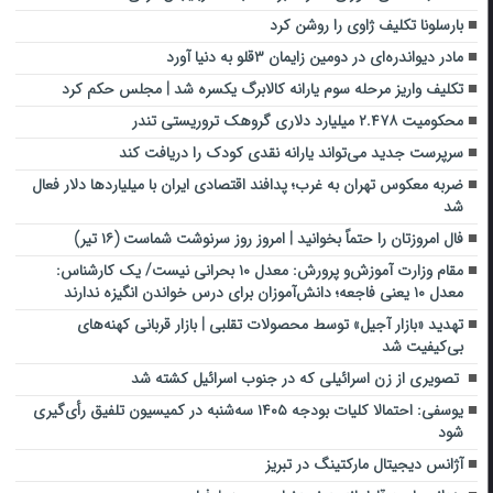
بارسلونا تکلیف ژاوی را روشن کرد
مادر دیواندره‌ای در دومین زایمان ۳قلو به دنیا آورد
تکلیف واریز مرحله سوم یارانه کالابرگ یکسره شد | مجلس حکم کرد
محکومیت ۲.۴۷۸ میلیارد دلاری گروهک تروریستی تندر
سرپرست جدید می‌تواند یارانه نقدی کودک را دریافت کند
ضربه معکوس تهران به غرب؛ پدافند اقتصادی ایران با میلیاردها دلار فعال
شد
فال امروزتان را حتماً بخوانید | امروز روز سرنوشت شماست (۱۶ تیر)
مقام وزارت آموزش‌و پرورش: معدل ۱۰ بحرانی نیست/ یک کارشناس:
معدل ۱۰ یعنی فاجعه؛ دانش‌آموزان برای درس خواندن انگیزه ندارند
تهدید «بازار آجیل» توسط محصولات تقلبی | بازار قربانی کهنه‌های
بی‌کیفیت شد
تصویری از زن اسرائیلی که در جنوب اسرائیل کشته شد
یوسفی: احتمالا کلیات بودجه ۱۴۰۵ سه‌شنبه در کمیسیون تلفیق رأی‌گیری
شود
آژانس دیجیتال مارکتینگ در تبریز