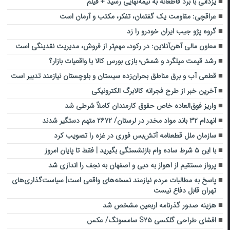
یزدانی با برد قاطعانه به نیمه‌نهایی رسید + فیلم
عراقچی: مقاومت یک گفتمان، تفکر، مکتب و آرمان است
گروه پژو جیب ایران خودرو را زد
معاون مالی آهن‌آنلاین: در رکود، مهم‌تر از فروش، مدیریت نقدینگی است
رشد قیمت میلگرد و شمش؛ بازی بورس کالا یا واقعیات بازار؟
قطعی آب و برق مناطق بحران‌زده سیستان و بلوچستان نیازمند تدبیر است
آخرین خبر از طرح فجرانه کالابرگ الکترونیکی
واریز فوق‌العاده خاص حقوق کارمندان کاملاً شرطی شد
انهدام ۳۲ باند مواد مخدر در لرستان/ ۲۶۷۲ متهم دستگیر شدند
سازمان ملل قطعنامه آتش‌بس فوری در غزه را تصویب کرد
با این ۵ شرط ساده وام بازنشستگی بگیرید | فقط تا پایان امروز
پرواز مستقیم از اهواز به دبی و اصفهان به نجف را اندازی شد
پاسخ به مطالبات مردم نیازمند نسخه‌های واقعی است| سیاست‌گذاری‌های
تهران قابل دفاع نیست
هزینه صدور گذرنامه اربعین مشخص شد
افشای طراحی گلکسی S۲۵ سامسونگ/ عکس