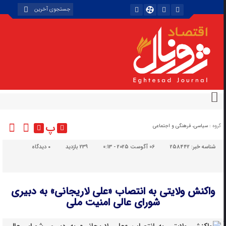
پ
گروه :
سیاسی، فرهنگی و اجتماعی
شناسه خبر:
258442
06 آگوست 2025 - 0:13
239 بازدید
۰
دیدگاه
واکنش ولایتی به انتصاب «علی لاریجانی» به دبیری
شورای عالی امنیت ملی