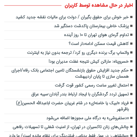
اخبار در حال مشاهده توسط کاربران
خبر خوش برای حقوق بگیران / دولت برای مالیات نقشه جدید کشید
پزشک خاطی بیمارستان پاکدشت دستگیر شد
تداوم گرمای هوای تهران تا ۱۰ روز آینده
کاهش قیمت مسکن ادامه‌دار است؟
واتساپ برگ برنده دیگری رو کرد/ ترجمه بدون نیاز به اینترنت
خسروپناه: ماراتن کیش نتیجه غفلت مدیران بود!
حکم جدید افزایش حقوق بازنشستگان تامین اجتماعی بانک رفاه/اجرای
همسان سازی تا پایان اردیبهشت
احتمال تغییر ساعت رسمی کشور قوت گرفت
تسهیل تردد گردشگران با ایجاد ارتباط بندر آبادان-سیبه عراق
فریاد «لبیک یا خامنه‌ای» در شام غریبان حضرت اباعبدالله الحسین(ع)
باقرشهر
«دستفروشی» به درگاه ملی مجوزها اضافه می‌شود
چالش‌های زنان تاکسیران در تهران، از امنیت شغلی تا تسهیلات رفاهی
جهانشاهی: در عمل فقط بدنامی فیلترینگ برای نظام مانده است/ ما وارد