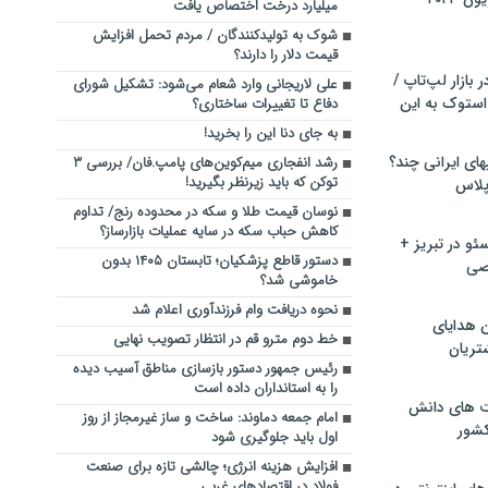
میلیارد درخت اختصاص یافت
شوک به تولیدکنندگان / مردم تحمل افزایش
قیمت دلار را دارند؟
بازار لپ‌تاپ /
علی لاریجانی وارد شعام می‌شود: تشکیل شورای
استوک به این
دفاع تا تغییرات ساختاری؟
به جای دنا این را بخرید!
ماشین لباسشویی‎های ایرانی چند؟
رشد انفجاری میم‌کوین‌های پامپ.فان/ بررسی ۳
توکن‌ که باید زیرنظر بگیرید!
 پلاس
نوسان قیمت طلا و سکه در محدوده رنج/ تداوم
کاهش حباب سکه در سایه عملیات بازارساز؟
و در تبریز +
دستور قاطع پزشکیان؛ تابستان ۱۴۰۵ بدون
صی
خاموشی شد؟
نحوه دریافت وام فرزندآوری اعلام شد
ن هدایای
خط دوم مترو قم در انتظار تصویب نهایی
تریان
رئیس جمهور دستور بازسازی مناطق آسیب دیده
را به استانداران داده است
ت های دانش
امام جمعه دماوند: ساخت و ساز غیرمجاز از روز
کشور
اول باید جلوگیری شود
افزایش هزینه انرژی؛ چالشی تازه برای صنعت
فولاد در اقتصادهای غربی