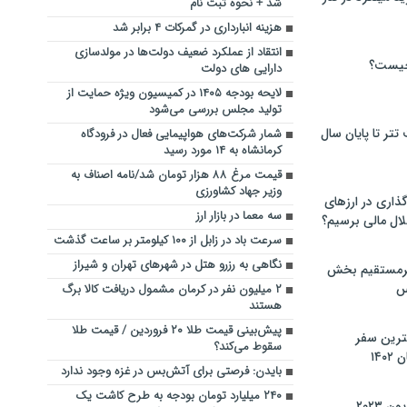
شد + نحوه ثبت نام
هزینه انبارداری در گمرکات ۴ برابر شد
انتقاد از عملکرد ضعیف دولت‌ها در مولدسازی‌
چیست؟
دارایی های دولت
لایحه بودجه ۱۴۰۵ در کمیسیون ویژه حمایت از
تولید مجلس بررسی می‌شود
تر تا پایان سال
شمار شرکت‌های هواپیمایی فعال در فرودگاه
کرمانشاه به ۱۴ مورد رسید
قیمت مرغ ۸۸ هزار تومان شد/نامه اصناف به
وزیر جهاد کشاورزی
گذاری در ارزهای
سه معما در بازار ارز
لال مالی برسیم؟
سرعت باد در زابل از ۱۰۰ کیلومتر بر ساعت گذشت
نگاهی به رزرو هتل در شهرهای تهران و شیراز
یرمستقیم بخش
س
۲ میلیون نفر در کرمان مشمول دریافت کالا برگ
هستند
پیش‌بینی قیمت طلا ۲۰ فروردین / قیمت طلا
نترین سفر
سقوط می‌کند؟
۱۴
بایدن: فرصتی برای آتش‌بس در غزه وجود ندارد
۲۴۰ میلیارد تومان بودجه به طرح کاشت یک
 ۲۰۲۳