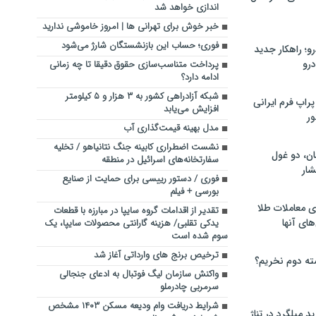
اندازی خواهد شد
خبر خوش برای تهرانی ها | امروز خاموشی ندارید
فوری؛ حساب این بازنشستگان شارژ می‌شود
؛ راهکار جدید
رو
پرداخت متناسب‌سازی حقوق دقیقا تا چه زمانی
ادامه دارد؟
شبکه آزادراهی کشور به ۳ هزار و ۵ کیلومتر
راپ فرم ایرانی
افزایش می‌یابد
ور
مدل بهینه قیمت‌گذاری آب
نشست اضطراری کابینه جنگ نتانیاهو / تخلیه
ان، دو غول
سفارتخانه‌های اسرائیل در منطقه
ار
فوری / دستور رییسی برای حمایت از صنایع
بورسی + فیلم
ی معاملات طلا
تقدیر از اقدامات گروه سایپا در مبارزه با قطعات
های آنها
یدکی تقلبی/ هزینه گارانتی محصولات سایپا، ‌یک
سوم شده است
ترخیص برنج های وارداتی آغاز شد
ته دوم نخریم؟
واکنش سازمان لیگ فوتبال به ادعای جنجالی
سرمربی چادرملو
شرایط دریافت وام ودیعه مسکن ۱۴۰۳ مشخص
 میلگرد در تناژ