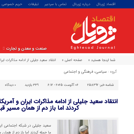
اقتصاد ژورنال
درباره ژورنال
تماس با سردبیر
تبلیغات
حریم خصوصی
صنعت و معدن و تجارت
شما اینجا هستید »
صفحه اصلی »
انتقاد سعید جلیلی از ادامه مذاکرات ایر
گروه :
سیاسی، فرهنگی و اجتماعی
شناسه خبر:
258492
06 آگوست 2025 - 6:12
349 بازدید
۰
دیدگاه
انتقاد سعید جلیلی از ادامه مذاکرات ایران و آمری
کردند اما باز دم از همان مسیر قبل
سعید جلیلی در شبکه اجتماعی ا
ما حمله کردند اما باز دم از همان م