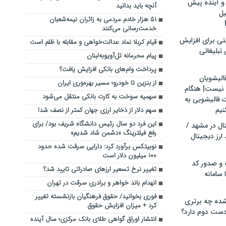
و آینده پیش
آنچه باید بدانید
یل
۵۱ هزار خادم مردمی به زائران نیمه‌شعبان
خدمت‌رسانی می‌کنند
تی برای افزایش
قیام کربلا نماد عدالت‌خواهی و مقابله با ظلم است
تبلیغاتی
پیام محرمانه تل‌آویوبه‌لبنان
پرداخت وام‌های بانکی افزایش یافت؟
الیشویان
از بنزین تا خودرو؛ مسیر بهره‌وری ایران
 نیست| هنگام
سهمیه سوخت به کارت بانکی منتقل می‌شود
ت قالیشویی به
نیم
سهم دلار از ذخایر ارزی جهان کمتر از نصف شد!
این فرد دو سال رئیس دانشگاه شریف بود/ برای
ال در مشهد /
رفع فیلترینگ «دشمن شاد شدیم»
ارز دیجیتال
نوبیتکس برآورد کرد: دارایی سرقت شده حدود
۱۰۰ میلیون دلار است
 و صدور کد
تغییر نرخ تسعیر ارزهای صادراتی تایید شد؟
 سامانه
انهدام باند خواهر و برادری سرقت در تهران
فوری بخوانید/ حقوق فرهنگیان بازنشسته تغییر
ده چه برتری
کرد + میزان افزایش حقوق
ست دوم دارد؟
انتشار اوراق گواهی طلای بانک مرکزی؛ سال آینده