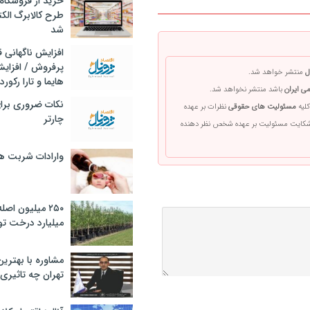
خرید از فروشگاه‌
طرح کالابرگ الک
شد
افزایش ناگهانی
پرفروش / افزایش
ل
منتشر خواهد شد.
هایما و تارا رکورد
ی ایران
باشد منتشر نخواهد شد.
نکات ضروری برا
کلیه
مسئولیت های حقوقی
نظرات بر عهده
چارتر
 شکایت مسئولیت بر عهده شخص نظر دهنده
وارادات شربت 
۲۵۰ میلیون اص
میلیارد درخت تو
مشاوره با بهتری
تهران چه تاثیری 