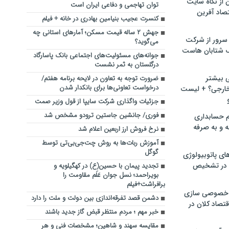
ن از نگاه سایت
توان تهاجمی و دفاعی ایران است
صاد آفرین
کنسرت عجیب بنیامین بهادری در خانه‌ + فیلم
جهش ۲ ساله قیمت مسکن؛ آمارهای استانی چه
سرور از شرکت
می‌گوید؟
 شتابان هاست
جوانه‌های مسئولیت‌های اجتماعی بانک پاسارگاد
درگلستان به ثمر نشست
ی بیشتر
ضرورت توجه به تعاون در لایحه برنامه هفتم/
درخواست تعاونی‌ها برای بانکدار شدن
خارجی؟ + لیست
جزئیات واگذاری شرکت سایپا از قول وزیر صمت
فوری/ جانشین جاستین ترودو مشخص شد
م حسابداری
ه و به صرفه
نرخ فروش ارز اربعین اعلام شد
آموزش ربات‌ها به روش چت‌جی‌بی‌تی توسط
گوگل
ای پاتوبیولوژی
 در تشخیص
تجدید پیمان با حسین(ع) در کهگیلویه و
بویراحمد؛ نسل جوان عَلَم مقاومت را
برافراشت+فیلم
خصوصی سازی
دشمن قصد تفرقه‌اندازی بین دولت و ملت را دارد
تصاد کلان در
خبر مهم ؛ مردم منتظر قبض گاز جدید باشند
مقایسه سهند و شاهین؛ مشخصات فنی و هر