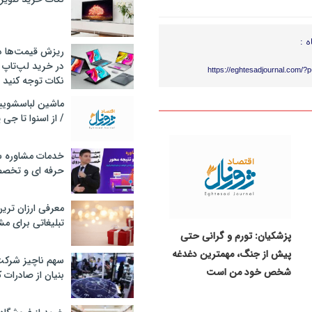
ه :
ریزش قیمت‌ها در 
در خرید لپ‌تاپ 
https://eghtesadjournal.com/?
نکات توجه کنید
/ از اسنوا تا جی
خدمات مشاوره سئ
حرفه ای و تخص
معرفی ارزان تری
تبلیغاتی برای مش
پزشکیان: تورم و گرانی حتی
پیش از جنگ، مهمترین دغدغه
سهم ناچیز شرک
شخص خود من است
بنیان از صادرات 