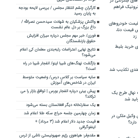
های اینترنتی در
ترونیک فراهم
کارگران چشم انتظار مجلس / بررسی لایحه بودجه
به پایان رسید
واکنش پزشکیان به شهادت سیدحسن نصرالله /
 قیمت خودروهای
داغ بزرگ بر دل عالم نشست
 قیمت دنا،
فوری/ خبر مهم مجلس درباره میزان افزایش
 زد
حقوق بازنشستگان
ی خرید بلیط
نتایج نهایی اعتراضات رتبه‌بندی معلمان کی اعلام
می‌شود؟
بازگشت نهنگ‌های شیبا اینو/ انفجار شیبا در راه
است؟
هندی تکذیب شد
سایه سیاست بر کلاس درس/ وضعیت متوسط
ایران در شاخص‌های آموزش
پیش بینی درباره انفجار بورس | توافق بازار را می
له نهال طرح یک
ترکاند؟
لید شد
یک سفارتخانه دیگر افغانستان بسته می‌شود
زمان چهارمین جلسه حراج سکه طلا اعلام شد
ن وکیل ملکی در
قیمت جدید دلار اعلام شد (۳ مرداد) +
دارد؟
اینفوگرافی
مقدم‌فر: هیاهوی رژیم صهیونیستی ناشی از ترس