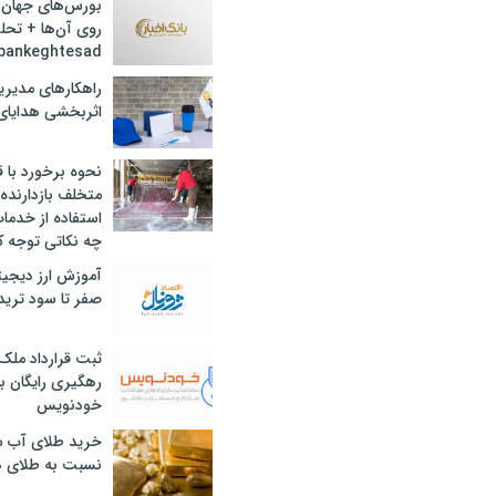
بورس‌های جهان 
روی آن‌ها + تحل
bankeghtesad
راهکارهای مدیری
اثربخشی هدایای 
نحوه برخورد با ق
متخلف بازدارنده
استفاده از خدما
چه نکاتی توجه ک
آموزش ارز دیجیت
صفر تا سود ترید 
ثبت قرارداد ملک
رهگیری رایگان با
خودنویس
خرید طلای آب ش
نسبت به طلای د