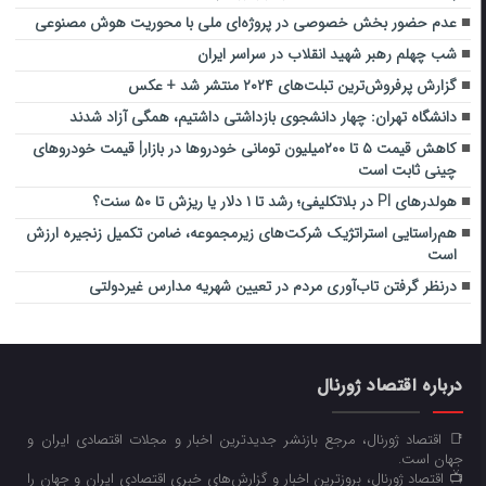
عدم حضور بخش خصوصی در پروژه‌ای ملی با محوریت هوش مصنوعی
شب چهلم رهبر شهید انقلاب در سراسر ایران
گزارش پرفروش‌ترین تبلت‌های ۲۰۲۴ منتشر شد + عکس
دانشگاه تهران: چهار دانشجوی بازداشتی داشتیم، همگی آزاد شدند
کاهش قیمت ۵ تا ۲۰۰میلیون تومانی خودروها در بازار| قیمت خودروهای
چینی ثابت است
هولدرهای PI در بلاتکلیفی؛ رشد تا ۱ دلار یا ریزش تا ۵۰ سنت؟
هم‌راستایی استراتژیک شرکت‌های زیرمجموعه، ضامن تکمیل زنجیره ارزش
است
درنظر گرفتن تاب‌آوری مردم در تعیین شهریه مدارس غیردولتی
درباره اقتصاد ژورنال
📑 اقتصاد ژورنال، مرجع بازنشر جدیدترین اخبار و مجلات اقتصادی ایران و
جهان است.
📺 اقتصاد ژورنال، بروزترین اخبار و گزارش‌های خبری اقتصادی ایران و جهان را