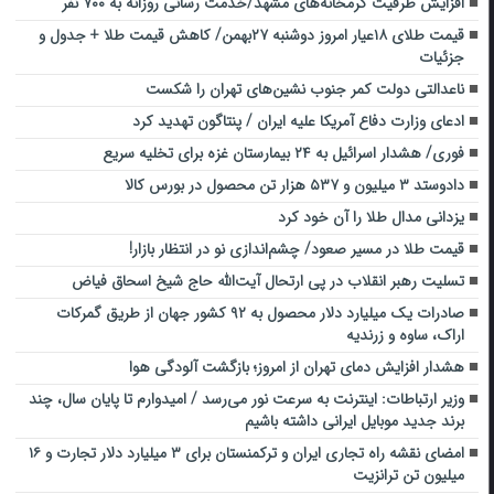
افزایش ظرفیت گرمخانه‌های مشهد/خدمت رسانی روزانه به ۷۰۰ نفر
قیمت طلای ۱۸عیار امروز دوشنبه ۲۷بهمن/ کاهش قیمت طلا + جدول و
جزئیات
ناعدالتی دولت کمر جنوب نشین‌های تهران را شکست
ادعای وزارت دفاع آمریکا علیه ایران / پنتاگون تهدید کرد
فوری/ هشدار اسرائیل به ۲۴ بیمارستان غزه برای تخلیه سریع
دادوستد ۳ میلیون و ۵۳۷ هزار تن محصول در بورس کالا
یزدانی مدال طلا را آن خود کرد
قیمت طلا در مسیر صعود/ چشم‌اندازی نو در انتظار بازار!
تسلیت رهبر انقلاب در پی ارتحال آیت‌الله حاج شیخ اسحاق فیاض
صادرات یک میلیارد دلار محصول به ۹۲ کشور جهان از طریق گمرکات
اراک، ساوه و زرندیه
هشدار افزایش دمای تهران از امروز؛ بازگشت آلودگی هوا
وزیر ارتباطات: اینترنت به سرعت نور می‌رسد / امیدوارم تا پایان سال، چند
برند جدید موبایل ایرانی داشته باشیم
امضای نقشه راه تجاری ایران و ترکمنستان برای ۳ میلیارد دلار تجارت و ۱۶
میلیون تن ترانزیت