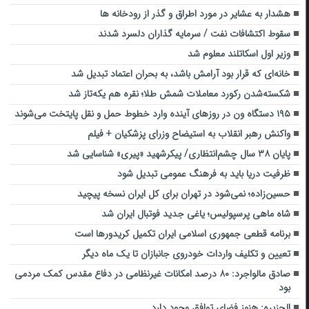
هشدار به عشایر در مورد اطراق و گذر از رودخانه ها
سقوط اکتشافات نفت / سرمایه گذاران دلسرد شدند
وزیر اول اسکاتلند معلوم شد
خانه‌ای که قرار بود آرامش باشد، به بحران اعتماد تبدیل شد
شکسته‌شدن رکورد معاملات شمش طلا؛‌ نقره هم یکه‌تاز شد
۱۹۵ دستگاه ون در روزهای آینده وارد خطوط حمل و نقل پایتخت می‌شوند
واکنش رهبر انقلاب به استیضاح وزرای پزشکیان + فیلم
پایان ۳۸ سال چشم‌انتظاری/ پیکرشهید «پیری» شناسایی شد
ظرفیت دریا باید به فرهنگ عمومی تبدیل شود
حسین‌زاده؛ نمی‌شود در تهران برای کل ایران نسخه پیچید
شاه ماهی پرسپولیس؛ یاغی جدید فوتبال ایران شد
برنامه قطعی جمهوری اسلامی ایران تکمیل کریدورها است
تعیین و تکلیف واردات خودروی جانبازان تا یک ماه دیگر
صادق مالواجرد: ۸۰ درصد امکانات غیرنظامی در دفاع مقدس کمک مردمی
بود
الجزیره: هنوز فضای توافق وجود دارد