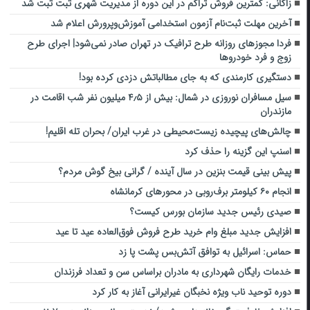
زاکانی: کمترین فروش تراکم در این دوره از مدیریت شهری ثبت ثبت شد
آخرین مهلت ثبت‌نام آزمون استخدامی آموزش‌وپرورش اعلام شد
فردا مجوزهای روزانه طرح ترافیک در تهران صادر نمی‌شود| اجرای طرح
زوج و فرد خودروها
دستگیری کارمندی که به جای مطالباتش دزدی کرده بود!
سیل مسافران نوروزی در شمال: بیش از ۴٫۵ میلیون نفر شب اقامت در
مازندران
چالش‌های پیچیده‌‌ زیست‌محیطی در غرب ایران/ بحران تله اقلیم!
اسنپ این گزینه را حذف کرد
پیش بینی قیمت بنزین در سال آینده / گرانی بیخ گوش مردم؟
انجام ۶۰ کیلومتر برف‌روبی در محورهای کرمانشاه
صیدی رئیس جدید سازمان بورس کیست؟
افزایش جدید مبلغ وام خرید طرح فروش فوق‌العاده عید تا عید
حماس: اسرائیل به توافق آتش‌بس پشت پا زد
خدمات رایگان شهرداری به مادران براساس سن و تعداد فرزندان
دوره توحید ناب ویژه نخبگان غیرایرانی آغاز به کار کرد