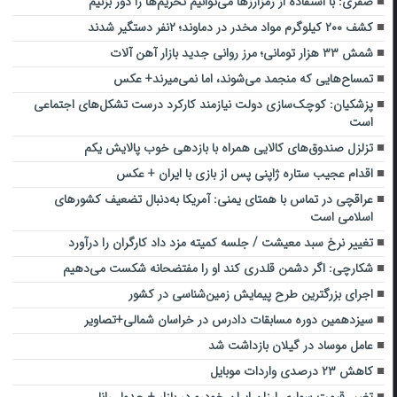
صفری: با استفاده از رمزارزها می‌توانیم تحریم‌ها را دور بزنیم
کشف ۲۰۰ کیلوگرم مواد مخدر در دماوند؛ ۲نفر دستگیر شدند
شمش ۳۳ هزار تومانی؛ مرز روانی جدید بازار آهن آلات
تمساح‌هایی که منجمد می‌شوند، اما نمی‌میرند+ عکس
پزشکیان: کوچک‌سازی دولت نیازمند کارکرد درست تشکل‌های اجتماعی
است
تزلزل صندوق‌های کالایی همراه با بازدهی خوب پالایش یکم
اقدام عجیب ستاره ژاپنی پس از بازی با ایران + عکس
عراقچی در تماس با همتای یمنی: آمریکا به‌دنبال تضعیف کشورهای
اسلامی است
تغییر نرخ سبد معیشت / جلسه کمیته مزد داد کارگران را درآورد
شکارچی: اگر دشمن قلدری کند او را مفتضحانه شکست می‌دهیم
اجرای بزرگترین طرح پیمایش زمین‌شناسی در کشور
سیزدهمین دوره مسابقات دادرس در خراسان شمالی+تصاویر
عامل موساد در گیلان بازداشت شد
کاهش ۲۳ درصدی واردات موبایل
تغییر قیمت سواری ارزان ایران خودرو در بازار + جدول رانا