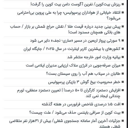
ریزش بیت‌کوین/ نفرین آگوست دامن بیت کوین را گرفت!
انتقاد خیابانی از هواداران پرسپولیس؛ چرا به علی پروین بی‌احترامی
می‌شود؟
پیش بینی جدید درباره قیمت طلا / نقش حراج شمش بر بازار / حساب
های بانکی همچنان مسدود است!
۹ سورتی پرواز اربعین در مسیر «ساری- نجف» دایر می شود
کشورهای با بیشترین کاربر اینترنت در سال ۲۰۲۵ / جایگاه ایران
بیانیه وزارت امور خارجه منتشر شد
میزان صرفه‌جویی در انرژی ملاک‌ ارزیابی مدیران ایلامی است
طالبان در سیلاب هم آب را روی سیستان بست؟
خطر محرومیت بیخ گوش ۳ بازیکن پرسپولیس
افزایش دستمزد کارگران تا ۵۰ درصد! | تعیین دستمزد منطقی، تورم
چندانی ایجاد نمی کند
افت ۱٫۵ درصدی شاخص فرابورس در هفته گذشته
بیت کوین از صرافی بایننس حذف می‌شود / علت چیست؟
جزئیات آخرین آمار سامانه جستجوی شغلی/ بیش از ۳۱هزار نفر متقاضی
شغلی هستند