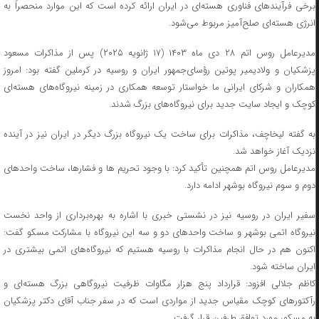
برخی فرآیندهای فناوری هسته‌ای در ایران ارائه کرده است که این موارد منحصراً به
انرژی هسته‌ای صلح‌آمیز مربوط می‌شود.
مدیرعامل روس اتم ۲۸ دی ماه ۱۴۰۳ (۱۷ ژانویه ۲۰۲۵) پس از مذاکرات مسعود
پزشکیان و ولادیمیر پوتین رؤسای‌جمهور ایران و روسیه در کرملین گفته بود: امروز
همکاران و شرکای ایرانی ما خواستار توسعه همکاری در زمینه نیروگاه‌های هسته‌ای
کوچک و ایجاد سایت جدید برای نیروگاه‌های بزرگ شدند.
به گفته لیخاچف، مذاکرات برای ساخت یک نیروگاه بزرگ دیگر در ایران نیز در آینده
نزدیک آغاز خواهد شد.
مدیرعامل روس اتم همچنین تأکید کرد: با وجود تحریم ها و فشارها، ساخت واحدهای
دوم و سوم نیروگاه بوشهر ادامه دارد.
سفیر ایران در روسیه نیز در نشستی خبری با اشاره به بهره‌برداری از واحد نخست
نیروگاه اتمی بوشهر و ساخت واحدهای دو و سه این نیروگاه با مشارکت مسکو گفت:
اکنون هم در حال انجام مذاکرات با روسیه هستیم که نیروگاه‌های اتمی بیشتری در
ایران ساخته شود.
کاظم جلالی افزود: قرارداد پنج هزار مگاوات ظرفیت نیروگاهی بزرگ هسته‌ای و
رآکتورهای کوچک مقیاس جدید از مواردی است که در سفر جناب آقای دکتر پزشکیان
به مسکو، مورد توافق طرفین قرار گرفت.