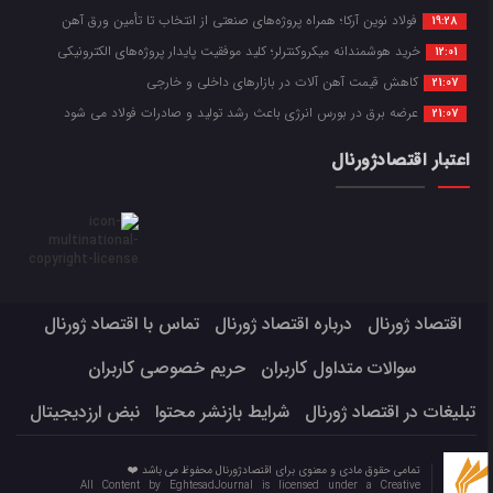
فولاد نوین آرکا؛ همراه پروژه‌های صنعتی از انتخاب تا تأمین ورق آهن
19:28
خرید هوشمندانه میکروکنترلر؛ کلید موفقیت پایدار پروژه‌های الکترونیکی
12:01
کاهش قیمت آهن آلات در بازارهای داخلی و خارجی
21:07
عرضه برق در بورس انرژی باعث رشد تولید و صادرات فولاد می شود
21:07
اعتبار اقتصادژورنال
اقتصاد ژورنال
درباره اقتصاد ژورنال
تماس با اقتصاد ژورنال
سوالات متداول کاربران
حریم خصوصی کاربران
تبلیغات در اقتصاد ژورنال
شرایط بازنشر محتوا
نبض ارزدیجیتال
تمامی حقوق مادی و معنوی برای اقتصادژورنال محفوظ می باشد ❤️
All Content by EghtesadJournal is licensed under a Creative