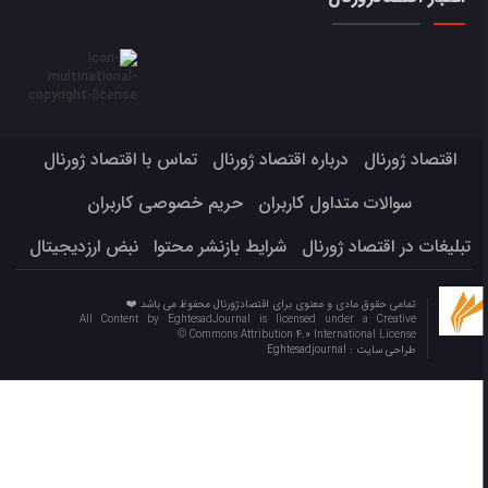
اقتصاد ژورنال
درباره اقتصاد ژورنال
تماس با اقتصاد ژورنال
سوالات متداول کاربران
حریم خصوصی کاربران
تبلیغات در اقتصاد ژورنال
شرایط بازنشر محتوا
نبض ارزدیجیتال
تمامی حقوق مادی و معنوی برای اقتصادژورنال محفوظ می باشد ❤️
All Content by EghtesadJournal is licensed under a Creative
Commons Attribution 4.0 International License ©️
طراحی سایت :
Eghtesadjournal