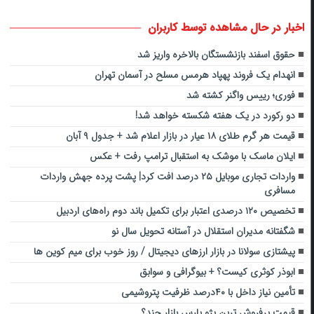
اخبار در حال مشاهده توسط کاربران
حقوق اسفند بازنشستگان بالاخره واریز شد
انهدام یک فروند پهپاد هرمس مسلح در آسمان تهران
فوری؛ رییس واگنر کشته شد
دو رکورد در یک هفته شکسته خواهد شد!
قیمت هر گرم طلای ۱۸ عیار در بازار اعلام شد + جدول ۹ آبان
ایلان ماسک با موشک به استقبال ترامپ رفت + عکس
واردات تجاری موبایل ۲۵ درصد افت کرد| پشت پرده جهش واردات
مسافری
تخصیص ۱۲۰ درصدی اعتبار برای تکمیل باند دوم راه‌های اردبیل
شگفتانه مدیران استقلال در آستانه تحویل سال نو
پیشتازی سولانا در بازار ارزهای دیجیتال / روز خوب برای میم کوین ها
ابوذر کوثری کیست؟ + بیوگرافی و سوابق
تأمین نیاز داخل با ۴۰درصد ظرفیت پتروشیمی
قیمت پرفروش ترین پژو پارس بازار چند؟