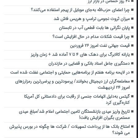
۴۰ روز حساس در بازار ارز
چرا اعضای حزب‌الله به‌جای موبایل از پیجر استفاده می‌کنند؟
میزان ثروت نجومی ترامپ و هریس فاش شد
پایان نگرانی ها بابت قطعی آب در تابستان
چرا قیمت شکلات مدام در حال افزایش است؟
قیمت جهانی نفت امروز ۲۶ فروردین
یارانه کالابرگ برای دهک‌ های ۴ تا ۷ آماده شد + زمان واریز
دستگیری جاعل اسناد بانکی و قضایی در مازندران
در لایحه برنامه هفتم از برنامه‌هایی حمایتی و اجتماعی غفلت شده است
معاملعه‌گران ارز دیجیتال بخوانند/ پرسودترین و پرضررترین رمزارزهای
امروز ۲۴ اردیبهشت
گیتس به‌دلیل اتهامات جنسی از رقابت برای دادستانی کل آمریکا
کناره‌گیری کرد
تاریخ واریز عیدی بازنشستگان تامین اجتماعی اعلام شد/مبلغ عیدی
مستمری بگیران افزایش یافت!
امتناع بانک ها از پرداخت تسهیلات / شرکت ها چگونه در بورس پذیرش
می شوند؟