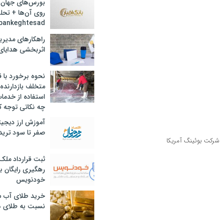
بورس‌های جهان 
روی آن‌ها + تحل
bankeghtesad
راهکارهای مدیری
اثربخشی هدایای 
نحوه برخورد با ق
متخلف بازدارنده
استفاده از خدما
چه نکاتی توجه ک
آموزش ارز دیجیت
صفر تا سود ترید 
ثبت قرارداد ملک
رهگیری رایگان با
خودنویس
خرید طلای آب ش
نسبت به طلای د