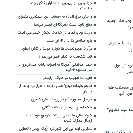
جوان‌ترین و پیرترین داوطلبان کنکور چند
ساله‌اند؟
واریزی فوق العاده به حساب این مستمری بگیران
؛ راهکار جدید
مبلغ کارت بلیت خبرنگاران تغییر می‌کند
رو
دولت وفاق تماما در خدمت بخش خصوصی است
پای میانجی‌ها به بازار ارز رسید
راپ فرم ایرانی
برآورد صهیونیست‌ها درباره موعد واکنش ایران
ور
کاپ شفافیت به کدام شهر می‌رسد ؟
حمله موشکی آمریکا به اطراف پایانه مسافربری در
ان، دو غول
مرز شلمچه + فیلم
ار
تغییرات عجیب در صرافی بایننس!
تداوم واردات برنج/حمل روزانه ۲ هزار تن برنج از
ی معاملات طلا
چابهار
های آنها
مراحل صدور حکم در پرونده های کیفری
هشدارهای مهم درباره خانه تکانی
ته دوم نخریم؟
شرکت‌های متقاضی واردات خودرو موظف به
ارسال مدارک شدند
مدارس ابتدایی این شهر فردا (یکم بهمن) تعطیل
 میلگرد در تناژ