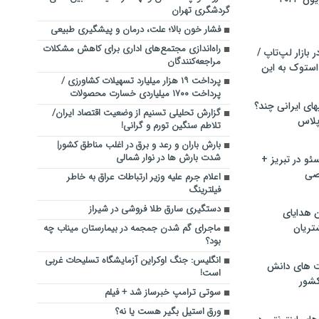
گردشگری تهران
فشار خون بالا؛ علت، درمان و پیشگیری طبیعی
راه‌اندازی مجتمع‌های اداری برای کاهش مشکلات
بازار لپ‌تاپ /
مراجعه‌کنندگان
استوک به این
پرداخت ۱۹ هزار میلیارد تسهیلات کشاورزی /
پرداخت ۱۷۰۰ میلیاردی خسارت محصولات
ماشین لباسشویی‎های ایرانی چند؟
گزارش تحلیلی تسنیم از وضعیت اقتصاد ایران/
 پلاس
تلاطم سنگین تورم و گرانی!
بارش باران و رعد و برق در اغلب مناطق کشور|
شدت بارش ها در نوار شمالی
و در تبریز +
صی
اعلام جرم علیه وزیر ارتباطات عراق به خاطر
فیلترینگ
دستگیری سارق طلا فروشی در شیراز
ن هدایای
تریان
ماجرای گم شدن جمجمه در بیمارستان میناب چه
بود؟
انگلیس: جنگ اوکراین آزمایشگاه تسلیحات غربی
ت های دانش
است!
کشور
سوتی ترامپ خبرساز شد + فیلم
ورق استیل بگیر هست یا نه؟