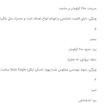
سرعت: ۴۵۰ کیلومتر بر ساعت
ویژگی: دارای قابلیت شناسایی و انهدام انواع اهداف ثابت و متحرک مثل بالگرد
۵
یسیر
برد: حدود ۲۰۰ کیلومتر
سقف پروازی: ۱۵ هزارپا
ویژگی: نمونه مهندسی معکوس شده پهپاد «اسکن ایگل» Scan Eagle ساخت شرکت بوئینگ آمریکا
۶
امید
برد: نامشخص