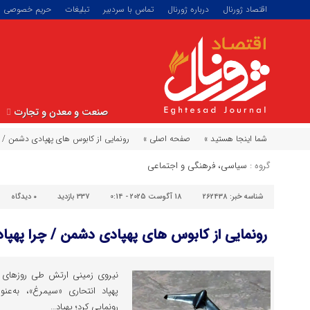
اقتصاد ژورنال
درباره ژورنال
تماس با سردبیر
تبلیغات
حریم خصوصی
صنعت و معدن و تجارت
شما اینجا هستید »
صفحه اصلی »
رونمایی از کابوس های پهپادی دشمن /
گروه :
سیاسی، فرهنگی و اجتماعی
شناسه خبر:
262438
18 آگوست 2025 - 0:14
337 بازدید
۰
دیدگاه
رونمایی از کابوس های پهپادی دشمن / چرا په
نیروی زمینی ارتش طی روزهای اخ
پهپاد انتحاری «سیمرغ»، به‌عن
رونمایی کرد؛ پهپاد…