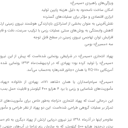
ویژگی‌های راهبردی «سیمرغ»
امکان ساخت نامحدود به دلیل هزینه پایین تولید
ابزاری اقتصادی و مؤثر برای عملیات‌های گسترده
نقش‌آفرینی به عنوان بخشی از استراتژی بازدارندگی هوشمند نیروی زمینی ار
کاهش وابستگی به روش‌های سنتی عملیات رزمی با ترکیب سرعت، دقت و قابل
افزایش توان تهاجمی نیروی زمینی در سطح قابل توجه
سه «مسیرغ» بومی
پهپاد انتحاری «سیمرغ» در شرایطی رونمایی شده‌است که پیش از این نیروی ه
«سیمرغ» را تولید کرده بود؛ 
آمریکایی RQ-۱۷۰ یا همان «جانور قندرهار» به‌حساب می‌آمد.
«سیمرغ» سپاه‌پاسداران یا همان «شاهد ۱۷۱»، 
مأموریت‌های شناسایی و رزمی با برد ۴ هزارو ۴۰۰ کیلومتر و قابلیت حمل بمب‌های هدایت‌شونده طراحی شده‌است.
تمرکز بر عملیات گروهی طراحی شده‌است. این دو پهپاد از نظر طراحی و مأموریت
علاوه‌بر اینها در آذرماه ۱۳۹۸ نیز نیروی دریایی ارتش از پهپاد دی
بردی درحدود هزارو ۵۰۰ کیلومتر، که به سازمان رزم نداجا در آب‌های