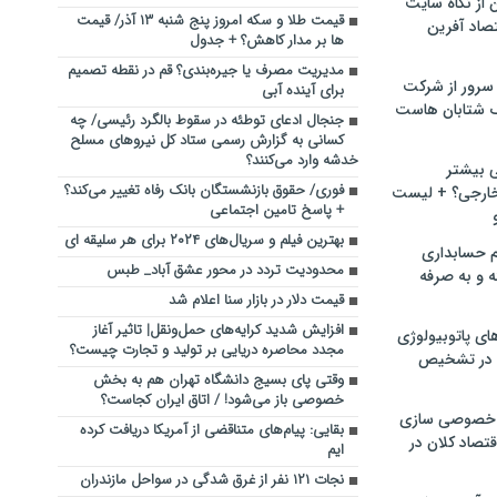
ن از نگاه سایت
قیمت طلا و سکه امروز پنج شنبه ۱۳ آذر/ قیمت
صاد آفرین
ها بر مدار کاهش؟ + جدول
مدیریت مصرف یا جیره‌بندی؟ قم در نقطه تصمیم
سرور از شرکت
برای آینده آبی
 شتابان هاست
جنجال ادعای توطئه در سقوط بالگرد رئیسی/ چه
کسانی به گزارش رسمی ستاد کل نیرو‌های مسلح
خدشه وارد می‌کنند؟
ی بیشتر
فوری/ حقوق بازنشستگان بانک رفاه تغییر می‌کند؟
خارجی؟ + لیست
+ پاسخ تامین اجتماعی
بهترین فیلم و سریال‌های ۲۰۲۴ برای هر سلیقه ای
م حسابداری
محدودیت تردد در محور عشق آباد_ طبس
ه و به صرفه
قیمت دلار در بازار سنا اعلام شد
افزایش شدید کرایه‌های حمل‌ونقل| تاثیر آغاز
ای پاتوبیولوژی
مجدد محاصره دریایی بر تولید و تجارت چیست؟
 در تشخیص
وقتی پای بسیج دانشگاه تهران هم به بخش
خصوصی باز می‌شود! / اتاق ایران کجاست؟
خصوصی سازی
بقایی: پیام‌های متناقضی از آمریکا دریافت کرده
تصاد کلان در
ایم
نجات ۱۲۱ نفر از غرق‌ شدگی در سواحل مازندران