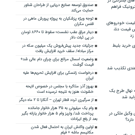
های اینترنتی در
صندوق توسعه صنایع دریایی از طراحان شناور
ترونیک فراهم
حمایت می‌کند
توجه ویژه پزشکیان به پروژه پرورش ماهی در
 قیمت خودروهای
قفس مکران
 قیمت دنا،
دینار عراق عقب نشست؛ سقوط تا ۸۶۶۰ تومان
 زد
در پی ثبات دلار
ی خرید بلیط
جزئیات جدید پیش‌فروش یک میلیون سکه در
مرکز مبادله/ سقف خرید افزایش یافت
وضعیت امسال مراتع برای چرای دام عالی شد+
قیمت گوشت
هندی تکذیب شد
درخواست زلنسکی برای افزایش تحریم‌ها علیه
ایران
بهروز آذر: مذاکره با مجلس در خصوص لایحه
له نهال طرح یک
خشونت هنوز به نتیجه نرسیده است
لید شد
از سرگیری تردد قطار تهران – آنکارا تا ۲ ماه دیگر
وام یک میلیونی به ۳۵ هزار خانوار جامانده
ن وکیل ملکی در
پرداخت شد/ واریز وام ۵ هزار خانوار یارانه بگیر
بعد از رفع ایرادات
دارد؟
اولین واکنش ایران به احتمال فعال شدن
مکانیسم ماشه + فیلم