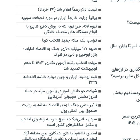
شد
قیمت دلار رسماً اعلام شد (۲۶ خرداد)
بیانیهٔ وزارت خارجهٔ ایران در مورد تحولات سوریه
چیست؟
قهوه لاته: طرز تهیه لته به روش کافی شاپی با
انواع دستگاه های مختلف خانگی
ترامپ یک ملکه جدید انتخاب کرد!
تر تا پایان سال
ضربه ۱۲۰ میلیارد دلاری جنگ به اقتصاد امارات؛
بازار ابوظبی و دبی در شوک
مهلت انتخاب رشته آزمون دکتری ۱۴۰۳ تا دهم
اردیبهشت تمدید شد
گذاری در ارزهای
لال مالی برسیم؟
​​​​​​​نامه روسیه، ایران و چین درباره خاتمه قطعنامه
۲۲۳۱
شهادت دو دانش آموز در یامچی مرند در حمله
یرمستقیم بخش
امروز دشمن صهیونی آمریکایی
س
تاثیر منفی جنگ غزه بر اقتصاد منطقه به روایت
صندوق بین المللی پول
نترین سفر
سردار طلایی‌نیک: بسیج سرمایه راهبردی انقلاب
۱۴
و مکمل ساختارهای کشور است
امضای تفاهم‌نامه‌های همکاری بین منطقه آزاد
اروند و چند استان و نهاد در نمایشگاه بین‌المللی
 ۲۰۲۳