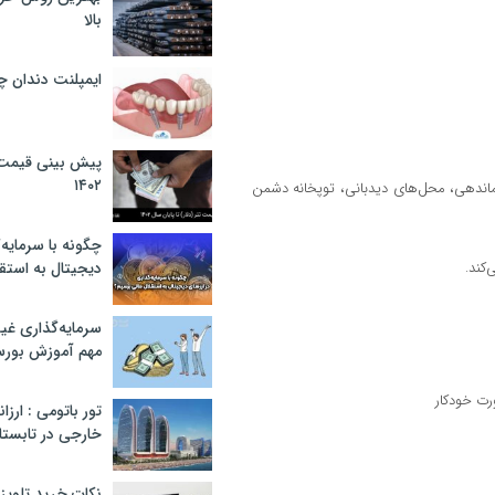
بالا
ایمپلنت دندان 
پیش بینی قیمت ت
۱۴۰۲
اندهی، محل‌های دیدبانی، توپخانه دشمن
چگونه با سرمایه‌
کند.
دیجیتال به استق
سرمایه‌گذاری غ
مهم آموزش بور
ورت خودکار
تور باتومی : ارزا
خارجی در تابستان ۰۲
نکات خرید تلویزیون