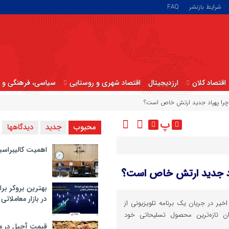
شرایط بازنشر
FAQ
اقتصاد کلان
ارزدیجیتال
اقتصاد شهری و روستایی
سیاسی، فرهنگی و ا
 چرا پهپاد جدید ارتش خاص است؟
پ
محبوب
جدید
دیدگاهها
اهمیت کالیبراسی
پاد جدید ارتش خاص است؟
بهترین بروکر برا
در بازار معاملاتی
یر در جریان یک برنامه تلویزیونی از
وان تازه‌ترین محصول تسلیحاتی خود
قیمت آجیل در م