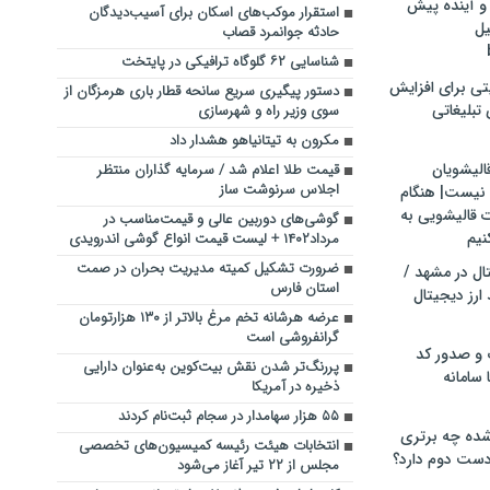
و آینده پیش
استقرار موکب‌های اسکان برای آسیب‌دیدگان
یل
حادثه جوانمرد قصاب
شناسایی ۶۲ گلوگاه ترافیکی در پایتخت
تی برای افزایش
دستور پیگیری سریع سانحه قطار باری هرمزگان از
تبلیغاتی
سوی وزیر راه و شهرسازی
مکرون به تیتانیاهو هشدار داد
الیشویان
قیمت طلا اعلام شد / سرمایه گذاران منتظر
اجلاس سرنوشت ساز
 نیست| هنگام
ت قالیشویی به
گوشی‌های دوربین عالی و قیمت‌مناسب در
نیم
مرداد۱۴۰۲ + لیست قیمت انواع گوشی اندرویدی
ضرورت تشکیل کمیته‌ مدیریت بحران در صمت
ال در مشهد /
استان فارس
ارز دیجیتال
عرضه هرشانه تخم مرغ بالاتر از ۱۳۰ هزارتومان
گرانفروشی است
 و صدور کد
پررنگ‌تر شدن نقش بیت‌کوین به‌عنوان دارایی
 سامانه
ذخیره در آمریکا
۵۵ هزار سهامدار در سجام ثبت‌نام کردند
ده چه برتری
انتخابات هیئت‌ رئیسه کمیسیون‌های تخصصی
ست دوم دارد؟
مجلس از ۲۲ تیر آغاز می‌شود