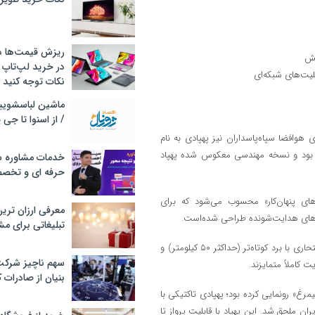
ریزش قیمت‌ها در 
تش
در خرید لپ‌تاپ 
یت‌های شبکه‌ای
نکات توجه کنید
/ از اسنوا تا جی
وافضا سپاه‌پاسداران نیز پهپادی به نام
پهپادی که در اردیبهشت‌ماه ۱۳۹۳ رونمایی شده بود و نسخه مهندسی معکوس شده پهپاد
خدمات مشاوره سئ
حرفه ای و تخص
پهپادی از خانواده «پهپادهای پنهان‌کار» محسوب می‌شود که برای
معرفی ارزان تری
تبلیغاتی برای مش
این درحالی است که پهپاد انتحاری «نزاجا» به‌طور خاص برای مأموریت‌های انتحاری با برد کوتاه‌تر (حداکثر ۵۰ کیلومتر) و
سهم ناچیز شرک
 کاملاً متمایزند.
بنیان از صادرات 
گری به نام «سیمرغ» رونمایی کرده بود؛ پهپادی تاکتیکی با
 جنوبی ایران ملحق شد. این پهپاد با قابلیت پرواز تا