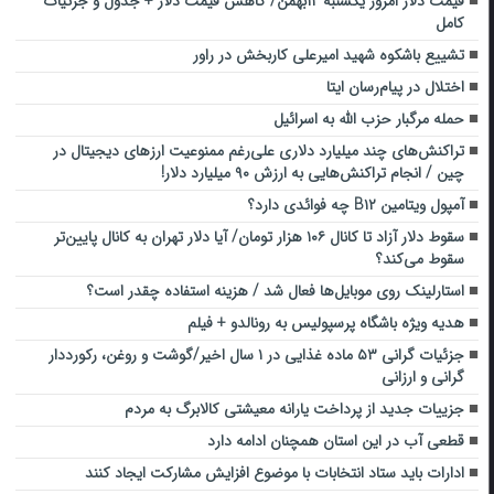
قیمت دلار امروز یکشنبه ۱۲بهمن/ کاهش قیمت دلار + جدول و جزئیات
کامل
تشییع باشکوه شهید امیرعلی کاربخش در راور
اختلال در پیام‌رسان ایتا
حمله مرگبار حزب الله به اسرائیل
تراکنش‌های چند میلیارد دلاری علی‌رغم ممنوعیت ارزهای دیجیتال در
چین / انجام تراکنش‌هایی به ارزش ۹۰ میلیارد دلار!
آمپول ویتامین B۱۲ چه فوائدی دارد؟
سقوط دلار آزاد تا کانال ۱۰۶ هزار تومان/ آیا دلار تهران به کانال پایین‌تر
سقوط می‌کند؟
استارلینک روی موبایل‌ها فعال شد / هزینه استفاده چقدر است؟
هدیه ویژه باشگاه پرسپولیس به رونالدو + فیلم
جزئیات گرانی ۵۳ ماده غذایی در ۱ سال اخیر/گوشت و روغن، رکورددار
گرانی و ارزانی
جزییات جدید از پرداخت یارانه معیشتی کالابرگ به مردم
قطعی آب در این استان همچنان ادامه دارد
ادارات باید ستاد انتخابات با موضوع افزایش مشارکت ایجاد کنند