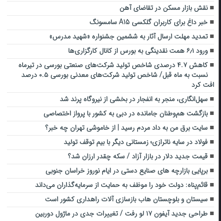
نقش بازار مسکن در تقاضای آهن
خبر داغ برای کاربران گلکسی A15 سامسونگ
تمدید مهلت ارسال آثار به ششمین جشنواره «شهید مدرس»
ورود ۶٫۱ همت نقدینگی به بورس از کانال کارگزاری‌ها
کاهش ۴.۷ درصدی شاخص تولید شرکت‌های صنعتی بورسی در تیرماه
نسبت به ماه قبل/ شاخص تولید شرکت‌های معدنی بورسی ۰.۵ درصد
افت کرد
سهل‌انگاری، منجر به انفجار در بخشی از نیروگاه پرند شد
بازگشت هم‌وطنان جامانده در دبی به کشور با پرواز اختصاصی
سایت برق من به داد مردم رسید | از خاموشی تهران چه خبر؟
فولاد در سایه ناترازی؛ زمستانی دیگر با بیم توقف تولید
قیمت جدید دلار در بازار آزاد / سکه چقدر ارزان شد؟
برپایی بازارچه های صنایع دستی در ایام نوروز خراسان جنوبی
قائم‌پناه: دولت خود را موظف به حمایت از سرمایه‌گذاران می‌داند
سیستان و بلوچستان هاب بازسازی آلات راهداری کشور است
طراحی جدید آیفون ۱۷ لو رفت / تغییرات جدی در ماژول دوربین