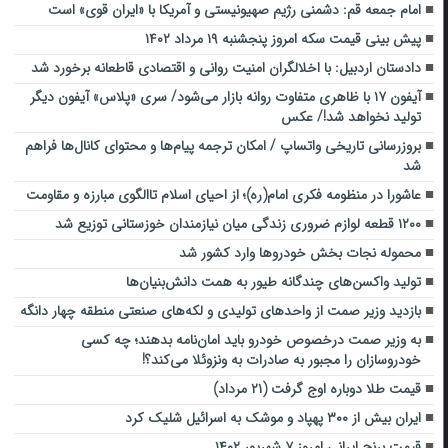
امام جمعه قم: دشمنی رژیم صهیونیستی و آمریکا با «ایران قوی» است
پیش بینی قیمت سکه امروز پنجشنبه ۱۹ مرداد ۱۴۰۲
دادستان اردبیل: با اخلالگران امنیت روانی و اقتصادی قاطعانه برخورد شد
آیفون ۱۷ با ظاهری متفاوت روانه بازار می‌شود/ سری «پلاس» آیفون دیگر
تولید نخواهد شد!/ عکس
بروزرسانی تاریخی واتساپ / امکان ترجمه پیام‌ها و محتوای کانال‌ها فراهم
شد
عاشورا در منظومه فکری امام(ره)؛ از احیای اسلام تاالگوی مبارزه و مقاومت
۱۲۰۰ قطعه لوازم ضروری زندگی میان نیازمندان خوزستانی توزیع شد
محموله نجات بخش خودروها وارد کشور شد
تولید واکسن‌های چندگانه طیور به همت دانش‌بنیان‌ها
بازدید وزیر صمت از واحدهای تولیدی و لکه‌های صنعتی منطقه چهار دانگه
به وزیر صمت درخصوص خودرو باید امان‌نامه بدهند؛ چه کسی
خودروسازان را مجبور به صادرات به ونزوئلا می‌کند؟!
قیمت طلا دوباره اوج گرفت (۲۱ مرداد)
ایران بیش از ۳۰۰ پهپاد و موشک به اسرائیل شلیک کرد
قیمت برنج ایرانی امروز ۷ شهریور ۱۴۰۲