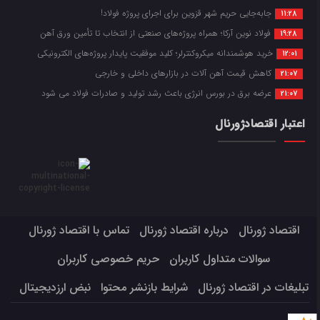
جابه‌جایی حریم شهر قزوین برای اجرای پروژه فولاد!
11:28
فولاد نوین آرکا؛ همراه پروژه‌های صنعتی از انتخاب تا تأمین ورق آهن
19:28
خرید هوشمندانه میکروکنترلر؛ کلید موفقیت پایدار پروژه‌های الکترونیکی
12:01
کاهش قیمت آهن آلات در بازارهای داخلی و خارجی
21:07
عرضه برق در بورس انرژی باعث رشد تولید و صادرات فولاد می شود
21:07
اعتبار اقتصادژورنال
اقتصاد ژورنال
درباره اقتصاد ژورنال
تماس با اقتصاد ژورنال
سوالات متداول کاربران
حریم خصوصی کاربران
تبلیغات در اقتصاد ژورنال
شرایط بازنشر محتوا
نبض ارزدیجیتال