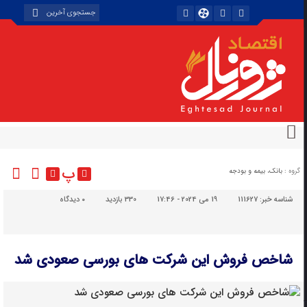
پ
گروه :
بانک، بیمه و بودجه
شناسه خبر:
111627
19 می 2024 - 17:46
330 بازدید
۰
دیدگاه
شاخص فروش این شرکت های بورسی صعودی شد