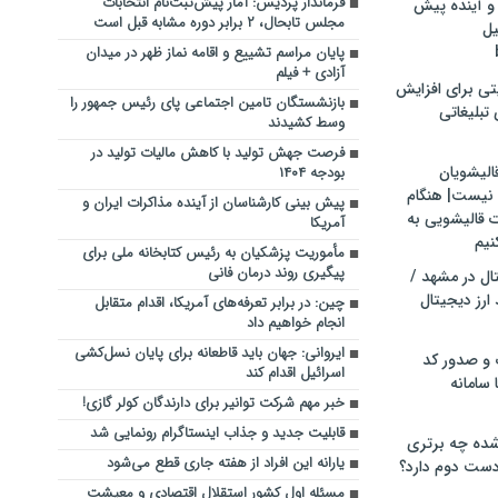
فرماندار پردیس: آمار پیش‌ثبت‌نام انتخابات
و آینده پیش
مجلس تابحال، ۲ برابر دوره مشابه قبل است
یل
پایان مراسم تشییع و اقامه نماز ظهر در میدان
آزادی + فیلم
تی برای افزایش
بازنشستگان تامین اجتماعی پای رئیس جمهور را
تبلیغاتی
وسط کشیدند
فرصت جهش تولید با کاهش مالیات تولید در
الیشویان
بودجه ۱۴۰۴
 نیست| هنگام
پیش بینی کارشناسان از آینده مذاکرات ایران و
ت قالیشویی به
آمریکا
نیم
مأموریت پزشکیان به رئیس کتابخانه ملی برای
پیگیری روند درمان فانی
ال در مشهد /
ارز دیجیتال
چین: در برابر تعرفه‌های آمریکا، اقدام متقابل
انجام خواهیم داد
ایروانی: جهان باید قاطعانه برای پایان نسل‌کشی
 و صدور کد
اسرائیل اقدام کند
 سامانه
خبر مهم شرکت توانیر برای دارندگان کولر گازی!
قابلیت جدید و جذاب اینستاگرام رونمایی شد
ده چه برتری
یارانه این افراد از هفته جاری قطع می‌شود
ست دوم دارد؟
مسئله اول کشور استقلال اقتصادی و معیشت