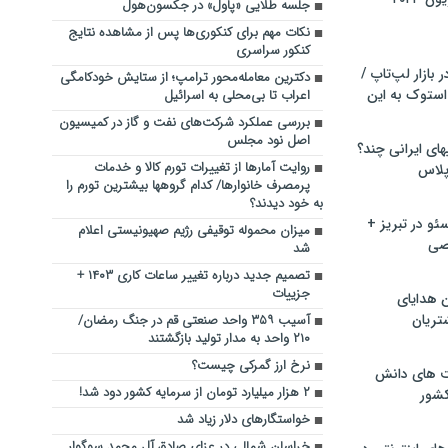
جلسه طلایی «پاول» در جکسون‌هول
نکات مهم برای کنکوری‌ها پس از مشاهده نتایج
کنکور سراسری
بازار لپ‌تاپ /
دکترین معامله‌محور ترامپ؛ از ستایش خودکامگی
استوک به این
اعراب تا بی‌محلی به اسرائیل
بررسی عملکرد شرکت‌های نفت و گاز در کمیسیون
اصل نود مجلس
ماشین لباسشویی‎های ایرانی چند؟
روایت آمارها از تغییرات تورم کالا و خدمات
 پلاس
پرمصرف خانوارها/ کدام گروهها بیشترین تورم را
به خود دیدند؟
و در تبریز +
میزان محموله توقیفی رژیم صهیونیستی اعلام
صی
شد
تصمیم جدید درباره تغییر ساعات کاری ۱۴۰۳ +
جزییات
ن هدایای
تریان
آسیب ۳۵۹ واحد صنعتی قم در جنگ رمضان/
۲۱۰ واحد به مدار تولید بازگشتند
نرخ ارز گمرکی چیست؟
ت های دانش
۲ هزار میلیارد تومان از سرمایه کشور دود شد!
کشور
خواستگارهای دلار زیاد شد
خراسان شمالی در عزای صادق آل محمد سوگوار