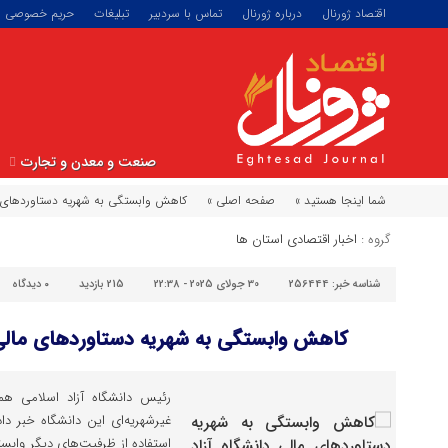
اقتصاد ژورنال
درباره ژورنال
تماس با سردبیر
تبلیغات
حریم خصوصی
صنعت و معدن و تجارت
شما اینجا هستید »
صفحه اصلی »
کاهش وابستگی به شهریه دستاوردهای م
گروه :
اخبار اقتصادی استان ها
شناسه خبر:
256444
30 جولای 2025 - 22:38
215 بازدید
۰
دیدگاه
کاهش وابستگی به شهریه دستاوردهای مالی 
رئیس دانشگاه آزاد اسلامی هم
غیرشهریه‌ای این دانشگاه خبر د
استفاده از ظرفیت‌های دیگر وابس