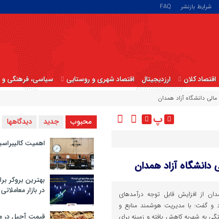
شرایط بازنشر
FAQ
اقتصاد کلان
ارزدیجیتال
اقتصاد شهری و روستایی
سیاسی، فرهنگی و ا
الی دانشگاه آزاد همدان
پ
محبوب
جدید
دیدگاهها
اهمیت کالیبراسی
دانشگاه آزاد همدان
بهترین بروکر برا
در بازار معاملاتی
دان از افزایش قابل توجه درآمدهای
اد و گفت: با مدیریت هوشمند منابع و
قیمت آجیل در م
تگی به شهریه کاهش یافته و زمینه برای