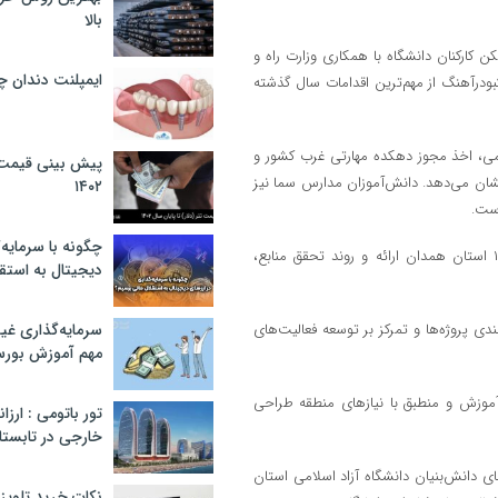
بالا
کارکنان دانشگاه با همکاری وزارت راه و
ایمپلنت دندان 
بودرآهنگ از مهم‌ترین اقدامات سال گذشته
لامی، اخذ مجوز دهکده مهارتی غرب کشور و
پیش بینی قیمت ت
 نشان می‌دهد. دانش‌آموزان مدارس سما نیز
۱۴۰۲
است.
چگونه با سرمایه‌
در ادامه جلسه، گزارش تفصیلی عملیاتی شدن بودجه سال مالی ۱۴۰۳-۱۴۰۴ استان همدان ارائه و روند تحقق منابع،
دیجیتال به استق
باط مالی، اولویت‌بندی پروژه‌ها و تمرکز بر توسعه فعالیت‌های
سرمایه‌گذاری غ
مهم آموزش بور
زش و منطبق با نیازهای منطقه طراحی
تور باتومی : ارزا
خارجی در تابستان ۰۲
ی دانش‌بنیان دانشگاه آزاد اسلامی استان
نکات خرید تلویزیون