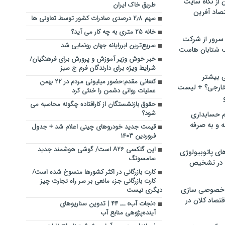
ن از نگاه سایت
طریق خاک ایران
صاد آفرین
سهم ۲٫۸ درصدی صادرات کشور توسط تعاونی ها
خانه ۲۵ متری به چه کار می آید؟
سرور از شرکت
سریع‌ترین ابررایانه جهان رونمایی شد
 شتابان هاست
خبر خوش وزیر آموزش و پرورش برای فرهنگیان/
شرایط ویژه برای دارندگان فرم ج سبز
ی بیشتر
کنعانی مقدم:حضور میلیونی مردم در ۲۲ بهمن
خارجی؟ + لیست
عملیات روانی دشمن را خنثی کرد
حقوق بازنشستگان از کارافتاده چگونه محاسبه می
شود؟
م حسابداری
ه و به صرفه
قیمت جدید خودروهای چینی اعلام شد + جدول
فروردین ۱۴۰۳
این گلکسی A26 است/ گوشی هوشمند جدید
ای پاتوبیولوژی
سامسونگ
 در تشخیص
کارت بازرگانی در اکثر کشورها منسوخ شده است/
کارت بازرگانی جزء مانعی بر سر راه تجارت چیز
خصوصی سازی
دیگری نیست
تصاد کلان در
«نجات آب» ــ ۴۴ | تدوین سناریوهای
آینده‌پژوهی منابع آب