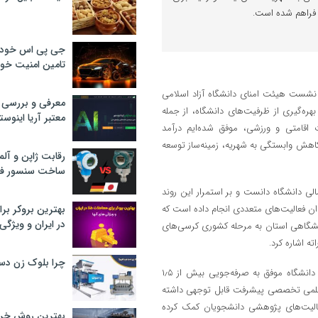
 فراهم شده است.
جی پی اس خودرو
تامین امنیت خود
 نشست هیئت امنای دانشگاه آزاد اسلامی
معرفی و بررسی پ
ره‌گیری از ظرفیت‌های دانشگاه، از جمله
معتبر آریا اینوست
 اقامتی و ورزشی، موفق شده‌ایم درآمد
ین درآمدها ضمن کاهش وابستگی به شهریه، زمینه‌ساز توسعه
رقابت ژاپن و آلم
ساخت سنسور فش
لی دانشگاه دانست و بر استمرار این روند
ان فعالیت‌های متعددی انجام داده است که
بهترین بروکر برا
در ایران و ویژگی‌
وان به برگزاری جشنواره ملی «مشق انتظار»، صعود ۲۰ تیم دانشگاهی استان به مرحله کشوری کرسی‌های
ه اشاره کرد.
چرا بلوک زن دس
رئیس دانشگاه آزاد اسلامی همدان افزود: همچنین در بخش علوم پزشکی، دانشگاه موفق به صرفه‌جویی بیش از ۱٫۵
ت علمی تخصصی پیشرفت قابل توجهی داشته
فعالیت‌های پژوهشی دانشجویان کمک کرده
بهترین روش خرید