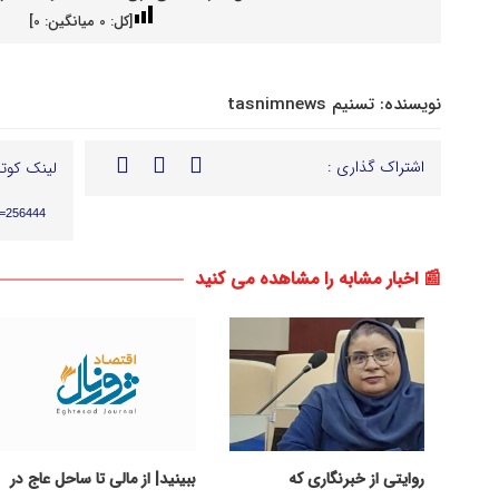
[کل:
0
میانگین:
0
]
نویسنده:
تسنیم tasnimnews
اشتراک گذاری :
لینک کوتا
p=256444
📰 اخبار مشابه را مشاهده می کنید
روایتی از خبرنگاری که
ببینید| از مالی تا ساحل عاج در