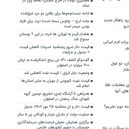
غافلگیری دولت در طرح مسکن؛ تقاضا پای کار
نماند
ادامه جست‌وجوها برای یافتن دو مرد غرق‌شده
؛ راهکار جدید
جاده کرج – چالوس بسته است| تردد برای افراد
رو
بومی میسر است
هشدار قرمز به تهرانی ها ؛تردد در این ۹ بوستان
ممنوع شد
راپ فرم ایرانی
قیمت دلار امروز پنجشنبه ۸مرداد/ کاهش قیمت
ور
+ جدول و جزئیات
گفت‌وگو |کشف ۱۳۰ تن برنج احتکارشده به ارزش
ان، دو غول
۳۰۰ میلیارد در اصفهان
ار
وضعیت بازار انرژی / قیمت نفت کاهشی شد
قیمت بلیت اتوبوس از مهران به سایر استان‌ها
ی معاملات طلا
اعلام شد
های آنها
همراهی تا آرامگاه ابدی؛ تشییع دومین گروه
شهدای جنگ رمضان در اصفهان
ته دوم نخریم؟
قیمت دلار و ارز سه‌شنبه ۲۵ مهر ۱۴۰۲/ جدول
حمایت دولت از مادران باردار و کودکان زیر ۵ سال
برگزاری همایش معرفی فرصت‌های سرمایه‌گذاری
خوزستان با حضور کشورهای خارجی
 میلگرد در تناژ