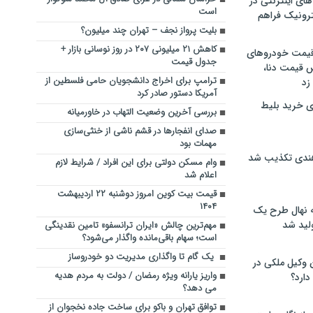
های اینترنتی در
است
ترونیک فراهم
بلیت پرواز نجف – تهران چند میلیون؟
کاهش ۲۱ میلیونی ۲۰۷ در روز نوسانی بازار +
 قیمت خودروهای
جدول قیمت
 قیمت دنا،
ترامپ برای اخراج دانشجویان حامی فلسطین از
 زد
آمریکا دستور صادر کرد
ی خرید بلیط
بررسی آخرین وضعیت التهاب در خاورمیانه
صدای انفجارها‌ در قشم ناشی از خنثی‌سازی
مهمات ‌بود
هندی تکذیب شد
وام مسکن دولتی برای این افراد / شرایط لازم
اعلام شد
قیمت بیت کوین امروز دوشنبه ۲۲ اردیبهشت
۱۴۰۴
له نهال طرح یک
لید شد
مهم‌ترین چالش «ایران ترانسفو» تامین نقدینگی
است؛ سهام باقی‌مانده واگذار می‌شود؟
یک گام تا واگذاری مدیریت دو خودروساز
ن وکیل ملکی در
واریز یارانه ویژه رمضان / دولت به مردم هدیه
دارد؟
می دهد؟
توافق تهران و باکو برای ساخت جاده نخجوان از