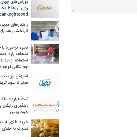
بورس‌های جهان 
روی آن‌ها + تحل
bankeghtesad
راهکارهای مدیری
اثربخشی هدایای 
نحوه برخورد با ق
متخلف بازدارنده
استفاده از خدما
چه نکاتی توجه ک
آموزش ارز دیجیت
صفر تا سود ترید 
ثبت قرارداد ملک
رهگیری رایگان با
خودنویس
خرید طلای آب ش
نسبت به طلای د