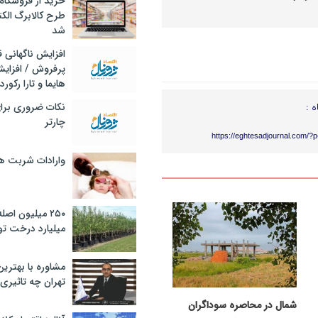
خرید از فروشگاه‌
طرح کالابرگ الک
شد
افزایش ناگهانی
پرفروش / افزایش
هایما و تارا رکورد
ه :
نکات ضروری برا
چارتر
https://eghtesadjournal.com/?
وارادات شربت 
۲۵۰ میلیون اص
میلیارد درخت تو
مشاوره با بهتری
تهران چه تاثیری 
شمال در محاصره سوداگران