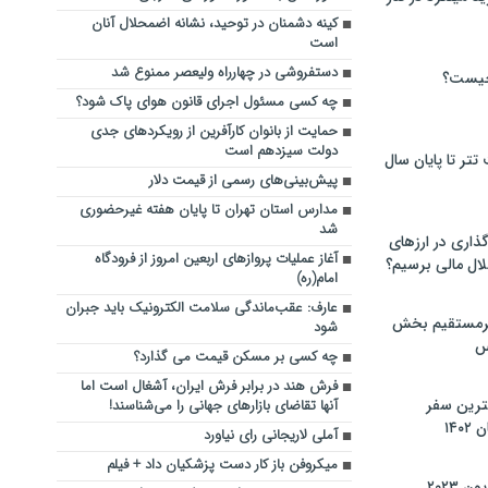
کینه دشمنان در توحید، نشانه اضمحلال آنان
است
دستفروشی در چهارراه ولیعصر ممنوع شد
چیست؟
چه کسی مسئول اجرای قانون هوای پاک شود؟
حمایت از بانوان کارآفرین از رویکردهای جدی
دولت سیزدهم است
تر تا پایان سال
پیش‌بینی‌های رسمی از قیمت دلار
مدارس استان تهران تا پایان هفته غیرحضوری
شد
گذاری در ارزهای
آغاز عملیات پروازهای اربعین امروز از فرودگاه
لال مالی برسیم؟
امام(ره)
عارف: عقب‌ماندگی سلامت الکترونیک باید جبران
یرمستقیم بخش
شود
س
چه کسی بر مسکن قیمت می گذارد؟
فرش هند در برابر فرش ایران، آشغال است اما
نترین سفر
آنها تقاضای بازارهای جهانی را می‌شناسند!
۱۴
آملی لاریجانی رای نیاورد
میکروفن باز کار دست پزشکیان داد + فیلم
 ۲۰۲۳