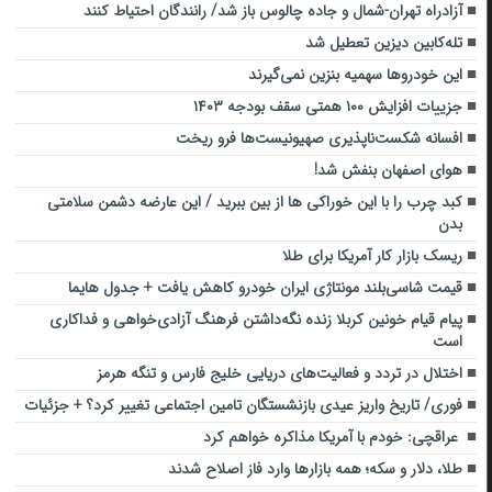
آزادراه تهران-شمال و جاده چالوس باز شد/ رانندگان احتیاط کنند
تله‌کابین دیزین تعطیل شد
این خودروها سهمیه بنزین نمی‌گیرند
جزییات افزایش ۱۰۰ همتی سقف بودجه ۱۴۰۳
افسانه شکست‌ناپذیری صهیونیست‌ها فرو ریخت
هوای اصفهان بنفش شد!
کبد چرب را با این خوراکی ها از بین ببرید / این عارضه دشمن سلامتی
بدن
ریسک بازار کار آمریکا برای طلا
قیمت شاسی‌بلند مونتاژی ایران خودرو کاهش یافت + جدول هایما
پیام قیام خونین کربلا زنده نگه‌داشتن فرهنگ آزادی‌خواهی و فداکاری
است
اختلال در تردد و فعالیت‌های دریایی خلیج فارس و تنگه هرمز
فوری/ تاریخ واریز عیدی بازنشستگان تامین اجتماعی تغییر کرد؟ + جزئیات
عراقچی: خودم با آمریکا مذاکره خواهم کرد
طلا، دلار و سکه؛ همه بازارها وارد فاز اصلاح شدند