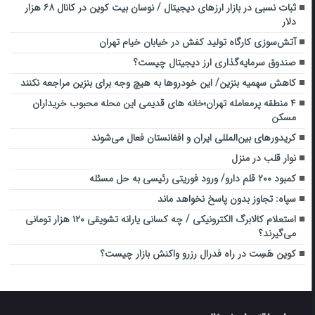
ثبات نسبی در بازار ارزهای دیجیتال / نوسان بیت کوین در کانال ۶۸ هزار
دلار
آتش‌سوزی کارگاه تولید کفش در خیابان خیام تهران
صندوق سرمایه‌گذاری ارز دیجیتال چیست؟
کاهش سهمیه بنزین/ این خودرو‌ها به هیچ وجه برای بنزین مراجعه نکنند
۴ منطقه پرمعامله تهران؛خانه های قدیمی این محله محبوب خریداران
مسکن
کریدورهای بین‌المللی ایران و افغانستان فعال می‌شوند
نوار قلب در منزل
کمبود ۲۰۰ قلم دارو/ ورود فوریتی رئیسی به حل مسئله
سپاه: تجاوز بدون پاسخ نخواهد ماند
استعلام کالابرگ الکترونیکی / چه کسانی یارانه تشویقی ۱۲۰ هزار تومانی
می‌گیرند؟
کوین هَسِت در راه فدرال رزرو واکنش بازار چیست؟