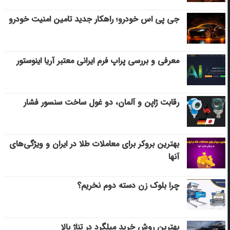
جی پی اس خودرو؛ راهکار جدید تامین امنیت خودرو
معرفی و بررسی پراپ فرم ایرانی معتبر آریا اینوستور
رقابت ژاپن و آلمان، دو غول ساخت سنسور فشار
بهترین بروکر برای معاملات طلا در ایران و ویژگی‌های
آنها
چرا بلوک زن دسته دوم نخریم؟
بهترین روش خرید میلگرد در تناژ بالا