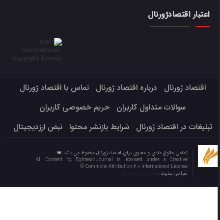
اعتبار اقتصادژورنال
اقتصاد ژورنال
درباره اقتصاد ژورنال
تماس با اقتصاد ژورنال
سوالات متداول کاربران
حریم خصوصی کاربران
تبلیغات در اقتصاد ژورنال
شرایط بازنشر محتوا
نبض ارزدیجیتال
تمامی حقوق مادی و معنوی برای اقتصادژورنال محفوظ می باشد ❤️
All Content by EghtesadJournal is licensed under a Creative
Commons Attribution 4.0 International License ©️
طراحی سایت :
Eghtesadjournal