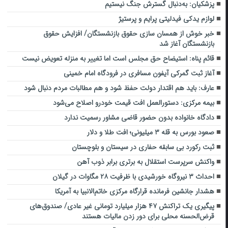
پزشکیان: به‌دنبال گسترش جنگ نیستیم
لوازم یدکی فیدلیتی پرایم و پرستیژ
خبر خوش از همسان سازی حقوق بازنشستگان/ افزایش حقوق
بازنشستگان آغاز شد
قائم پناه: استیضاح حق مجلس است اما تغییر به منزله تعویض نیست
آغاز ثبت گمرکی آیفون مسافری در فرودگاه امام خمینی
عارف: باید هم اقتدار دولت حفظ شود و هم مطالبات مردم دنبال شود
بیمه مرکزی: دستورالعمل افت قیمت خودرو اصلاح می‌شود
دادگاه خانواده بدون حضور قاضی مشاور رسمیت ندارد
صعود بورس به قله ۳ میلیونی؛ افت طلا و دلار
ثبت رکورد بی سابقه حفاری در سیستان و بلوچستان
واکنش سرپرست استقلال به برتری برابر ذوب آهن
احداث ۳ نیروگاه خورشیدی با ظرفیت ۲۸ مگاوات در گیلان
هشدار جانشین فرمانده قرارگاه مرکزی خاتم‌الانبیا به آمریکا
پیگیری یک تراکنش ۴۷ هزار میلیارد تومانی غیر عادی/ صندوق‌های
قرض‌الحسنه محلی برای دور زدن مالیات هستند